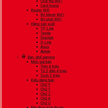
USB thu WiFi
Card mạng
Router Wifi
Bộ Mesh WiFi
Bộ phát WiFi
Hãng sản xuất
TP-Link
Tenda
Draytek
D-Link
Asus
Aptek
Bàn, ghế gaming
Mức giá bàn
Trên 4 triệu
Từ 2 đến 4 triệu
Dưới 2 triệu
Kiểu dáng bàn
Chữ Y
Chữ T
Chữ Z
Chữ K
Chữ U
Bàn theo kích thước