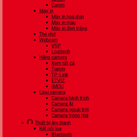
Canon
Máy in
Máy in hoá đơn
Máy in màu
Máy in đen trắng
Thẻ nhớ
Webcam
VSP
Logitech
Hãng camera
Xem tất cả
Tiandy
TP-Link
EZVIZ
IMOU
Loại camera
Camera hành trình
Camera AI
Camera ngoài trời
Camera trong nhà
Thiết bị âm thanh
Kết nối loa
Bluetooth