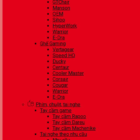
GTChair
Manson
OEM
Sihoo
HyperWork
Warrior
E-Dra
Ghế Gaming
Vertagear
Speed HQ
Ducky
Centaur
Cooler Master
Corsair
Cougar
Warrior
E-Dra
Phím, chuột, tai nghe
Tay cầm game
Tay cầm Rapoo
Tay cầm Dareu
Tay cầm Machenike
Tai nghe theo nhu cầu