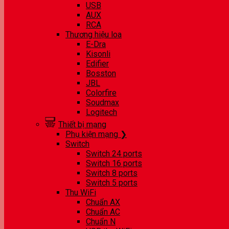
USB
AUX
RCA
Thương hiệu loa
E-Dra
Kisonli
Edifier
Bosston
JBL
Colorfire
Soudmax
Logitech
Thiết bị mạng
Phụ kiện mạng ❯
Switch
Switch 24 ports
Switch 16 ports
Switch 8 ports
Switch 5 ports
Thu WiFi
Chuẩn AX
Chuẩn AC
Chuẩn N