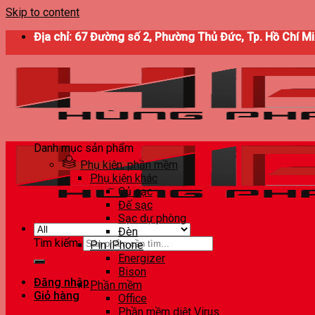
Skip to content
Địa chỉ: 67 Đường số 2, Phường Thủ Đức, Tp. Hồ Chí M
Danh mục sản phẩm
Phụ kiện, phần mềm
Phụ kiện khác
Củ sạc
Đế sạc
Sạc dự phòng
Đèn
Tìm kiếm:
Pin iPhone
Energizer
Bison
Đăng nhập
Phần mềm
Giỏ hàng
Office
Phần mềm diệt Virus