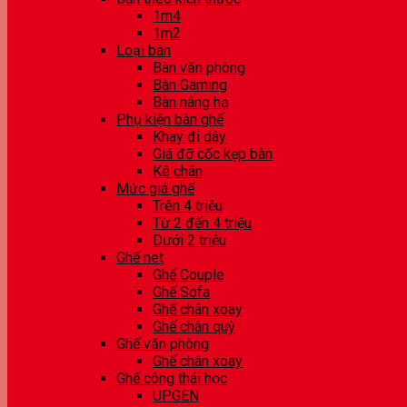
1m4
1m2
Loại bàn
Bàn văn phòng
Bàn Gaming
Bàn nâng hạ
Phụ kiện bàn ghế
Khay đi dây
Giá đỡ cốc kẹp bàn
Kê chân
Mức giá ghế
Trên 4 triệu
Từ 2 đến 4 triệu
Dưới 2 triệu
Ghế net
Ghế Couple
Ghế Sofa
Ghế chân xoay
Ghế chân quỳ
Ghế văn phòng
Ghế chân xoay
Ghế công thái học
UPGEN