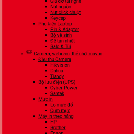
Giá đỡ tai nghe
Nút nguồn
Nút click chuột
Keycap
Phụ kiện Laptop
Pin & Adapter
Bộ vệ sinh
Đế tản nhiệt
Balo & Túi
Camera, webcam, thẻ nhớ, máy in
Đầu thu Camera
Hikvision
Dahua
Tiandy
Bộ lưu điện (UPS)
Cyber Power
Santak
Mực in
Lọ mực đổ
Cụm mực
Máy in theo hãng
HP
Brother
Epson