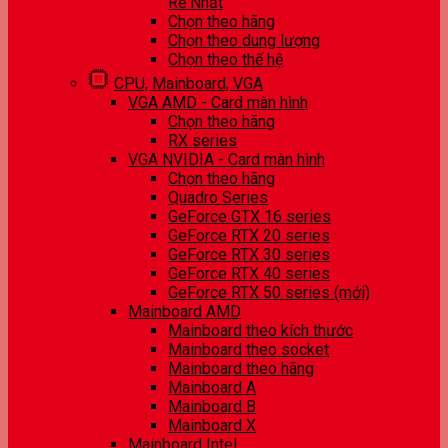
Rẻ Nhất
Chọn theo hãng
Chọn theo dung lượng
Chọn theo thế hệ
CPU, Mainboard, VGA
VGA AMD - Card màn hình
Chọn theo hãng
RX series
VGA NVIDIA - Card màn hình
Chọn theo hãng
Quadro Series
GeForce GTX 16 series
GeForce RTX 20 series
GeForce RTX 30 series
GeForce RTX 40 series
GeForce RTX 50 series (mới)
Mainboard AMD
Mainboard theo kích thước
Mainboard theo socket
Mainboard theo hãng
Mainboard A
Mainboard B
Mainboard X
Mainboard Intel