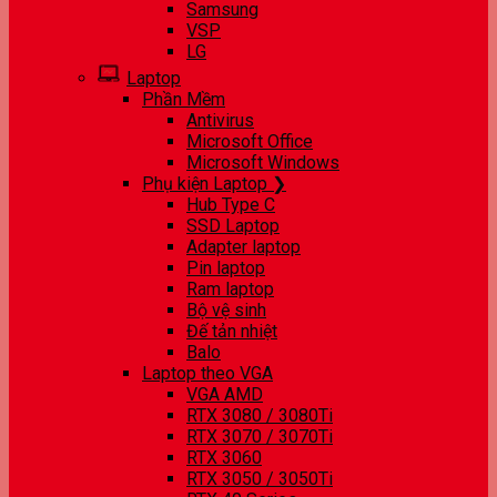
Samsung
VSP
LG
Laptop
Phần Mềm
Antivirus
Microsoft Office
Microsoft Windows
Phụ kiện Laptop ❯
Hub Type C
SSD Laptop
Adapter laptop
Pin laptop
Ram laptop
Bộ vệ sinh
Đế tản nhiệt
Balo
Laptop theo VGA
VGA AMD
RTX 3080 / 3080Ti
RTX 3070 / 3070Ti
RTX 3060
RTX 3050 / 3050Ti