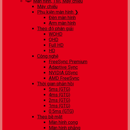
Màn hình, Tivi, Máy chiếu
Máy chiếu
Phụ kiện màn hình ❯
Đèn màn hình
Arm màn hình
Theo độ phân giải
WQHD
QHD
Full HD
HD
Công nghệ
FreeSync Premium
Adaptive Sync
NVIDIA GSync
AMD FreeSync
Thời gian phản hồi
5ms (GTG)
4ms (GTG)
2ms (GTG)
1ms (GTG)
0.5ms (GTG)
Theo bề mặt
Màn hình cong
Màn hình phẳng