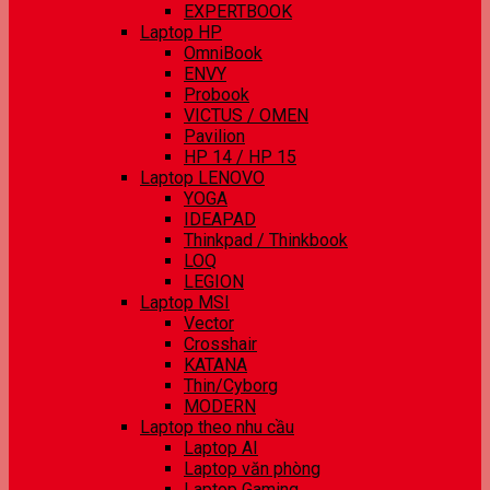
EXPERTBOOK
Laptop HP
OmniBook
ENVY
Probook
VICTUS / OMEN
Pavilion
HP 14 / HP 15
Laptop LENOVO
YOGA
IDEAPAD
Thinkpad / Thinkbook
LOQ
LEGION
Laptop MSI
Vector
Crosshair
KATANA
Thin/Cyborg
MODERN
Laptop theo nhu cầu
Laptop AI
Laptop văn phòng
Laptop Gaming