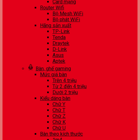
Card mạng
Router Wifi
Bộ Mesh WiFi
Bộ phát WiFi
Hãng sản xuất
TP-Link
Tenda
Draytek
D-Link
Asus
Aptek
Bàn, ghế gaming
Mức giá bàn
Trên 4 triệu
Từ 2 đến 4 triệu
Dưới 2 triệu
Kiểu dáng bàn
Chữ Y
Chữ T
Chữ Z
Chữ K
Chữ U
Bàn theo kích thước
1m4