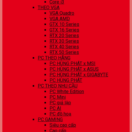
Core i3
THEO VGA
VGA Quadro
VGA AMD
GTX 10 Series
GTX 16 Series
RTX 20 Series
RTX 30 Series
RTX 40 Series
RTX 50 Series
PC THEO HÃNG
PC HÙNG PHÁT x MSI
PC HÙNG PHÁT x ASUS
PC HÙNG PHÁT x GIGABYTE
PC HÙNG PHÁT
PC THEO NHU CẦU
PC White Edition
PC Mini
PC giả lập
PC AI
PC đồ hoạ
PC GAMING
Siêu cao cấp
Cao cấp