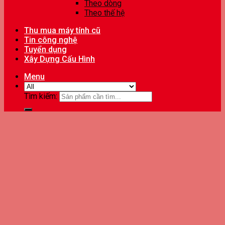
Theo dòng
Theo thế hệ
Thu mua máy tính cũ
Tin công nghệ
Tuyển dụng
Xây Dựng Cấu Hình
Menu
Tìm kiếm: