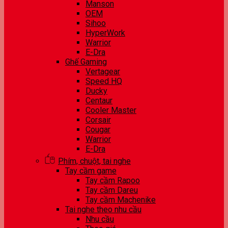
Manson
OEM
Sihoo
HyperWork
Warrior
E-Dra
Ghế Gaming
Vertagear
Speed HQ
Ducky
Centaur
Cooler Master
Corsair
Cougar
Warrior
E-Dra
Phím, chuột, tai nghe
Tay cầm game
Tay cầm Rapoo
Tay cầm Dareu
Tay cầm Machenike
Tai nghe theo nhu cầu
Nhu cầu