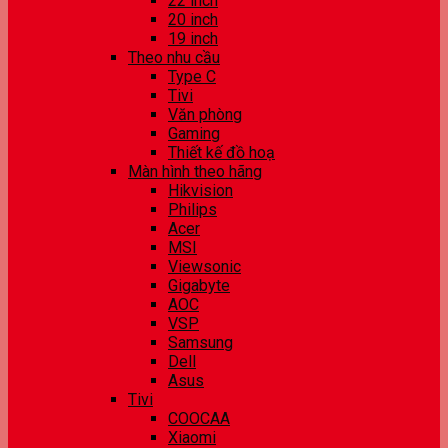
22 inch
20 inch
19 inch
Theo nhu cầu
Type C
Tivi
Văn phòng
Gaming
Thiết kế đồ hoạ
Màn hình theo hãng
Hikvision
Philips
Acer
MSI
Viewsonic
Gigabyte
AOC
VSP
Samsung
Dell
Asus
Tivi
COOCAA
Xiaomi