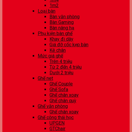
1m2
Loại bàn
Bàn văn phòng
Bàn Gaming
Bàn nâng hạ
Phụ kiện bàn ghế
Khay đi dây
Giá đỡ cốc kẹp bàn
Kê chân
Mức giá ghế
Trên 4 triệu
Từ 2 đến 4 triệu
Dưới 2 triệu
Ghế net
Ghế Couple
Ghế Sofa
Ghế chân xoay
Ghế chân quỳ
Ghế văn phòng
Ghế chân xoay
Ghế công thái học
UPGEN
GTChair