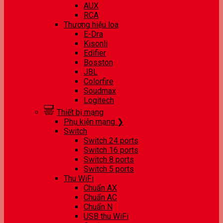
AUX
RCA
Thương hiệu loa
E-Dra
Kisonli
Edifier
Bosston
JBL
Colorfire
Soudmax
Logitech
Thiết bị mạng
Phụ kiện mạng ❯
Switch
Switch 24 ports
Switch 16 ports
Switch 8 ports
Switch 5 ports
Thu WiFi
Chuẩn AX
Chuẩn AC
Chuẩn N
USB thu WiFi