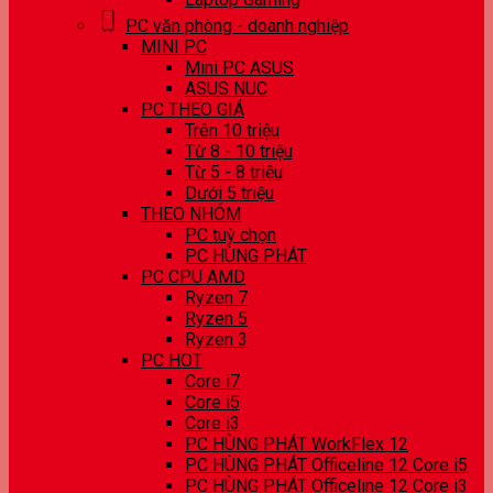
PC văn phòng - doanh nghiệp
MINI PC
Mini PC ASUS
ASUS NUC
PC THEO GIÁ
Trên 10 triệu
Từ 8 - 10 triệu
Từ 5 - 8 triệu
Dưới 5 triệu
THEO NHÓM
PC tuỳ chọn
PC HÙNG PHÁT
PC CPU AMD
Ryzen 7
Ryzen 5
Ryzen 3
PC HOT
Core i7
Core i5
Core i3
PC HÙNG PHÁT WorkFlex 12
PC HÙNG PHÁT Officeline 12 Core i5
PC HÙNG PHÁT Officeline 12 Core i3