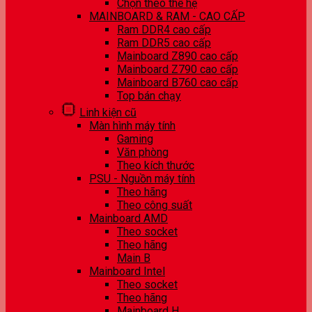
Chọn theo thế hệ
MAINBOARD & RAM - CAO CẤP
Ram DDR4 cao cấp
Ram DDR5 cao cấp
Mainboard Z890 cao cấp
Mainboard Z790 cao cấp
Mainboard B760 cao cấp
Top bán chạy
Linh kiện cũ
Màn hình máy tính
Gaming
Văn phòng
Theo kích thước
PSU - Nguồn máy tính
Theo hãng
Theo công suất
Mainboard AMD
Theo socket
Theo hãng
Main B
Mainboard Intel
Theo socket
Theo hãng
Mainboard H