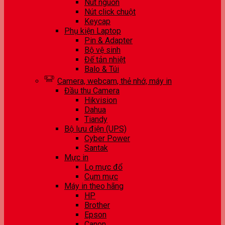
Nút nguồn
Nút click chuột
Keycap
Phụ kiện Laptop
Pin & Adapter
Bộ vệ sinh
Đế tản nhiệt
Balo & Túi
Camera, webcam, thẻ nhớ, máy in
Đầu thu Camera
Hikvision
Dahua
Tiandy
Bộ lưu điện (UPS)
Cyber Power
Santak
Mực in
Lọ mực đổ
Cụm mực
Máy in theo hãng
HP
Brother
Epson
Canon