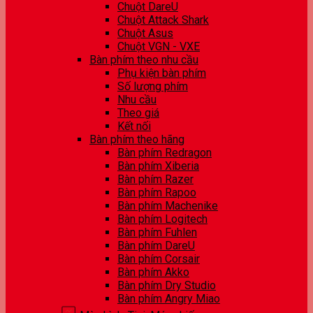
Chuột DareU
Chuột Attack Shark
Chuột Asus
Chuột VGN - VXE
Bàn phím theo nhu cầu
Phụ kiện bàn phím
Số lượng phím
Nhu cầu
Theo giá
Kết nối
Bàn phím theo hãng
Bàn phím Redragon
Bàn phím Xiberia
Bàn phím Razer
Bàn phím Rapoo
Bàn phím Machenike
Bàn phím Logitech
Bàn phím Fuhlen
Bàn phím DareU
Bàn phím Corsair
Bàn phím Akko
Bàn phím Dry Studio
Bàn phím Angry Miao