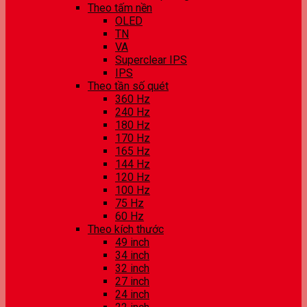
Theo tấm nền
OLED
TN
VA
Superclear IPS
IPS
Theo tần số quét
360 Hz
240 Hz
180 Hz
170 Hz
165 Hz
144 Hz
120 Hz
100 Hz
75 Hz
60 Hz
Theo kích thước
49 inch
34 inch
32 inch
27 inch
24 inch