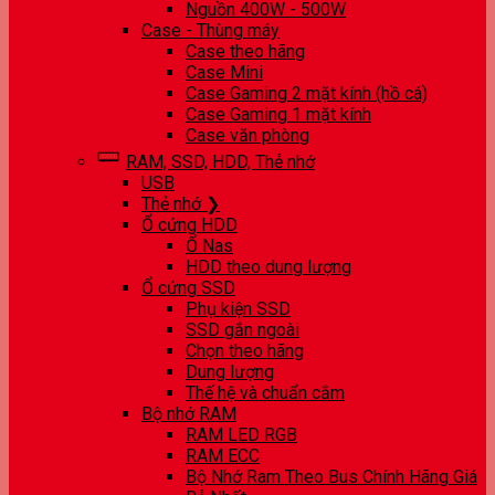
Nguồn 400W - 500W
Case - Thùng máy
Case theo hãng
Case Mini
Case Gaming 2 mặt kính (hồ cá)
Case Gaming 1 mặt kính
Case văn phòng
RAM, SSD, HDD, Thẻ nhớ
USB
Thẻ nhớ ❯
Ổ cứng HDD
Ổ Nas
HDD theo dung lượng
Ổ cứng SSD
Phụ kiện SSD
SSD gắn ngoài
Chọn theo hãng
Dung lượng
Thế hệ và chuẩn cắm
Bộ nhớ RAM
RAM LED RGB
RAM ECC
Bộ Nhớ Ram Theo Bus Chính Hãng Giá