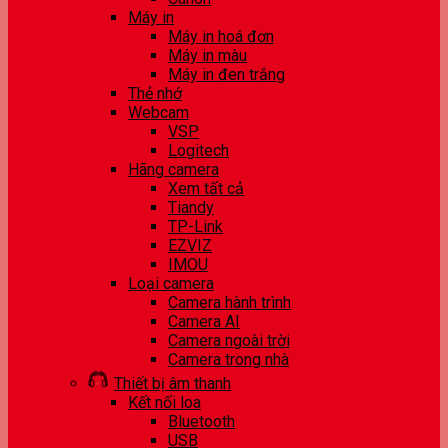
Máy in
Máy in hoá đơn
Máy in màu
Máy in đen trắng
Thẻ nhớ
Webcam
VSP
Logitech
Hãng camera
Xem tất cả
Tiandy
TP-Link
EZVIZ
IMOU
Loại camera
Camera hành trình
Camera AI
Camera ngoài trời
Camera trong nhà
Thiết bị âm thanh
Kết nối loa
Bluetooth
USB