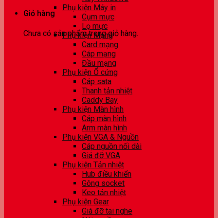
Phụ kiện Máy in
Giỏ hàng
Cụm mực
Lọ mực
Chưa có sản phẩm trong giỏ hàng.
Phụ kiện Mạng
Card mạng
Cáp mạng
Đầu mạng
Phụ kiện Ổ cứng
Cáp sata
Thanh tản nhiệt
Caddy Bay
Phụ kiện Màn hình
Cáp màn hình
Arm màn hình
Phụ kiện VGA & Nguồn
Cáp nguồn nối dài
Giá đỡ VGA
Phụ kiện Tản nhiệt
Hub điều khiển
Gông socket
Keo tản nhiệt
Phụ kiện Gear
Giá đỡ tai nghe