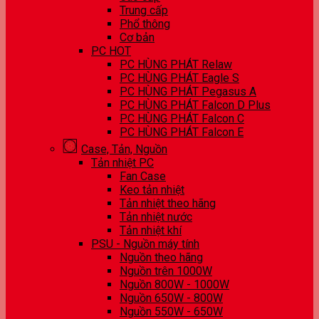
Trung cấp
Phổ thông
Cơ bản
PC HOT
PC HÙNG PHÁT Relaw
PC HÙNG PHÁT Eagle S
PC HÙNG PHÁT Pegasus A
PC HÙNG PHÁT Falcon D Plus
PC HÙNG PHÁT Falcon C
PC HÙNG PHÁT Falcon E
Case, Tản, Nguồn
Tản nhiệt PC
Fan Case
Keo tản nhiệt
Tản nhiệt theo hãng
Tản nhiệt nước
Tản nhiệt khí
PSU - Nguồn máy tính
Nguồn theo hãng
Nguồn trên 1000W
Nguồn 800W - 1000W
Nguồn 650W - 800W
Nguồn 550W - 650W