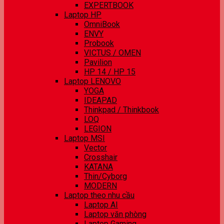
EXPERTBOOK
Laptop HP
OmniBook
ENVY
Probook
VICTUS / OMEN
Pavilion
HP 14 / HP 15
Laptop LENOVO
YOGA
IDEAPAD
Thinkpad / Thinkbook
LOQ
LEGION
Laptop MSI
Vector
Crosshair
KATANA
Thin/Cyborg
MODERN
Laptop theo nhu cầu
Laptop AI
Laptop văn phòng
Laptop Gaming