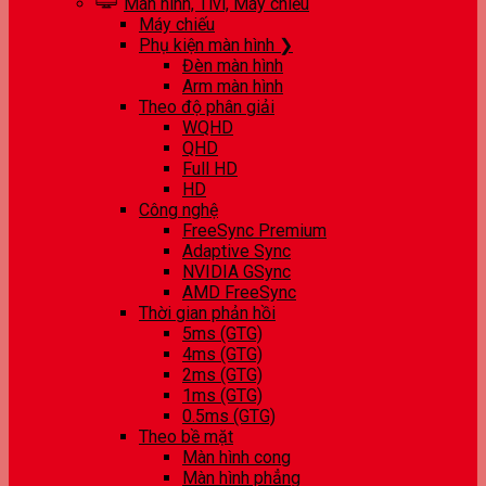
Màn hình, Tivi, Máy chiếu
Máy chiếu
Phụ kiện màn hình ❯
Đèn màn hình
Arm màn hình
Theo độ phân giải
WQHD
QHD
Full HD
HD
Công nghệ
FreeSync Premium
Adaptive Sync
NVIDIA GSync
AMD FreeSync
Thời gian phản hồi
5ms (GTG)
4ms (GTG)
2ms (GTG)
1ms (GTG)
0.5ms (GTG)
Theo bề mặt
Màn hình cong
Màn hình phẳng