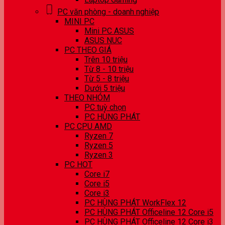
PC văn phòng - doanh nghiệp
MINI PC
Mini PC ASUS
ASUS NUC
PC THEO GIÁ
Trên 10 triệu
Từ 8 - 10 triệu
Từ 5 - 8 triệu
Dưới 5 triệu
THEO NHÓM
PC tuỳ chọn
PC HÙNG PHÁT
PC CPU AMD
Ryzen 7
Ryzen 5
Ryzen 3
PC HOT
Core i7
Core i5
Core i3
PC HÙNG PHÁT WorkFlex 12
PC HÙNG PHÁT Officeline 12 Core i5
PC HÙNG PHÁT Officeline 12 Core i3