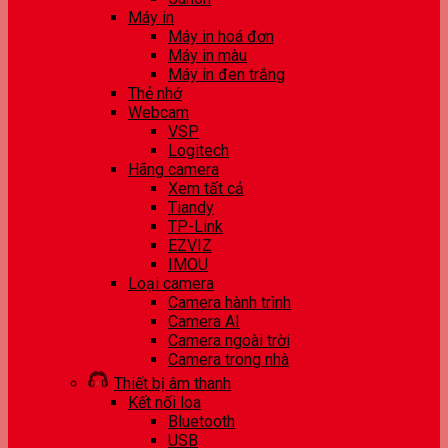
Máy in
Máy in hoá đơn
Máy in màu
Máy in đen trắng
Thẻ nhớ
Webcam
VSP
Logitech
Hãng camera
Xem tất cả
Tiandy
TP-Link
EZVIZ
IMOU
Loại camera
Camera hành trình
Camera AI
Camera ngoài trời
Camera trong nhà
Thiết bị âm thanh
Kết nối loa
Bluetooth
USB