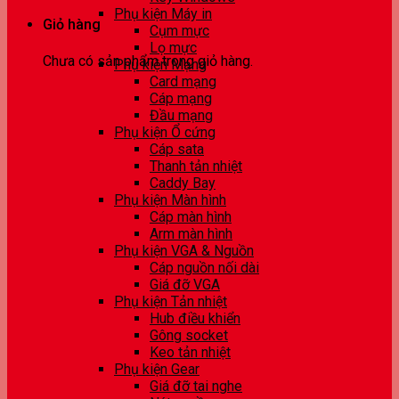
Phụ kiện Máy in
Giỏ hàng
Cụm mực
Lọ mực
Chưa có sản phẩm trong giỏ hàng.
Phụ kiện Mạng
Card mạng
Cáp mạng
Đầu mạng
Phụ kiện Ổ cứng
Cáp sata
Thanh tản nhiệt
Caddy Bay
Phụ kiện Màn hình
Cáp màn hình
Arm màn hình
Phụ kiện VGA & Nguồn
Cáp nguồn nối dài
Giá đỡ VGA
Phụ kiện Tản nhiệt
Hub điều khiển
Gông socket
Keo tản nhiệt
Phụ kiện Gear
Giá đỡ tai nghe