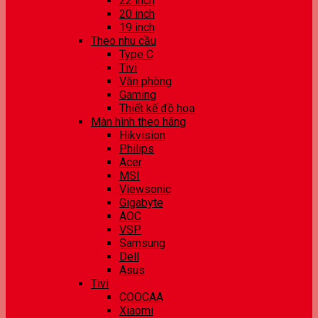
22 inch
20 inch
19 inch
Theo nhu cầu
Type C
Tivi
Văn phòng
Gaming
Thiết kế đồ hoạ
Màn hình theo hãng
Hikvision
Philips
Acer
MSI
Viewsonic
Gigabyte
AOC
VSP
Samsung
Dell
Asus
Tivi
COOCAA
Xiaomi