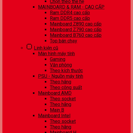
Chọn theo thế hệ
MAINBOARD & RAM - CAO CẤP
Ram DDR4 cao cấp
Ram DDR5 cao cấp
Mainboard Z890 cao cấp
Mainboard Z790 cao cấp
Mainboard B760 cao cấp
Top bán chạy
Linh kiện cũ
Màn hình máy tính
Gaming
Văn phòng
Theo kích thước
PSU - Nguồn máy tính
Theo hãng
Theo công suất
Mainboard AMD
Theo socket
Theo hãng
Main B
Mainboard Intel
Theo socket
Theo hãng
Mainboard H