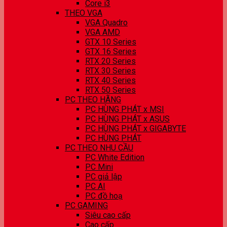
Core i3
THEO VGA
VGA Quadro
VGA AMD
GTX 10 Series
GTX 16 Series
RTX 20 Series
RTX 30 Series
RTX 40 Series
RTX 50 Series
PC THEO HÃNG
PC HÙNG PHÁT x MSI
PC HÙNG PHÁT x ASUS
PC HÙNG PHÁT x GIGABYTE
PC HÙNG PHÁT
PC THEO NHU CẦU
PC White Edition
PC Mini
PC giả lập
PC AI
PC đồ hoạ
PC GAMING
Siêu cao cấp
Cao cấp