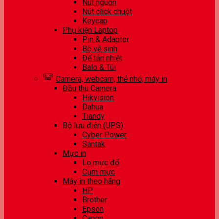
Nút nguồn
Nút click chuột
Keycap
Phụ kiện Laptop
Pin & Adapter
Bộ vệ sinh
Đế tản nhiệt
Balo & Túi
Camera, webcam, thẻ nhớ, máy in
Đầu thu Camera
Hikvision
Dahua
Tiandy
Bộ lưu điện (UPS)
Cyber Power
Santak
Mực in
Lọ mực đổ
Cụm mực
Máy in theo hãng
HP
Brother
Epson
Canon