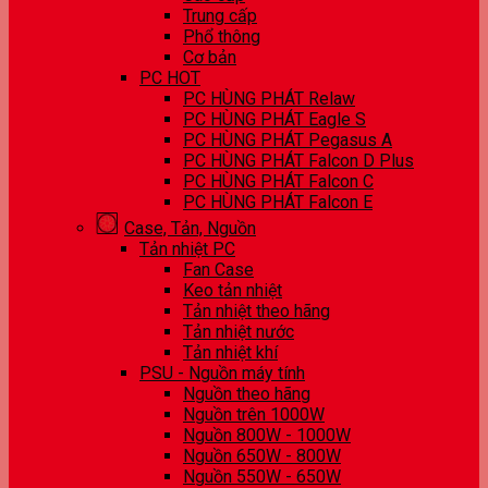
Trung cấp
Phổ thông
Cơ bản
PC HOT
PC HÙNG PHÁT Relaw
PC HÙNG PHÁT Eagle S
PC HÙNG PHÁT Pegasus A
PC HÙNG PHÁT Falcon D Plus
PC HÙNG PHÁT Falcon C
PC HÙNG PHÁT Falcon E
Case, Tản, Nguồn
Tản nhiệt PC
Fan Case
Keo tản nhiệt
Tản nhiệt theo hãng
Tản nhiệt nước
Tản nhiệt khí
PSU - Nguồn máy tính
Nguồn theo hãng
Nguồn trên 1000W
Nguồn 800W - 1000W
Nguồn 650W - 800W
Nguồn 550W - 650W