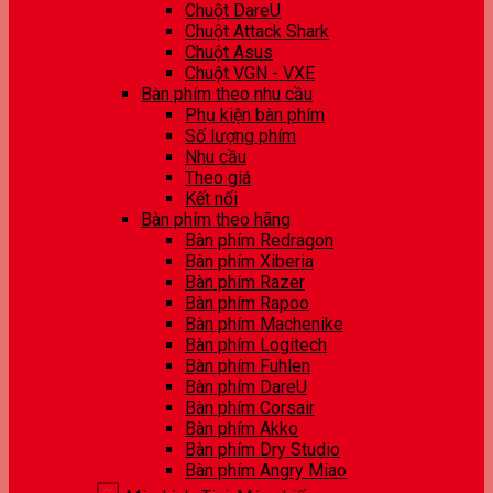
Chuột DareU
Chuột Attack Shark
Chuột Asus
Chuột VGN - VXE
Bàn phím theo nhu cầu
Phụ kiện bàn phím
Số lượng phím
Nhu cầu
Theo giá
Kết nối
Bàn phím theo hãng
Bàn phím Redragon
Bàn phím Xiberia
Bàn phím Razer
Bàn phím Rapoo
Bàn phím Machenike
Bàn phím Logitech
Bàn phím Fuhlen
Bàn phím DareU
Bàn phím Corsair
Bàn phím Akko
Bàn phím Dry Studio
Bàn phím Angry Miao