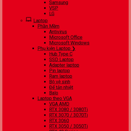
Samsung
VSP
LG
Laptop
Phần Mềm
Antivirus
Microsoft Office
Microsoft Windows
Phụ kiện Laptop ❯
Hub Type C
SSD Laptop
Adapter laptop
Pin laptop
Ram laptop
Bộ vệ sinh
Đế tản nhiệt
Balo
Laptop theo VGA
VGA AMD
RTX 3080 / 3080Ti
RTX 3070 / 3070Ti
RTX 3060
RTX 3050 / 3050Ti