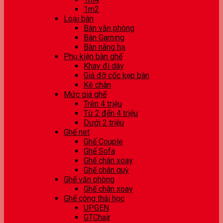
1m2
Loại bàn
Bàn văn phòng
Bàn Gaming
Bàn nâng hạ
Phụ kiện bàn ghế
Khay đi dây
Giá đỡ cốc kẹp bàn
Kê chân
Mức giá ghế
Trên 4 triệu
Từ 2 đến 4 triệu
Dưới 2 triệu
Ghế net
Ghế Couple
Ghế Sofa
Ghế chân xoay
Ghế chân quỳ
Ghế văn phòng
Ghế chân xoay
Ghế công thái học
UPGEN
GTChair