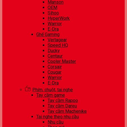
Manson
OEM
Sihoo
HyperWork
Warrior
E-Dra
Ghế Gaming
Vertagear
Speed HQ
Ducky
Centaur
Cooler Master
Corsair
Cougar
Warrior
E-Dra
Phím, chuột, tai nghe
Tay cầm game
Tay cầm Rapoo
Tay cầm Dareu
Tay cầm Machenike
Tai nghe theo nhu cầu
Nhu cầu