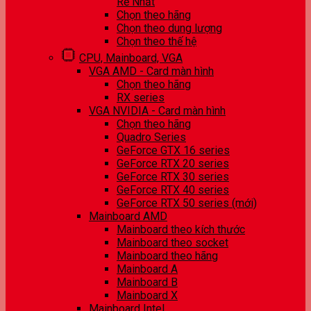
Rẻ Nhất
Chọn theo hãng
Chọn theo dung lượng
Chọn theo thế hệ
CPU, Mainboard, VGA
VGA AMD - Card màn hình
Chọn theo hãng
RX series
VGA NVIDIA - Card màn hình
Chọn theo hãng
Quadro Series
GeForce GTX 16 series
GeForce RTX 20 series
GeForce RTX 30 series
GeForce RTX 40 series
GeForce RTX 50 series (mới)
Mainboard AMD
Mainboard theo kích thước
Mainboard theo socket
Mainboard theo hãng
Mainboard A
Mainboard B
Mainboard X
Mainboard Intel