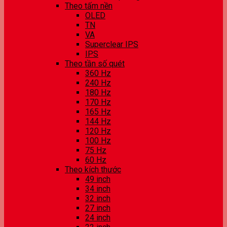
Theo tấm nền
OLED
TN
VA
Superclear IPS
IPS
Theo tần số quét
360 Hz
240 Hz
180 Hz
170 Hz
165 Hz
144 Hz
120 Hz
100 Hz
75 Hz
60 Hz
Theo kích thước
49 inch
34 inch
32 inch
27 inch
24 inch