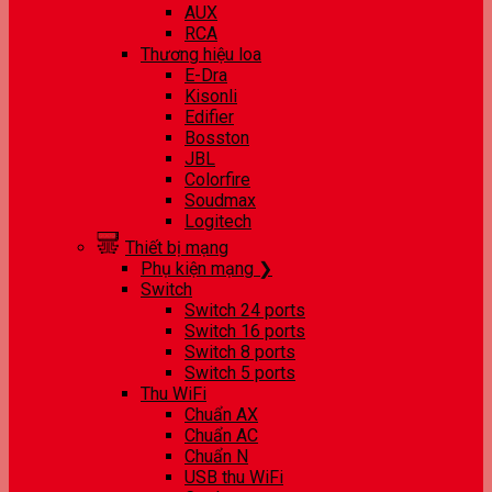
AUX
RCA
Thương hiệu loa
E-Dra
Kisonli
Edifier
Bosston
JBL
Colorfire
Soudmax
Logitech
Thiết bị mạng
Phụ kiện mạng ❯
Switch
Switch 24 ports
Switch 16 ports
Switch 8 ports
Switch 5 ports
Thu WiFi
Chuẩn AX
Chuẩn AC
Chuẩn N
USB thu WiFi