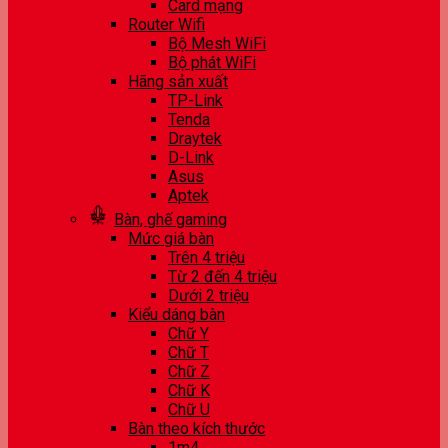
Card mạng
Router Wifi
Bộ Mesh WiFi
Bộ phát WiFi
Hãng sản xuất
TP-Link
Tenda
Draytek
D-Link
Asus
Aptek
Bàn, ghế gaming
Mức giá bàn
Trên 4 triệu
Từ 2 đến 4 triệu
Dưới 2 triệu
Kiểu dáng bàn
Chữ Y
Chữ T
Chữ Z
Chữ K
Chữ U
Bàn theo kích thước
1m4