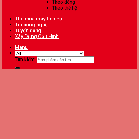
Theo dòng
Theo thế hệ
Thu mua máy tính cũ
Tin công nghệ
Tuyển dụng
Xây Dựng Cấu Hình
Menu
Tìm kiếm: