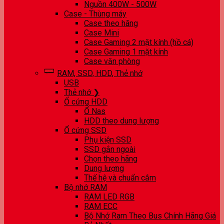
Nguồn 400W - 500W
Case - Thùng máy
Case theo hãng
Case Mini
Case Gaming 2 mặt kính (hồ cá)
Case Gaming 1 mặt kính
Case văn phòng
RAM, SSD, HDD, Thẻ nhớ
USB
Thẻ nhớ ❯
Ổ cứng HDD
Ổ Nas
HDD theo dung lượng
Ổ cứng SSD
Phụ kiện SSD
SSD gắn ngoài
Chọn theo hãng
Dung lượng
Thế hệ và chuẩn cắm
Bộ nhớ RAM
RAM LED RGB
RAM ECC
Bộ Nhớ Ram Theo Bus Chính Hãng Giá