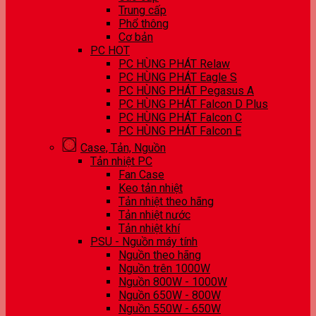
Trung cấp
Phổ thông
Cơ bản
PC HOT
PC HÙNG PHÁT Relaw
PC HÙNG PHÁT Eagle S
PC HÙNG PHÁT Pegasus A
PC HÙNG PHÁT Falcon D Plus
PC HÙNG PHÁT Falcon C
PC HÙNG PHÁT Falcon E
Case, Tản, Nguồn
Tản nhiệt PC
Fan Case
Keo tản nhiệt
Tản nhiệt theo hãng
Tản nhiệt nước
Tản nhiệt khí
PSU - Nguồn máy tính
Nguồn theo hãng
Nguồn trên 1000W
Nguồn 800W - 1000W
Nguồn 650W - 800W
Nguồn 550W - 650W