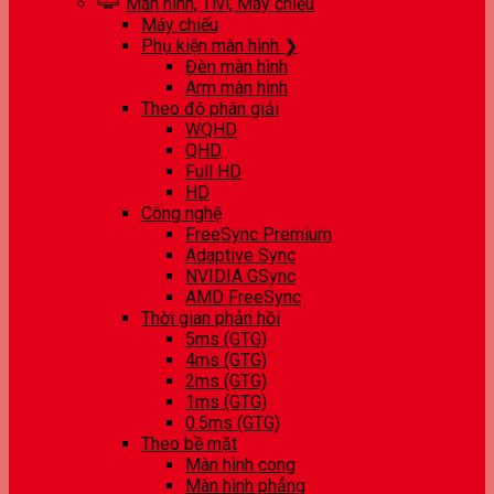
Màn hình, Tivi, Máy chiếu
Máy chiếu
Phụ kiện màn hình ❯
Đèn màn hình
Arm màn hình
Theo độ phân giải
WQHD
QHD
Full HD
HD
Công nghệ
FreeSync Premium
Adaptive Sync
NVIDIA GSync
AMD FreeSync
Thời gian phản hồi
5ms (GTG)
4ms (GTG)
2ms (GTG)
1ms (GTG)
0.5ms (GTG)
Theo bề mặt
Màn hình cong
Màn hình phẳng