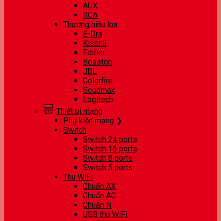
AUX
RCA
Thương hiệu loa
E-Dra
Kisonli
Edifier
Bosston
JBL
Colorfire
Soudmax
Logitech
Thiết bị mạng
Phụ kiện mạng ❯
Switch
Switch 24 ports
Switch 16 ports
Switch 8 ports
Switch 5 ports
Thu WiFi
Chuẩn AX
Chuẩn AC
Chuẩn N
USB thu WiFi