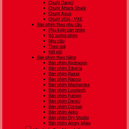
Chuột DareU
Chuột Attack Shark
Chuột Asus
Chuột VGN - VXE
Bàn phím theo nhu cầu
Phụ kiện bàn phím
Số lượng phím
Nhu cầu
Theo giá
Kết nối
Bàn phím theo hãng
Bàn phím Redragon
Bàn phím Xiberia
Bàn phím Razer
Bàn phím Rapoo
Bàn phím Machenike
Bàn phím Logitech
Bàn phím Fuhlen
Bàn phím DareU
Bàn phím Corsair
Bàn phím Akko
Bàn phím Dry Studio
Bàn phím Angry Miao