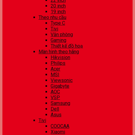
22 inch
20 inch
19 inch
Theo nhu cầu
Type C
Tivi
Văn phòng
Gaming
Thiết kế đồ hoạ
Màn hình theo hãng
Hikvision
Philips
Acer
MSI
Viewsonic
Gigabyte
AOC
VSP
Samsung
Dell
Asus
Tivi
COOCAA
Xiaomi