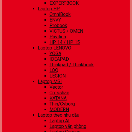
EXPERTBOOK
Laptop HP
OmniBook
ENVY
Probook
VICTUS / OMEN
Pavilion
HP 14 / HP 15
Laptop LENOVO
YOGA
IDEAPAD
Thinkpad / Thinkbook
LOQ
LEGION
Laptop MSI
Vector
Crosshair
KATANA
Thin/Cyborg
MODERN
Laptop theo nhu cầu
Laptop AI
Laptop văn phòng
Laptop Gaming