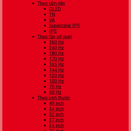
Theo tấm nền
OLED
TN
VA
Superclear IPS
IPS
Theo tần số quét
360 Hz
240 Hz
180 Hz
170 Hz
165 Hz
144 Hz
120 Hz
100 Hz
75 Hz
60 Hz
Theo kích thước
49 inch
34 inch
32 inch
27 inch
24 inch