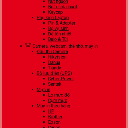
Nút nguồn
Nút click chuột
Keycap
Phụ kiện Laptop
Pin & Adapter
Bộ vệ sinh
Đế tản nhiệt
Balo & Túi
Camera, webcam, thẻ nhớ, máy in
Đầu thu Camera
Hikvision
Dahua
Tiandy
Bộ lưu điện (UPS)
Cyber Power
Santak
Mực in
Lọ mực đổ
Cụm mực
Máy in theo hãng
HP
Brother
Epson
Canon