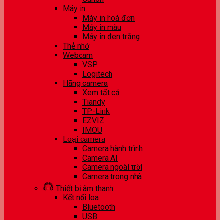
Máy in
Máy in hoá đơn
Máy in màu
Máy in đen trắng
Thẻ nhớ
Webcam
VSP
Logitech
Hãng camera
Xem tất cả
Tiandy
TP-Link
EZVIZ
IMOU
Loại camera
Camera hành trình
Camera AI
Camera ngoài trời
Camera trong nhà
Thiết bị âm thanh
Kết nối loa
Bluetooth
USB