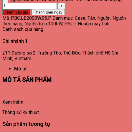
Thêm vào giỏ
Thanh toán ngay
Mã:
P.BC.LB2000W.95.P
Danh mục:
Case, Tản, Nguồn
,
Nguồn
theo hãng
,
Nguồn trên 1000W
,
PSU - Nguồn máy tính
Danh sách cửa hàng
Chi nhánh 1
211 Đường số 2, Trường Thọ, Thủ Đức, Thành phố Hồ Chí
Minh, Vietnam
Mô tả
MÔ TẢ SẢN PHẨM
Xem thêm
Thông số kỹ thuật
Sản phẩm tương tự