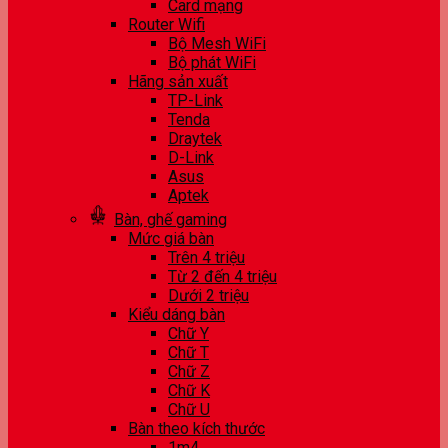
Card mạng
Router Wifi
Bộ Mesh WiFi
Bộ phát WiFi
Hãng sản xuất
TP-Link
Tenda
Draytek
D-Link
Asus
Aptek
Bàn, ghế gaming
Mức giá bàn
Trên 4 triệu
Từ 2 đến 4 triệu
Dưới 2 triệu
Kiểu dáng bàn
Chữ Y
Chữ T
Chữ Z
Chữ K
Chữ U
Bàn theo kích thước
1m4