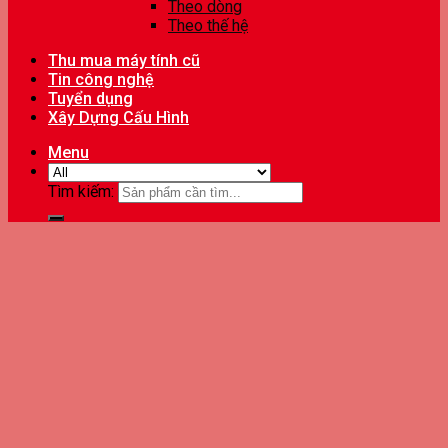
Theo dòng
Theo thế hệ
Thu mua máy tính cũ
Tin công nghệ
Tuyển dụng
Xây Dựng Cấu Hình
Menu
Tìm kiếm: