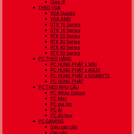
Core i3
THEO VGA
VGA Quadro
VGA AMD
GTX 10 Series
GTX 16 Series
RTX 20 Series
RTX 30 Series
RTX 40 Series
RTX 50 Series
PC THEO HÃNG
PC HÙNG PHÁT x MSI
PC HÙNG PHÁT x ASUS
PC HÙNG PHÁT x GIGABYTE
PC HÙNG PHÁT
PC THEO NHU CẦU
PC White Edition
PC Mini
PC giả lập
PC AI
PC đồ hoạ
PC GAMING
Siêu cao cấp
Cao cấp