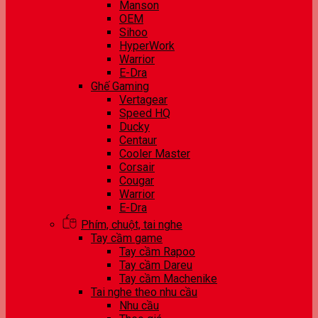
Manson
OEM
Sihoo
HyperWork
Warrior
E-Dra
Ghế Gaming
Vertagear
Speed HQ
Ducky
Centaur
Cooler Master
Corsair
Cougar
Warrior
E-Dra
Phím, chuột, tai nghe
Tay cầm game
Tay cầm Rapoo
Tay cầm Dareu
Tay cầm Machenike
Tai nghe theo nhu cầu
Nhu cầu