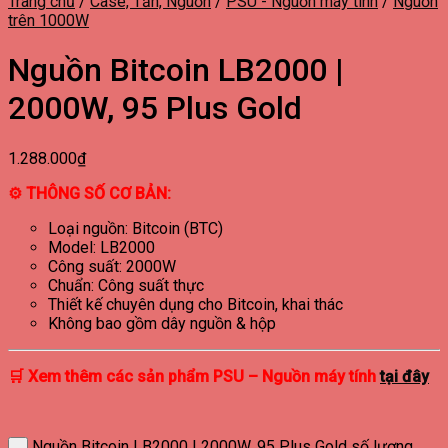
Trang chủ
/
Case, Tản, Nguồn
/
PSU - Nguồn máy tính
/
Nguồn
trên 1000W
Nguồn Bitcoin LB2000 |
2000W, 95 Plus Gold
1.288.000
₫
⚙ THÔNG SỐ CƠ BẢN:
Loại nguồn: Bitcoin (BTC)
Model: LB2000
Công suất: 2000W
Chuẩn: Công suất thực
Thiết kế chuyên dụng cho Bitcoin, khai thác
Không bao gồm dây nguồn & hộp
🛒 Xem thêm các sản phẩm PSU – Nguồn máy tính
tại đây
Nguồn Bitcoin LB2000 | 2000W, 95 Plus Gold số lượng