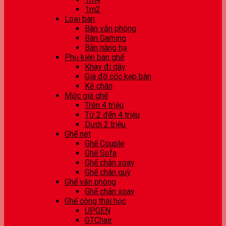
1m2
Loại bàn
Bàn văn phòng
Bàn Gaming
Bàn nâng hạ
Phụ kiện bàn ghế
Khay đi dây
Giá đỡ cốc kẹp bàn
Kê chân
Mức giá ghế
Trên 4 triệu
Từ 2 đến 4 triệu
Dưới 2 triệu
Ghế net
Ghế Couple
Ghế Sofa
Ghế chân xoay
Ghế chân quỳ
Ghế văn phòng
Ghế chân xoay
Ghế công thái học
UPGEN
GTChair