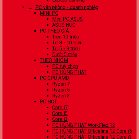
PC văn phòng - doanh nghiệp
MINI PC
Mini PC ASUS
ASUS NUC
PC THEO GIÁ
Trên 10 triệu
Từ 8 - 10 triệu
Từ 5 - 8 triệu
Dưới 5 triệu
THEO NHÓM
PC tuỳ chọn
PC HÙNG PHÁT
PC CPU AMD
Ryzen 7
Ryzen 5
Ryzen 3
PC HOT
Core i7
Core i5
Core i3
PC HÙNG PHÁT WorkFlex 12
PC HÙNG PHÁT Officeline 12 Core i5
PC HÙNG PHÁT Officeline 12 Core i3