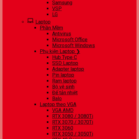
Samsung
VSP
LG
Laptop
Phần Mềm
Antivirus
Microsoft Office
Microsoft Windows
Phụ kiện Laptop ❯
Hub Type C
SSD Laptop
Adapter laptop
Pin laptop
Ram laptop
Bộ vệ sinh
Đế tản nhiệt
Balo
Laptop theo VGA
VGA AMD
RTX 3080 / 3080Ti
RTX 3070 / 3070Ti
RTX 3060
RTX 3050 / 3050Ti