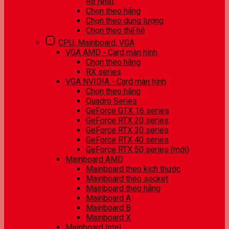
Rẻ Nhất
Chọn theo hãng
Chọn theo dung lượng
Chọn theo thế hệ
CPU, Mainboard, VGA
VGA AMD - Card màn hình
Chọn theo hãng
RX series
VGA NVIDIA - Card màn hình
Chọn theo hãng
Quadro Series
GeForce GTX 16 series
GeForce RTX 20 series
GeForce RTX 30 series
GeForce RTX 40 series
GeForce RTX 50 series (mới)
Mainboard AMD
Mainboard theo kích thước
Mainboard theo socket
Mainboard theo hãng
Mainboard A
Mainboard B
Mainboard X
Mainboard Intel