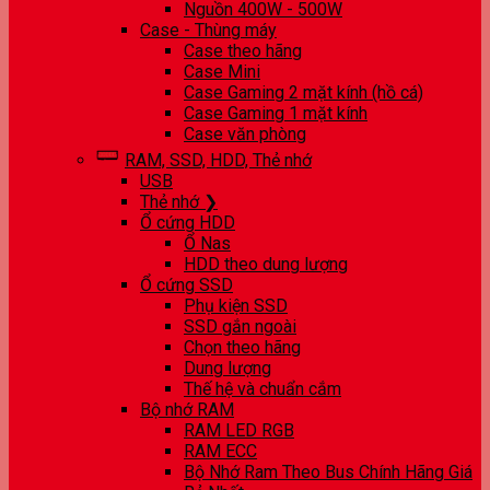
Nguồn 400W - 500W
Case - Thùng máy
Case theo hãng
Case Mini
Case Gaming 2 mặt kính (hồ cá)
Case Gaming 1 mặt kính
Case văn phòng
RAM, SSD, HDD, Thẻ nhớ
USB
Thẻ nhớ ❯
Ổ cứng HDD
Ổ Nas
HDD theo dung lượng
Ổ cứng SSD
Phụ kiện SSD
SSD gắn ngoài
Chọn theo hãng
Dung lượng
Thế hệ và chuẩn cắm
Bộ nhớ RAM
RAM LED RGB
RAM ECC
Bộ Nhớ Ram Theo Bus Chính Hãng Giá