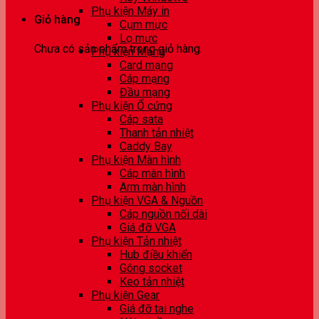
Phụ kiện Máy in
Giỏ hàng
Cụm mực
Lọ mực
Chưa có sản phẩm trong giỏ hàng.
Phụ kiện Mạng
Card mạng
Cáp mạng
Đầu mạng
Phụ kiện Ổ cứng
Cáp sata
Thanh tản nhiệt
Caddy Bay
Phụ kiện Màn hình
Cáp màn hình
Arm màn hình
Phụ kiện VGA & Nguồn
Cáp nguồn nối dài
Giá đỡ VGA
Phụ kiện Tản nhiệt
Hub điều khiển
Gông socket
Keo tản nhiệt
Phụ kiện Gear
Giá đỡ tai nghe