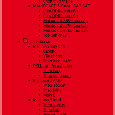
Chọn theo thế hệ
MAINBOARD & RAM - CAO CẤP
Ram DDR4 cao cấp
Ram DDR5 cao cấp
Mainboard Z890 cao cấp
Mainboard Z790 cao cấp
Mainboard B760 cao cấp
Top bán chạy
Linh kiện cũ
Màn hình máy tính
Gaming
Văn phòng
Theo kích thước
PSU - Nguồn máy tính
Theo hãng
Theo công suất
Mainboard AMD
Theo socket
Theo hãng
Main B
Mainboard Intel
Theo socket
Theo hãng
Mainboard H