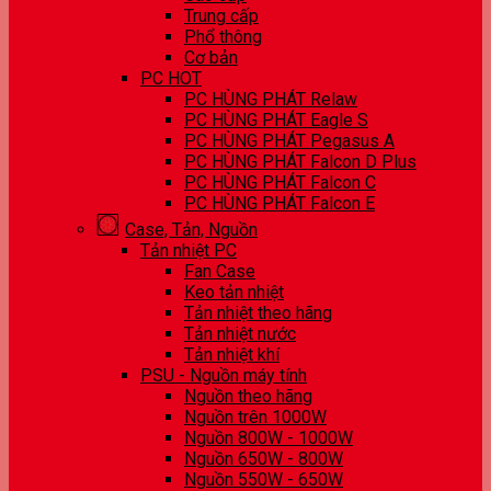
Trung cấp
Phổ thông
Cơ bản
PC HOT
PC HÙNG PHÁT Relaw
PC HÙNG PHÁT Eagle S
PC HÙNG PHÁT Pegasus A
PC HÙNG PHÁT Falcon D Plus
PC HÙNG PHÁT Falcon C
PC HÙNG PHÁT Falcon E
Case, Tản, Nguồn
Tản nhiệt PC
Fan Case
Keo tản nhiệt
Tản nhiệt theo hãng
Tản nhiệt nước
Tản nhiệt khí
PSU - Nguồn máy tính
Nguồn theo hãng
Nguồn trên 1000W
Nguồn 800W - 1000W
Nguồn 650W - 800W
Nguồn 550W - 650W