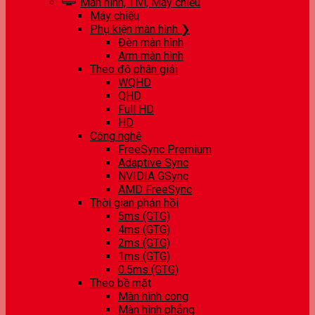
Màn hình, Tivi, Máy chiếu
Máy chiếu
Phụ kiện màn hình ❯
Đèn màn hình
Arm màn hình
Theo độ phân giải
WQHD
QHD
Full HD
HD
Công nghệ
FreeSync Premium
Adaptive Sync
NVIDIA GSync
AMD FreeSync
Thời gian phản hồi
5ms (GTG)
4ms (GTG)
2ms (GTG)
1ms (GTG)
0.5ms (GTG)
Theo bề mặt
Màn hình cong
Màn hình phẳng