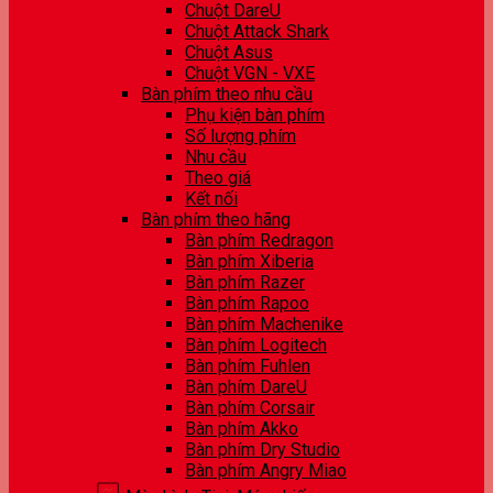
Chuột DareU
Chuột Attack Shark
Chuột Asus
Chuột VGN - VXE
Bàn phím theo nhu cầu
Phụ kiện bàn phím
Số lượng phím
Nhu cầu
Theo giá
Kết nối
Bàn phím theo hãng
Bàn phím Redragon
Bàn phím Xiberia
Bàn phím Razer
Bàn phím Rapoo
Bàn phím Machenike
Bàn phím Logitech
Bàn phím Fuhlen
Bàn phím DareU
Bàn phím Corsair
Bàn phím Akko
Bàn phím Dry Studio
Bàn phím Angry Miao