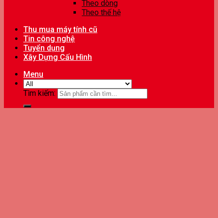
Theo dòng
Theo thế hệ
Thu mua máy tính cũ
Tin công nghệ
Tuyển dụng
Xây Dựng Cấu Hình
Menu
Tìm kiếm: