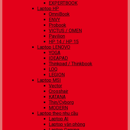
EXPERTBOOK
Laptop HP
OmniBook
ENVY
Probook
VICTUS / OMEN
Pavilion
HP 14 / HP 15
Laptop LENOVO
YOGA
IDEAPAD
Thinkpad / Thinkbook
LOQ
LEGION
Laptop MSI
Vector
Crosshair
KATANA
Thin/Cyborg
MODERN
Laptop theo nhu cầu
Laptop AI
Laptop văn phòng
Laptop Gaming