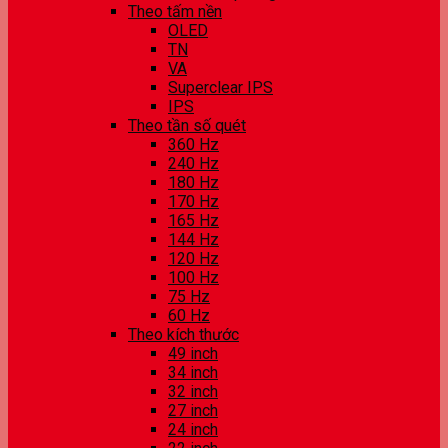
Theo tấm nền
OLED
TN
VA
Superclear IPS
IPS
Theo tần số quét
360 Hz
240 Hz
180 Hz
170 Hz
165 Hz
144 Hz
120 Hz
100 Hz
75 Hz
60 Hz
Theo kích thước
49 inch
34 inch
32 inch
27 inch
24 inch