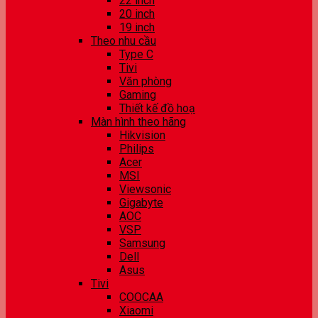
22 inch
20 inch
19 inch
Theo nhu cầu
Type C
Tivi
Văn phòng
Gaming
Thiết kế đồ hoạ
Màn hình theo hãng
Hikvision
Philips
Acer
MSI
Viewsonic
Gigabyte
AOC
VSP
Samsung
Dell
Asus
Tivi
COOCAA
Xiaomi