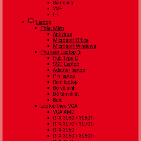
Samsung
VSP
LG
Laptop
Phần Mềm
Antivirus
Microsoft Office
Microsoft Windows
Phụ kiện Laptop ❯
Hub Type C
SSD Laptop
Adapter laptop
Pin laptop
Ram laptop
Bộ vệ sinh
Đế tản nhiệt
Balo
Laptop theo VGA
VGA AMD
RTX 3080 / 3080Ti
RTX 3070 / 3070Ti
RTX 3060
RTX 3050 / 3050Ti