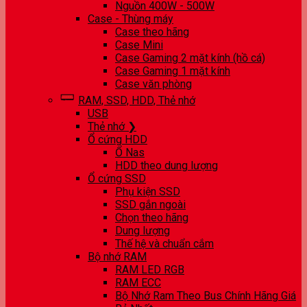
Nguồn 400W - 500W
Case - Thùng máy
Case theo hãng
Case Mini
Case Gaming 2 mặt kính (hồ cá)
Case Gaming 1 mặt kính
Case văn phòng
RAM, SSD, HDD, Thẻ nhớ
USB
Thẻ nhớ ❯
Ổ cứng HDD
Ổ Nas
HDD theo dung lượng
Ổ cứng SSD
Phụ kiện SSD
SSD gắn ngoài
Chọn theo hãng
Dung lượng
Thế hệ và chuẩn cắm
Bộ nhớ RAM
RAM LED RGB
RAM ECC
Bộ Nhớ Ram Theo Bus Chính Hãng Giá