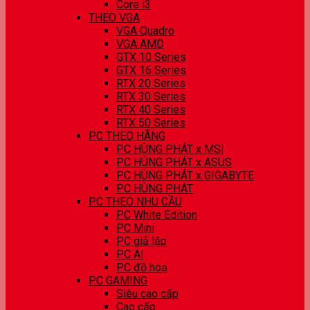
Core i3
THEO VGA
VGA Quadro
VGA AMD
GTX 10 Series
GTX 16 Series
RTX 20 Series
RTX 30 Series
RTX 40 Series
RTX 50 Series
PC THEO HÃNG
PC HÙNG PHÁT x MSI
PC HÙNG PHÁT x ASUS
PC HÙNG PHÁT x GIGABYTE
PC HÙNG PHÁT
PC THEO NHU CẦU
PC White Edition
PC Mini
PC giả lập
PC AI
PC đồ hoạ
PC GAMING
Siêu cao cấp
Cao cấp