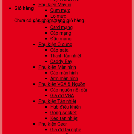
Phụ kiện Máy in
Giỏ hàng
Cụm mực
Lọ mực
Chưa có sản phẩm trong giỏ hàng.
Phụ kiện Mạng
Card mạng
Cáp mạng
Đầu mạng
Phụ kiện Ổ cứng
Cáp sata
Thanh tản nhiệt
Caddy Bay
Phụ kiện Màn hình
Cáp màn hình
Arm màn hình
Phụ kiện VGA & Nguồn
Cáp nguồn nối dài
Giá đỡ VGA
Phụ kiện Tản nhiệt
Hub điều khiển
Gông socket
Keo tản nhiệt
Phụ kiện Gear
Giá đỡ tai nghe