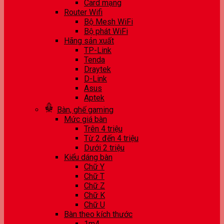
Card mạng
Router Wifi
Bộ Mesh WiFi
Bộ phát WiFi
Hãng sản xuất
TP-Link
Tenda
Draytek
D-Link
Asus
Aptek
Bàn, ghế gaming
Mức giá bàn
Trên 4 triệu
Từ 2 đến 4 triệu
Dưới 2 triệu
Kiểu dáng bàn
Chữ Y
Chữ T
Chữ Z
Chữ K
Chữ U
Bàn theo kích thước
1m4