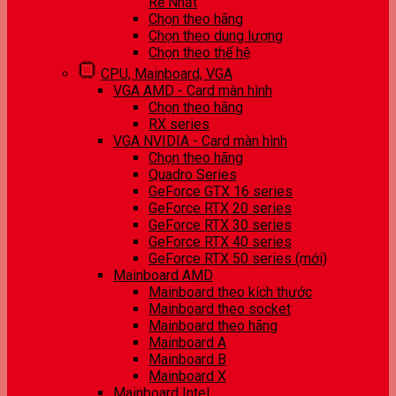
Rẻ Nhất
Chọn theo hãng
Chọn theo dung lượng
Chọn theo thế hệ
CPU, Mainboard, VGA
VGA AMD - Card màn hình
Chọn theo hãng
RX series
VGA NVIDIA - Card màn hình
Chọn theo hãng
Quadro Series
GeForce GTX 16 series
GeForce RTX 20 series
GeForce RTX 30 series
GeForce RTX 40 series
GeForce RTX 50 series (mới)
Mainboard AMD
Mainboard theo kích thước
Mainboard theo socket
Mainboard theo hãng
Mainboard A
Mainboard B
Mainboard X
Mainboard Intel