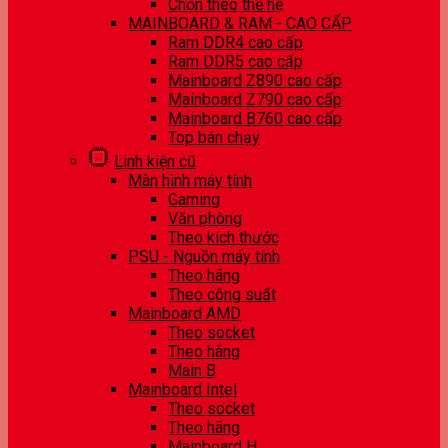
Chọn theo thế hệ
MAINBOARD & RAM - CAO CẤP
Ram DDR4 cao cấp
Ram DDR5 cao cấp
Mainboard Z890 cao cấp
Mainboard Z790 cao cấp
Mainboard B760 cao cấp
Top bán chạy
Linh kiện cũ
Màn hình máy tính
Gaming
Văn phòng
Theo kích thước
PSU - Nguồn máy tính
Theo hãng
Theo công suất
Mainboard AMD
Theo socket
Theo hãng
Main B
Mainboard Intel
Theo socket
Theo hãng
Mainboard H