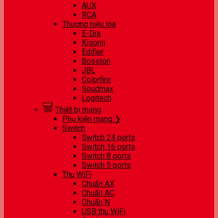
AUX
RCA
Thương hiệu loa
E-Dra
Kisonli
Edifier
Bosston
JBL
Colorfire
Soudmax
Logitech
Thiết bị mạng
Phụ kiện mạng ❯
Switch
Switch 24 ports
Switch 16 ports
Switch 8 ports
Switch 5 ports
Thu WiFi
Chuẩn AX
Chuẩn AC
Chuẩn N
USB thu WiFi