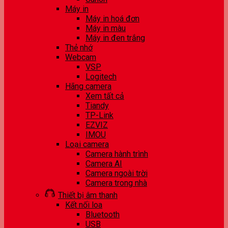
Máy in
Máy in hoá đơn
Máy in màu
Máy in đen trắng
Thẻ nhớ
Webcam
VSP
Logitech
Hãng camera
Xem tất cả
Tiandy
TP-Link
EZVIZ
IMOU
Loại camera
Camera hành trình
Camera AI
Camera ngoài trời
Camera trong nhà
Thiết bị âm thanh
Kết nối loa
Bluetooth
USB