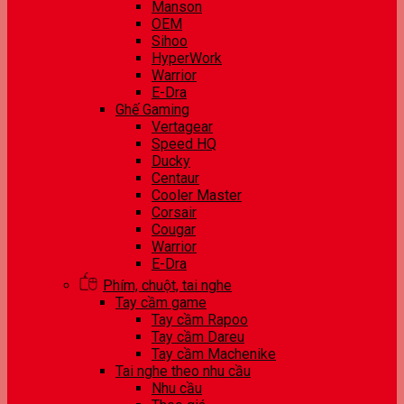
Manson
OEM
Sihoo
HyperWork
Warrior
E-Dra
Ghế Gaming
Vertagear
Speed HQ
Ducky
Centaur
Cooler Master
Corsair
Cougar
Warrior
E-Dra
Phím, chuột, tai nghe
Tay cầm game
Tay cầm Rapoo
Tay cầm Dareu
Tay cầm Machenike
Tai nghe theo nhu cầu
Nhu cầu