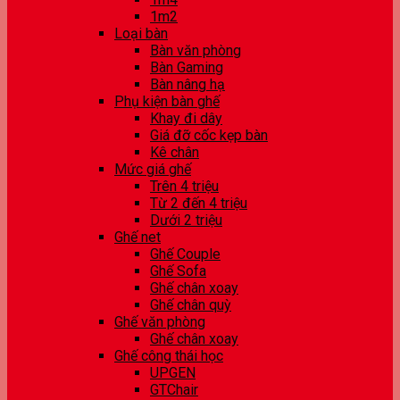
1m2
Loại bàn
Bàn văn phòng
Bàn Gaming
Bàn nâng hạ
Phụ kiện bàn ghế
Khay đi dây
Giá đỡ cốc kẹp bàn
Kê chân
Mức giá ghế
Trên 4 triệu
Từ 2 đến 4 triệu
Dưới 2 triệu
Ghế net
Ghế Couple
Ghế Sofa
Ghế chân xoay
Ghế chân quỳ
Ghế văn phòng
Ghế chân xoay
Ghế công thái học
UPGEN
GTChair