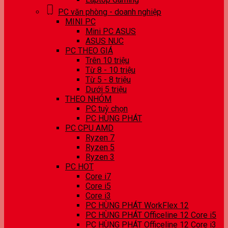
PC văn phòng - doanh nghiệp
MINI PC
Mini PC ASUS
ASUS NUC
PC THEO GIÁ
Trên 10 triệu
Từ 8 - 10 triệu
Từ 5 - 8 triệu
Dưới 5 triệu
THEO NHÓM
PC tuỳ chọn
PC HÙNG PHÁT
PC CPU AMD
Ryzen 7
Ryzen 5
Ryzen 3
PC HOT
Core i7
Core i5
Core i3
PC HÙNG PHÁT WorkFlex 12
PC HÙNG PHÁT Officeline 12 Core i5
PC HÙNG PHÁT Officeline 12 Core i3