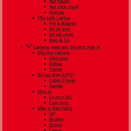
Nút nguồn
Nút click chuột
Keycap
Phụ kiện Laptop
Pin & Adapter
Bộ vệ sinh
Đế tản nhiệt
Balo & Túi
Camera, webcam, thẻ nhớ, máy in
Đầu thu Camera
Hikvision
Dahua
Tiandy
Bộ lưu điện (UPS)
Cyber Power
Santak
Mực in
Lọ mực đổ
Cụm mực
Máy in theo hãng
HP
Brother
Epson
Canon