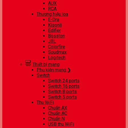
AUX
RCA
Thương hiệu loa
E-Dra
Kisonli
Edifier
Bosston
JBL
Colorfire
Soudmax
Logitech
Thiết bị mạng
Phụ kiện mạng ❯
Switch
Switch 24 ports
Switch 16 ports
Switch 8 ports
Switch 5 ports
Thu WiFi
Chuẩn AX
Chuẩn AC
Chuẩn N
USB thu WiFi