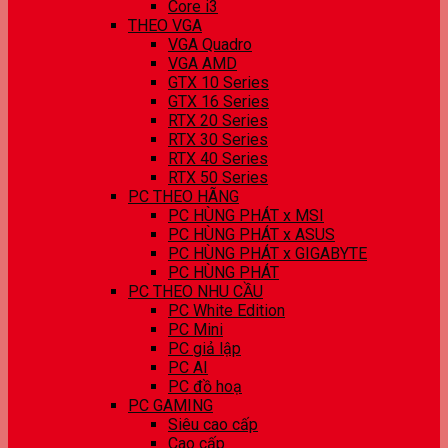
Core i3
THEO VGA
VGA Quadro
VGA AMD
GTX 10 Series
GTX 16 Series
RTX 20 Series
RTX 30 Series
RTX 40 Series
RTX 50 Series
PC THEO HÃNG
PC HÙNG PHÁT x MSI
PC HÙNG PHÁT x ASUS
PC HÙNG PHÁT x GIGABYTE
PC HÙNG PHÁT
PC THEO NHU CẦU
PC White Edition
PC Mini
PC giả lập
PC AI
PC đồ hoạ
PC GAMING
Siêu cao cấp
Cao cấp