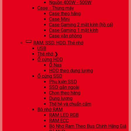
Nguồn 400W - 500W
Case - Thùng máy
Case theo hãng
Case Mini
Case Gaming 2 mặt kính (hồ cá)
Case Gaming 1 mặt kính
Case văn phòng
RAM, SSD, HDD, Thẻ nhớ
USB
Thẻ nhớ ❯
Ổ cứng HDD
Ổ Nas
HDD theo dung lượng
Ổ cứng SSD
Phụ kiện SSD
SSD gắn ngoài
Chọn theo hãng
Dung lượng
Thế hệ và chuẩn cắm
Bộ nhớ RAM
RAM LED RGB
RAM ECC
Bộ Nhớ Ram Theo Bus Chính Hãng Giá