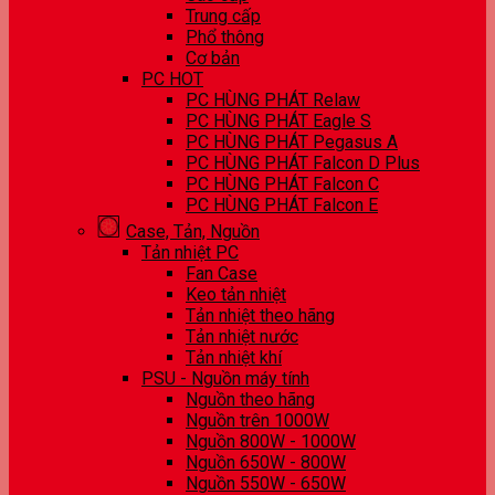
Trung cấp
Phổ thông
Cơ bản
PC HOT
PC HÙNG PHÁT Relaw
PC HÙNG PHÁT Eagle S
PC HÙNG PHÁT Pegasus A
PC HÙNG PHÁT Falcon D Plus
PC HÙNG PHÁT Falcon C
PC HÙNG PHÁT Falcon E
Case, Tản, Nguồn
Tản nhiệt PC
Fan Case
Keo tản nhiệt
Tản nhiệt theo hãng
Tản nhiệt nước
Tản nhiệt khí
PSU - Nguồn máy tính
Nguồn theo hãng
Nguồn trên 1000W
Nguồn 800W - 1000W
Nguồn 650W - 800W
Nguồn 550W - 650W