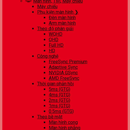
Màn hình, Tivi, Máy chiếu
Máy chiếu
Phụ kiện màn hình ❯
Đèn màn hình
Arm màn hình
Theo độ phân giải
WQHD
QHD
Full HD
HD
Công nghệ
FreeSync Premium
Adaptive Sync
NVIDIA GSync
AMD FreeSync
Thời gian phản hồi
5ms (GTG)
4ms (GTG)
2ms (GTG)
1ms (GTG)
0.5ms (GTG)
Theo bề mặt
Màn hình cong
Màn hình phẳng