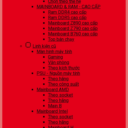
Chọn theo thế hệ
MAINBOARD & RAM - CAO CẤP
Ram DDR4 cao cấp
Ram DDR5 cao cấp
Mainboard Z890 cao cấp
Mainboard Z790 cao cấp
Mainboard B760 cao cấp
Top bán chạy
Linh kiện cũ
Màn hình máy tính
Gaming
Văn phòng
Theo kích thước
PSU - Nguồn máy tính
Theo hãng
Theo công suất
Mainboard AMD
Theo socket
Theo hãng
Main B
Mainboard Intel
Theo socket
Theo hãng
Mainboard H