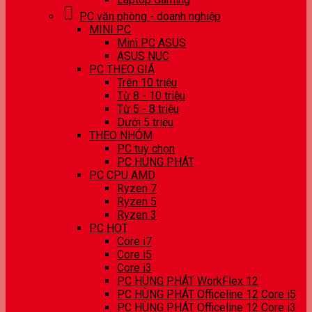
PC văn phòng - doanh nghiệp
MINI PC
Mini PC ASUS
ASUS NUC
PC THEO GIÁ
Trên 10 triệu
Từ 8 - 10 triệu
Từ 5 - 8 triệu
Dưới 5 triệu
THEO NHÓM
PC tuỳ chọn
PC HÙNG PHÁT
PC CPU AMD
Ryzen 7
Ryzen 5
Ryzen 3
PC HOT
Core i7
Core i5
Core i3
PC HÙNG PHÁT WorkFlex 12
PC HÙNG PHÁT Officeline 12 Core i5
PC HÙNG PHÁT Officeline 12 Core i3