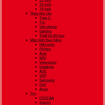
22 inch
20 inch
19 inch
Theo nhu cầu
Type C
Tivi
Văn phòng
Gaming
Thiết kế đồ hoạ
Màn hình theo hãng
Hikvision
Philips
Acer
MSI
Viewsonic
Gigabyte
AOC
VSP
Samsung
Dell
Asus
Tivi
COOCAA
Xiaomi