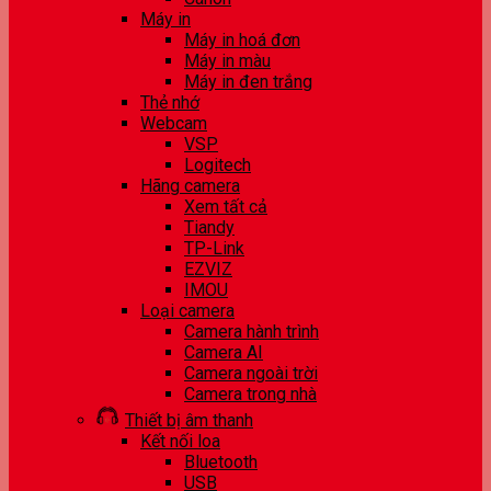
Máy in
Máy in hoá đơn
Máy in màu
Máy in đen trắng
Thẻ nhớ
Webcam
VSP
Logitech
Hãng camera
Xem tất cả
Tiandy
TP-Link
EZVIZ
IMOU
Loại camera
Camera hành trình
Camera AI
Camera ngoài trời
Camera trong nhà
Thiết bị âm thanh
Kết nối loa
Bluetooth
USB