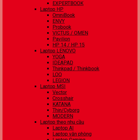
EXPERTBOOK
Laptop HP
OmniBook
ENVY
Probook
VICTUS / OMEN
Pavilion
HP 14 / HP 15
Laptop LENOVO
YOGA
IDEAPAD
Thinkpad / Thinkbook
LOQ
LEGION
Laptop MSI
Vector
Crosshair
KATANA
Thin/Cyborg
MODERN
Laptop theo nhu cầu
Laptop AI
Laptop văn phòng
Laptop Gaming