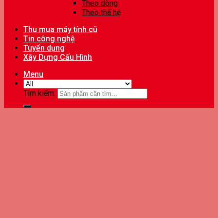
Theo dòng
Theo thế hệ
Thu mua máy tính cũ
Tin công nghệ
Tuyển dụng
Xây Dựng Cấu Hình
Menu
Tìm kiếm: