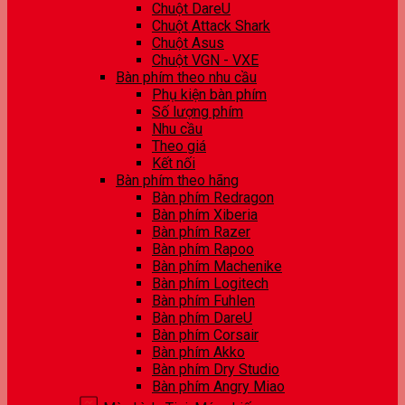
Chuột DareU
Chuột Attack Shark
Chuột Asus
Chuột VGN - VXE
Bàn phím theo nhu cầu
Phụ kiện bàn phím
Số lượng phím
Nhu cầu
Theo giá
Kết nối
Bàn phím theo hãng
Bàn phím Redragon
Bàn phím Xiberia
Bàn phím Razer
Bàn phím Rapoo
Bàn phím Machenike
Bàn phím Logitech
Bàn phím Fuhlen
Bàn phím DareU
Bàn phím Corsair
Bàn phím Akko
Bàn phím Dry Studio
Bàn phím Angry Miao