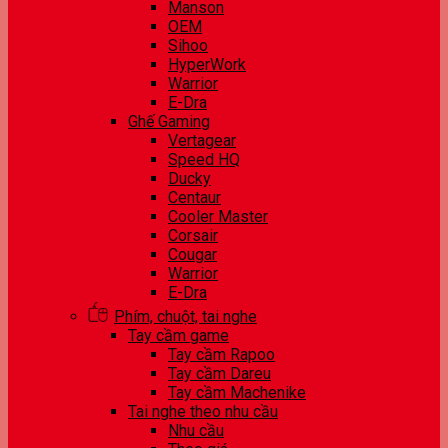
Manson
OEM
Sihoo
HyperWork
Warrior
E-Dra
Ghế Gaming
Vertagear
Speed HQ
Ducky
Centaur
Cooler Master
Corsair
Cougar
Warrior
E-Dra
Phím, chuột, tai nghe
Tay cầm game
Tay cầm Rapoo
Tay cầm Dareu
Tay cầm Machenike
Tai nghe theo nhu cầu
Nhu cầu