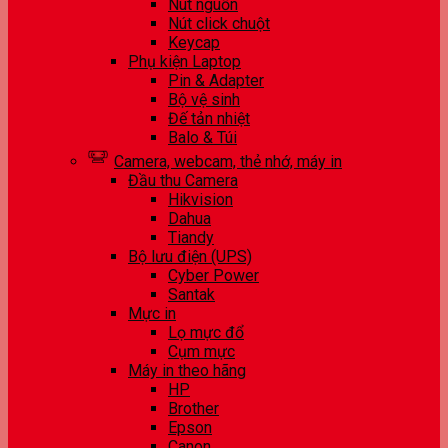
Nút nguồn
Nút click chuột
Keycap
Phụ kiện Laptop
Pin & Adapter
Bộ vệ sinh
Đế tản nhiệt
Balo & Túi
Camera, webcam, thẻ nhớ, máy in
Đầu thu Camera
Hikvision
Dahua
Tiandy
Bộ lưu điện (UPS)
Cyber Power
Santak
Mực in
Lọ mực đổ
Cụm mực
Máy in theo hãng
HP
Brother
Epson
Canon