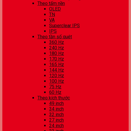
Theo tấm nền
OLED
TN
VA
Superclear IPS
IPS
Theo tần số quét
360 Hz
240 Hz
180 Hz
170 Hz
165 Hz
144 Hz
120 Hz
100 Hz
75 Hz
60 Hz
Theo kích thước
49 inch
34 inch
32 inch
27 inch
24 inch