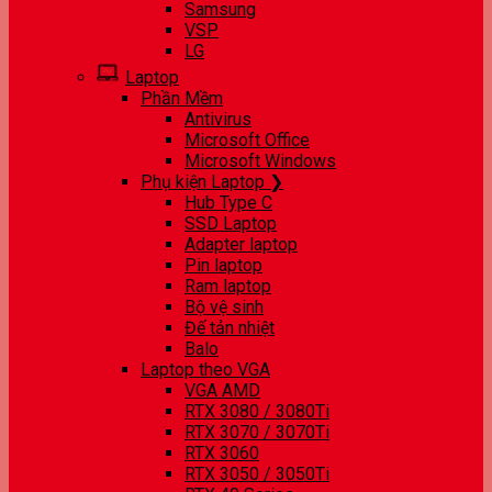
Samsung
VSP
LG
Laptop
Phần Mềm
Antivirus
Microsoft Office
Microsoft Windows
Phụ kiện Laptop ❯
Hub Type C
SSD Laptop
Adapter laptop
Pin laptop
Ram laptop
Bộ vệ sinh
Đế tản nhiệt
Balo
Laptop theo VGA
VGA AMD
RTX 3080 / 3080Ti
RTX 3070 / 3070Ti
RTX 3060
RTX 3050 / 3050Ti