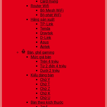
Card mạng
Router Wifi
Bộ Mesh WiFi
Bộ phát WiFi
Hãng sản xuất
TP-Link
Tenda
Draytek
D-Link
Asus
Aptek
Bàn, ghế gaming
Mức giá bàn
Trên 4 triệu
Từ 2 đến 4 triệu
Dưới 2 triệu
Kiểu dáng bàn
Chữ Y
Chữ T
Chữ Z
Chữ K
Chữ U
Bàn theo kích thước
1m4