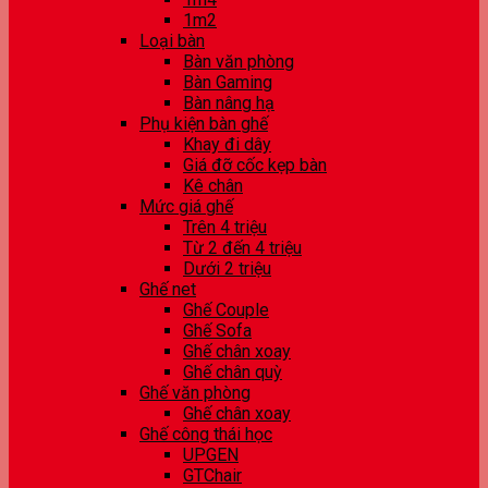
1m2
Loại bàn
Bàn văn phòng
Bàn Gaming
Bàn nâng hạ
Phụ kiện bàn ghế
Khay đi dây
Giá đỡ cốc kẹp bàn
Kê chân
Mức giá ghế
Trên 4 triệu
Từ 2 đến 4 triệu
Dưới 2 triệu
Ghế net
Ghế Couple
Ghế Sofa
Ghế chân xoay
Ghế chân quỳ
Ghế văn phòng
Ghế chân xoay
Ghế công thái học
UPGEN
GTChair