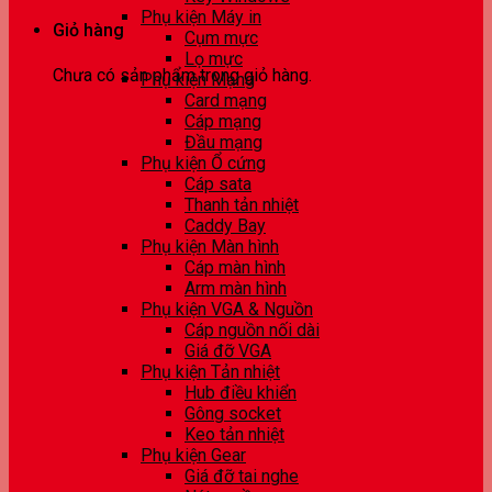
Phụ kiện Máy in
Giỏ hàng
Cụm mực
Lọ mực
Chưa có sản phẩm trong giỏ hàng.
Phụ kiện Mạng
Card mạng
Cáp mạng
Đầu mạng
Phụ kiện Ổ cứng
Cáp sata
Thanh tản nhiệt
Caddy Bay
Phụ kiện Màn hình
Cáp màn hình
Arm màn hình
Phụ kiện VGA & Nguồn
Cáp nguồn nối dài
Giá đỡ VGA
Phụ kiện Tản nhiệt
Hub điều khiển
Gông socket
Keo tản nhiệt
Phụ kiện Gear
Giá đỡ tai nghe