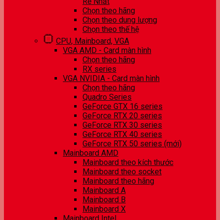
Rẻ Nhất
Chọn theo hãng
Chọn theo dung lượng
Chọn theo thế hệ
CPU, Mainboard, VGA
VGA AMD - Card màn hình
Chọn theo hãng
RX series
VGA NVIDIA - Card màn hình
Chọn theo hãng
Quadro Series
GeForce GTX 16 series
GeForce RTX 20 series
GeForce RTX 30 series
GeForce RTX 40 series
GeForce RTX 50 series (mới)
Mainboard AMD
Mainboard theo kích thước
Mainboard theo socket
Mainboard theo hãng
Mainboard A
Mainboard B
Mainboard X
Mainboard Intel