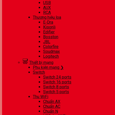
USB
AUX
RCA
Thương hiệu loa
E-Dra
Kisonli
Edifier
Bosston
JBL
Colorfire
Soudmax
Logitech
Thiết bị mạng
Phụ kiện mạng ❯
Switch
Switch 24 ports
Switch 16 ports
Switch 8 ports
Switch 5 ports
Thu WiFi
Chuẩn AX
Chuẩn AC
Chuẩn N