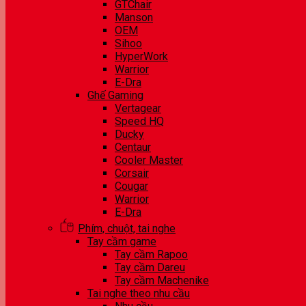
GTChair
Manson
OEM
Sihoo
HyperWork
Warrior
E-Dra
Ghế Gaming
Vertagear
Speed HQ
Ducky
Centaur
Cooler Master
Corsair
Cougar
Warrior
E-Dra
Phím, chuột, tai nghe
Tay cầm game
Tay cầm Rapoo
Tay cầm Dareu
Tay cầm Machenike
Tai nghe theo nhu cầu