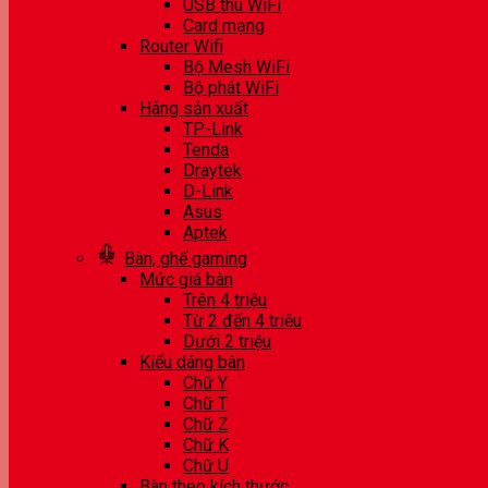
USB thu WiFi
Card mạng
Router Wifi
Bộ Mesh WiFi
Bộ phát WiFi
Hãng sản xuất
TP-Link
Tenda
Draytek
D-Link
Asus
Aptek
Bàn, ghế gaming
Mức giá bàn
Trên 4 triệu
Từ 2 đến 4 triệu
Dưới 2 triệu
Kiểu dáng bàn
Chữ Y
Chữ T
Chữ Z
Chữ K
Chữ U
Bàn theo kích thước