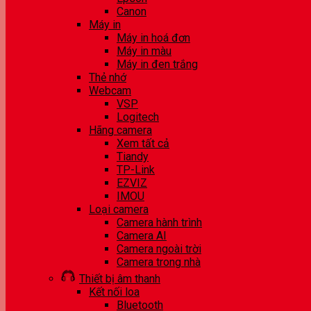
Canon
Máy in
Máy in hoá đơn
Máy in màu
Máy in đen trắng
Thẻ nhớ
Webcam
VSP
Logitech
Hãng camera
Xem tất cả
Tiandy
TP-Link
EZVIZ
IMOU
Loại camera
Camera hành trình
Camera AI
Camera ngoài trời
Camera trong nhà
Thiết bị âm thanh
Kết nối loa
Bluetooth