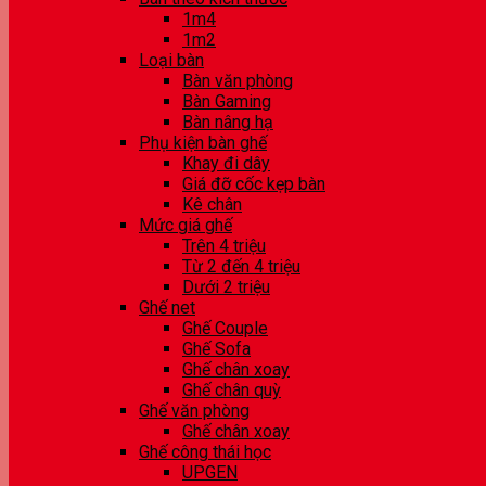
1m4
1m2
Loại bàn
Bàn văn phòng
Bàn Gaming
Bàn nâng hạ
Phụ kiện bàn ghế
Khay đi dây
Giá đỡ cốc kẹp bàn
Kê chân
Mức giá ghế
Trên 4 triệu
Từ 2 đến 4 triệu
Dưới 2 triệu
Ghế net
Ghế Couple
Ghế Sofa
Ghế chân xoay
Ghế chân quỳ
Ghế văn phòng
Ghế chân xoay
Ghế công thái học
UPGEN