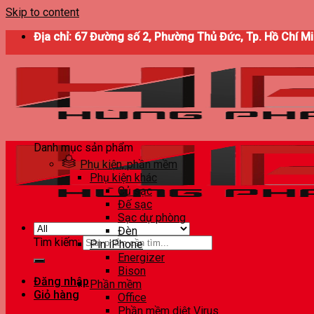
Skip to content
Địa chỉ: 67 Đường số 2, Phường Thủ Đức, Tp. Hồ Chí M
Danh mục sản phẩm
Phụ kiện, phần mềm
Phụ kiện khác
Củ sạc
Đế sạc
Sạc dự phòng
Đèn
Tìm kiếm:
Pin iPhone
Energizer
Bison
Đăng nhập
Phần mềm
Giỏ hàng
Office
Phần mềm diệt Virus