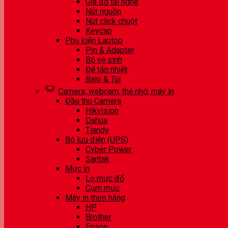
Giá đỡ tai nghe
Nút nguồn
Nút click chuột
Keycap
Phụ kiện Laptop
Pin & Adapter
Bộ vệ sinh
Đế tản nhiệt
Balo & Túi
Camera, webcam, thẻ nhớ, máy in
Đầu thu Camera
Hikvision
Dahua
Tiandy
Bộ lưu điện (UPS)
Cyber Power
Santak
Mực in
Lọ mực đổ
Cụm mực
Máy in theo hãng
HP
Brother
Epson