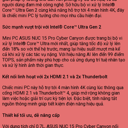
người dùng đam mê công nghệ. Sở hữu bộ vi xử lý Intel®
Core™ Ultra Gen 2 cùng khả năng hỗ trợ tới 4 màn hình 4K, đây
là chiếc mini PC lý tưởng cho mọi nhu cầu hiện đại.
Sức mạnh vượt trội với Intel® Core™ Ultra Gen 2
Mini PC ASUS NUC 15 Pro Cyber Canyon được trang bị bộ vi
xử lý Intel® Core™ Ultra mới nhất, giúp tăng tốc độ xử lý lên
đến 18% so với thế hệ trước, mang lại hiệu suất mượt mà kể
cả khi xử lý các tác vụ nặng. Với hiệu năng AI lên đến 99 điểm
TOPS, sản phẩm này phù hợp cho cả ứng dụng trí tuệ nhân tạo
và xử lý hình ảnh thời gian thực.
Kết nối linh hoạt với 2x HDMI 2.1 và 2x Thunderbolt
Chiếc mini PC này hỗ trợ tới 4 màn hình 4K cùng lúc thông qua
cổng HDMI 2.1 và Thunderbolt™ 4, giúp mở rộng không gian
làm việc hoặc giải trí cực kỳ tiện lợi. Đặc biệt, tính năng tắt
nguồn thông minh giúp tiết kiệm điện năng hiệu quả.
Thiết kế tối ưu, dễ nâng cấp
Với dung tích chỉ 0.7L, ASUS NUC 15 Pro Cyber Canyon nổi