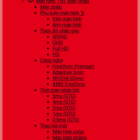
Màn hình, Tivi, Máy chiếu
Máy chiếu
Phụ kiện màn hình ❯
Đèn màn hình
Arm màn hình
Theo độ phân giải
WQHD
QHD
Full HD
HD
Công nghệ
FreeSync Premium
Adaptive Sync
NVIDIA GSync
AMD FreeSync
Thời gian phản hồi
5ms (GTG)
4ms (GTG)
2ms (GTG)
1ms (GTG)
0.5ms (GTG)
Theo bề mặt
Màn hình cong
Màn hình phẳng