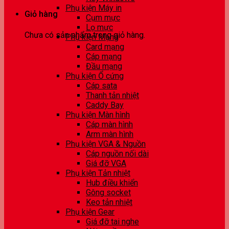
Phụ kiện Máy in
Giỏ hàng
Cụm mực
Lọ mực
Chưa có sản phẩm trong giỏ hàng.
Phụ kiện Mạng
Card mạng
Cáp mạng
Đầu mạng
Phụ kiện Ổ cứng
Cáp sata
Thanh tản nhiệt
Caddy Bay
Phụ kiện Màn hình
Cáp màn hình
Arm màn hình
Phụ kiện VGA & Nguồn
Cáp nguồn nối dài
Giá đỡ VGA
Phụ kiện Tản nhiệt
Hub điều khiển
Gông socket
Keo tản nhiệt
Phụ kiện Gear
Giá đỡ tai nghe