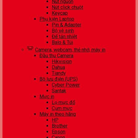
Nút nguồn
Nút click chuột
Keycap
Phụ kiện Laptop
Pin & Adapter
Bộ vệ sinh
Đế tản nhiệt
Balo & Túi
Camera, webcam, thẻ nhớ, máy in
Đầu thu Camera
Hikvision
Dahua
Tiandy
Bộ lưu điện (UPS)
Cyber Power
Santak
Mực in
Lọ mực đổ
Cụm mực
Máy in theo hãng
HP
Brother
Epson
Canon