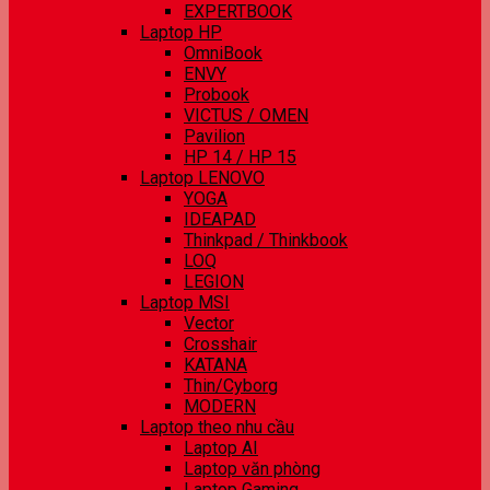
EXPERTBOOK
Laptop HP
OmniBook
ENVY
Probook
VICTUS / OMEN
Pavilion
HP 14 / HP 15
Laptop LENOVO
YOGA
IDEAPAD
Thinkpad / Thinkbook
LOQ
LEGION
Laptop MSI
Vector
Crosshair
KATANA
Thin/Cyborg
MODERN
Laptop theo nhu cầu
Laptop AI
Laptop văn phòng
Laptop Gaming