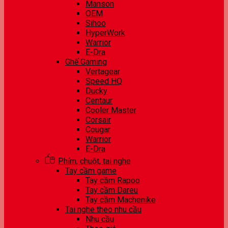
Manson
OEM
Sihoo
HyperWork
Warrior
E-Dra
Ghế Gaming
Vertagear
Speed HQ
Ducky
Centaur
Cooler Master
Corsair
Cougar
Warrior
E-Dra
Phím, chuột, tai nghe
Tay cầm game
Tay cầm Rapoo
Tay cầm Dareu
Tay cầm Machenike
Tai nghe theo nhu cầu
Nhu cầu