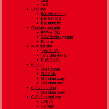
1m2
Loại bàn
Bàn văn phòng
Bàn Gaming
Bàn nâng hạ
Phụ kiện bàn ghế
Khay đi dây
Giá đỡ cốc kẹp bàn
Kê chân
Mức giá ghế
Trên 4 triệu
Từ 2 đến 4 triệu
Dưới 2 triệu
Ghế net
Ghế Couple
Ghế Sofa
Ghế chân xoay
Ghế chân quỳ
Ghế văn phòng
Ghế chân xoay
Ghế công thái học
UPGEN
GTChair