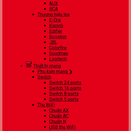
AUX
RCA
Thương hiệu loa
E-Dra
Kisonli
Edifier
Bosston
JBL
Colorfire
Soudmax
Logitech
Thiết bị mạng
Phụ kiện mạng ❯
Switch
Switch 24 ports
Switch 16 ports
Switch 8 ports
Switch 5 ports
Thu WiFi
Chuẩn AX
Chuẩn AC
Chuẩn N
USB thu WiFi