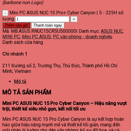
(barbone non Logo)
Mini PC ASUS NUC 15 Pro+ Cyber Canyon | 5 - 225H số
lượng
Thêm vào giỏ
Thanh toán ngay
Mã:
MB.ASUS.RNUC15CRSU500000I
Danh mục:
ASUS NUC
,
MINI PC
,
Mini PC ASUS
,
PC văn phòng - doanh nghiệp
Danh sách cửa hàng
Chi nhánh 1
211 Đường số 2, Trường Thọ, Thủ Đức, Thành phố Hồ Chí
Minh, Vietnam
Mô tả
MÔ TẢ SẢN PHẨM
Mini PC ASUS NUC 15 Pro Cyber Canyon – Hiệu năng vượt
trội, thiết kế siêu nhỏ gọn, kết nối tối ưu
Mini PC ASUS NUC 15 Pro Cyber Canyon là sự kết hợp hoàn
hảo giữa hiệu năng mạnh mẽ và thiết kế tối giản, mang đến
giải pháp lý tưởng cho dân văn phòng, kỹ sư đồ họa, và cả