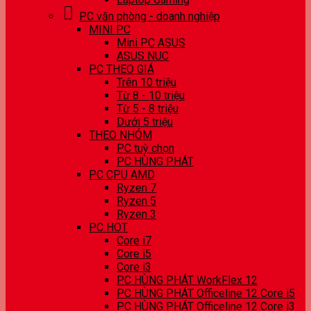
PC văn phòng - doanh nghiệp
MINI PC
Mini PC ASUS
ASUS NUC
PC THEO GIÁ
Trên 10 triệu
Từ 8 - 10 triệu
Từ 5 - 8 triệu
Dưới 5 triệu
THEO NHÓM
PC tuỳ chọn
PC HÙNG PHÁT
PC CPU AMD
Ryzen 7
Ryzen 5
Ryzen 3
PC HOT
Core i7
Core i5
Core i3
PC HÙNG PHÁT WorkFlex 12
PC HÙNG PHÁT Officeline 12 Core i5
PC HÙNG PHÁT Officeline 12 Core i3