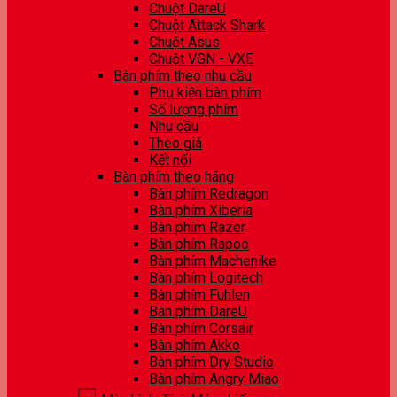
Chuột DareU
Chuột Attack Shark
Chuột Asus
Chuột VGN - VXE
Bàn phím theo nhu cầu
Phụ kiện bàn phím
Số lượng phím
Nhu cầu
Theo giá
Kết nối
Bàn phím theo hãng
Bàn phím Redragon
Bàn phím Xiberia
Bàn phím Razer
Bàn phím Rapoo
Bàn phím Machenike
Bàn phím Logitech
Bàn phím Fuhlen
Bàn phím DareU
Bàn phím Corsair
Bàn phím Akko
Bàn phím Dry Studio
Bàn phím Angry Miao