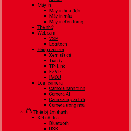
Máy in
Máy in hoá đơn
Máy in màu
Máy in đen trắng
Thẻ nhớ
Webcam
VSP
Logitech
Hãng camera
Xem tất cả
Tiandy
TP-Link
EZVIZ
IMOU
Loại camera
Camera hành trình
Camera AI
Camera ngoài trời
Camera trong nhà
Thiết bị âm thanh
Kết nối loa
Bluetooth
USB