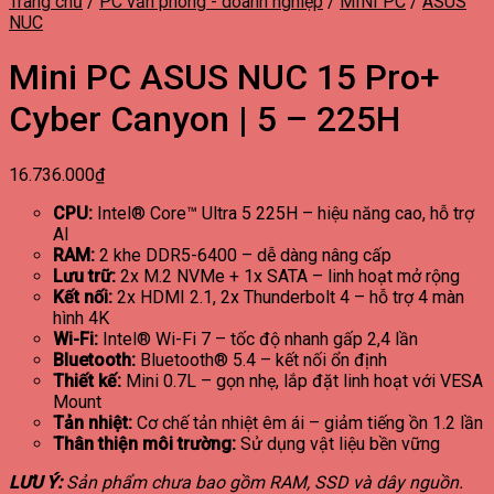
Trang chủ
/
PC văn phòng - doanh nghiệp
/
MINI PC
/
ASUS
NUC
Mini PC ASUS NUC 15 Pro+
Cyber Canyon | 5 – 225H
16.736.000
₫
CPU:
Intel® Core™ Ultra 5 225H – hiệu năng cao, hỗ trợ
AI
RAM:
2 khe DDR5-6400 – dễ dàng nâng cấp
Lưu trữ:
2x M.2 NVMe + 1x SATA – linh hoạt mở rộng
Kết nối:
2x HDMI 2.1, 2x Thunderbolt 4 – hỗ trợ 4 màn
hình 4K
Wi-Fi:
Intel® Wi-Fi 7 – tốc độ nhanh gấp 2,4 lần
Bluetooth:
Bluetooth® 5.4 – kết nối ổn định
Thiết kế:
Mini 0.7L – gọn nhẹ, lắp đặt linh hoạt với VESA
Mount
Tản nhiệt:
Cơ chế tản nhiệt êm ái – giảm tiếng ồn 1.2 lần
Thân thiện môi trường:
Sử dụng vật liệu bền vững
LƯU Ý:
Sản phẩm chưa bao gồm RAM, SSD và dây nguồn.