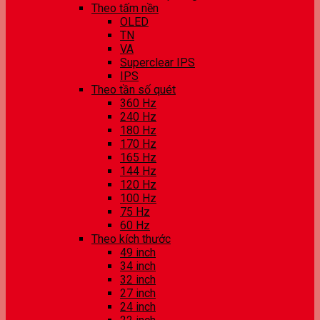
Theo tấm nền
OLED
TN
VA
Superclear IPS
IPS
Theo tần số quét
360 Hz
240 Hz
180 Hz
170 Hz
165 Hz
144 Hz
120 Hz
100 Hz
75 Hz
60 Hz
Theo kích thước
49 inch
34 inch
32 inch
27 inch
24 inch