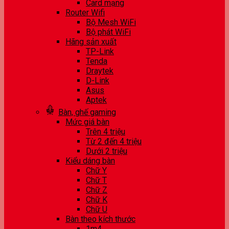
Card mạng
Router Wifi
Bộ Mesh WiFi
Bộ phát WiFi
Hãng sản xuất
TP-Link
Tenda
Draytek
D-Link
Asus
Aptek
Bàn, ghế gaming
Mức giá bàn
Trên 4 triệu
Từ 2 đến 4 triệu
Dưới 2 triệu
Kiểu dáng bàn
Chữ Y
Chữ T
Chữ Z
Chữ K
Chữ U
Bàn theo kích thước
1m4