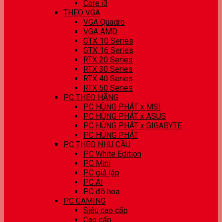
Core i3
THEO VGA
VGA Quadro
VGA AMD
GTX 10 Series
GTX 16 Series
RTX 20 Series
RTX 30 Series
RTX 40 Series
RTX 50 Series
PC THEO HÃNG
PC HÙNG PHÁT x MSI
PC HÙNG PHÁT x ASUS
PC HÙNG PHÁT x GIGABYTE
PC HÙNG PHÁT
PC THEO NHU CẦU
PC White Edition
PC Mini
PC giả lập
PC AI
PC đồ hoạ
PC GAMING
Siêu cao cấp
Cao cấp