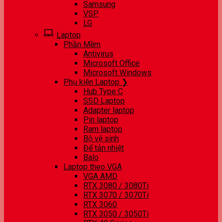
Samsung
VSP
LG
Laptop
Phần Mềm
Antivirus
Microsoft Office
Microsoft Windows
Phụ kiện Laptop ❯
Hub Type C
SSD Laptop
Adapter laptop
Pin laptop
Ram laptop
Bộ vệ sinh
Đế tản nhiệt
Balo
Laptop theo VGA
VGA AMD
RTX 3080 / 3080Ti
RTX 3070 / 3070Ti
RTX 3060
RTX 3050 / 3050Ti