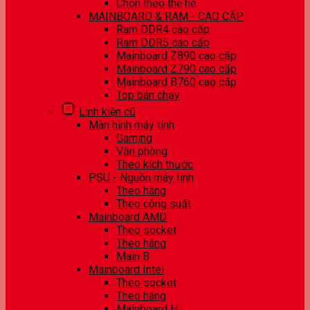
Chọn theo thế hệ
MAINBOARD & RAM - CAO CẤP
Ram DDR4 cao cấp
Ram DDR5 cao cấp
Mainboard Z890 cao cấp
Mainboard Z790 cao cấp
Mainboard B760 cao cấp
Top bán chạy
Linh kiện cũ
Màn hình máy tính
Gaming
Văn phòng
Theo kích thước
PSU - Nguồn máy tính
Theo hãng
Theo công suất
Mainboard AMD
Theo socket
Theo hãng
Main B
Mainboard Intel
Theo socket
Theo hãng
Mainboard H