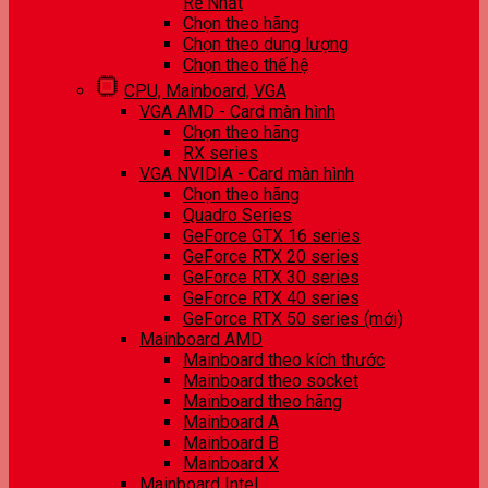
Rẻ Nhất
Chọn theo hãng
Chọn theo dung lượng
Chọn theo thế hệ
CPU, Mainboard, VGA
VGA AMD - Card màn hình
Chọn theo hãng
RX series
VGA NVIDIA - Card màn hình
Chọn theo hãng
Quadro Series
GeForce GTX 16 series
GeForce RTX 20 series
GeForce RTX 30 series
GeForce RTX 40 series
GeForce RTX 50 series (mới)
Mainboard AMD
Mainboard theo kích thước
Mainboard theo socket
Mainboard theo hãng
Mainboard A
Mainboard B
Mainboard X
Mainboard Intel