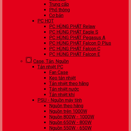
Trung cấp
Phổ thông
Cơ bản
PC HOT
PC HÙNG PHÁT Relaw
PC HÙNG PHÁT Eagle S
PC HÙNG PHÁT Pegasus A
PC HÙNG PHÁT Falcon D Plus
PC HÙNG PHÁT Falcon C
PC HÙNG PHÁT Falcon E
Case, Tản, Nguồn
Tản nhiệt PC
Fan Case
Keo tản nhiệt
Tản nhiệt theo hãng
Tản nhiệt nước
Tản nhiệt khí
PSU - Nguồn máy tính
Nguồn theo hãng
Nguồn trên 1000W
Nguồn 800W - 1000W
Nguồn 650W - 800W
Nguồn 550W - 650W