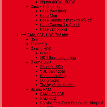
Nguồn 400W - 500W
Case - Thùng máy
Case theo hãng
Case Mini
Case Gaming 2 mặt kính (hồ cá)
Case Gaming 1 mặt kính
Case văn phòng
RAM, SSD, HDD, Thẻ nhớ
USB
Thẻ nhớ ❯
Ổ cứng HDD
Ổ Nas
HDD theo dung lượng
Ổ cứng SSD
Phụ kiện SSD
SSD gắn ngoài
Chọn theo hãng
Dung lượng
Thế hệ và chuẩn cắm
Bộ nhớ RAM
RAM LED RGB
RAM ECC
Bộ Nhớ Ram Theo Bus Chính Hãng Giá