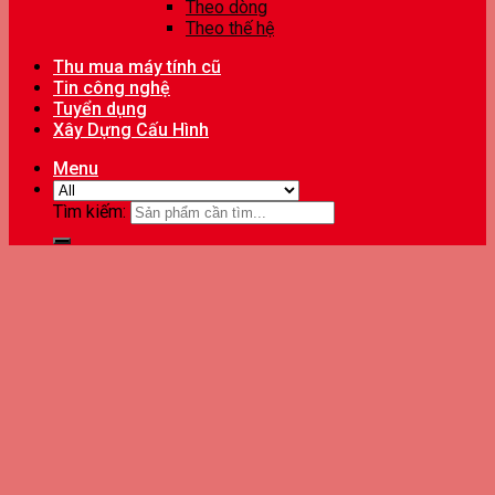
Theo dòng
Theo thế hệ
Thu mua máy tính cũ
Tin công nghệ
Tuyển dụng
Xây Dựng Cấu Hình
Menu
Tìm kiếm: