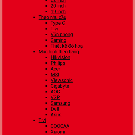
22 inch
20 inch
19 inch
Theo nhu cầu
Type C
Tivi
Văn phòng
Gaming
Thiết kế đồ hoạ
Màn hình theo hãng
Hikvision
Philips
Acer
MSI
Viewsonic
Gigabyte
AOC
VSP
Samsung
Dell
Asus
Tivi
COOCAA
Xiaomi