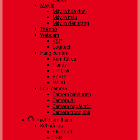
Máy in
Máy in hoá đơn
Máy in màu
Máy in đen trắng
Thẻ nhớ
Webcam
VSP
Logitech
Hãng camera
Xem tất cả
Tiandy
TP-Link
EZVIZ
IMOU
Loại camera
Camera hành trình
Camera AI
Camera ngoài trời
Camera trong nhà
Thiết bị âm thanh
Kết nối loa
Bluetooth
USB