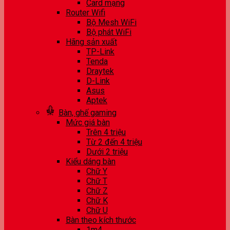
Card mạng
Router Wifi
Bộ Mesh WiFi
Bộ phát WiFi
Hãng sản xuất
TP-Link
Tenda
Draytek
D-Link
Asus
Aptek
Bàn, ghế gaming
Mức giá bàn
Trên 4 triệu
Từ 2 đến 4 triệu
Dưới 2 triệu
Kiểu dáng bàn
Chữ Y
Chữ T
Chữ Z
Chữ K
Chữ U
Bàn theo kích thước
1m4