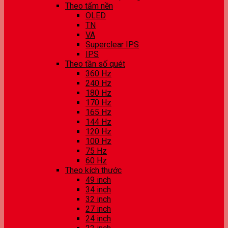
Theo tấm nền
OLED
TN
VA
Superclear IPS
IPS
Theo tần số quét
360 Hz
240 Hz
180 Hz
170 Hz
165 Hz
144 Hz
120 Hz
100 Hz
75 Hz
60 Hz
Theo kích thước
49 inch
34 inch
32 inch
27 inch
24 inch