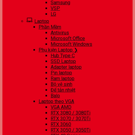
Samsung
VSP
LG
Laptop
Phần Mềm
Antivirus
Microsoft Office
Microsoft Windows
Phụ kiện Laptop ❯
Hub Type C
SSD Laptop
Adapter laptop
Pin laptop
Ram laptop
Bộ vệ sinh
Đế tản nhiệt
Balo
Laptop theo VGA
VGA AMD
RTX 3080 / 3080Ti
RTX 3070 / 3070Ti
RTX 3060
RTX 3050 / 3050Ti