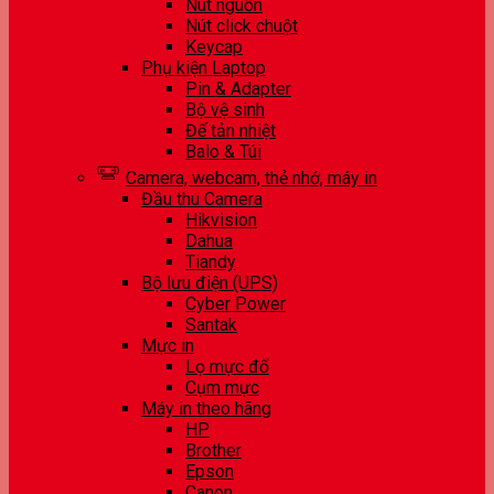
Nút nguồn
Nút click chuột
Keycap
Phụ kiện Laptop
Pin & Adapter
Bộ vệ sinh
Đế tản nhiệt
Balo & Túi
Camera, webcam, thẻ nhớ, máy in
Đầu thu Camera
Hikvision
Dahua
Tiandy
Bộ lưu điện (UPS)
Cyber Power
Santak
Mực in
Lọ mực đổ
Cụm mực
Máy in theo hãng
HP
Brother
Epson
Canon