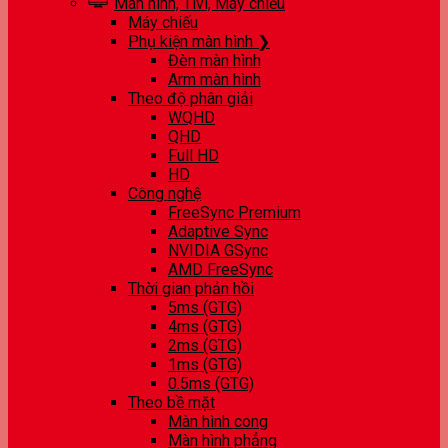
Màn hình, Tivi, Máy chiếu
Máy chiếu
Phụ kiện màn hình ❯
Đèn màn hình
Arm màn hình
Theo độ phân giải
WQHD
QHD
Full HD
HD
Công nghệ
FreeSync Premium
Adaptive Sync
NVIDIA GSync
AMD FreeSync
Thời gian phản hồi
5ms (GTG)
4ms (GTG)
2ms (GTG)
1ms (GTG)
0.5ms (GTG)
Theo bề mặt
Màn hình cong
Màn hình phẳng