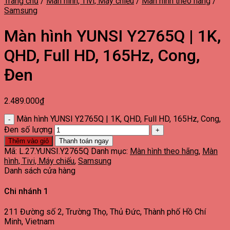
Trang chủ
/
Màn hình, Tivi, Máy chiếu
/
Màn hình theo hãng
/
Samsung
Màn hình YUNSI Y2765Q | 1K,
QHD, Full HD, 165Hz, Cong,
Đen
2.489.000
₫
Màn hình YUNSI Y2765Q | 1K, QHD, Full HD, 165Hz, Cong,
Đen số lượng
Thêm vào giỏ
Thanh toán ngay
Mã:
L.27.YUNSI.Y2765Q
Danh mục:
Màn hình theo hãng
,
Màn
hình, Tivi, Máy chiếu
,
Samsung
Danh sách cửa hàng
Chi nhánh 1
211 Đường số 2, Trường Thọ, Thủ Đức, Thành phố Hồ Chí
Minh, Vietnam