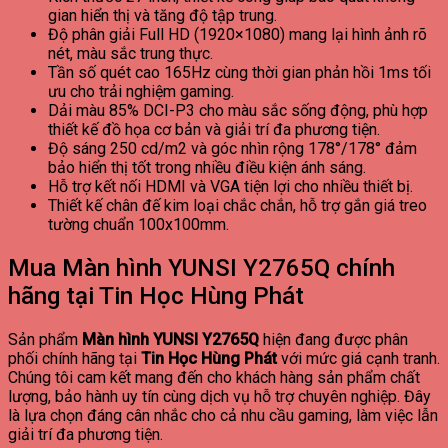
gian hiển thị và tăng độ tập trung.
Độ phân giải Full HD (1920×1080) mang lại hình ảnh rõ
nét, màu sắc trung thực.
Tần số quét cao 165Hz cùng thời gian phản hồi 1ms tối
ưu cho trải nghiệm gaming.
Dải màu 85% DCI-P3 cho màu sắc sống động, phù hợp
thiết kế đồ họa cơ bản và giải trí đa phương tiện.
Độ sáng 250 cd/m2 và góc nhìn rộng 178°/178° đảm
bảo hiển thị tốt trong nhiều điều kiện ánh sáng.
Hỗ trợ kết nối HDMI và VGA tiện lợi cho nhiều thiết bị.
Thiết kế chân đế kim loại chắc chắn, hỗ trợ gắn giá treo
tường chuẩn 100x100mm.
Mua Màn hình YUNSI Y2765Q chính
hãng tại Tin Học Hùng Phát
Sản phẩm
Màn hình YUNSI Y2765Q
hiện đang được phân
phối chính hãng tại
Tin Học Hùng Phát
với mức giá cạnh tranh.
Chúng tôi cam kết mang đến cho khách hàng sản phẩm chất
lượng, bảo hành uy tín cùng dịch vụ hỗ trợ chuyên nghiệp. Đây
là lựa chọn đáng cân nhắc cho cả nhu cầu gaming, làm việc lẫn
giải trí đa phương tiện.