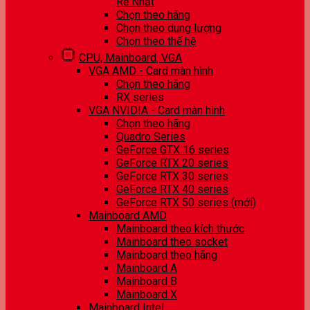
Rẻ Nhất
Chọn theo hãng
Chọn theo dung lượng
Chọn theo thế hệ
CPU, Mainboard, VGA
VGA AMD - Card màn hình
Chọn theo hãng
RX series
VGA NVIDIA - Card màn hình
Chọn theo hãng
Quadro Series
GeForce GTX 16 series
GeForce RTX 20 series
GeForce RTX 30 series
GeForce RTX 40 series
GeForce RTX 50 series (mới)
Mainboard AMD
Mainboard theo kích thước
Mainboard theo socket
Mainboard theo hãng
Mainboard A
Mainboard B
Mainboard X
Mainboard Intel