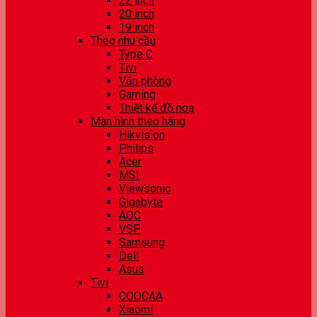
22 inch
20 inch
19 inch
Theo nhu cầu
Type C
Tivi
Văn phòng
Gaming
Thiết kế đồ hoạ
Màn hình theo hãng
Hikvision
Philips
Acer
MSI
Viewsonic
Gigabyte
AOC
VSP
Samsung
Dell
Asus
Tivi
COOCAA
Xiaomi