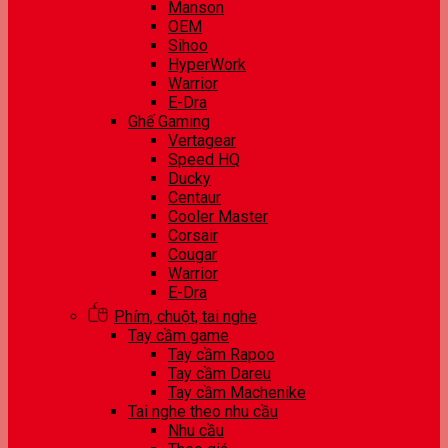
Manson
OEM
Sihoo
HyperWork
Warrior
E-Dra
Ghế Gaming
Vertagear
Speed HQ
Ducky
Centaur
Cooler Master
Corsair
Cougar
Warrior
E-Dra
Phím, chuột, tai nghe
Tay cầm game
Tay cầm Rapoo
Tay cầm Dareu
Tay cầm Machenike
Tai nghe theo nhu cầu
Nhu cầu