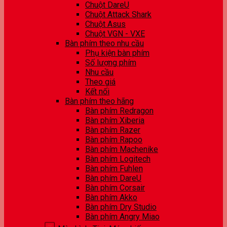
Chuột DareU
Chuột Attack Shark
Chuột Asus
Chuột VGN - VXE
Bàn phím theo nhu cầu
Phụ kiện bàn phím
Số lượng phím
Nhu cầu
Theo giá
Kết nối
Bàn phím theo hãng
Bàn phím Redragon
Bàn phím Xiberia
Bàn phím Razer
Bàn phím Rapoo
Bàn phím Machenike
Bàn phím Logitech
Bàn phím Fuhlen
Bàn phím DareU
Bàn phím Corsair
Bàn phím Akko
Bàn phím Dry Studio
Bàn phím Angry Miao