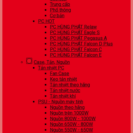
Trung cấp
Phổ thông
Cơ bản
PC HOT
PC HÙNG PHÁT Relaw
PC HÙNG PHÁT Eagle S
PC HÙNG PHÁT Pegasus A
PC HÙNG PHÁT Falcon D Plus
PC HÙNG PHÁT Falcon C
PC HÙNG PHÁT Falcon E
Case, Tản, Nguồn
Tản nhiệt PC
Fan Case
Keo tản nhiệt
Tản nhiệt theo hãng
Tản nhiệt nước
Tản nhiệt khí
PSU - Nguồn máy tính
Nguồn theo hãng
Nguồn trên 1000W
Nguồn 800W - 1000W
Nguồn 650W - 800W
Nguồn 550W - 650W