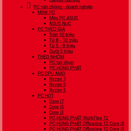
PC văn phòng - doanh nghiệp
MINI PC
Mini PC ASUS
ASUS NUC
PC THEO GIÁ
Trên 10 triệu
Từ 8 - 10 triệu
Từ 5 - 8 triệu
Dưới 5 triệu
THEO NHÓM
PC tuỳ chọn
PC HÙNG PHÁT
PC CPU AMD
Ryzen 7
Ryzen 5
Ryzen 3
PC HOT
Core i7
Core i5
Core i3
PC HÙNG PHÁT WorkFlex 12
PC HÙNG PHÁT Officeline 12 Core i5
PC HÙNG PHÁT Officeline 12 Core i3