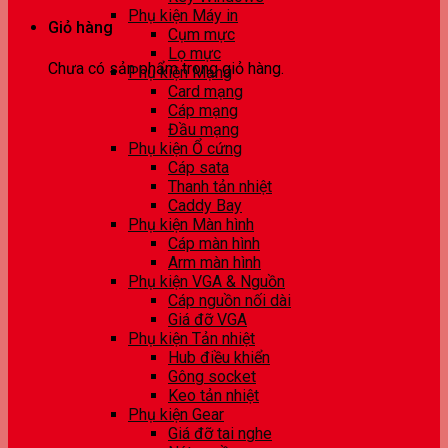
Phụ kiện Máy in
Giỏ hàng
Cụm mực
Lọ mực
Chưa có sản phẩm trong giỏ hàng.
Phụ kiện Mạng
Card mạng
Cáp mạng
Đầu mạng
Phụ kiện Ổ cứng
Cáp sata
Thanh tản nhiệt
Caddy Bay
Phụ kiện Màn hình
Cáp màn hình
Arm màn hình
Phụ kiện VGA & Nguồn
Cáp nguồn nối dài
Giá đỡ VGA
Phụ kiện Tản nhiệt
Hub điều khiển
Gông socket
Keo tản nhiệt
Phụ kiện Gear
Giá đỡ tai nghe