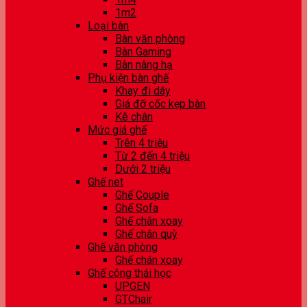
1m2
Loại bàn
Bàn văn phòng
Bàn Gaming
Bàn nâng hạ
Phụ kiện bàn ghế
Khay đi dây
Giá đỡ cốc kẹp bàn
Kê chân
Mức giá ghế
Trên 4 triệu
Từ 2 đến 4 triệu
Dưới 2 triệu
Ghế net
Ghế Couple
Ghế Sofa
Ghế chân xoay
Ghế chân quỳ
Ghế văn phòng
Ghế chân xoay
Ghế công thái học
UPGEN
GTChair