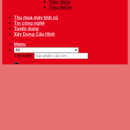
Theo dòng
Theo thế hệ
Thu mua máy tính cũ
Tin công nghệ
Tuyển dụng
Xây Dựng Cấu Hình
Menu
Tìm kiếm: