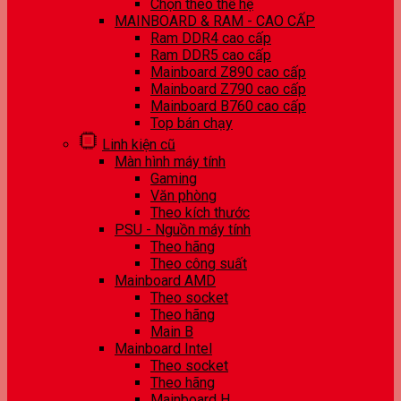
Chọn theo thế hệ
MAINBOARD & RAM - CAO CẤP
Ram DDR4 cao cấp
Ram DDR5 cao cấp
Mainboard Z890 cao cấp
Mainboard Z790 cao cấp
Mainboard B760 cao cấp
Top bán chạy
Linh kiện cũ
Màn hình máy tính
Gaming
Văn phòng
Theo kích thước
PSU - Nguồn máy tính
Theo hãng
Theo công suất
Mainboard AMD
Theo socket
Theo hãng
Main B
Mainboard Intel
Theo socket
Theo hãng
Mainboard H