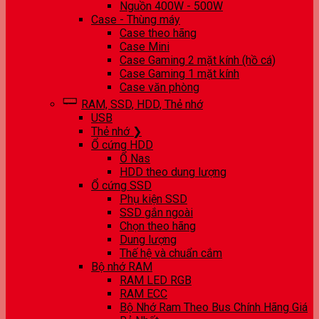
Nguồn 400W - 500W
Case - Thùng máy
Case theo hãng
Case Mini
Case Gaming 2 mặt kính (hồ cá)
Case Gaming 1 mặt kính
Case văn phòng
RAM, SSD, HDD, Thẻ nhớ
USB
Thẻ nhớ ❯
Ổ cứng HDD
Ổ Nas
HDD theo dung lượng
Ổ cứng SSD
Phụ kiện SSD
SSD gắn ngoài
Chọn theo hãng
Dung lượng
Thế hệ và chuẩn cắm
Bộ nhớ RAM
RAM LED RGB
RAM ECC
Bộ Nhớ Ram Theo Bus Chính Hãng Giá