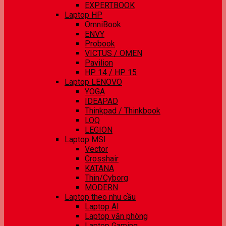
EXPERTBOOK
Laptop HP
OmniBook
ENVY
Probook
VICTUS / OMEN
Pavilion
HP 14 / HP 15
Laptop LENOVO
YOGA
IDEAPAD
Thinkpad / Thinkbook
LOQ
LEGION
Laptop MSI
Vector
Crosshair
KATANA
Thin/Cyborg
MODERN
Laptop theo nhu cầu
Laptop AI
Laptop văn phòng
Laptop Gaming