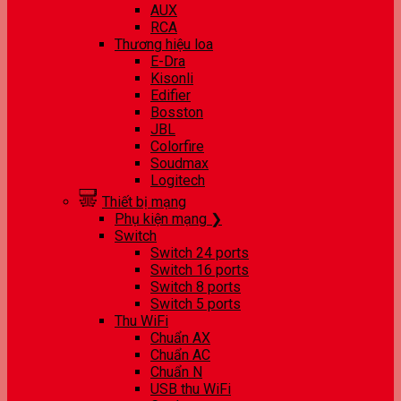
AUX
RCA
Thương hiệu loa
E-Dra
Kisonli
Edifier
Bosston
JBL
Colorfire
Soudmax
Logitech
Thiết bị mạng
Phụ kiện mạng ❯
Switch
Switch 24 ports
Switch 16 ports
Switch 8 ports
Switch 5 ports
Thu WiFi
Chuẩn AX
Chuẩn AC
Chuẩn N
USB thu WiFi