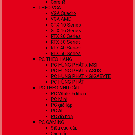
Core i3
THEO VGA
VGA Quadro
VGA AMD
GTX 10 Series
GTX 16 Series
RTX 20 Series
RTX 30 Series
RTX 40 Series
RTX 50 Series
PC THEO HÃNG
PC HÙNG PHÁT x MSI
PC HÙNG PHÁT x ASUS
PC HÙNG PHÁT x GIGABYTE
PC HÙNG PHÁT
PC THEO NHU CẦU
PC White Edition
PC Mini
PC giả lập
PC AI
PC đồ hoạ
PC GAMING
Siêu cao cấp
Cao cấp