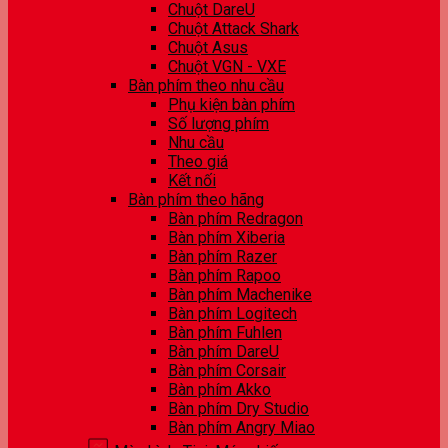
Chuột DareU
Chuột Attack Shark
Chuột Asus
Chuột VGN - VXE
Bàn phím theo nhu cầu
Phụ kiện bàn phím
Số lượng phím
Nhu cầu
Theo giá
Kết nối
Bàn phím theo hãng
Bàn phím Redragon
Bàn phím Xiberia
Bàn phím Razer
Bàn phím Rapoo
Bàn phím Machenike
Bàn phím Logitech
Bàn phím Fuhlen
Bàn phím DareU
Bàn phím Corsair
Bàn phím Akko
Bàn phím Dry Studio
Bàn phím Angry Miao