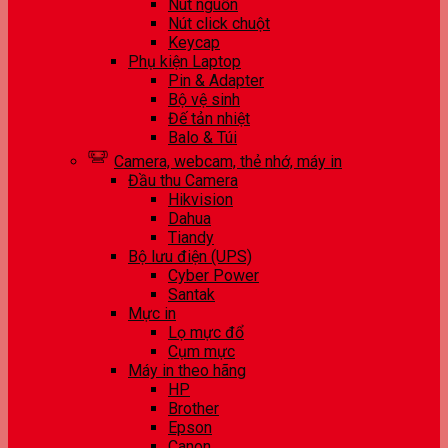
Nút nguồn
Nút click chuột
Keycap
Phụ kiện Laptop
Pin & Adapter
Bộ vệ sinh
Đế tản nhiệt
Balo & Túi
Camera, webcam, thẻ nhớ, máy in
Đầu thu Camera
Hikvision
Dahua
Tiandy
Bộ lưu điện (UPS)
Cyber Power
Santak
Mực in
Lọ mực đổ
Cụm mực
Máy in theo hãng
HP
Brother
Epson
Canon