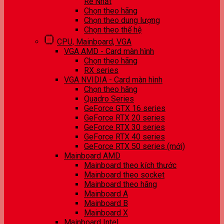
Rẻ Nhất
Chọn theo hãng
Chọn theo dung lượng
Chọn theo thế hệ
CPU, Mainboard, VGA
VGA AMD - Card màn hình
Chọn theo hãng
RX series
VGA NVIDIA - Card màn hình
Chọn theo hãng
Quadro Series
GeForce GTX 16 series
GeForce RTX 20 series
GeForce RTX 30 series
GeForce RTX 40 series
GeForce RTX 50 series (mới)
Mainboard AMD
Mainboard theo kích thước
Mainboard theo socket
Mainboard theo hãng
Mainboard A
Mainboard B
Mainboard X
Mainboard Intel