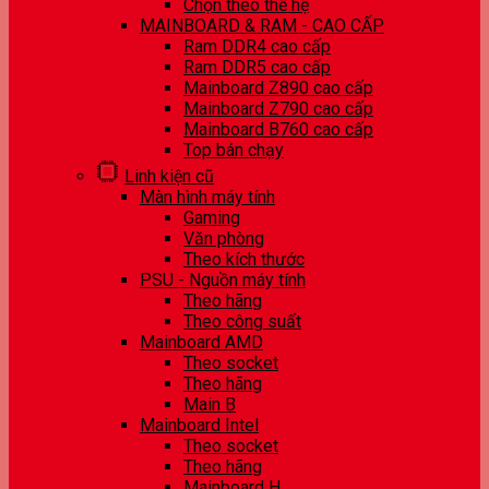
Chọn theo thế hệ
MAINBOARD & RAM - CAO CẤP
Ram DDR4 cao cấp
Ram DDR5 cao cấp
Mainboard Z890 cao cấp
Mainboard Z790 cao cấp
Mainboard B760 cao cấp
Top bán chạy
Linh kiện cũ
Màn hình máy tính
Gaming
Văn phòng
Theo kích thước
PSU - Nguồn máy tính
Theo hãng
Theo công suất
Mainboard AMD
Theo socket
Theo hãng
Main B
Mainboard Intel
Theo socket
Theo hãng
Mainboard H