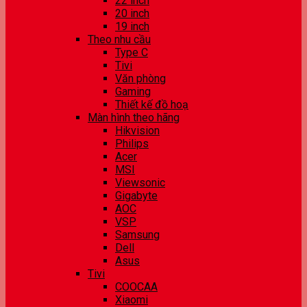
22 inch
20 inch
19 inch
Theo nhu cầu
Type C
Tivi
Văn phòng
Gaming
Thiết kế đồ hoạ
Màn hình theo hãng
Hikvision
Philips
Acer
MSI
Viewsonic
Gigabyte
AOC
VSP
Samsung
Dell
Asus
Tivi
COOCAA
Xiaomi