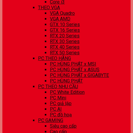
Core i3
THEO VGA
VGA Quadro
VGA AMD
GTX 10 Series
GTX 16 Series
RTX 20 Series
RTX 30 Series
RTX 40 Series
RTX 50 Series
PC THEO HÃNG
PC HÙNG PHÁT x MSI
PC HÙNG PHÁT x ASUS
PC HÙNG PHÁT x GIGABYTE
PC HÙNG PHÁT
PC THEO NHU CẦU
PC White Edition
PC Mini
PC giả lập
PC AI
PC đồ hoạ
PC GAMING
Siêu cao cấp
Cao cấp