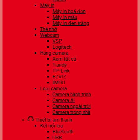
Máy in
Máy in hoá đơn
Máy in màu
Máy in đen trắng
Thẻ nhớ
Webcam
VSP
Logitech
Hãng camera
Xem tất cả
Tiandy
TP-Link
EZVIZ
IMOU
Loại camera
Camera hành trình
Camera AI
Camera ngoài trời
Camera trong nhà
Thiết bị âm thanh
Kết nối loa
Bluetooth
USB