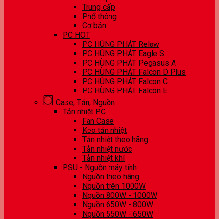
Trung cấp
Phổ thông
Cơ bản
PC HOT
PC HÙNG PHÁT Relaw
PC HÙNG PHÁT Eagle S
PC HÙNG PHÁT Pegasus A
PC HÙNG PHÁT Falcon D Plus
PC HÙNG PHÁT Falcon C
PC HÙNG PHÁT Falcon E
Case, Tản, Nguồn
Tản nhiệt PC
Fan Case
Keo tản nhiệt
Tản nhiệt theo hãng
Tản nhiệt nước
Tản nhiệt khí
PSU - Nguồn máy tính
Nguồn theo hãng
Nguồn trên 1000W
Nguồn 800W - 1000W
Nguồn 650W - 800W
Nguồn 550W - 650W