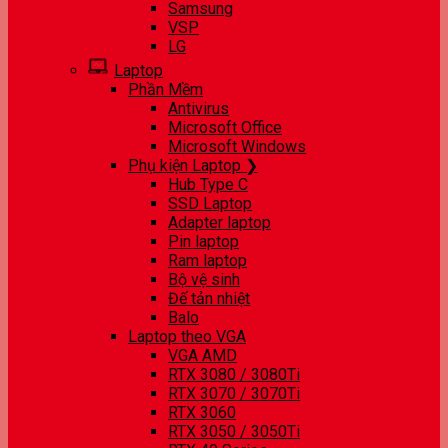
Samsung
VSP
LG
Laptop
Phần Mềm
Antivirus
Microsoft Office
Microsoft Windows
Phụ kiện Laptop ❯
Hub Type C
SSD Laptop
Adapter laptop
Pin laptop
Ram laptop
Bộ vệ sinh
Đế tản nhiệt
Balo
Laptop theo VGA
VGA AMD
RTX 3080 / 3080Ti
RTX 3070 / 3070Ti
RTX 3060
RTX 3050 / 3050Ti