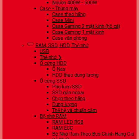
Nguồn 400W - 500W
Case - Thùng máy
Case theo hãng
Case Mini
Case Gaming 2 mặt kính (hồ cá)
Case Gaming 1 mặt kính
Case văn phòng
RAM, SSD, HDD, Thẻ nhớ
USB
Thẻ nhớ ❯
Ổ cứng HDD
Ổ Nas
HDD theo dung lượng
Ổ cứng SSD
Phụ kiện SSD
SSD gắn ngoài
Chọn theo hãng
Dung lượng
Thế hệ và chuẩn cắm
Bộ nhớ RAM
RAM LED RGB
RAM ECC
Bộ Nhớ Ram Theo Bus Chính Hãng Giá