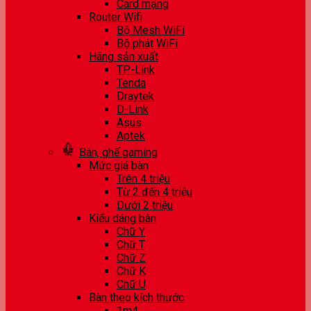
Card mạng
Router Wifi
Bộ Mesh WiFi
Bộ phát WiFi
Hãng sản xuất
TP-Link
Tenda
Draytek
D-Link
Asus
Aptek
Bàn, ghế gaming
Mức giá bàn
Trên 4 triệu
Từ 2 đến 4 triệu
Dưới 2 triệu
Kiểu dáng bàn
Chữ Y
Chữ T
Chữ Z
Chữ K
Chữ U
Bàn theo kích thước
1m4