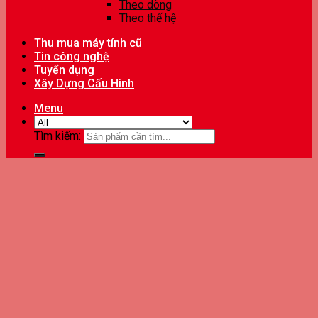
Theo dòng
Theo thế hệ
Thu mua máy tính cũ
Tin công nghệ
Tuyển dụng
Xây Dựng Cấu Hình
Menu
Tìm kiếm: