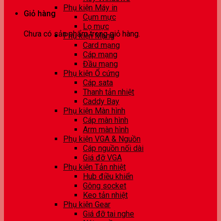
Phụ kiện Máy in
Giỏ hàng
Cụm mực
Lọ mực
Chưa có sản phẩm trong giỏ hàng.
Phụ kiện Mạng
Card mạng
Cáp mạng
Đầu mạng
Phụ kiện Ổ cứng
Cáp sata
Thanh tản nhiệt
Caddy Bay
Phụ kiện Màn hình
Cáp màn hình
Arm màn hình
Phụ kiện VGA & Nguồn
Cáp nguồn nối dài
Giá đỡ VGA
Phụ kiện Tản nhiệt
Hub điều khiển
Gông socket
Keo tản nhiệt
Phụ kiện Gear
Giá đỡ tai nghe