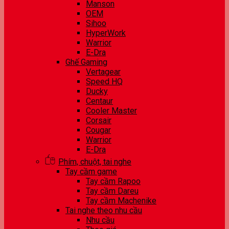
Manson
OEM
Sihoo
HyperWork
Warrior
E-Dra
Ghế Gaming
Vertagear
Speed HQ
Ducky
Centaur
Cooler Master
Corsair
Cougar
Warrior
E-Dra
Phím, chuột, tai nghe
Tay cầm game
Tay cầm Rapoo
Tay cầm Dareu
Tay cầm Machenike
Tai nghe theo nhu cầu
Nhu cầu