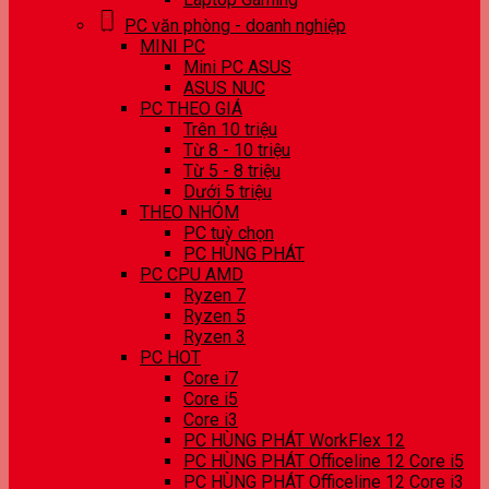
PC văn phòng - doanh nghiệp
MINI PC
Mini PC ASUS
ASUS NUC
PC THEO GIÁ
Trên 10 triệu
Từ 8 - 10 triệu
Từ 5 - 8 triệu
Dưới 5 triệu
THEO NHÓM
PC tuỳ chọn
PC HÙNG PHÁT
PC CPU AMD
Ryzen 7
Ryzen 5
Ryzen 3
PC HOT
Core i7
Core i5
Core i3
PC HÙNG PHÁT WorkFlex 12
PC HÙNG PHÁT Officeline 12 Core i5
PC HÙNG PHÁT Officeline 12 Core i3