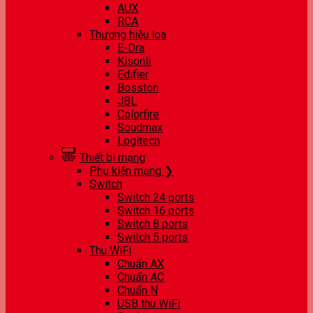
AUX
RCA
Thương hiệu loa
E-Dra
Kisonli
Edifier
Bosston
JBL
Colorfire
Soudmax
Logitech
Thiết bị mạng
Phụ kiện mạng ❯
Switch
Switch 24 ports
Switch 16 ports
Switch 8 ports
Switch 5 ports
Thu WiFi
Chuẩn AX
Chuẩn AC
Chuẩn N
USB thu WiFi