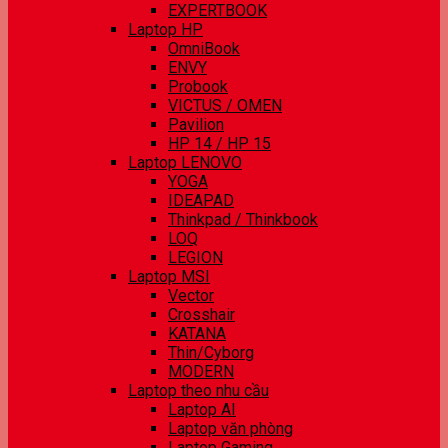
EXPERTBOOK
Laptop HP
OmniBook
ENVY
Probook
VICTUS / OMEN
Pavilion
HP 14 / HP 15
Laptop LENOVO
YOGA
IDEAPAD
Thinkpad / Thinkbook
LOQ
LEGION
Laptop MSI
Vector
Crosshair
KATANA
Thin/Cyborg
MODERN
Laptop theo nhu cầu
Laptop AI
Laptop văn phòng
Laptop Gaming