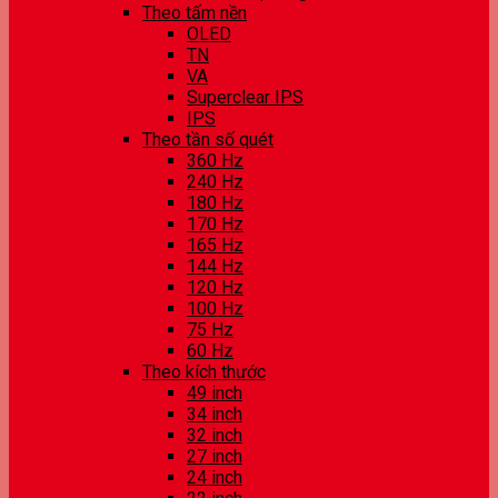
Theo tấm nền
OLED
TN
VA
Superclear IPS
IPS
Theo tần số quét
360 Hz
240 Hz
180 Hz
170 Hz
165 Hz
144 Hz
120 Hz
100 Hz
75 Hz
60 Hz
Theo kích thước
49 inch
34 inch
32 inch
27 inch
24 inch