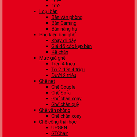
1m2
Loại bàn
Bàn văn phòng
Bàn Gaming
Bàn nâng hạ
Phụ kiện bàn ghế
Khay đi dây
Giá đỡ cốc kẹp bàn
Kê chân
Mức giá ghế
Trên 4 triệu
Từ 2 đến 4 triệu
Dưới 2 triệu
Ghế net
Ghế Couple
Ghế Sofa
Ghế chân xoay
Ghế chân quỳ
Ghế văn phòng
Ghế chân xoay
Ghế công thái học
UPGEN
GTChair