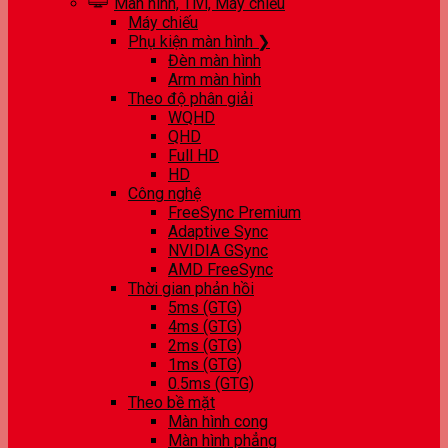
Màn hình, Tivi, Máy chiếu
Máy chiếu
Phụ kiện màn hình ❯
Đèn màn hình
Arm màn hình
Theo độ phân giải
WQHD
QHD
Full HD
HD
Công nghệ
FreeSync Premium
Adaptive Sync
NVIDIA GSync
AMD FreeSync
Thời gian phản hồi
5ms (GTG)
4ms (GTG)
2ms (GTG)
1ms (GTG)
0.5ms (GTG)
Theo bề mặt
Màn hình cong
Màn hình phẳng