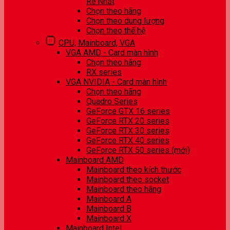
Rẻ Nhất
Chọn theo hãng
Chọn theo dung lượng
Chọn theo thế hệ
CPU, Mainboard, VGA
VGA AMD - Card màn hình
Chọn theo hãng
RX series
VGA NVIDIA - Card màn hình
Chọn theo hãng
Quadro Series
GeForce GTX 16 series
GeForce RTX 20 series
GeForce RTX 30 series
GeForce RTX 40 series
GeForce RTX 50 series (mới)
Mainboard AMD
Mainboard theo kích thước
Mainboard theo socket
Mainboard theo hãng
Mainboard A
Mainboard B
Mainboard X
Mainboard Intel