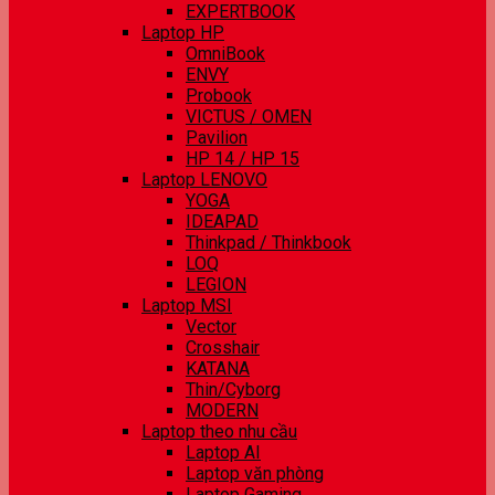
EXPERTBOOK
Laptop HP
OmniBook
ENVY
Probook
VICTUS / OMEN
Pavilion
HP 14 / HP 15
Laptop LENOVO
YOGA
IDEAPAD
Thinkpad / Thinkbook
LOQ
LEGION
Laptop MSI
Vector
Crosshair
KATANA
Thin/Cyborg
MODERN
Laptop theo nhu cầu
Laptop AI
Laptop văn phòng
Laptop Gaming