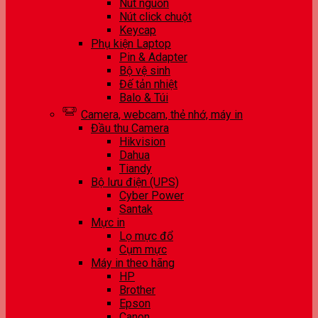
Nút nguồn
Nút click chuột
Keycap
Phụ kiện Laptop
Pin & Adapter
Bộ vệ sinh
Đế tản nhiệt
Balo & Túi
Camera, webcam, thẻ nhớ, máy in
Đầu thu Camera
Hikvision
Dahua
Tiandy
Bộ lưu điện (UPS)
Cyber Power
Santak
Mực in
Lọ mực đổ
Cụm mực
Máy in theo hãng
HP
Brother
Epson
Canon