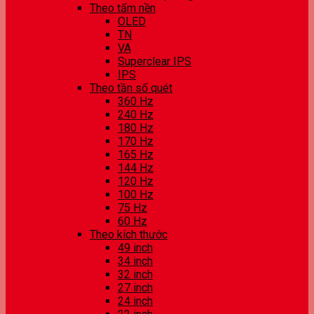
Theo tấm nền
OLED
TN
VA
Superclear IPS
IPS
Theo tần số quét
360 Hz
240 Hz
180 Hz
170 Hz
165 Hz
144 Hz
120 Hz
100 Hz
75 Hz
60 Hz
Theo kích thước
49 inch
34 inch
32 inch
27 inch
24 inch