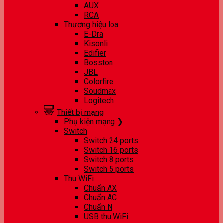
AUX
RCA
Thương hiệu loa
E-Dra
Kisonli
Edifier
Bosston
JBL
Colorfire
Soudmax
Logitech
Thiết bị mạng
Phụ kiện mạng ❯
Switch
Switch 24 ports
Switch 16 ports
Switch 8 ports
Switch 5 ports
Thu WiFi
Chuẩn AX
Chuẩn AC
Chuẩn N
USB thu WiFi