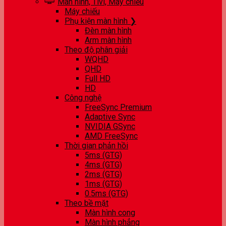
Màn hình, Tivi, Máy chiếu
Máy chiếu
Phụ kiện màn hình ❯
Đèn màn hình
Arm màn hình
Theo độ phân giải
WQHD
QHD
Full HD
HD
Công nghệ
FreeSync Premium
Adaptive Sync
NVIDIA GSync
AMD FreeSync
Thời gian phản hồi
5ms (GTG)
4ms (GTG)
2ms (GTG)
1ms (GTG)
0.5ms (GTG)
Theo bề mặt
Màn hình cong
Màn hình phẳng