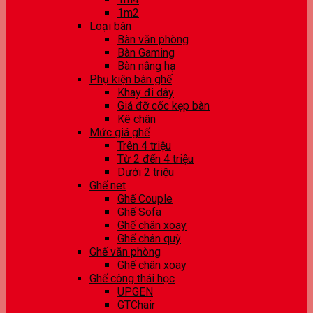
1m2
Loại bàn
Bàn văn phòng
Bàn Gaming
Bàn nâng hạ
Phụ kiện bàn ghế
Khay đi dây
Giá đỡ cốc kẹp bàn
Kê chân
Mức giá ghế
Trên 4 triệu
Từ 2 đến 4 triệu
Dưới 2 triệu
Ghế net
Ghế Couple
Ghế Sofa
Ghế chân xoay
Ghế chân quỳ
Ghế văn phòng
Ghế chân xoay
Ghế công thái học
UPGEN
GTChair