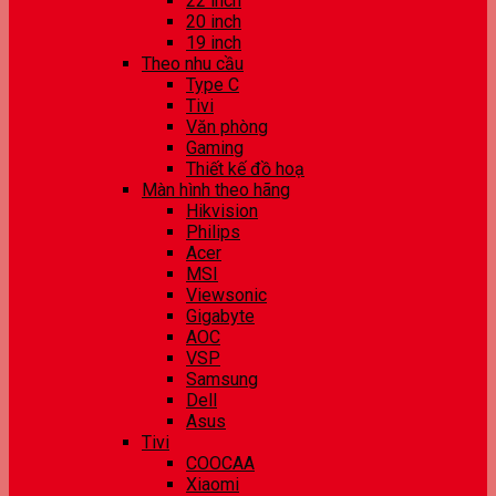
22 inch
20 inch
19 inch
Theo nhu cầu
Type C
Tivi
Văn phòng
Gaming
Thiết kế đồ hoạ
Màn hình theo hãng
Hikvision
Philips
Acer
MSI
Viewsonic
Gigabyte
AOC
VSP
Samsung
Dell
Asus
Tivi
COOCAA
Xiaomi