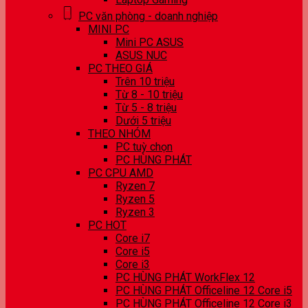
PC văn phòng - doanh nghiệp
MINI PC
Mini PC ASUS
ASUS NUC
PC THEO GIÁ
Trên 10 triệu
Từ 8 - 10 triệu
Từ 5 - 8 triệu
Dưới 5 triệu
THEO NHÓM
PC tuỳ chọn
PC HÙNG PHÁT
PC CPU AMD
Ryzen 7
Ryzen 5
Ryzen 3
PC HOT
Core i7
Core i5
Core i3
PC HÙNG PHÁT WorkFlex 12
PC HÙNG PHÁT Officeline 12 Core i5
PC HÙNG PHÁT Officeline 12 Core i3