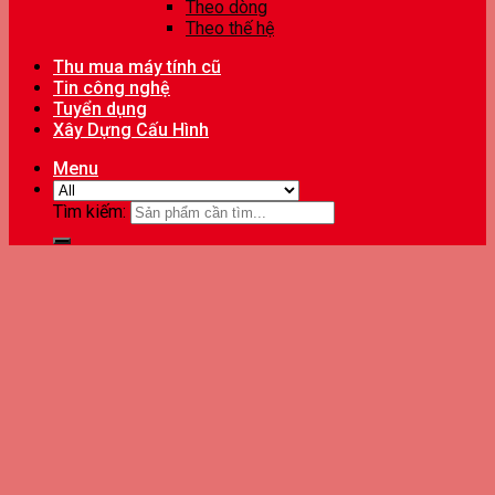
Theo dòng
Theo thế hệ
Thu mua máy tính cũ
Tin công nghệ
Tuyển dụng
Xây Dựng Cấu Hình
Menu
Tìm kiếm: