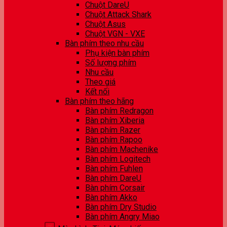
Chuột DareU
Chuột Attack Shark
Chuột Asus
Chuột VGN - VXE
Bàn phím theo nhu cầu
Phụ kiện bàn phím
Số lượng phím
Nhu cầu
Theo giá
Kết nối
Bàn phím theo hãng
Bàn phím Redragon
Bàn phím Xiberia
Bàn phím Razer
Bàn phím Rapoo
Bàn phím Machenike
Bàn phím Logitech
Bàn phím Fuhlen
Bàn phím DareU
Bàn phím Corsair
Bàn phím Akko
Bàn phím Dry Studio
Bàn phím Angry Miao