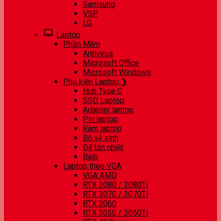
Samsung
VSP
LG
Laptop
Phần Mềm
Antivirus
Microsoft Office
Microsoft Windows
Phụ kiện Laptop ❯
Hub Type C
SSD Laptop
Adapter laptop
Pin laptop
Ram laptop
Bộ vệ sinh
Đế tản nhiệt
Balo
Laptop theo VGA
VGA AMD
RTX 3080 / 3080Ti
RTX 3070 / 3070Ti
RTX 3060
RTX 3050 / 3050Ti