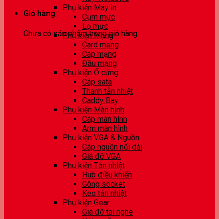
Phụ kiện Máy in
Giỏ hàng
Cụm mực
Lọ mực
Chưa có sản phẩm trong giỏ hàng.
Phụ kiện Mạng
Card mạng
Cáp mạng
Đầu mạng
Phụ kiện Ổ cứng
Cáp sata
Thanh tản nhiệt
Caddy Bay
Phụ kiện Màn hình
Cáp màn hình
Arm màn hình
Phụ kiện VGA & Nguồn
Cáp nguồn nối dài
Giá đỡ VGA
Phụ kiện Tản nhiệt
Hub điều khiển
Gông socket
Keo tản nhiệt
Phụ kiện Gear
Giá đỡ tai nghe