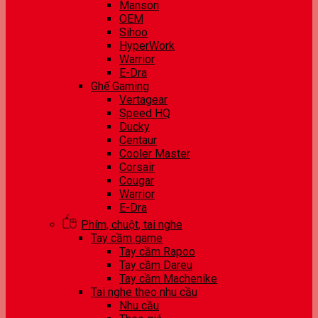
Manson
OEM
Sihoo
HyperWork
Warrior
E-Dra
Ghế Gaming
Vertagear
Speed HQ
Ducky
Centaur
Cooler Master
Corsair
Cougar
Warrior
E-Dra
Phím, chuột, tai nghe
Tay cầm game
Tay cầm Rapoo
Tay cầm Dareu
Tay cầm Machenike
Tai nghe theo nhu cầu
Nhu cầu