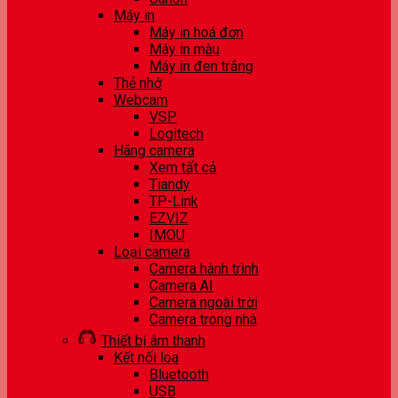
Máy in
Máy in hoá đơn
Máy in màu
Máy in đen trắng
Thẻ nhớ
Webcam
VSP
Logitech
Hãng camera
Xem tất cả
Tiandy
TP-Link
EZVIZ
IMOU
Loại camera
Camera hành trình
Camera AI
Camera ngoài trời
Camera trong nhà
Thiết bị âm thanh
Kết nối loa
Bluetooth
USB