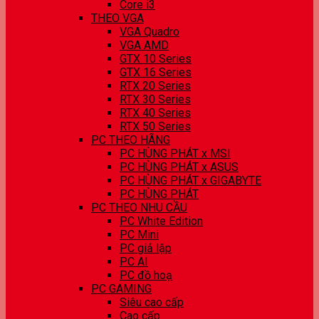
Core i3
THEO VGA
VGA Quadro
VGA AMD
GTX 10 Series
GTX 16 Series
RTX 20 Series
RTX 30 Series
RTX 40 Series
RTX 50 Series
PC THEO HÃNG
PC HÙNG PHÁT x MSI
PC HÙNG PHÁT x ASUS
PC HÙNG PHÁT x GIGABYTE
PC HÙNG PHÁT
PC THEO NHU CẦU
PC White Edition
PC Mini
PC giả lập
PC AI
PC đồ hoạ
PC GAMING
Siêu cao cấp
Cao cấp