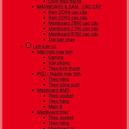
Chọn theo thế hệ
MAINBOARD & RAM - CAO CẤP
Ram DDR4 cao cấp
Ram DDR5 cao cấp
Mainboard Z890 cao cấp
Mainboard Z790 cao cấp
Mainboard B760 cao cấp
Top bán chạy
Linh kiện cũ
Màn hình máy tính
Gaming
Văn phòng
Theo kích thước
PSU - Nguồn máy tính
Theo hãng
Theo công suất
Mainboard AMD
Theo socket
Theo hãng
Main B
Mainboard Intel
Theo socket
Theo hãng
Mainboard H