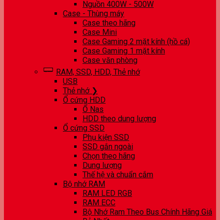
Nguồn 400W - 500W
Case - Thùng máy
Case theo hãng
Case Mini
Case Gaming 2 mặt kính (hồ cá)
Case Gaming 1 mặt kính
Case văn phòng
RAM, SSD, HDD, Thẻ nhớ
USB
Thẻ nhớ ❯
Ổ cứng HDD
Ổ Nas
HDD theo dung lượng
Ổ cứng SSD
Phụ kiện SSD
SSD gắn ngoài
Chọn theo hãng
Dung lượng
Thế hệ và chuẩn cắm
Bộ nhớ RAM
RAM LED RGB
RAM ECC
Bộ Nhớ Ram Theo Bus Chính Hãng Giá