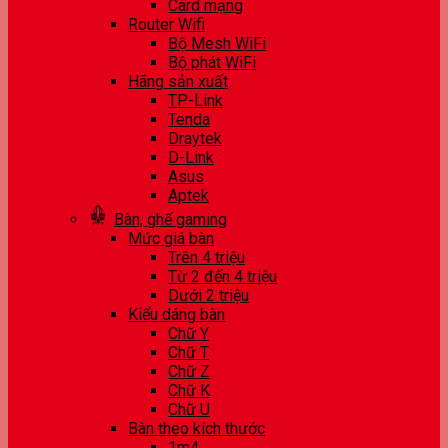
Card mạng
Router Wifi
Bộ Mesh WiFi
Bộ phát WiFi
Hãng sản xuất
TP-Link
Tenda
Draytek
D-Link
Asus
Aptek
Bàn, ghế gaming
Mức giá bàn
Trên 4 triệu
Từ 2 đến 4 triệu
Dưới 2 triệu
Kiểu dáng bàn
Chữ Y
Chữ T
Chữ Z
Chữ K
Chữ U
Bàn theo kích thước
1m4