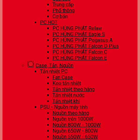
Trung cấp
Phổ thông
Cơ bản
PC HOT
PC HÙNG PHÁT Relaw
PC HÙNG PHÁT Eagle S
PC HÙNG PHÁT Pegasus A
PC HÙNG PHÁT Falcon D Plus
PC HÙNG PHÁT Falcon C
PC HÙNG PHÁT Falcon E
Case, Tản, Nguồn
Tản nhiệt PC
Fan Case
Keo tản nhiệt
Tản nhiệt theo hãng
Tản nhiệt nước
Tản nhiệt khí
PSU - Nguồn máy tính
Nguồn theo hãng
Nguồn trên 1000W
Nguồn 800W - 1000W
Nguồn 650W - 800W
Nguồn 550W - 650W