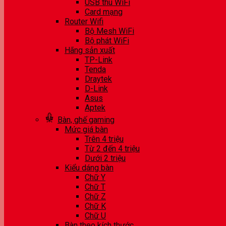
USB thu WiFi
Card mạng
Router Wifi
Bộ Mesh WiFi
Bộ phát WiFi
Hãng sản xuất
TP-Link
Tenda
Draytek
D-Link
Asus
Aptek
Bàn, ghế gaming
Mức giá bàn
Trên 4 triệu
Từ 2 đến 4 triệu
Dưới 2 triệu
Kiểu dáng bàn
Chữ Y
Chữ T
Chữ Z
Chữ K
Chữ U
Bàn theo kích thước