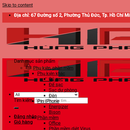
Skip to content
Địa chỉ: 67 Đường số 2, Phường Thủ Đức, Tp. Hồ Chí M
Danh mục sản phẩm
Phụ kiện, phần mềm
Phụ kiện khác
Củ sạc
Đế sạc
Sạc dự phòng
Đèn
Tìm kiếm:
Pin iPhone
Energizer
Bison
Đăng nhập
Phần mềm
Giỏ hàng
Office
Phần mềm diệt Virus