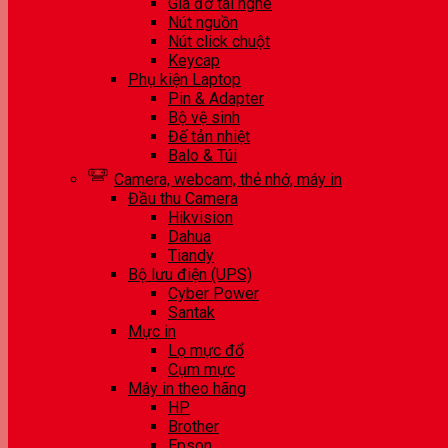
Giá đỡ tai nghe
Nút nguồn
Nút click chuột
Keycap
Phụ kiện Laptop
Pin & Adapter
Bộ vệ sinh
Đế tản nhiệt
Balo & Túi
Camera, webcam, thẻ nhớ, máy in
Đầu thu Camera
Hikvision
Dahua
Tiandy
Bộ lưu điện (UPS)
Cyber Power
Santak
Mực in
Lọ mực đổ
Cụm mực
Máy in theo hãng
HP
Brother
Epson