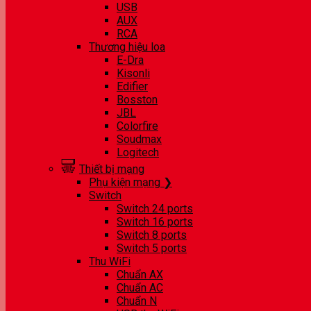
USB
AUX
RCA
Thương hiệu loa
E-Dra
Kisonli
Edifier
Bosston
JBL
Colorfire
Soudmax
Logitech
Thiết bị mạng
Phụ kiện mạng ❯
Switch
Switch 24 ports
Switch 16 ports
Switch 8 ports
Switch 5 ports
Thu WiFi
Chuẩn AX
Chuẩn AC
Chuẩn N