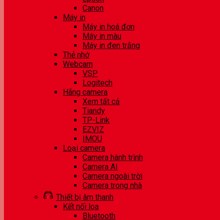
Canon
Máy in
Máy in hoá đơn
Máy in màu
Máy in đen trắng
Thẻ nhớ
Webcam
VSP
Logitech
Hãng camera
Xem tất cả
Tiandy
TP-Link
EZVIZ
IMOU
Loại camera
Camera hành trình
Camera AI
Camera ngoài trời
Camera trong nhà
Thiết bị âm thanh
Kết nối loa
Bluetooth