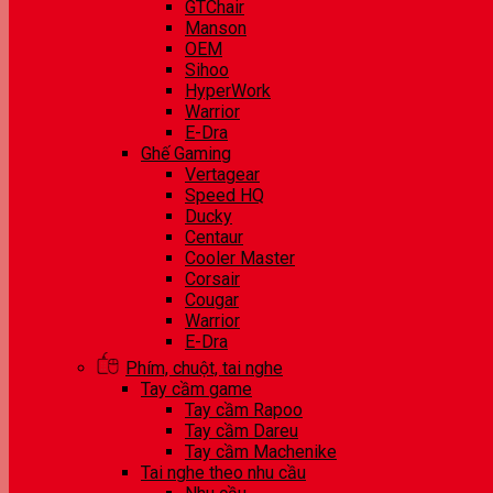
GTChair
Manson
OEM
Sihoo
HyperWork
Warrior
E-Dra
Ghế Gaming
Vertagear
Speed HQ
Ducky
Centaur
Cooler Master
Corsair
Cougar
Warrior
E-Dra
Phím, chuột, tai nghe
Tay cầm game
Tay cầm Rapoo
Tay cầm Dareu
Tay cầm Machenike
Tai nghe theo nhu cầu