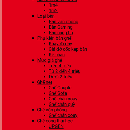
1m4
1m2
Loại bàn
Bàn văn phòng
Bàn Gaming
Bàn nâng hạ
Phụ kiện bàn ghế
Khay đi dây
Giá đỡ cốc kẹp bàn
Kê chân
Mức giá ghế
Trên 4 triệu
Từ 2 đến 4 triệu
Dưới 2 triệu
Ghế net
Ghế Couple
Ghế Sofa
Ghế chân xoay
Ghế chân quỳ
Ghế văn phòng
Ghế chân xoay
Ghế công thái học
UPGEN