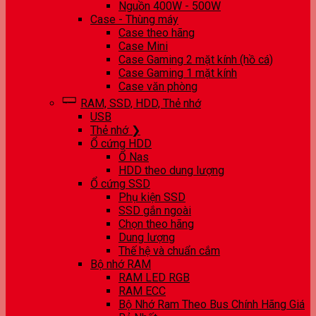
Nguồn 400W - 500W
Case - Thùng máy
Case theo hãng
Case Mini
Case Gaming 2 mặt kính (hồ cá)
Case Gaming 1 mặt kính
Case văn phòng
RAM, SSD, HDD, Thẻ nhớ
USB
Thẻ nhớ ❯
Ổ cứng HDD
Ổ Nas
HDD theo dung lượng
Ổ cứng SSD
Phụ kiện SSD
SSD gắn ngoài
Chọn theo hãng
Dung lượng
Thế hệ và chuẩn cắm
Bộ nhớ RAM
RAM LED RGB
RAM ECC
Bộ Nhớ Ram Theo Bus Chính Hãng Giá