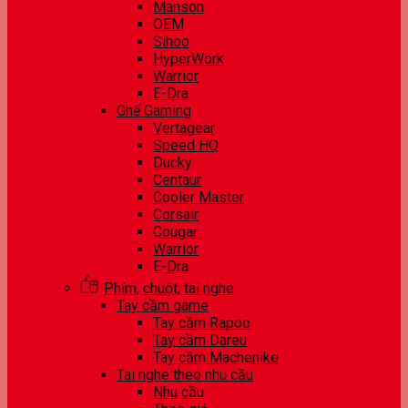
Manson
OEM
Sihoo
HyperWork
Warrior
E-Dra
Ghế Gaming
Vertagear
Speed HQ
Ducky
Centaur
Cooler Master
Corsair
Cougar
Warrior
E-Dra
Phím, chuột, tai nghe
Tay cầm game
Tay cầm Rapoo
Tay cầm Dareu
Tay cầm Machenike
Tai nghe theo nhu cầu
Nhu cầu