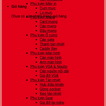
Phụ kiện Máy in
Giỏ hàng
Cụm mực
Lọ mực
Chưa có sản phẩm trong giỏ hàng.
Phụ kiện Mạng
Card mạng
Cáp mạng
Đầu mạng
Phụ kiện Ổ cứng
Cáp sata
Thanh tản nhiệt
Caddy Bay
Phụ kiện Màn hình
Cáp màn hình
Arm màn hình
Phụ kiện VGA & Nguồn
Cáp nguồn nối dài
Giá đỡ VGA
Phụ kiện Tản nhiệt
Hub điều khiển
Gông socket
Keo tản nhiệt
Phụ kiện Gear
Giá đỡ tai nghe