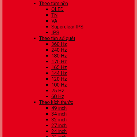
Theo tấm nền
OLED
TN
VA
Superclear IPS
IPS
Theo tần số quét
360 Hz
240 Hz
180 Hz
170 Hz
165 Hz
144 Hz
120 Hz
100 Hz
75 Hz
60 Hz
Theo kích thước
49 inch
34 inch
32 inch
27 inch
24 inch