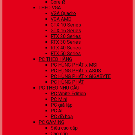
Core i3
THEO VGA
VGA Quadro
VGA AMD
GTX 10 Series
GTX 16 Series
RTX 20 Series
RTX 30 Series
RTX 40 Series
RTX 50 Series
PC THEO HÃNG
PC HÙNG PHÁT x MSI
PC HÙNG PHÁT x ASUS
PC HÙNG PHÁT x GIGABYTE
PC HÙNG PHÁT
PC THEO NHU CẦU
PC White Edition
PC Mini
PC giả lập
PC AI
PC đồ hoạ
PC GAMING
Siêu cao cấp
Cao cấp