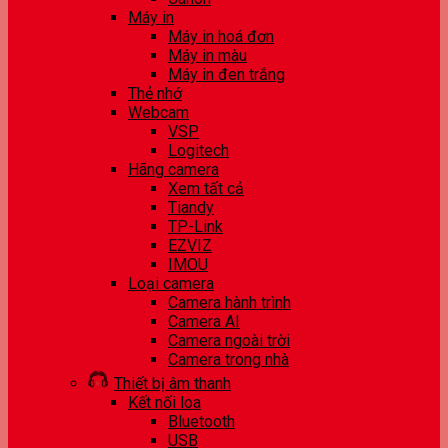
Máy in
Máy in hoá đơn
Máy in màu
Máy in đen trắng
Thẻ nhớ
Webcam
VSP
Logitech
Hãng camera
Xem tất cả
Tiandy
TP-Link
EZVIZ
IMOU
Loại camera
Camera hành trình
Camera AI
Camera ngoài trời
Camera trong nhà
Thiết bị âm thanh
Kết nối loa
Bluetooth
USB