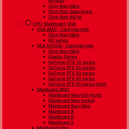
Rẻ Nhất
Chọn theo hãng
Chọn theo dung lượng
Chọn theo thế hệ
CPU, Mainboard, VGA
VGA AMD - Card màn hình
Chọn theo hãng
RX series
VGA NVIDIA - Card màn hình
Chọn theo hãng
Quadro Series
GeForce GTX 16 series
GeForce RTX 20 series
GeForce RTX 30 series
GeForce RTX 40 series
GeForce RTX 50 series (mới)
Mainboard AMD
Mainboard theo kích thước
Mainboard theo socket
Mainboard theo hãng
Mainboard A
Mainboard B
Mainboard X
Mainboard Intel