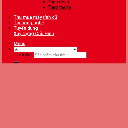
Theo dòng
Theo thế hệ
Thu mua máy tính cũ
Tin công nghệ
Tuyển dụng
Xây Dựng Cấu Hình
Menu
Tìm kiếm: