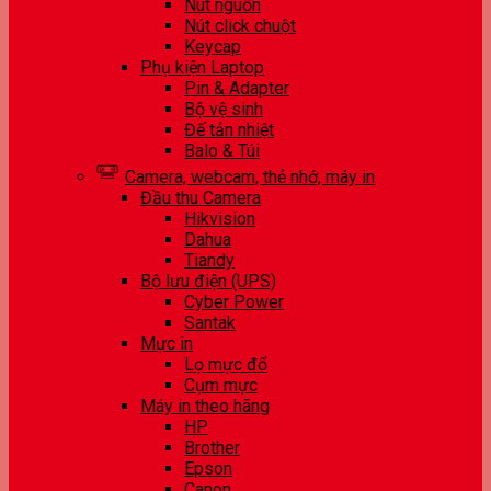
Nút nguồn
Nút click chuột
Keycap
Phụ kiện Laptop
Pin & Adapter
Bộ vệ sinh
Đế tản nhiệt
Balo & Túi
Camera, webcam, thẻ nhớ, máy in
Đầu thu Camera
Hikvision
Dahua
Tiandy
Bộ lưu điện (UPS)
Cyber Power
Santak
Mực in
Lọ mực đổ
Cụm mực
Máy in theo hãng
HP
Brother
Epson
Canon