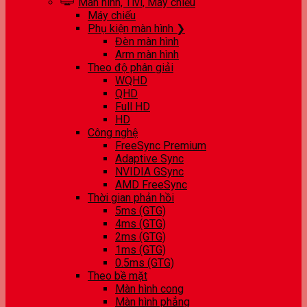
Màn hình, Tivi, Máy chiếu
Máy chiếu
Phụ kiện màn hình ❯
Đèn màn hình
Arm màn hình
Theo độ phân giải
WQHD
QHD
Full HD
HD
Công nghệ
FreeSync Premium
Adaptive Sync
NVIDIA GSync
AMD FreeSync
Thời gian phản hồi
5ms (GTG)
4ms (GTG)
2ms (GTG)
1ms (GTG)
0.5ms (GTG)
Theo bề mặt
Màn hình cong
Màn hình phẳng