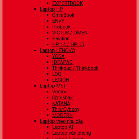
EXPERTBOOK
Laptop HP
OmniBook
ENVY
Probook
VICTUS / OMEN
Pavilion
HP 14 / HP 15
Laptop LENOVO
YOGA
IDEAPAD
Thinkpad / Thinkbook
LOQ
LEGION
Laptop MSI
Vector
Crosshair
KATANA
Thin/Cyborg
MODERN
Laptop theo nhu cầu
Laptop AI
Laptop văn phòng
Laptop Gaming