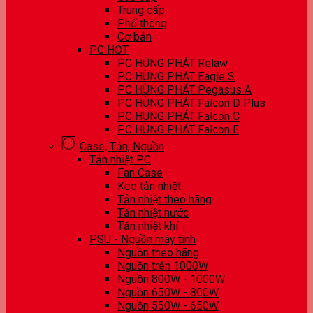
Trung cấp
Phổ thông
Cơ bản
PC HOT
PC HÙNG PHÁT Relaw
PC HÙNG PHÁT Eagle S
PC HÙNG PHÁT Pegasus A
PC HÙNG PHÁT Falcon D Plus
PC HÙNG PHÁT Falcon C
PC HÙNG PHÁT Falcon E
Case, Tản, Nguồn
Tản nhiệt PC
Fan Case
Keo tản nhiệt
Tản nhiệt theo hãng
Tản nhiệt nước
Tản nhiệt khí
PSU - Nguồn máy tính
Nguồn theo hãng
Nguồn trên 1000W
Nguồn 800W - 1000W
Nguồn 650W - 800W
Nguồn 550W - 650W