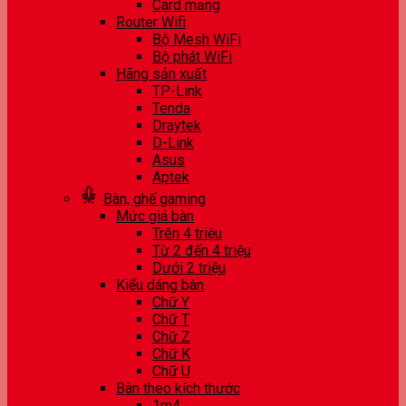
Card mạng
Router Wifi
Bộ Mesh WiFi
Bộ phát WiFi
Hãng sản xuất
TP-Link
Tenda
Draytek
D-Link
Asus
Aptek
Bàn, ghế gaming
Mức giá bàn
Trên 4 triệu
Từ 2 đến 4 triệu
Dưới 2 triệu
Kiểu dáng bàn
Chữ Y
Chữ T
Chữ Z
Chữ K
Chữ U
Bàn theo kích thước
1m4