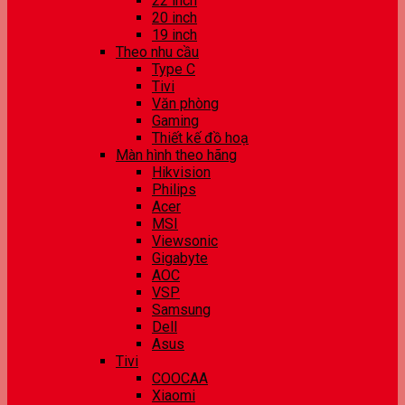
22 inch
20 inch
19 inch
Theo nhu cầu
Type C
Tivi
Văn phòng
Gaming
Thiết kế đồ hoạ
Màn hình theo hãng
Hikvision
Philips
Acer
MSI
Viewsonic
Gigabyte
AOC
VSP
Samsung
Dell
Asus
Tivi
COOCAA
Xiaomi