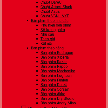
Chuột DareU
Chuột Attack Shark
Chuột Asus
Chuột VGN - VXE
Bàn phím theo nhu cầu
Phụ kiện bàn phím
Số lượng phím
Nhu cầu
Theo giá
Kết nối
Bàn phím theo hãng
Bàn phím Redragon
Bàn phím Xiberia
Bàn phím Razer
Bàn phím Rapoo
Bàn phím Machenike
Bàn phím Logitech
Bàn phím Fuhlen
Bàn phím DareU
Bàn phím Corsair
Bàn phím Akko
Bàn phím Dry Studio
Bàn phím Angry Miao