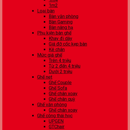
1m2
Loại bàn
Bàn văn phòng
Bàn Gaming
Bàn nâng hạ
Phụ kiện bàn ghế
Khay đi dây
Giá đỡ cốc kẹp bàn
Kê chân
Mức giá ghế
Trên 4 triệu
Từ 2 đến 4 triệu
Dưới 2 triệu
Ghế net
Ghế Couple
Ghế Sofa
Ghế chân xoay
Ghế chân quỳ
Ghế văn phòng
Ghế chân xoay
Ghế công thái học
UPGEN
GTChair