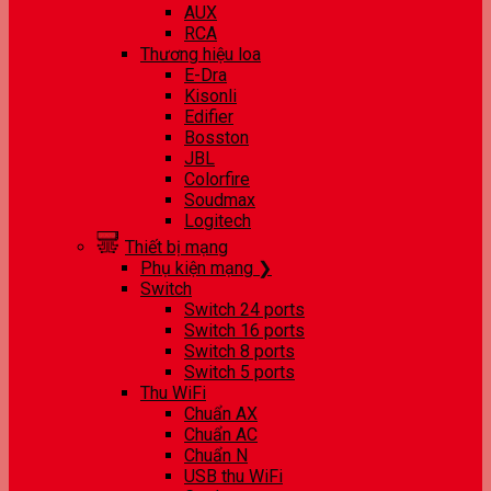
AUX
RCA
Thương hiệu loa
E-Dra
Kisonli
Edifier
Bosston
JBL
Colorfire
Soudmax
Logitech
Thiết bị mạng
Phụ kiện mạng ❯
Switch
Switch 24 ports
Switch 16 ports
Switch 8 ports
Switch 5 ports
Thu WiFi
Chuẩn AX
Chuẩn AC
Chuẩn N
USB thu WiFi