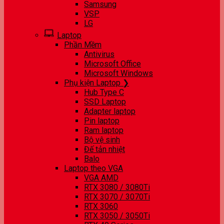
Samsung
VSP
LG
Laptop
Phần Mềm
Antivirus
Microsoft Office
Microsoft Windows
Phụ kiện Laptop ❯
Hub Type C
SSD Laptop
Adapter laptop
Pin laptop
Ram laptop
Bộ vệ sinh
Đế tản nhiệt
Balo
Laptop theo VGA
VGA AMD
RTX 3080 / 3080Ti
RTX 3070 / 3070Ti
RTX 3060
RTX 3050 / 3050Ti