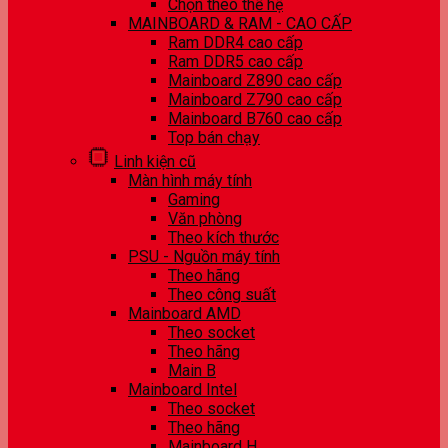
Chọn theo thế hệ
MAINBOARD & RAM - CAO CẤP
Ram DDR4 cao cấp
Ram DDR5 cao cấp
Mainboard Z890 cao cấp
Mainboard Z790 cao cấp
Mainboard B760 cao cấp
Top bán chạy
Linh kiện cũ
Màn hình máy tính
Gaming
Văn phòng
Theo kích thước
PSU - Nguồn máy tính
Theo hãng
Theo công suất
Mainboard AMD
Theo socket
Theo hãng
Main B
Mainboard Intel
Theo socket
Theo hãng
Mainboard H