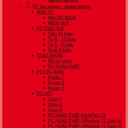
PC văn phòng - doanh nghiệp
MINI PC
Mini PC ASUS
ASUS NUC
PC THEO GIÁ
Trên 10 triệu
Từ 8 - 10 triệu
Từ 5 - 8 triệu
Dưới 5 triệu
THEO NHÓM
PC tuỳ chọn
PC HÙNG PHÁT
PC CPU AMD
Ryzen 7
Ryzen 5
Ryzen 3
PC HOT
Core i7
Core i5
Core i3
PC HÙNG PHÁT WorkFlex 12
PC HÙNG PHÁT Officeline 12 Core i5
PC HÙNG PHÁT Officeline 12 Core i3