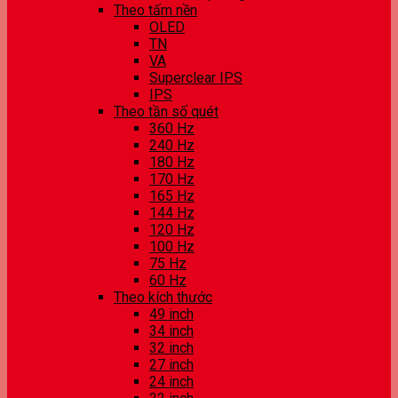
Theo tấm nền
OLED
TN
VA
Superclear IPS
IPS
Theo tần số quét
360 Hz
240 Hz
180 Hz
170 Hz
165 Hz
144 Hz
120 Hz
100 Hz
75 Hz
60 Hz
Theo kích thước
49 inch
34 inch
32 inch
27 inch
24 inch