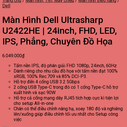
Trang chủ
/
Màn hình, Tivi, Máy chiếu
/
Màn hình theo hãng
/
Dell
Màn Hình Dell Ultrasharp
U2422HE | 24inch, FHD, LED,
IPS, Phẳng, Chuyên Đồ Họa
6.049.000
₫
Tấm nền IPS, độ phân giải FHD 1080p, 24inch, 60Hz
Dành riêng cho nhu cầu đồ họa với tấm nền đạt 100%
sRGB, 100% Rec.709 và 85% DCI-P3.
Hỗ trợ đến 4 cổng USB 3.2 5Gbps
2 cổng USB Type-C trong đó có 1 cổng Type-C hỗ trợ
xuất hình và sạc 90W
Hỗ trợ cả cổng mạng dây RJ45 tích hợp cực kì tiện lợi
cho setup All-in-one
Chân có thể điều chỉnh nâng hạ, xoay 180 độ và nghiêng
lên/xuống giúp điều chỉnh tối ưu nhất cho Setup công
việc