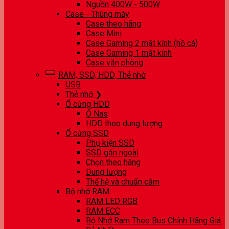
Nguồn 400W - 500W
Case - Thùng máy
Case theo hãng
Case Mini
Case Gaming 2 mặt kính (hồ cá)
Case Gaming 1 mặt kính
Case văn phòng
RAM, SSD, HDD, Thẻ nhớ
USB
Thẻ nhớ ❯
Ổ cứng HDD
Ổ Nas
HDD theo dung lượng
Ổ cứng SSD
Phụ kiện SSD
SSD gắn ngoài
Chọn theo hãng
Dung lượng
Thế hệ và chuẩn cắm
Bộ nhớ RAM
RAM LED RGB
RAM ECC
Bộ Nhớ Ram Theo Bus Chính Hãng Giá