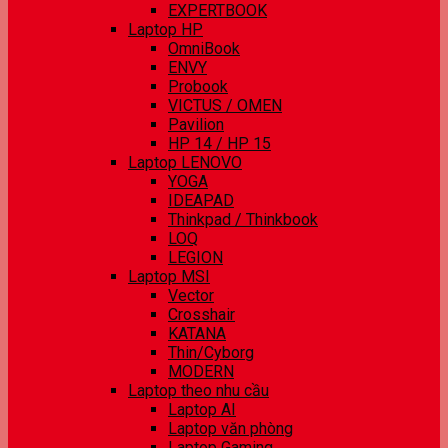
EXPERTBOOK
Laptop HP
OmniBook
ENVY
Probook
VICTUS / OMEN
Pavilion
HP 14 / HP 15
Laptop LENOVO
YOGA
IDEAPAD
Thinkpad / Thinkbook
LOQ
LEGION
Laptop MSI
Vector
Crosshair
KATANA
Thin/Cyborg
MODERN
Laptop theo nhu cầu
Laptop AI
Laptop văn phòng
Laptop Gaming