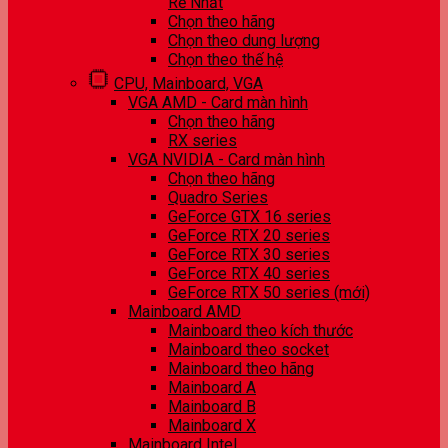
Rẻ Nhất
Chọn theo hãng
Chọn theo dung lượng
Chọn theo thế hệ
CPU, Mainboard, VGA
VGA AMD - Card màn hình
Chọn theo hãng
RX series
VGA NVIDIA - Card màn hình
Chọn theo hãng
Quadro Series
GeForce GTX 16 series
GeForce RTX 20 series
GeForce RTX 30 series
GeForce RTX 40 series
GeForce RTX 50 series (mới)
Mainboard AMD
Mainboard theo kích thước
Mainboard theo socket
Mainboard theo hãng
Mainboard A
Mainboard B
Mainboard X
Mainboard Intel