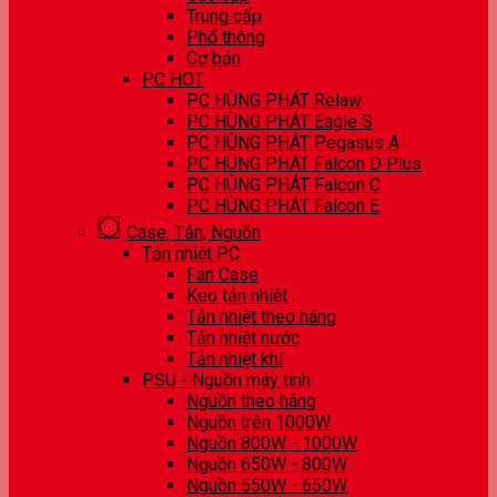
Trung cấp
Phổ thông
Cơ bản
PC HOT
PC HÙNG PHÁT Relaw
PC HÙNG PHÁT Eagle S
PC HÙNG PHÁT Pegasus A
PC HÙNG PHÁT Falcon D Plus
PC HÙNG PHÁT Falcon C
PC HÙNG PHÁT Falcon E
Case, Tản, Nguồn
Tản nhiệt PC
Fan Case
Keo tản nhiệt
Tản nhiệt theo hãng
Tản nhiệt nước
Tản nhiệt khí
PSU - Nguồn máy tính
Nguồn theo hãng
Nguồn trên 1000W
Nguồn 800W - 1000W
Nguồn 650W - 800W
Nguồn 550W - 650W