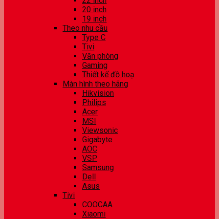
22 inch
20 inch
19 inch
Theo nhu cầu
Type C
Tivi
Văn phòng
Gaming
Thiết kế đồ hoạ
Màn hình theo hãng
Hikvision
Philips
Acer
MSI
Viewsonic
Gigabyte
AOC
VSP
Samsung
Dell
Asus
Tivi
COOCAA
Xiaomi