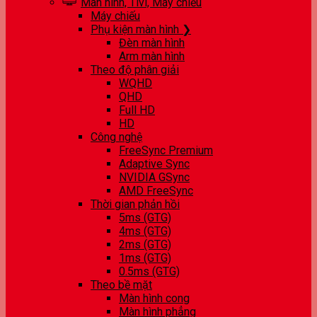
Màn hình, Tivi, Máy chiếu
Máy chiếu
Phụ kiện màn hình ❯
Đèn màn hình
Arm màn hình
Theo độ phân giải
WQHD
QHD
Full HD
HD
Công nghệ
FreeSync Premium
Adaptive Sync
NVIDIA GSync
AMD FreeSync
Thời gian phản hồi
5ms (GTG)
4ms (GTG)
2ms (GTG)
1ms (GTG)
0.5ms (GTG)
Theo bề mặt
Màn hình cong
Màn hình phẳng