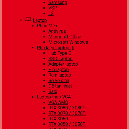
Samsung
VSP
LG
Laptop
Phần Mềm
Antivirus
Microsoft Office
Microsoft Windows
Phụ kiện Laptop ❯
Hub Type C
SSD Laptop
Adapter laptop
Pin laptop
Ram laptop
Bộ vệ sinh
Đế tản nhiệt
Balo
Laptop theo VGA
VGA AMD
RTX 3080 / 3080Ti
RTX 3070 / 3070Ti
RTX 3060
RTX 3050 / 3050Ti