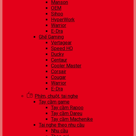
Manson
OEM
Sihoo
HyperWork
Warrior
E-Dra
Ghế Gaming
Vertagear
Speed HQ
Ducky
Centaur
Cooler Master
Corsair
Cougar
Warrior
E-Dra
Phím, chuột, tai nghe
Tay cầm game
Tay cầm Rapoo
Tay cầm Dareu
Tay cầm Machenike
Tai nghe theo nhu cầu
Nhu cầu