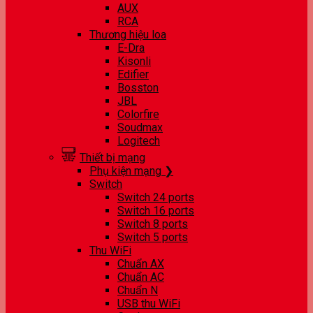
AUX
RCA
Thương hiệu loa
E-Dra
Kisonli
Edifier
Bosston
JBL
Colorfire
Soudmax
Logitech
Thiết bị mạng
Phụ kiện mạng ❯
Switch
Switch 24 ports
Switch 16 ports
Switch 8 ports
Switch 5 ports
Thu WiFi
Chuẩn AX
Chuẩn AC
Chuẩn N
USB thu WiFi