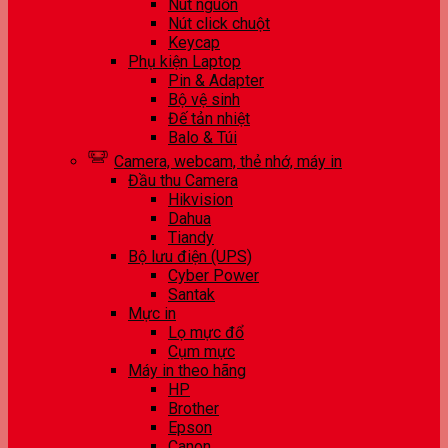
Nút nguồn
Nút click chuột
Keycap
Phụ kiện Laptop
Pin & Adapter
Bộ vệ sinh
Đế tản nhiệt
Balo & Túi
Camera, webcam, thẻ nhớ, máy in
Đầu thu Camera
Hikvision
Dahua
Tiandy
Bộ lưu điện (UPS)
Cyber Power
Santak
Mực in
Lọ mực đổ
Cụm mực
Máy in theo hãng
HP
Brother
Epson
Canon