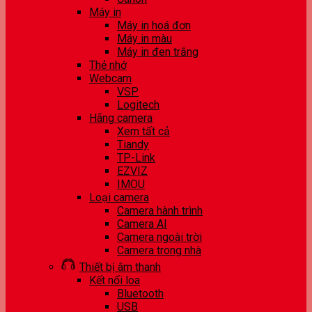
Máy in
Máy in hoá đơn
Máy in màu
Máy in đen trắng
Thẻ nhớ
Webcam
VSP
Logitech
Hãng camera
Xem tất cả
Tiandy
TP-Link
EZVIZ
IMOU
Loại camera
Camera hành trình
Camera AI
Camera ngoài trời
Camera trong nhà
Thiết bị âm thanh
Kết nối loa
Bluetooth
USB