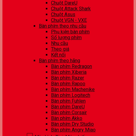
Chuột DareU
Chuột Attack Shark
Chuột Asus
Chuột VGN - VXE
Bàn phím theo nhu cầu
Phụ kiện bàn phím
Số lượng phím
Nhu cầu
Theo giá
Kết nối
Bàn phím theo hãng
Bàn phím Redragon
Bàn phím Xiberia
Bàn phím Razer
Bàn phím Rapoo
Bàn phím Machenike
Bàn phím Logitech
Bàn phím Fuhlen
Bàn phím DareU
Bàn phím Corsair
Bàn phím Akko
Bàn phím Dry Studio
Bàn phím Angry Miao