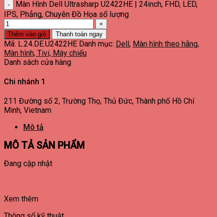
Màn Hình Dell Ultrasharp U2422HE | 24inch, FHD, LED,
IPS, Phẳng, Chuyên Đồ Họa số lượng
Thêm vào giỏ
Thanh toán ngay
Mã:
L.24.DE.U2422HE
Danh mục:
Dell
,
Màn hình theo hãng
,
Màn hình, Tivi, Máy chiếu
Danh sách cửa hàng
Chi nhánh 1
211 Đường số 2, Trường Thọ, Thủ Đức, Thành phố Hồ Chí
Minh, Vietnam
Mô tả
MÔ TẢ SẢN PHẨM
Đang cập nhật
Xem thêm
Thông số kỹ thuật