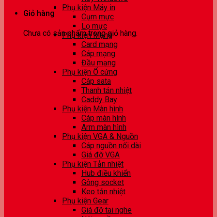
Phụ kiện Máy in
Giỏ hàng
Cụm mực
Lọ mực
Chưa có sản phẩm trong giỏ hàng.
Phụ kiện Mạng
Card mạng
Cáp mạng
Đầu mạng
Phụ kiện Ổ cứng
Cáp sata
Thanh tản nhiệt
Caddy Bay
Phụ kiện Màn hình
Cáp màn hình
Arm màn hình
Phụ kiện VGA & Nguồn
Cáp nguồn nối dài
Giá đỡ VGA
Phụ kiện Tản nhiệt
Hub điều khiển
Gông socket
Keo tản nhiệt
Phụ kiện Gear
Giá đỡ tai nghe