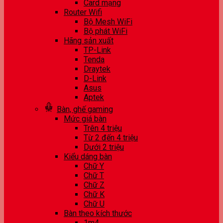
Card mạng
Router Wifi
Bộ Mesh WiFi
Bộ phát WiFi
Hãng sản xuất
TP-Link
Tenda
Draytek
D-Link
Asus
Aptek
Bàn, ghế gaming
Mức giá bàn
Trên 4 triệu
Từ 2 đến 4 triệu
Dưới 2 triệu
Kiểu dáng bàn
Chữ Y
Chữ T
Chữ Z
Chữ K
Chữ U
Bàn theo kích thước
1m4