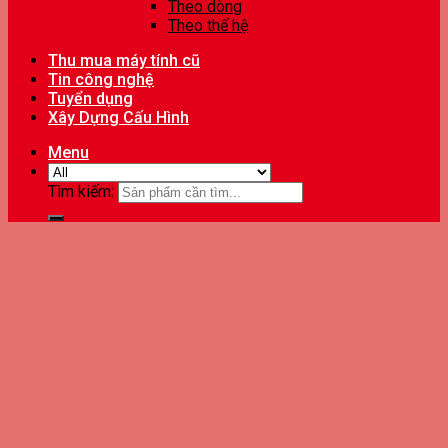
Theo dòng
Theo thế hệ
Thu mua máy tính cũ
Tin công nghệ
Tuyển dụng
Xây Dựng Cấu Hình
Menu
Tìm kiếm: