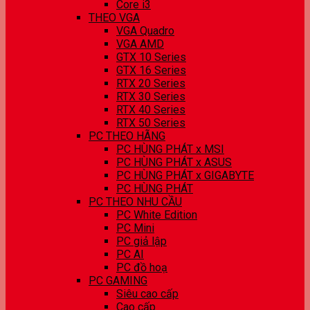
Core i3
THEO VGA
VGA Quadro
VGA AMD
GTX 10 Series
GTX 16 Series
RTX 20 Series
RTX 30 Series
RTX 40 Series
RTX 50 Series
PC THEO HÃNG
PC HÙNG PHÁT x MSI
PC HÙNG PHÁT x ASUS
PC HÙNG PHÁT x GIGABYTE
PC HÙNG PHÁT
PC THEO NHU CẦU
PC White Edition
PC Mini
PC giả lập
PC AI
PC đồ hoạ
PC GAMING
Siêu cao cấp
Cao cấp