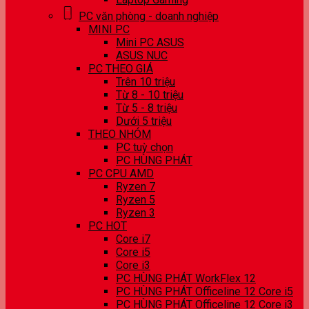
PC văn phòng - doanh nghiệp
MINI PC
Mini PC ASUS
ASUS NUC
PC THEO GIÁ
Trên 10 triệu
Từ 8 - 10 triệu
Từ 5 - 8 triệu
Dưới 5 triệu
THEO NHÓM
PC tuỳ chọn
PC HÙNG PHÁT
PC CPU AMD
Ryzen 7
Ryzen 5
Ryzen 3
PC HOT
Core i7
Core i5
Core i3
PC HÙNG PHÁT WorkFlex 12
PC HÙNG PHÁT Officeline 12 Core i5
PC HÙNG PHÁT Officeline 12 Core i3