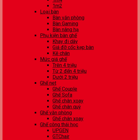
1m2
Loại bàn
Bàn văn phòng
Bàn Gaming
Bàn nâng hạ
Phụ kiện bàn ghế
Khay đi dây
Giá đỡ cốc kẹp bàn
Kê chân
Mức giá ghế
Trên 4 triệu
Từ 2 đến 4 triệu
Dưới 2 triệu
Ghế net
Ghế Couple
Ghế Sofa
Ghế chân xoay
Ghế chân quỳ
Ghế văn phòng
Ghế chân xoay
Ghế công thái học
UPGEN
GTChair