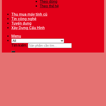
Theo dòng
Theo thế hệ
Thu mua máy tính cũ
Tin công nghệ
Tuyển dụng
Xây Dựng Cấu Hình
Menu
Tìm kiếm: