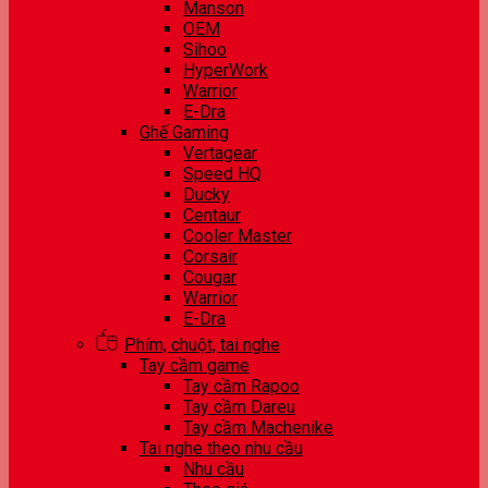
Manson
OEM
Sihoo
HyperWork
Warrior
E-Dra
Ghế Gaming
Vertagear
Speed HQ
Ducky
Centaur
Cooler Master
Corsair
Cougar
Warrior
E-Dra
Phím, chuột, tai nghe
Tay cầm game
Tay cầm Rapoo
Tay cầm Dareu
Tay cầm Machenike
Tai nghe theo nhu cầu
Nhu cầu