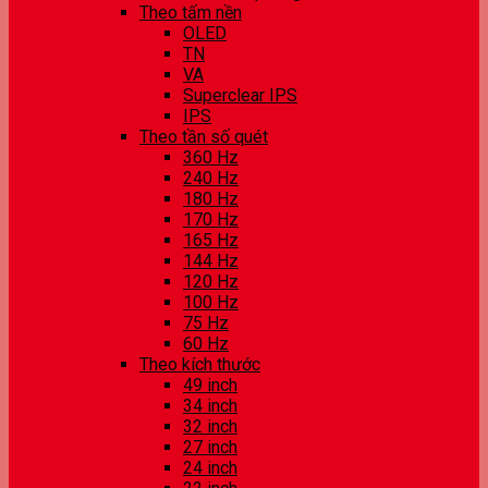
Theo tấm nền
OLED
TN
VA
Superclear IPS
IPS
Theo tần số quét
360 Hz
240 Hz
180 Hz
170 Hz
165 Hz
144 Hz
120 Hz
100 Hz
75 Hz
60 Hz
Theo kích thước
49 inch
34 inch
32 inch
27 inch
24 inch