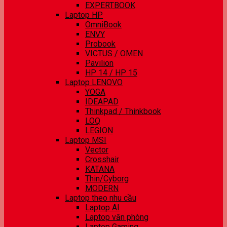
EXPERTBOOK
Laptop HP
OmniBook
ENVY
Probook
VICTUS / OMEN
Pavilion
HP 14 / HP 15
Laptop LENOVO
YOGA
IDEAPAD
Thinkpad / Thinkbook
LOQ
LEGION
Laptop MSI
Vector
Crosshair
KATANA
Thin/Cyborg
MODERN
Laptop theo nhu cầu
Laptop AI
Laptop văn phòng
Laptop Gaming