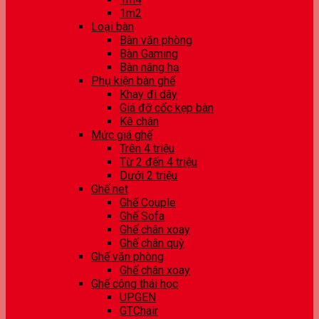
1m2
Loại bàn
Bàn văn phòng
Bàn Gaming
Bàn nâng hạ
Phụ kiện bàn ghế
Khay đi dây
Giá đỡ cốc kẹp bàn
Kê chân
Mức giá ghế
Trên 4 triệu
Từ 2 đến 4 triệu
Dưới 2 triệu
Ghế net
Ghế Couple
Ghế Sofa
Ghế chân xoay
Ghế chân quỳ
Ghế văn phòng
Ghế chân xoay
Ghế công thái học
UPGEN
GTChair