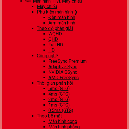
Màn hình, Tivi, Máy chiếu
Máy chiếu
Phụ kiện màn hình ❯
Đèn màn hình
Arm màn hình
Theo độ phân giải
WQHD
QHD
Full HD
HD
Công nghệ
FreeSync Premium
Adaptive Sync
NVIDIA GSync
AMD FreeSync
Thời gian phản hồi
5ms (GTG)
4ms (GTG)
2ms (GTG)
1ms (GTG)
0.5ms (GTG)
Theo bề mặt
Màn hình cong
Màn hình phẳng