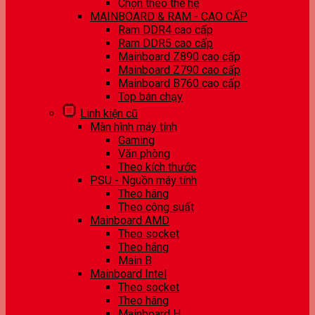
Chọn theo thế hệ
MAINBOARD & RAM - CAO CẤP
Ram DDR4 cao cấp
Ram DDR5 cao cấp
Mainboard Z890 cao cấp
Mainboard Z790 cao cấp
Mainboard B760 cao cấp
Top bán chạy
Linh kiện cũ
Màn hình máy tính
Gaming
Văn phòng
Theo kích thước
PSU - Nguồn máy tính
Theo hãng
Theo công suất
Mainboard AMD
Theo socket
Theo hãng
Main B
Mainboard Intel
Theo socket
Theo hãng
Mainboard H