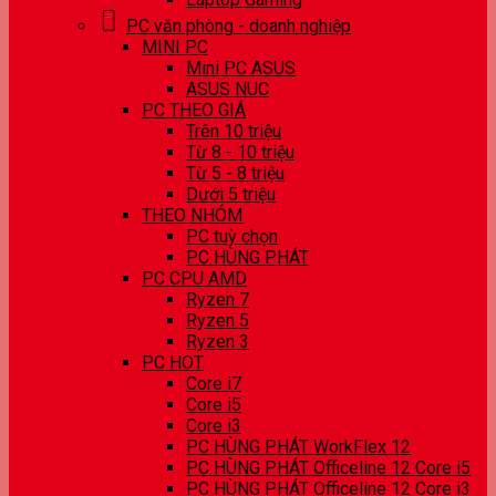
PC văn phòng - doanh nghiệp
MINI PC
Mini PC ASUS
ASUS NUC
PC THEO GIÁ
Trên 10 triệu
Từ 8 - 10 triệu
Từ 5 - 8 triệu
Dưới 5 triệu
THEO NHÓM
PC tuỳ chọn
PC HÙNG PHÁT
PC CPU AMD
Ryzen 7
Ryzen 5
Ryzen 3
PC HOT
Core i7
Core i5
Core i3
PC HÙNG PHÁT WorkFlex 12
PC HÙNG PHÁT Officeline 12 Core i5
PC HÙNG PHÁT Officeline 12 Core i3