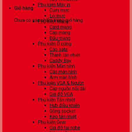
Phụ kiện Máy in
Giỏ hàng
Cụm mực
Lọ mực
Chưa có sản phẩm trong giỏ hàng.
Phụ kiện Mạng
Card mạng
Cáp mạng
Đầu mạng
Phụ kiện Ổ cứng
Cáp sata
Thanh tản nhiệt
Caddy Bay
Phụ kiện Màn hình
Cáp màn hình
Arm màn hình
Phụ kiện VGA & Nguồn
Cáp nguồn nối dài
Giá đỡ VGA
Phụ kiện Tản nhiệt
Hub điều khiển
Gông socket
Keo tản nhiệt
Phụ kiện Gear
Giá đỡ tai nghe