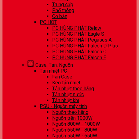
Trung cấp
Phổ thông
Cơ bản
PC HOT
PC HÙNG PHÁT Relaw
PC HÙNG PHÁT Eagle S
PC HÙNG PHÁT Pegasus A
PC HÙNG PHÁT Falcon D Plus
PC HÙNG PHÁT Falcon C
PC HÙNG PHÁT Falcon E
Case, Tản, Nguồn
Tản nhiệt PC
Fan Case
Keo tản nhiệt
Tản nhiệt theo hãng
Tản nhiệt nước
Tản nhiệt khí
PSU - Nguồn máy tính
Nguồn theo hãng
Nguồn trên 1000W
Nguồn 800W - 1000W
Nguồn 650W - 800W
Nguồn 550W - 650W