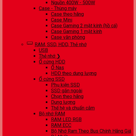
Nguồn 400W - 500W
Case - Thùng máy
Case theo hãng
Case Mini
Case Gaming 2 mặt kính (hồ cá)
Case Gaming 1 mặt kính
Case văn phòng
RAM, SSD, HDD, Thẻ nhớ
USB
Thẻ nhớ ❯
Ổ cứng HDD
Ổ Nas
HDD theo dung lượng
Ổ cứng SSD
Phụ kiện SSD
SSD gắn ngoài
Chọn theo hãng
Dung lượng
Thế hệ và chuẩn cắm
Bộ nhớ RAM
RAM LED RGB
RAM ECC
Bộ Nhớ Ram Theo Bus Chính Hãng Giá