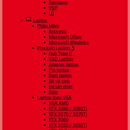
Samsung
VSP
LG
Laptop
Phần Mềm
Antivirus
Microsoft Office
Microsoft Windows
Phụ kiện Laptop ❯
Hub Type C
SSD Laptop
Adapter laptop
Pin laptop
Ram laptop
Bộ vệ sinh
Đế tản nhiệt
Balo
Laptop theo VGA
VGA AMD
RTX 3080 / 3080Ti
RTX 3070 / 3070Ti
RTX 3060
RTX 3050 / 3050Ti