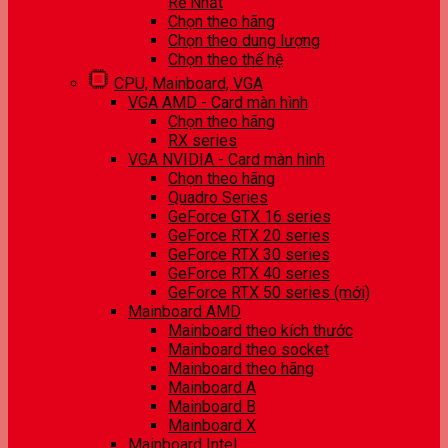
Rẻ Nhất
Chọn theo hãng
Chọn theo dung lượng
Chọn theo thế hệ
CPU, Mainboard, VGA
VGA AMD - Card màn hình
Chọn theo hãng
RX series
VGA NVIDIA - Card màn hình
Chọn theo hãng
Quadro Series
GeForce GTX 16 series
GeForce RTX 20 series
GeForce RTX 30 series
GeForce RTX 40 series
GeForce RTX 50 series (mới)
Mainboard AMD
Mainboard theo kích thước
Mainboard theo socket
Mainboard theo hãng
Mainboard A
Mainboard B
Mainboard X
Mainboard Intel