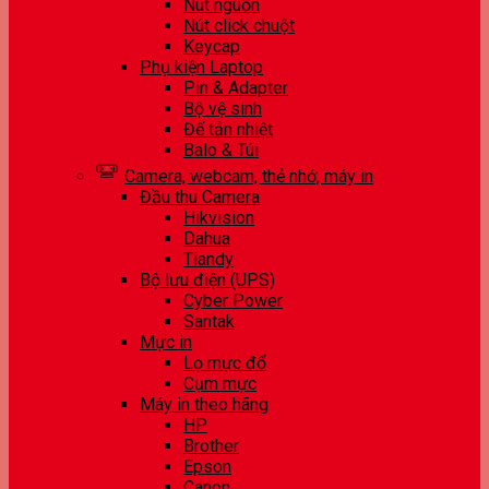
Nút nguồn
Nút click chuột
Keycap
Phụ kiện Laptop
Pin & Adapter
Bộ vệ sinh
Đế tản nhiệt
Balo & Túi
Camera, webcam, thẻ nhớ, máy in
Đầu thu Camera
Hikvision
Dahua
Tiandy
Bộ lưu điện (UPS)
Cyber Power
Santak
Mực in
Lọ mực đổ
Cụm mực
Máy in theo hãng
HP
Brother
Epson
Canon