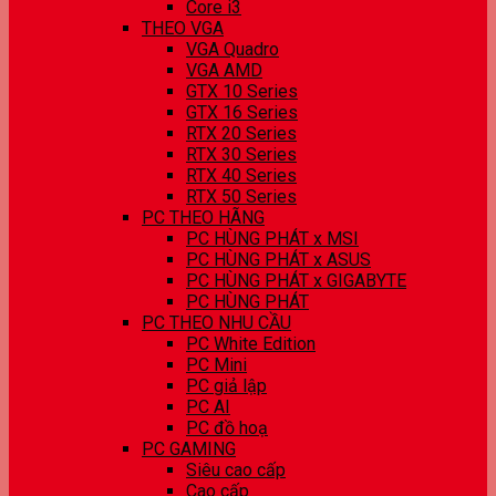
Core i3
THEO VGA
VGA Quadro
VGA AMD
GTX 10 Series
GTX 16 Series
RTX 20 Series
RTX 30 Series
RTX 40 Series
RTX 50 Series
PC THEO HÃNG
PC HÙNG PHÁT x MSI
PC HÙNG PHÁT x ASUS
PC HÙNG PHÁT x GIGABYTE
PC HÙNG PHÁT
PC THEO NHU CẦU
PC White Edition
PC Mini
PC giả lập
PC AI
PC đồ hoạ
PC GAMING
Siêu cao cấp
Cao cấp