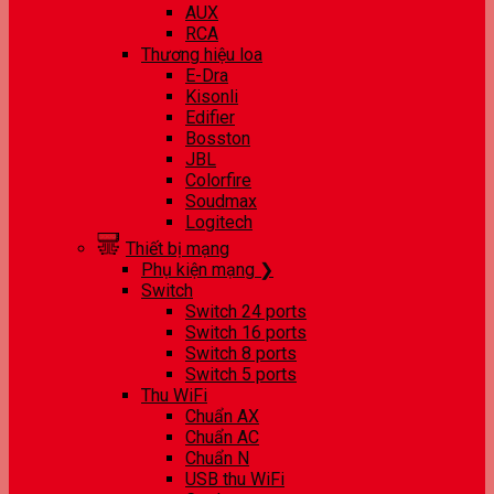
AUX
RCA
Thương hiệu loa
E-Dra
Kisonli
Edifier
Bosston
JBL
Colorfire
Soudmax
Logitech
Thiết bị mạng
Phụ kiện mạng ❯
Switch
Switch 24 ports
Switch 16 ports
Switch 8 ports
Switch 5 ports
Thu WiFi
Chuẩn AX
Chuẩn AC
Chuẩn N
USB thu WiFi