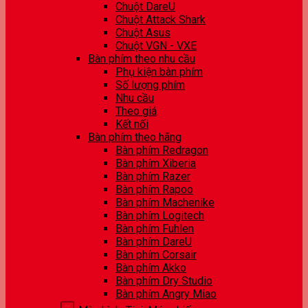
Chuột DareU
Chuột Attack Shark
Chuột Asus
Chuột VGN - VXE
Bàn phím theo nhu cầu
Phụ kiện bàn phím
Số lượng phím
Nhu cầu
Theo giá
Kết nối
Bàn phím theo hãng
Bàn phím Redragon
Bàn phím Xiberia
Bàn phím Razer
Bàn phím Rapoo
Bàn phím Machenike
Bàn phím Logitech
Bàn phím Fuhlen
Bàn phím DareU
Bàn phím Corsair
Bàn phím Akko
Bàn phím Dry Studio
Bàn phím Angry Miao