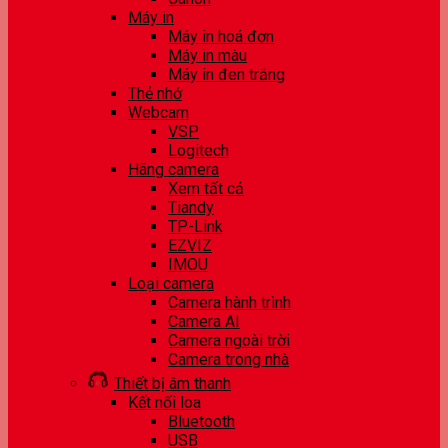
Máy in
Máy in hoá đơn
Máy in màu
Máy in đen trắng
Thẻ nhớ
Webcam
VSP
Logitech
Hãng camera
Xem tất cả
Tiandy
TP-Link
EZVIZ
IMOU
Loại camera
Camera hành trình
Camera AI
Camera ngoài trời
Camera trong nhà
Thiết bị âm thanh
Kết nối loa
Bluetooth
USB