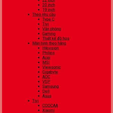
22 inch
20 inch
19 inch
Theo nhu cầu
Type C
Tivi
Văn phòng
Gaming
Thiết kế đồ hoạ
Màn hình theo hãng
Hikvision
Philips
Acer
MSI
Viewsonic
Gigabyte
AOC
VSP
Samsung
Dell
Asus
Tivi
COOCAA
Xiaomi