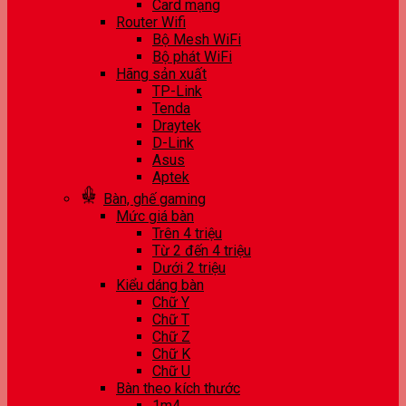
Card mạng
Router Wifi
Bộ Mesh WiFi
Bộ phát WiFi
Hãng sản xuất
TP-Link
Tenda
Draytek
D-Link
Asus
Aptek
Bàn, ghế gaming
Mức giá bàn
Trên 4 triệu
Từ 2 đến 4 triệu
Dưới 2 triệu
Kiểu dáng bàn
Chữ Y
Chữ T
Chữ Z
Chữ K
Chữ U
Bàn theo kích thước
1m4