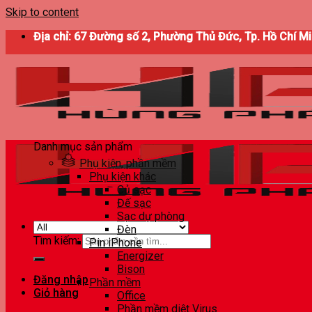
Skip to content
Địa chỉ: 67 Đường số 2, Phường Thủ Đức, Tp. Hồ Chí M
Danh mục sản phẩm
Phụ kiện, phần mềm
Phụ kiện khác
Củ sạc
Đế sạc
Sạc dự phòng
Đèn
Tìm kiếm:
Pin iPhone
Energizer
Bison
Đăng nhập
Phần mềm
Giỏ hàng
Office
Phần mềm diệt Virus