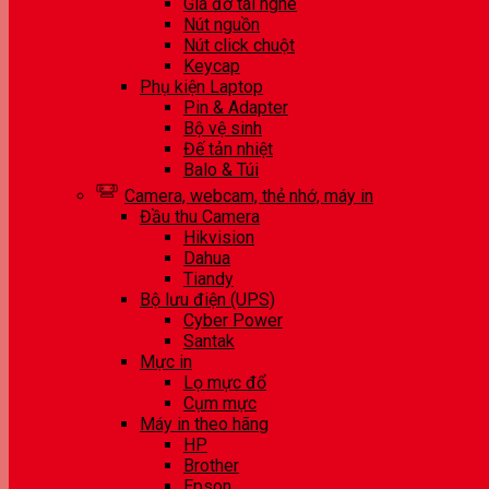
Giá đỡ tai nghe
Nút nguồn
Nút click chuột
Keycap
Phụ kiện Laptop
Pin & Adapter
Bộ vệ sinh
Đế tản nhiệt
Balo & Túi
Camera, webcam, thẻ nhớ, máy in
Đầu thu Camera
Hikvision
Dahua
Tiandy
Bộ lưu điện (UPS)
Cyber Power
Santak
Mực in
Lọ mực đổ
Cụm mực
Máy in theo hãng
HP
Brother
Epson