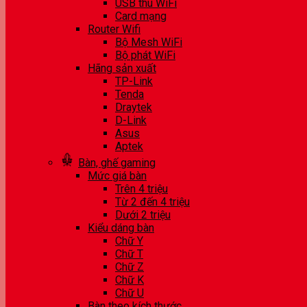
USB thu WiFi
Card mạng
Router Wifi
Bộ Mesh WiFi
Bộ phát WiFi
Hãng sản xuất
TP-Link
Tenda
Draytek
D-Link
Asus
Aptek
Bàn, ghế gaming
Mức giá bàn
Trên 4 triệu
Từ 2 đến 4 triệu
Dưới 2 triệu
Kiểu dáng bàn
Chữ Y
Chữ T
Chữ Z
Chữ K
Chữ U
Bàn theo kích thước