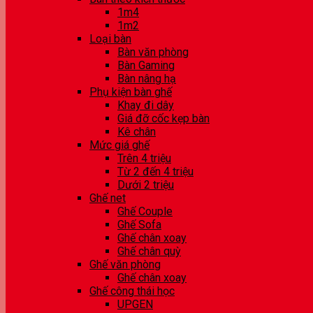
1m4
1m2
Loại bàn
Bàn văn phòng
Bàn Gaming
Bàn nâng hạ
Phụ kiện bàn ghế
Khay đi dây
Giá đỡ cốc kẹp bàn
Kê chân
Mức giá ghế
Trên 4 triệu
Từ 2 đến 4 triệu
Dưới 2 triệu
Ghế net
Ghế Couple
Ghế Sofa
Ghế chân xoay
Ghế chân quỳ
Ghế văn phòng
Ghế chân xoay
Ghế công thái học
UPGEN