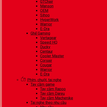
GTChair
Manson
OEM
Sihoo
HyperWork
Warrior
E-Dra
Ghế Gaming
Vertagear
Speed HQ
Ducky
Centaur
Cooler Master
Corsair
Cougar
Warrior
E-Dra
Phím, chuột, tai nghe
Tay cầm game
Tay cầm Rapoo
Tay cầm Dareu
Tay cầm Machenike
Tai nghe theo nhu cầu