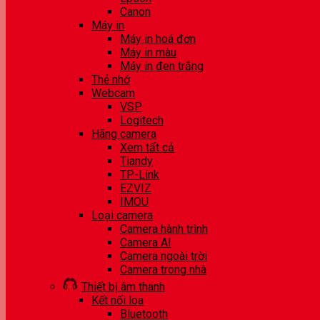
Canon
Máy in
Máy in hoá đơn
Máy in màu
Máy in đen trắng
Thẻ nhớ
Webcam
VSP
Logitech
Hãng camera
Xem tất cả
Tiandy
TP-Link
EZVIZ
IMOU
Loại camera
Camera hành trình
Camera AI
Camera ngoài trời
Camera trong nhà
Thiết bị âm thanh
Kết nối loa
Bluetooth