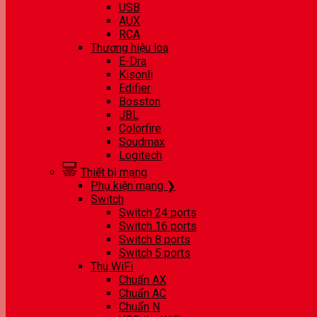
USB
AUX
RCA
Thương hiệu loa
E-Dra
Kisonli
Edifier
Bosston
JBL
Colorfire
Soudmax
Logitech
Thiết bị mạng
Phụ kiện mạng ❯
Switch
Switch 24 ports
Switch 16 ports
Switch 8 ports
Switch 5 ports
Thu WiFi
Chuẩn AX
Chuẩn AC
Chuẩn N