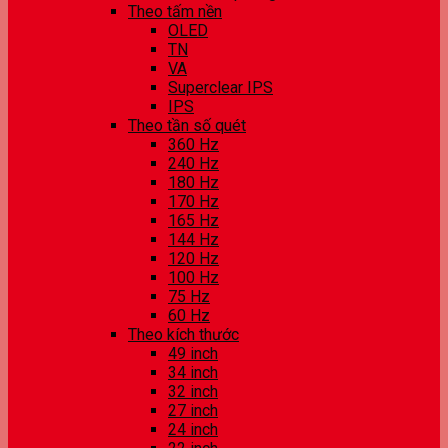
Theo tấm nền
OLED
TN
VA
Superclear IPS
IPS
Theo tần số quét
360 Hz
240 Hz
180 Hz
170 Hz
165 Hz
144 Hz
120 Hz
100 Hz
75 Hz
60 Hz
Theo kích thước
49 inch
34 inch
32 inch
27 inch
24 inch