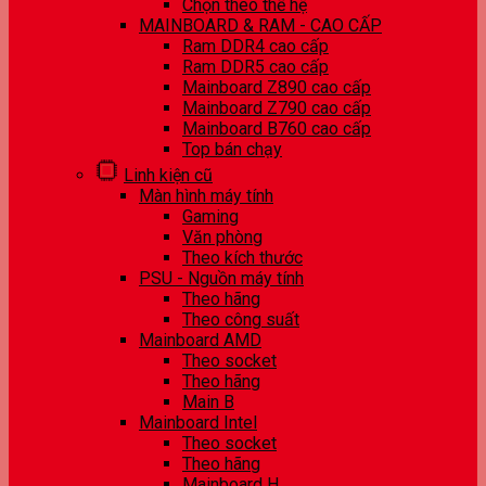
Chọn theo thế hệ
MAINBOARD & RAM - CAO CẤP
Ram DDR4 cao cấp
Ram DDR5 cao cấp
Mainboard Z890 cao cấp
Mainboard Z790 cao cấp
Mainboard B760 cao cấp
Top bán chạy
Linh kiện cũ
Màn hình máy tính
Gaming
Văn phòng
Theo kích thước
PSU - Nguồn máy tính
Theo hãng
Theo công suất
Mainboard AMD
Theo socket
Theo hãng
Main B
Mainboard Intel
Theo socket
Theo hãng
Mainboard H