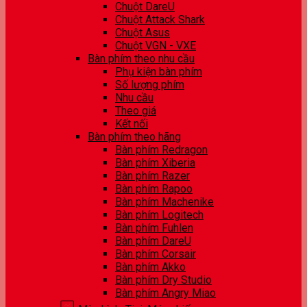
Chuột DareU
Chuột Attack Shark
Chuột Asus
Chuột VGN - VXE
Bàn phím theo nhu cầu
Phụ kiện bàn phím
Số lượng phím
Nhu cầu
Theo giá
Kết nối
Bàn phím theo hãng
Bàn phím Redragon
Bàn phím Xiberia
Bàn phím Razer
Bàn phím Rapoo
Bàn phím Machenike
Bàn phím Logitech
Bàn phím Fuhlen
Bàn phím DareU
Bàn phím Corsair
Bàn phím Akko
Bàn phím Dry Studio
Bàn phím Angry Miao