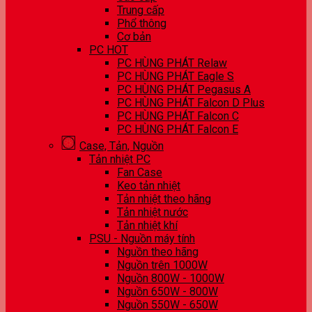
Trung cấp
Phổ thông
Cơ bản
PC HOT
PC HÙNG PHÁT Relaw
PC HÙNG PHÁT Eagle S
PC HÙNG PHÁT Pegasus A
PC HÙNG PHÁT Falcon D Plus
PC HÙNG PHÁT Falcon C
PC HÙNG PHÁT Falcon E
Case, Tản, Nguồn
Tản nhiệt PC
Fan Case
Keo tản nhiệt
Tản nhiệt theo hãng
Tản nhiệt nước
Tản nhiệt khí
PSU - Nguồn máy tính
Nguồn theo hãng
Nguồn trên 1000W
Nguồn 800W - 1000W
Nguồn 650W - 800W
Nguồn 550W - 650W