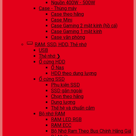
Nguồn 400W - 500W
Case - Thùng máy
Case theo hãng
Case Mini
Case Gaming 2 mặt kính (hồ cá)
Case Gaming 1 mặt kính
Case văn phòng
RAM, SSD, HDD, Thẻ nhớ
USB
Thẻ nhớ ❯
Ổ cứng HDD
Ổ Nas
HDD theo dung lượng
Ổ cứng SSD
Phụ kiện SSD
SSD gắn ngoài
Chọn theo hãng
Dung lượng
Thế hệ và chuẩn cắm
Bộ nhớ RAM
RAM LED RGB
RAM ECC
Bộ Nhớ Ram Theo Bus Chính Hãng Giá