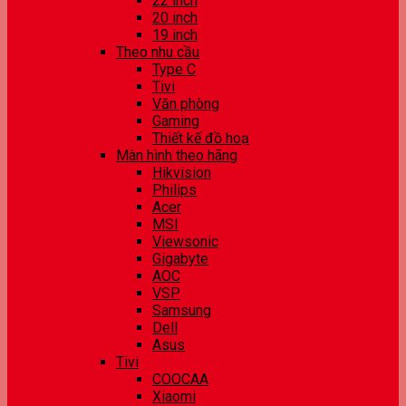
22 inch
20 inch
19 inch
Theo nhu cầu
Type C
Tivi
Văn phòng
Gaming
Thiết kế đồ hoạ
Màn hình theo hãng
Hikvision
Philips
Acer
MSI
Viewsonic
Gigabyte
AOC
VSP
Samsung
Dell
Asus
Tivi
COOCAA
Xiaomi