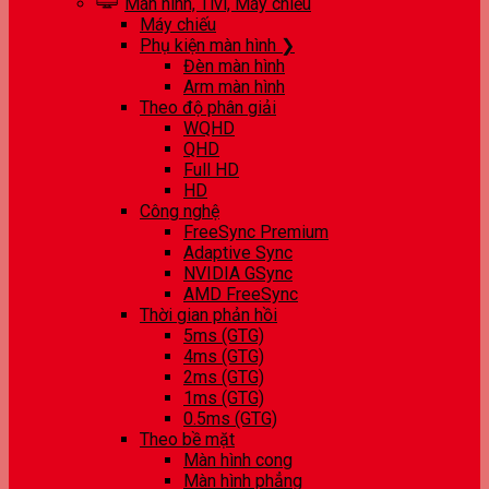
Màn hình, Tivi, Máy chiếu
Máy chiếu
Phụ kiện màn hình ❯
Đèn màn hình
Arm màn hình
Theo độ phân giải
WQHD
QHD
Full HD
HD
Công nghệ
FreeSync Premium
Adaptive Sync
NVIDIA GSync
AMD FreeSync
Thời gian phản hồi
5ms (GTG)
4ms (GTG)
2ms (GTG)
1ms (GTG)
0.5ms (GTG)
Theo bề mặt
Màn hình cong
Màn hình phẳng