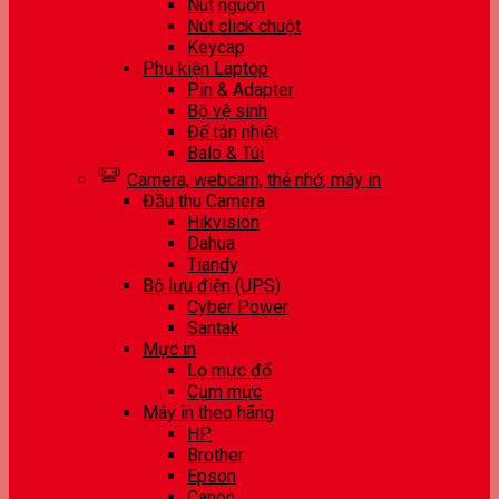
Nút nguồn
Nút click chuột
Keycap
Phụ kiện Laptop
Pin & Adapter
Bộ vệ sinh
Đế tản nhiệt
Balo & Túi
Camera, webcam, thẻ nhớ, máy in
Đầu thu Camera
Hikvision
Dahua
Tiandy
Bộ lưu điện (UPS)
Cyber Power
Santak
Mực in
Lọ mực đổ
Cụm mực
Máy in theo hãng
HP
Brother
Epson
Canon