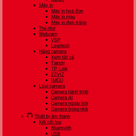
Máy in
Máy in hoá đơn
Máy in màu
Máy in đen trắng
Thẻ nhớ
Webcam
VSP
Logitech
Hãng camera
Xem tất cả
Tiandy
TP-Link
EZVIZ
IMOU
Loại camera
Camera hành trình
Camera AI
Camera ngoài trời
Camera trong nhà
Thiết bị âm thanh
Kết nối loa
Bluetooth
USB