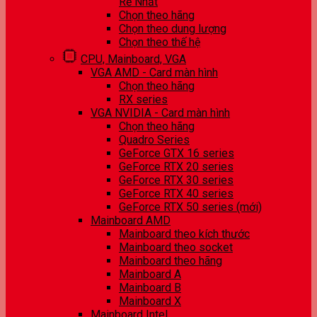
Rẻ Nhất
Chọn theo hãng
Chọn theo dung lượng
Chọn theo thế hệ
CPU, Mainboard, VGA
VGA AMD - Card màn hình
Chọn theo hãng
RX series
VGA NVIDIA - Card màn hình
Chọn theo hãng
Quadro Series
GeForce GTX 16 series
GeForce RTX 20 series
GeForce RTX 30 series
GeForce RTX 40 series
GeForce RTX 50 series (mới)
Mainboard AMD
Mainboard theo kích thước
Mainboard theo socket
Mainboard theo hãng
Mainboard A
Mainboard B
Mainboard X
Mainboard Intel