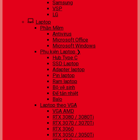
Samsung
VSP
LG
Laptop
Phần Mềm
Antivirus
Microsoft Office
Microsoft Windows
Phụ kiện Laptop ❯
Hub Type C
SSD Laptop
Adapter laptop
Pin laptop
Ram laptop
Bộ vệ sinh
Đế tản nhiệt
Balo
Laptop theo VGA
VGA AMD
RTX 3080 / 3080Ti
RTX 3070 / 3070Ti
RTX 3060
RTX 3050 / 3050Ti