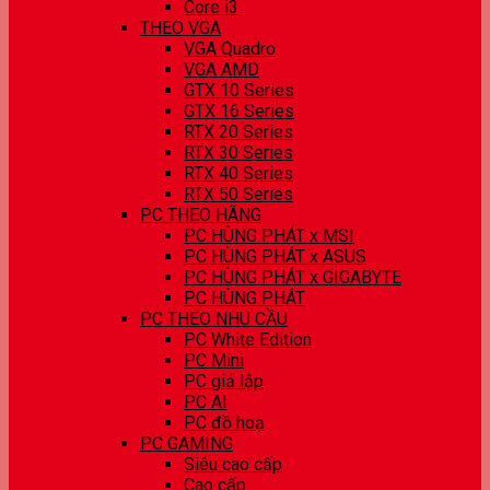
Core i3
THEO VGA
VGA Quadro
VGA AMD
GTX 10 Series
GTX 16 Series
RTX 20 Series
RTX 30 Series
RTX 40 Series
RTX 50 Series
PC THEO HÃNG
PC HÙNG PHÁT x MSI
PC HÙNG PHÁT x ASUS
PC HÙNG PHÁT x GIGABYTE
PC HÙNG PHÁT
PC THEO NHU CẦU
PC White Edition
PC Mini
PC giả lập
PC AI
PC đồ hoạ
PC GAMING
Siêu cao cấp
Cao cấp