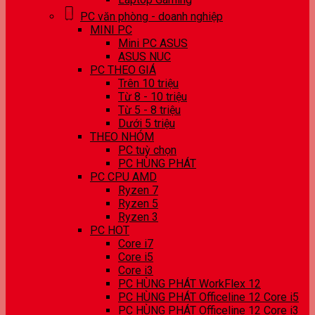
PC văn phòng - doanh nghiệp
MINI PC
Mini PC ASUS
ASUS NUC
PC THEO GIÁ
Trên 10 triệu
Từ 8 - 10 triệu
Từ 5 - 8 triệu
Dưới 5 triệu
THEO NHÓM
PC tuỳ chọn
PC HÙNG PHÁT
PC CPU AMD
Ryzen 7
Ryzen 5
Ryzen 3
PC HOT
Core i7
Core i5
Core i3
PC HÙNG PHÁT WorkFlex 12
PC HÙNG PHÁT Officeline 12 Core i5
PC HÙNG PHÁT Officeline 12 Core i3