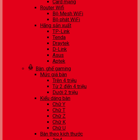
Card mạng
Router Wifi
Bộ Mesh WiFi
Bộ phát WiFi
Hãng sản xuất
TP-Link
Tenda
Draytek
D-Link
Asus
Aptek
Bàn, ghế gaming
Mức giá bàn
Trên 4 triệu
Từ 2 đến 4 triệu
Dưới 2 triệu
Kiểu dáng bàn
Chữ Y
Chữ T
Chữ Z
Chữ K
Chữ U
Bàn theo kích thước
1m4