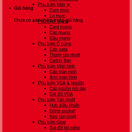
Phụ kiện Máy in
Giỏ hàng
Cụm mực
Lọ mực
Chưa có sản phẩm trong giỏ hàng.
Phụ kiện Mạng
Card mạng
Cáp mạng
Đầu mạng
Phụ kiện Ổ cứng
Cáp sata
Thanh tản nhiệt
Caddy Bay
Phụ kiện Màn hình
Cáp màn hình
Arm màn hình
Phụ kiện VGA & Nguồn
Cáp nguồn nối dài
Giá đỡ VGA
Phụ kiện Tản nhiệt
Hub điều khiển
Gông socket
Keo tản nhiệt
Phụ kiện Gear
Giá đỡ tai nghe