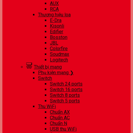
AUX
RCA
Thương hiệu loa
E-Dra
Kisonli
Edifier
Bosston
JBL
Colorfire
Soudmax
Logitech
Thiết bị mạng
Phụ kiện mạng ❯
Switch
Switch 24 ports
Switch 16 ports
Switch 8 ports
Switch 5 ports
Thu WiFi
Chuẩn AX
Chuẩn AC
Chuẩn N
USB thu WiFi