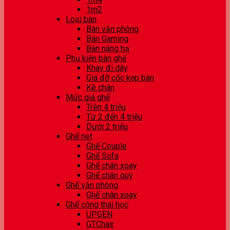
1m2
Loại bàn
Bàn văn phòng
Bàn Gaming
Bàn nâng hạ
Phụ kiện bàn ghế
Khay đi dây
Giá đỡ cốc kẹp bàn
Kê chân
Mức giá ghế
Trên 4 triệu
Từ 2 đến 4 triệu
Dưới 2 triệu
Ghế net
Ghế Couple
Ghế Sofa
Ghế chân xoay
Ghế chân quỳ
Ghế văn phòng
Ghế chân xoay
Ghế công thái học
UPGEN
GTChair