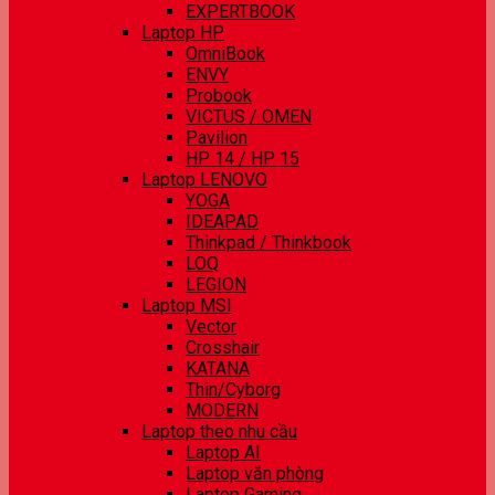
EXPERTBOOK
Laptop HP
OmniBook
ENVY
Probook
VICTUS / OMEN
Pavilion
HP 14 / HP 15
Laptop LENOVO
YOGA
IDEAPAD
Thinkpad / Thinkbook
LOQ
LEGION
Laptop MSI
Vector
Crosshair
KATANA
Thin/Cyborg
MODERN
Laptop theo nhu cầu
Laptop AI
Laptop văn phòng
Laptop Gaming