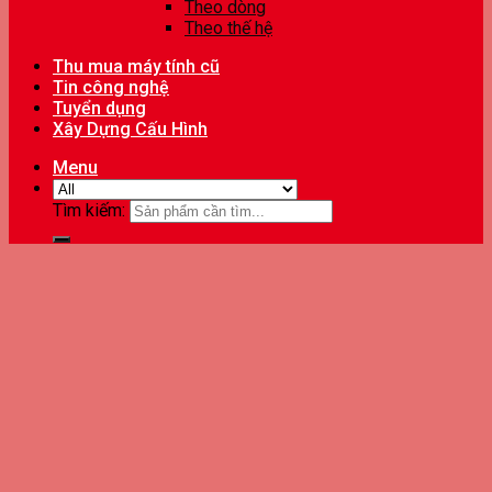
Theo dòng
Theo thế hệ
Thu mua máy tính cũ
Tin công nghệ
Tuyển dụng
Xây Dựng Cấu Hình
Menu
Tìm kiếm: