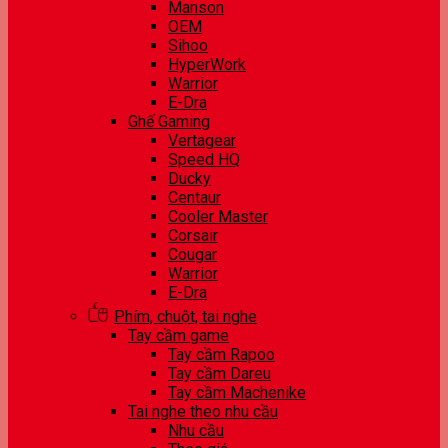
Manson
OEM
Sihoo
HyperWork
Warrior
E-Dra
Ghế Gaming
Vertagear
Speed HQ
Ducky
Centaur
Cooler Master
Corsair
Cougar
Warrior
E-Dra
Phím, chuột, tai nghe
Tay cầm game
Tay cầm Rapoo
Tay cầm Dareu
Tay cầm Machenike
Tai nghe theo nhu cầu
Nhu cầu