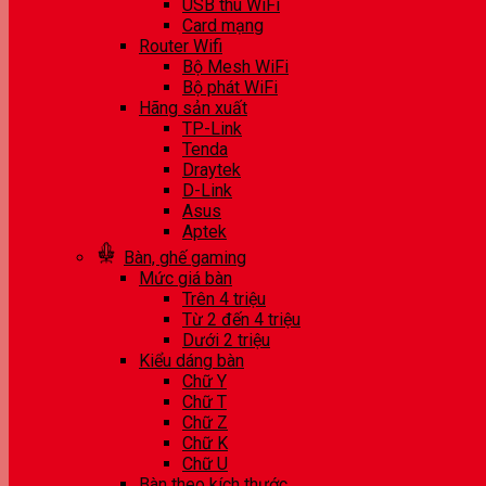
USB thu WiFi
Card mạng
Router Wifi
Bộ Mesh WiFi
Bộ phát WiFi
Hãng sản xuất
TP-Link
Tenda
Draytek
D-Link
Asus
Aptek
Bàn, ghế gaming
Mức giá bàn
Trên 4 triệu
Từ 2 đến 4 triệu
Dưới 2 triệu
Kiểu dáng bàn
Chữ Y
Chữ T
Chữ Z
Chữ K
Chữ U
Bàn theo kích thước