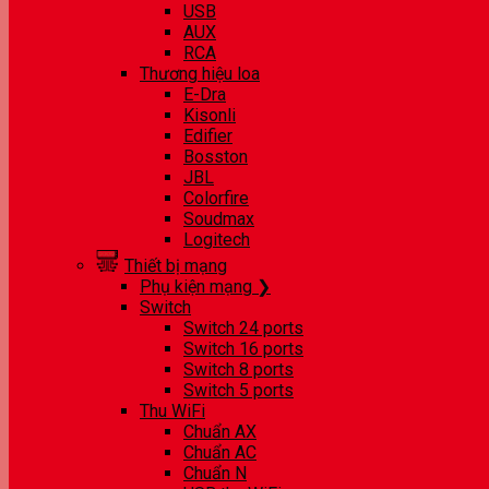
USB
AUX
RCA
Thương hiệu loa
E-Dra
Kisonli
Edifier
Bosston
JBL
Colorfire
Soudmax
Logitech
Thiết bị mạng
Phụ kiện mạng ❯
Switch
Switch 24 ports
Switch 16 ports
Switch 8 ports
Switch 5 ports
Thu WiFi
Chuẩn AX
Chuẩn AC
Chuẩn N