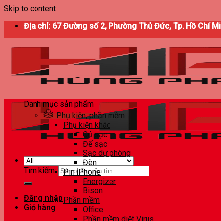
Skip to content
Địa chỉ: 67 Đường số 2, Phường Thủ Đức, Tp. Hồ Chí M
Danh mục sản phẩm
Phụ kiện, phần mềm
Phụ kiện khác
Củ sạc
Đế sạc
Sạc dự phòng
Đèn
Tìm kiếm:
Pin iPhone
Energizer
Bison
Đăng nhập
Phần mềm
Giỏ hàng
Office
Phần mềm diệt Virus