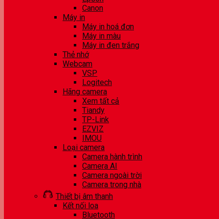
Canon
Máy in
Máy in hoá đơn
Máy in màu
Máy in đen trắng
Thẻ nhớ
Webcam
VSP
Logitech
Hãng camera
Xem tất cả
Tiandy
TP-Link
EZVIZ
IMOU
Loại camera
Camera hành trình
Camera AI
Camera ngoài trời
Camera trong nhà
Thiết bị âm thanh
Kết nối loa
Bluetooth