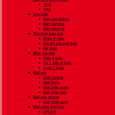
1m4
1m2
Loại bàn
Bàn văn phòng
Bàn Gaming
Bàn nâng hạ
Phụ kiện bàn ghế
Khay đi dây
Giá đỡ cốc kẹp bàn
Kê chân
Mức giá ghế
Trên 4 triệu
Từ 2 đến 4 triệu
Dưới 2 triệu
Ghế net
Ghế Couple
Ghế Sofa
Ghế chân xoay
Ghế chân quỳ
Ghế văn phòng
Ghế chân xoay
Ghế công thái học
UPGEN