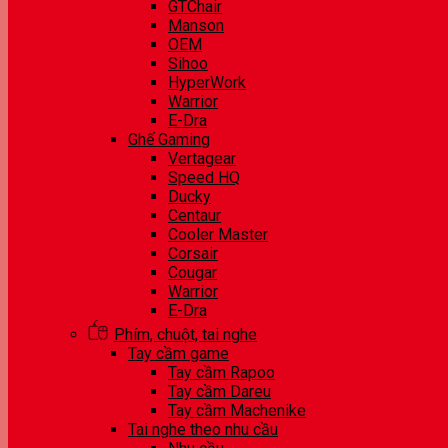
GTChair
Manson
OEM
Sihoo
HyperWork
Warrior
E-Dra
Ghế Gaming
Vertagear
Speed HQ
Ducky
Centaur
Cooler Master
Corsair
Cougar
Warrior
E-Dra
Phím, chuột, tai nghe
Tay cầm game
Tay cầm Rapoo
Tay cầm Dareu
Tay cầm Machenike
Tai nghe theo nhu cầu