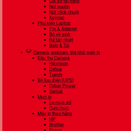
Giá đỡ tai nghe
Nút nguồn
Nút click chuột
Keycap
Phụ kiện Laptop
Pin & Adapter
Bộ vệ sinh
Đế tản nhiệt
Balo & Túi
Camera, webcam, thẻ nhớ, máy in
Đầu thu Camera
Hikvision
Dahua
Tiandy
Bộ lưu điện (UPS)
Cyber Power
Santak
Mực in
Lọ mực đổ
Cụm mực
Máy in theo hãng
HP
Brother
Epson