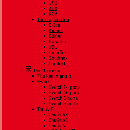
USB
AUX
RCA
Thương hiệu loa
E-Dra
Kisonli
Edifier
Bosston
JBL
Colorfire
Soudmax
Logitech
Thiết bị mạng
Phụ kiện mạng ❯
Switch
Switch 24 ports
Switch 16 ports
Switch 8 ports
Switch 5 ports
Thu WiFi
Chuẩn AX
Chuẩn AC
Chuẩn N