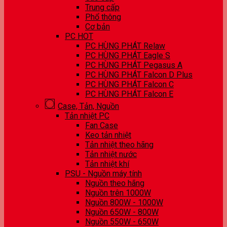
Trung cấp
Phổ thông
Cơ bản
PC HOT
PC HÙNG PHÁT Relaw
PC HÙNG PHÁT Eagle S
PC HÙNG PHÁT Pegasus A
PC HÙNG PHÁT Falcon D Plus
PC HÙNG PHÁT Falcon C
PC HÙNG PHÁT Falcon E
Case, Tản, Nguồn
Tản nhiệt PC
Fan Case
Keo tản nhiệt
Tản nhiệt theo hãng
Tản nhiệt nước
Tản nhiệt khí
PSU - Nguồn máy tính
Nguồn theo hãng
Nguồn trên 1000W
Nguồn 800W - 1000W
Nguồn 650W - 800W
Nguồn 550W - 650W