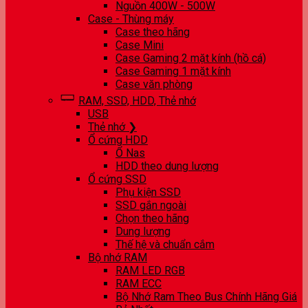
Nguồn 400W - 500W
Case - Thùng máy
Case theo hãng
Case Mini
Case Gaming 2 mặt kính (hồ cá)
Case Gaming 1 mặt kính
Case văn phòng
RAM, SSD, HDD, Thẻ nhớ
USB
Thẻ nhớ ❯
Ổ cứng HDD
Ổ Nas
HDD theo dung lượng
Ổ cứng SSD
Phụ kiện SSD
SSD gắn ngoài
Chọn theo hãng
Dung lượng
Thế hệ và chuẩn cắm
Bộ nhớ RAM
RAM LED RGB
RAM ECC
Bộ Nhớ Ram Theo Bus Chính Hãng Giá