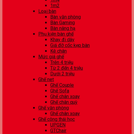
1m2
Loại bàn
Bàn văn phòng
Bàn Gaming
Bàn nâng hạ
Phụ kiện bàn ghế
Khay đi dây
Giá đỡ cốc kẹp bàn
Kê chân
Mức giá ghế
Trên 4 triệu
Từ 2 đến 4 triệu
Dưới 2 triệu
Ghế net
Ghế Couple
Ghế Sofa
Ghế chân xoay
Ghế chân quỳ
Ghế văn phòng
Ghế chân xoay
Ghế công thái học
UPGEN
GTChair