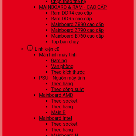
Chọn theo thế hệ
MAINBOARD & RAM - CAO CẤP
Ram DDR4 cao cấp
Ram DDR5 cao cấp
Mainboard Z890 cao cấp
Mainboard Z790 cao cấp
Mainboard B760 cao cấp
Top bán chạy
Linh kiện cũ
Màn hình máy tính
Gaming
Văn phòng
Theo kích thước
PSU - Nguồn máy tính
Theo hãng
Theo công suất
Mainboard AMD
Theo socket
Theo hãng
Main B
Mainboard Intel
Theo socket
Theo hãng
Mainboard H