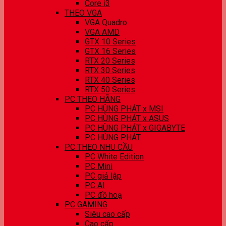
Core i3
THEO VGA
VGA Quadro
VGA AMD
GTX 10 Series
GTX 16 Series
RTX 20 Series
RTX 30 Series
RTX 40 Series
RTX 50 Series
PC THEO HÃNG
PC HÙNG PHÁT x MSI
PC HÙNG PHÁT x ASUS
PC HÙNG PHÁT x GIGABYTE
PC HÙNG PHÁT
PC THEO NHU CẦU
PC White Edition
PC Mini
PC giả lập
PC AI
PC đồ hoạ
PC GAMING
Siêu cao cấp
Cao cấp