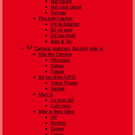
Nút nguồn
Nút click chuột
Keycap
Phụ kiện Laptop
Pin & Adapter
Bộ vệ sinh
Đế tản nhiệt
Balo & Túi
Camera, webcam, thẻ nhớ, máy in
Đầu thu Camera
Hikvision
Dahua
Tiandy
Bộ lưu điện (UPS)
Cyber Power
Santak
Mực in
Lọ mực đổ
Cụm mực
Máy in theo hãng
HP
Brother
Epson
Canon