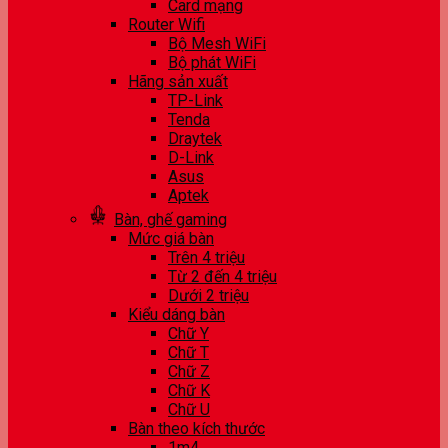
Card mạng
Router Wifi
Bộ Mesh WiFi
Bộ phát WiFi
Hãng sản xuất
TP-Link
Tenda
Draytek
D-Link
Asus
Aptek
Bàn, ghế gaming
Mức giá bàn
Trên 4 triệu
Từ 2 đến 4 triệu
Dưới 2 triệu
Kiểu dáng bàn
Chữ Y
Chữ T
Chữ Z
Chữ K
Chữ U
Bàn theo kích thước
1m4