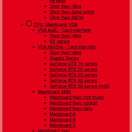
Rẻ Nhất
Chọn theo hãng
Chọn theo dung lượng
Chọn theo thế hệ
CPU, Mainboard, VGA
VGA AMD - Card màn hình
Chọn theo hãng
RX series
VGA NVIDIA - Card màn hình
Chọn theo hãng
Quadro Series
GeForce GTX 16 series
GeForce RTX 20 series
GeForce RTX 30 series
GeForce RTX 40 series
GeForce RTX 50 series (mới)
Mainboard AMD
Mainboard theo kích thước
Mainboard theo socket
Mainboard theo hãng
Mainboard A
Mainboard B
Mainboard X
Mainboard Intel