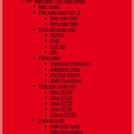
Màn hình, Tivi, Máy chiếu
Máy chiếu
Phụ kiện màn hình ❯
Đèn màn hình
Arm màn hình
Theo độ phân giải
WQHD
QHD
Full HD
HD
Công nghệ
FreeSync Premium
Adaptive Sync
NVIDIA GSync
AMD FreeSync
Thời gian phản hồi
5ms (GTG)
4ms (GTG)
2ms (GTG)
1ms (GTG)
0.5ms (GTG)
Theo bề mặt
Màn hình cong
Màn hình phẳng