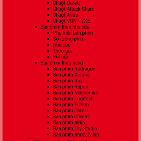
Chuột DareU
Chuột Attack Shark
Chuột Asus
Chuột VGN - VXE
Bàn phím theo nhu cầu
Phụ kiện bàn phím
Số lượng phím
Nhu cầu
Theo giá
Kết nối
Bàn phím theo hãng
Bàn phím Redragon
Bàn phím Xiberia
Bàn phím Razer
Bàn phím Rapoo
Bàn phím Machenike
Bàn phím Logitech
Bàn phím Fuhlen
Bàn phím DareU
Bàn phím Corsair
Bàn phím Akko
Bàn phím Dry Studio
Bàn phím Angry Miao