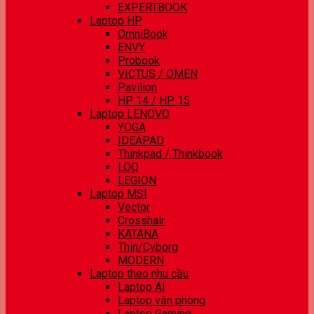
EXPERTBOOK
Laptop HP
OmniBook
ENVY
Probook
VICTUS / OMEN
Pavilion
HP 14 / HP 15
Laptop LENOVO
YOGA
IDEAPAD
Thinkpad / Thinkbook
LOQ
LEGION
Laptop MSI
Vector
Crosshair
KATANA
Thin/Cyborg
MODERN
Laptop theo nhu cầu
Laptop AI
Laptop văn phòng
Laptop Gaming