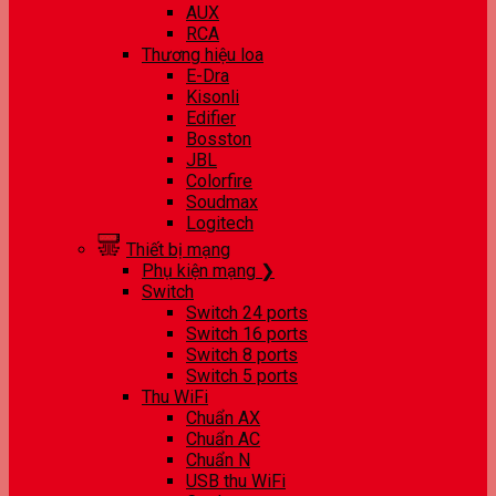
AUX
RCA
Thương hiệu loa
E-Dra
Kisonli
Edifier
Bosston
JBL
Colorfire
Soudmax
Logitech
Thiết bị mạng
Phụ kiện mạng ❯
Switch
Switch 24 ports
Switch 16 ports
Switch 8 ports
Switch 5 ports
Thu WiFi
Chuẩn AX
Chuẩn AC
Chuẩn N
USB thu WiFi