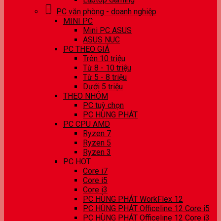
PC văn phòng - doanh nghiệp
MINI PC
Mini PC ASUS
ASUS NUC
PC THEO GIÁ
Trên 10 triệu
Từ 8 - 10 triệu
Từ 5 - 8 triệu
Dưới 5 triệu
THEO NHÓM
PC tuỳ chọn
PC HÙNG PHÁT
PC CPU AMD
Ryzen 7
Ryzen 5
Ryzen 3
PC HOT
Core i7
Core i5
Core i3
PC HÙNG PHÁT WorkFlex 12
PC HÙNG PHÁT Officeline 12 Core i5
PC HÙNG PHÁT Officeline 12 Core i3