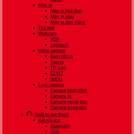
Máy in
Máy in hoá đơn
Máy in màu
Máy in đen trắng
Thẻ nhớ
Webcam
VSP
Logitech
Hãng camera
Xem tất cả
Tiandy
TP-Link
EZVIZ
IMOU
Loại camera
Camera hành trình
Camera AI
Camera ngoài trời
Camera trong nhà
Thiết bị âm thanh
Kết nối loa
Bluetooth
USB