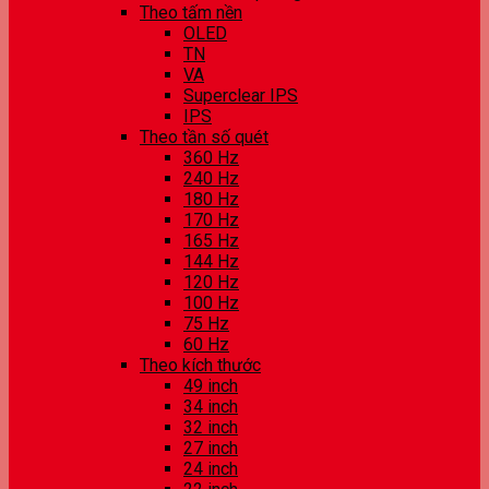
Theo tấm nền
OLED
TN
VA
Superclear IPS
IPS
Theo tần số quét
360 Hz
240 Hz
180 Hz
170 Hz
165 Hz
144 Hz
120 Hz
100 Hz
75 Hz
60 Hz
Theo kích thước
49 inch
34 inch
32 inch
27 inch
24 inch