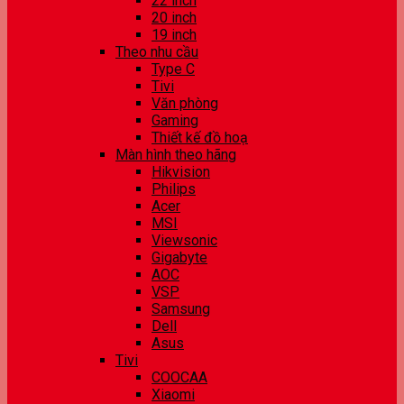
22 inch
20 inch
19 inch
Theo nhu cầu
Type C
Tivi
Văn phòng
Gaming
Thiết kế đồ hoạ
Màn hình theo hãng
Hikvision
Philips
Acer
MSI
Viewsonic
Gigabyte
AOC
VSP
Samsung
Dell
Asus
Tivi
COOCAA
Xiaomi