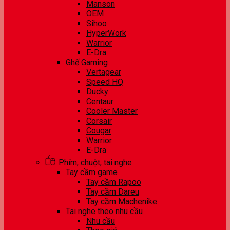
Manson
OEM
Sihoo
HyperWork
Warrior
E-Dra
Ghế Gaming
Vertagear
Speed HQ
Ducky
Centaur
Cooler Master
Corsair
Cougar
Warrior
E-Dra
Phím, chuột, tai nghe
Tay cầm game
Tay cầm Rapoo
Tay cầm Dareu
Tay cầm Machenike
Tai nghe theo nhu cầu
Nhu cầu