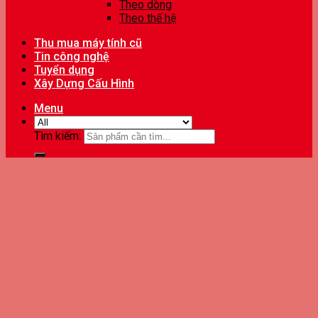
Theo dòng
Theo thế hệ
Thu mua máy tính cũ
Tin công nghệ
Tuyển dụng
Xây Dựng Cấu Hình
Menu
Tìm kiếm: