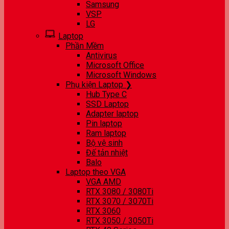
Samsung
VSP
LG
Laptop
Phần Mềm
Antivirus
Microsoft Office
Microsoft Windows
Phụ kiện Laptop ❯
Hub Type C
SSD Laptop
Adapter laptop
Pin laptop
Ram laptop
Bộ vệ sinh
Đế tản nhiệt
Balo
Laptop theo VGA
VGA AMD
RTX 3080 / 3080Ti
RTX 3070 / 3070Ti
RTX 3060
RTX 3050 / 3050Ti