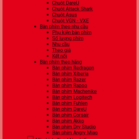
Chuột DareU
Chuột Attack Shark
Chuột Asus
Chuột VGN - VXE
Bàn phím theo nhu cầu
Phụ kiện bàn phím
Số lượng phím
Nhu cầu
Theo giá
Kết nối
Bàn phím theo hãng
Bàn phím Redragon
Bàn phím Xiberia
Bàn phím Razer
Bàn phím Rapoo
Bàn phím Machenike
Bàn phím Logitech
Bàn phím Fuhlen
Bàn phím DareU
Bàn phím Corsair
Bàn phím Akko
Bàn phím Dry Studio
Bàn phím Angry Miao