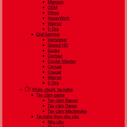
Manson
OEM
Sihoo
HyperWork
Warrior
E-Dra
Ghế Gaming
Vertagear
Speed HQ
Ducky
Centaur
Cooler Master
Corsair
Cougar
Warrior
E-Dra
Phím, chuột, tai nghe
Tay cầm game
Tay cầm Rapoo
Tay cầm Dareu
Tay cầm Machenike
Tai nghe theo nhu cầu
Nhu cầu