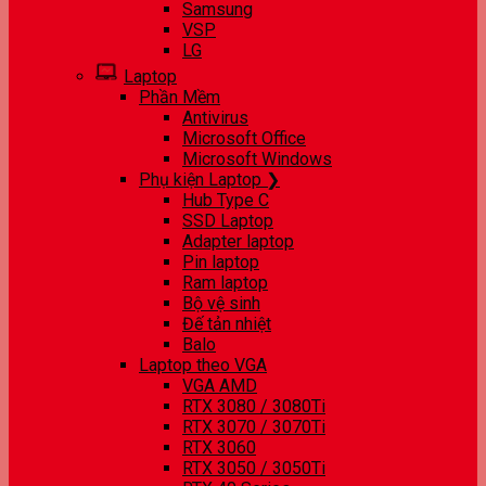
Samsung
VSP
LG
Laptop
Phần Mềm
Antivirus
Microsoft Office
Microsoft Windows
Phụ kiện Laptop ❯
Hub Type C
SSD Laptop
Adapter laptop
Pin laptop
Ram laptop
Bộ vệ sinh
Đế tản nhiệt
Balo
Laptop theo VGA
VGA AMD
RTX 3080 / 3080Ti
RTX 3070 / 3070Ti
RTX 3060
RTX 3050 / 3050Ti