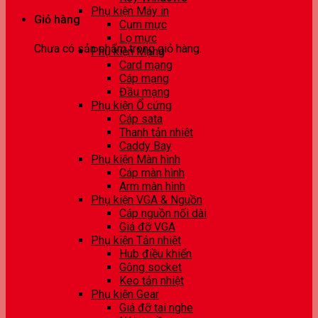
Phụ kiện Máy in
Giỏ hàng
Cụm mực
Lọ mực
Chưa có sản phẩm trong giỏ hàng.
Phụ kiện Mạng
Card mạng
Cáp mạng
Đầu mạng
Phụ kiện Ổ cứng
Cáp sata
Thanh tản nhiệt
Caddy Bay
Phụ kiện Màn hình
Cáp màn hình
Arm màn hình
Phụ kiện VGA & Nguồn
Cáp nguồn nối dài
Giá đỡ VGA
Phụ kiện Tản nhiệt
Hub điều khiển
Gông socket
Keo tản nhiệt
Phụ kiện Gear
Giá đỡ tai nghe