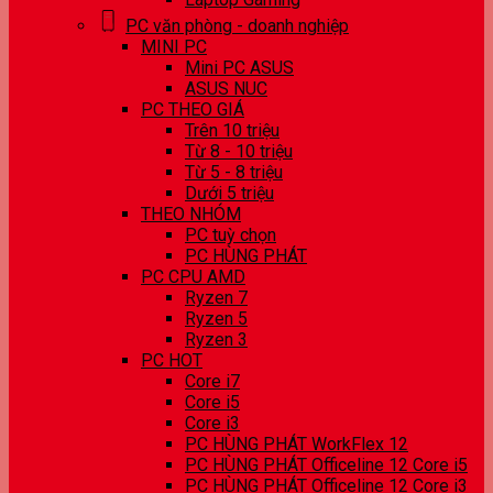
PC văn phòng - doanh nghiệp
MINI PC
Mini PC ASUS
ASUS NUC
PC THEO GIÁ
Trên 10 triệu
Từ 8 - 10 triệu
Từ 5 - 8 triệu
Dưới 5 triệu
THEO NHÓM
PC tuỳ chọn
PC HÙNG PHÁT
PC CPU AMD
Ryzen 7
Ryzen 5
Ryzen 3
PC HOT
Core i7
Core i5
Core i3
PC HÙNG PHÁT WorkFlex 12
PC HÙNG PHÁT Officeline 12 Core i5
PC HÙNG PHÁT Officeline 12 Core i3