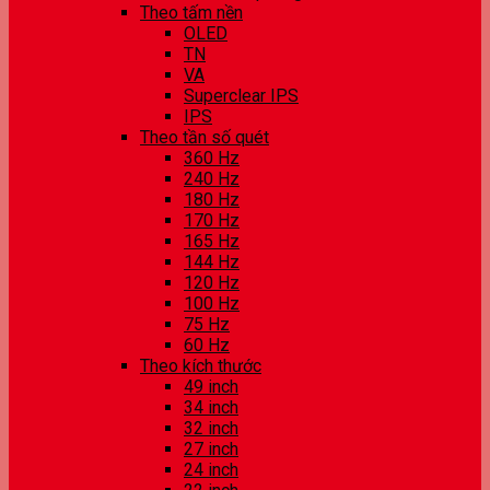
Theo tấm nền
OLED
TN
VA
Superclear IPS
IPS
Theo tần số quét
360 Hz
240 Hz
180 Hz
170 Hz
165 Hz
144 Hz
120 Hz
100 Hz
75 Hz
60 Hz
Theo kích thước
49 inch
34 inch
32 inch
27 inch
24 inch