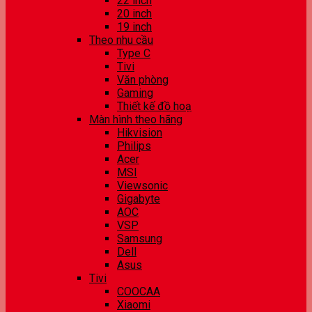
22 inch
20 inch
19 inch
Theo nhu cầu
Type C
Tivi
Văn phòng
Gaming
Thiết kế đồ hoạ
Màn hình theo hãng
Hikvision
Philips
Acer
MSI
Viewsonic
Gigabyte
AOC
VSP
Samsung
Dell
Asus
Tivi
COOCAA
Xiaomi