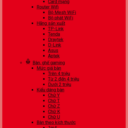
Card mạng
Router Wifi
Bộ Mesh WiFi
Bộ phát WiFi
Hãng sản xuất
TP-Link
Tenda
Draytek
D-Link
Asus
Aptek
Bàn, ghế gaming
Mức giá bàn
Trên 4 triệu
Từ 2 đến 4 triệu
Dưới 2 triệu
Kiểu dáng bàn
Chữ Y
Chữ T
Chữ Z
Chữ K
Chữ U
Bàn theo kích thước
1m4