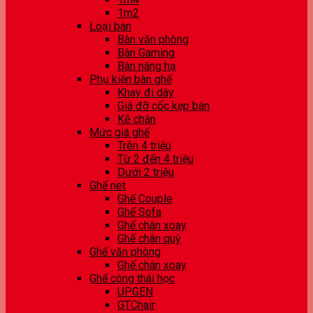
1m2
Loại bàn
Bàn văn phòng
Bàn Gaming
Bàn nâng hạ
Phụ kiện bàn ghế
Khay đi dây
Giá đỡ cốc kẹp bàn
Kê chân
Mức giá ghế
Trên 4 triệu
Từ 2 đến 4 triệu
Dưới 2 triệu
Ghế net
Ghế Couple
Ghế Sofa
Ghế chân xoay
Ghế chân quỳ
Ghế văn phòng
Ghế chân xoay
Ghế công thái học
UPGEN
GTChair