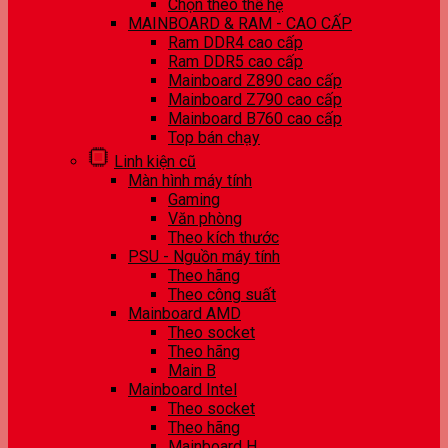
Chọn theo thế hệ
MAINBOARD & RAM - CAO CẤP
Ram DDR4 cao cấp
Ram DDR5 cao cấp
Mainboard Z890 cao cấp
Mainboard Z790 cao cấp
Mainboard B760 cao cấp
Top bán chạy
Linh kiện cũ
Màn hình máy tính
Gaming
Văn phòng
Theo kích thước
PSU - Nguồn máy tính
Theo hãng
Theo công suất
Mainboard AMD
Theo socket
Theo hãng
Main B
Mainboard Intel
Theo socket
Theo hãng
Mainboard H