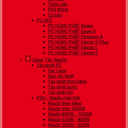
Trung cấp
Phổ thông
Cơ bản
PC HOT
PC HÙNG PHÁT Relaw
PC HÙNG PHÁT Eagle S
PC HÙNG PHÁT Pegasus A
PC HÙNG PHÁT Falcon D Plus
PC HÙNG PHÁT Falcon C
PC HÙNG PHÁT Falcon E
Case, Tản, Nguồn
Tản nhiệt PC
Fan Case
Keo tản nhiệt
Tản nhiệt theo hãng
Tản nhiệt nước
Tản nhiệt khí
PSU - Nguồn máy tính
Nguồn theo hãng
Nguồn trên 1000W
Nguồn 800W - 1000W
Nguồn 650W - 800W
Nguồn 550W - 650W