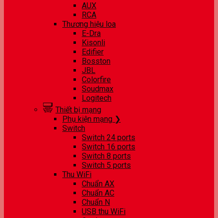
AUX
RCA
Thương hiệu loa
E-Dra
Kisonli
Edifier
Bosston
JBL
Colorfire
Soudmax
Logitech
Thiết bị mạng
Phụ kiện mạng ❯
Switch
Switch 24 ports
Switch 16 ports
Switch 8 ports
Switch 5 ports
Thu WiFi
Chuẩn AX
Chuẩn AC
Chuẩn N
USB thu WiFi