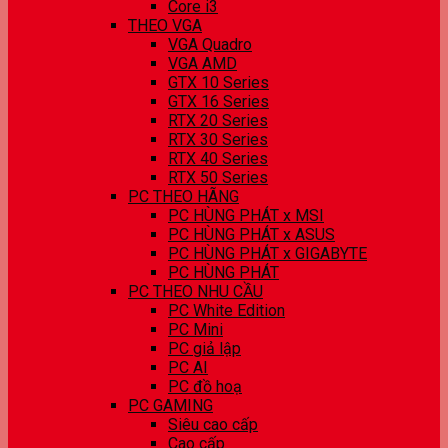
Core i3
THEO VGA
VGA Quadro
VGA AMD
GTX 10 Series
GTX 16 Series
RTX 20 Series
RTX 30 Series
RTX 40 Series
RTX 50 Series
PC THEO HÃNG
PC HÙNG PHÁT x MSI
PC HÙNG PHÁT x ASUS
PC HÙNG PHÁT x GIGABYTE
PC HÙNG PHÁT
PC THEO NHU CẦU
PC White Edition
PC Mini
PC giả lập
PC AI
PC đồ hoạ
PC GAMING
Siêu cao cấp
Cao cấp