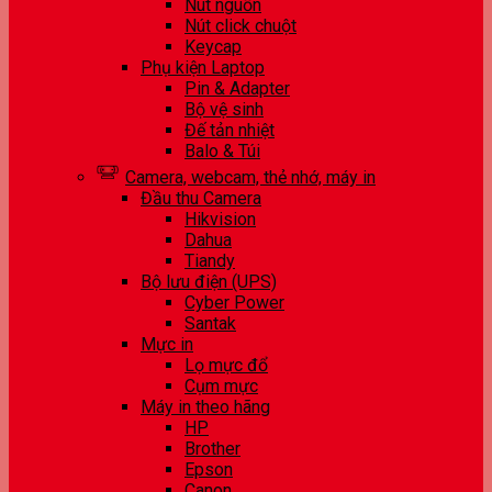
Nút nguồn
Nút click chuột
Keycap
Phụ kiện Laptop
Pin & Adapter
Bộ vệ sinh
Đế tản nhiệt
Balo & Túi
Camera, webcam, thẻ nhớ, máy in
Đầu thu Camera
Hikvision
Dahua
Tiandy
Bộ lưu điện (UPS)
Cyber Power
Santak
Mực in
Lọ mực đổ
Cụm mực
Máy in theo hãng
HP
Brother
Epson
Canon