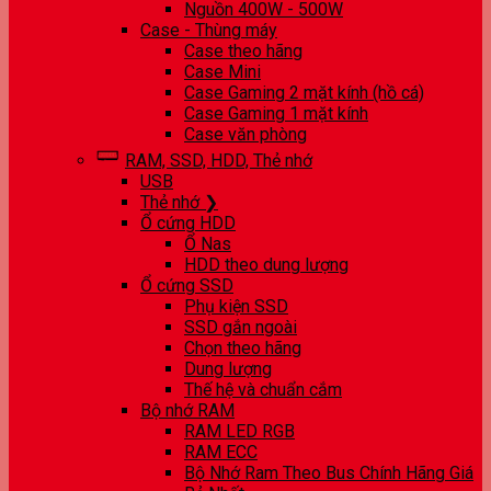
Nguồn 400W - 500W
Case - Thùng máy
Case theo hãng
Case Mini
Case Gaming 2 mặt kính (hồ cá)
Case Gaming 1 mặt kính
Case văn phòng
RAM, SSD, HDD, Thẻ nhớ
USB
Thẻ nhớ ❯
Ổ cứng HDD
Ổ Nas
HDD theo dung lượng
Ổ cứng SSD
Phụ kiện SSD
SSD gắn ngoài
Chọn theo hãng
Dung lượng
Thế hệ và chuẩn cắm
Bộ nhớ RAM
RAM LED RGB
RAM ECC
Bộ Nhớ Ram Theo Bus Chính Hãng Giá