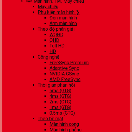
Màn hình, Tivi, Máy chiếu
Máy chiếu
Phụ kiện màn hình ❯
Đèn màn hình
Arm màn hình
Theo độ phân giải
WQHD
QHD
Full HD
HD
Công nghệ
FreeSync Premium
Adaptive Sync
NVIDIA GSync
AMD FreeSync
Thời gian phản hồi
5ms (GTG)
4ms (GTG)
2ms (GTG)
1ms (GTG)
0.5ms (GTG)
Theo bề mặt
Màn hình cong
Màn hình phẳng