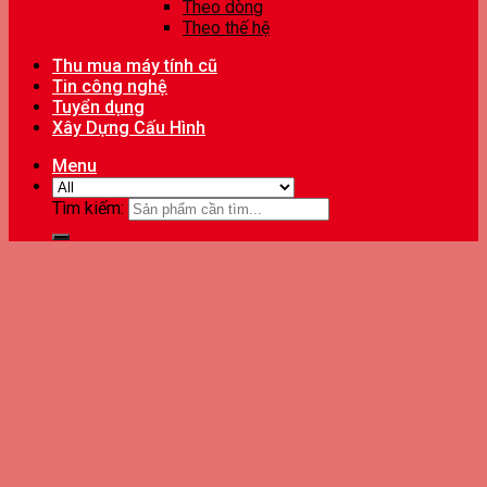
Theo dòng
Theo thế hệ
Thu mua máy tính cũ
Tin công nghệ
Tuyển dụng
Xây Dựng Cấu Hình
Menu
Tìm kiếm: