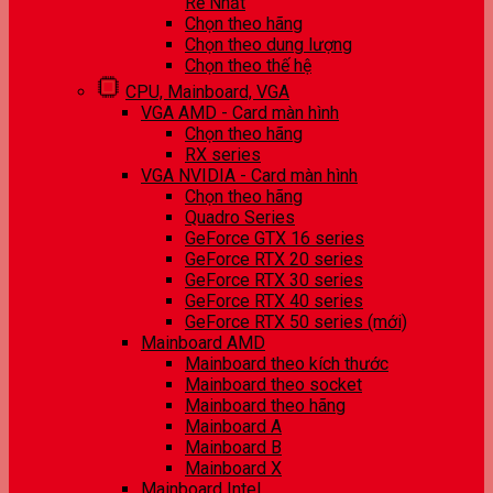
Rẻ Nhất
Chọn theo hãng
Chọn theo dung lượng
Chọn theo thế hệ
CPU, Mainboard, VGA
VGA AMD - Card màn hình
Chọn theo hãng
RX series
VGA NVIDIA - Card màn hình
Chọn theo hãng
Quadro Series
GeForce GTX 16 series
GeForce RTX 20 series
GeForce RTX 30 series
GeForce RTX 40 series
GeForce RTX 50 series (mới)
Mainboard AMD
Mainboard theo kích thước
Mainboard theo socket
Mainboard theo hãng
Mainboard A
Mainboard B
Mainboard X
Mainboard Intel