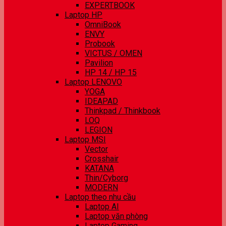
EXPERTBOOK
Laptop HP
OmniBook
ENVY
Probook
VICTUS / OMEN
Pavilion
HP 14 / HP 15
Laptop LENOVO
YOGA
IDEAPAD
Thinkpad / Thinkbook
LOQ
LEGION
Laptop MSI
Vector
Crosshair
KATANA
Thin/Cyborg
MODERN
Laptop theo nhu cầu
Laptop AI
Laptop văn phòng
Laptop Gaming