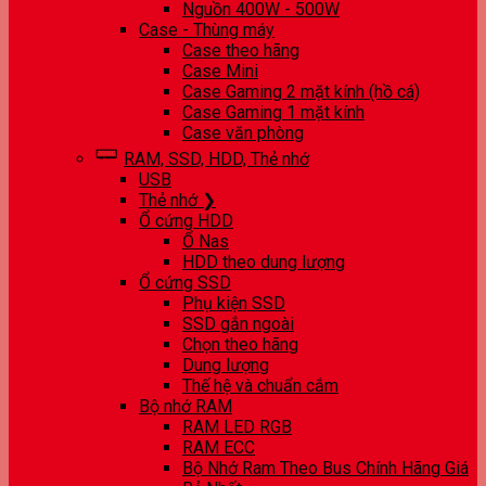
Nguồn 400W - 500W
Case - Thùng máy
Case theo hãng
Case Mini
Case Gaming 2 mặt kính (hồ cá)
Case Gaming 1 mặt kính
Case văn phòng
RAM, SSD, HDD, Thẻ nhớ
USB
Thẻ nhớ ❯
Ổ cứng HDD
Ổ Nas
HDD theo dung lượng
Ổ cứng SSD
Phụ kiện SSD
SSD gắn ngoài
Chọn theo hãng
Dung lượng
Thế hệ và chuẩn cắm
Bộ nhớ RAM
RAM LED RGB
RAM ECC
Bộ Nhớ Ram Theo Bus Chính Hãng Giá