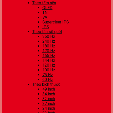
Theo tấm nền
OLED
TN
VA
Superclear IPS
IPS
Theo tần số quét
360 Hz
240 Hz
180 Hz
170 Hz
165 Hz
144 Hz
120 Hz
100 Hz
75 Hz
60 Hz
Theo kích thước
49 inch
34 inch
32 inch
27 inch
24 inch