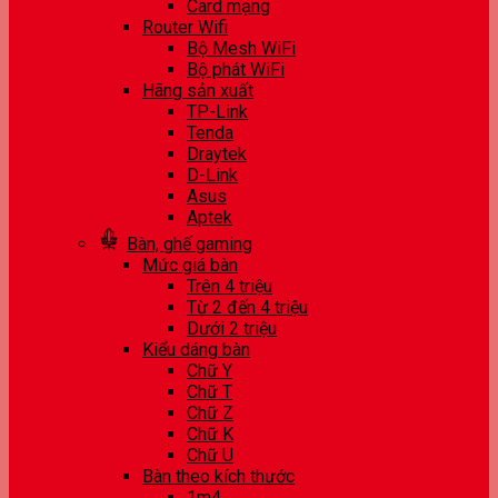
Card mạng
Router Wifi
Bộ Mesh WiFi
Bộ phát WiFi
Hãng sản xuất
TP-Link
Tenda
Draytek
D-Link
Asus
Aptek
Bàn, ghế gaming
Mức giá bàn
Trên 4 triệu
Từ 2 đến 4 triệu
Dưới 2 triệu
Kiểu dáng bàn
Chữ Y
Chữ T
Chữ Z
Chữ K
Chữ U
Bàn theo kích thước
1m4