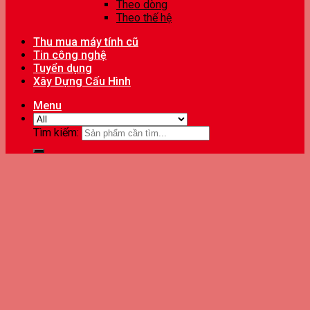
Theo dòng
Theo thế hệ
Thu mua máy tính cũ
Tin công nghệ
Tuyển dụng
Xây Dựng Cấu Hình
Menu
Tìm kiếm: