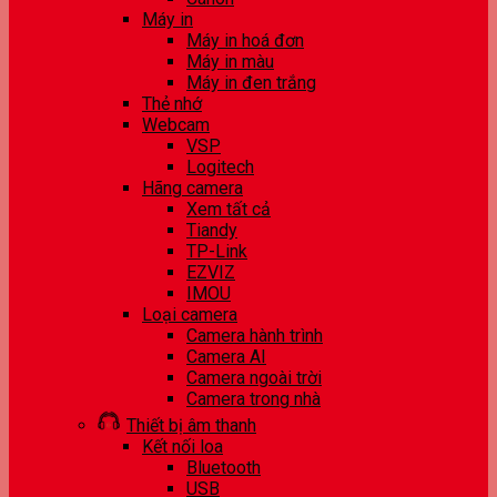
Máy in
Máy in hoá đơn
Máy in màu
Máy in đen trắng
Thẻ nhớ
Webcam
VSP
Logitech
Hãng camera
Xem tất cả
Tiandy
TP-Link
EZVIZ
IMOU
Loại camera
Camera hành trình
Camera AI
Camera ngoài trời
Camera trong nhà
Thiết bị âm thanh
Kết nối loa
Bluetooth
USB