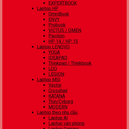
EXPERTBOOK
Laptop HP
OmniBook
ENVY
Probook
VICTUS / OMEN
Pavilion
HP 14 / HP 15
Laptop LENOVO
YOGA
IDEAPAD
Thinkpad / Thinkbook
LOQ
LEGION
Laptop MSI
Vector
Crosshair
KATANA
Thin/Cyborg
MODERN
Laptop theo nhu cầu
Laptop AI
Laptop văn phòng
Laptop Gaming