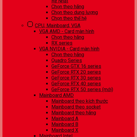
Rẻ Nhất
Chọn theo hãng
Chọn theo dung lượng
Chọn theo thế hệ
CPU, Mainboard, VGA
VGA AMD - Card màn hình
Chọn theo hãng
RX series
VGA NVIDIA - Card màn hình
Chọn theo hãng
Quadro Series
GeForce GTX 16 series
GeForce RTX 20 series
GeForce RTX 30 series
GeForce RTX 40 series
GeForce RTX 50 series (mới)
Mainboard AMD
Mainboard theo kích thước
Mainboard theo socket
Mainboard theo hãng
Mainboard A
Mainboard B
Mainboard X
Mainboard Intel