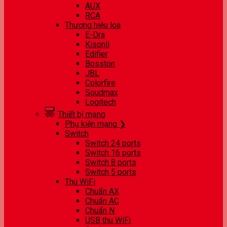
AUX
RCA
Thương hiệu loa
E-Dra
Kisonli
Edifier
Bosston
JBL
Colorfire
Soudmax
Logitech
Thiết bị mạng
Phụ kiện mạng ❯
Switch
Switch 24 ports
Switch 16 ports
Switch 8 ports
Switch 5 ports
Thu WiFi
Chuẩn AX
Chuẩn AC
Chuẩn N
USB thu WiFi