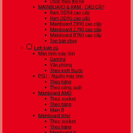
Chọn theo thế hệ
MAINBOARD & RAM - CAO CẤP
Ram DDR4 cao cấp
Ram DDR5 cao cấp
Mainboard Z890 cao cấp
Mainboard Z790 cao cấp
Mainboard B760 cao cấp
Top bán chạy
Linh kiện cũ
Màn hình máy tính
Gaming
Văn phòng
Theo kích thước
PSU - Nguồn máy tính
Theo hãng
Theo công suất
Mainboard AMD
Theo socket
Theo hãng
Main B
Mainboard Intel
Theo socket
Theo hãng
Mainboard H