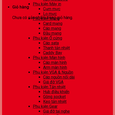
Phụ kiện Máy in
Giỏ hàng
Cụm mực
Lọ mực
Chưa có sản phẩm trong giỏ hàng.
Phụ kiện Mạng
Card mạng
Cáp mạng
Đầu mạng
Phụ kiện Ổ cứng
Cáp sata
Thanh tản nhiệt
Caddy Bay
Phụ kiện Màn hình
Cáp màn hình
Arm màn hình
Phụ kiện VGA & Nguồn
Cáp nguồn nối dài
Giá đỡ VGA
Phụ kiện Tản nhiệt
Hub điều khiển
Gông socket
Keo tản nhiệt
Phụ kiện Gear
Giá đỡ tai nghe