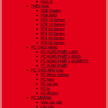
Core i3
THEO VGA
VGA Quadro
VGA AMD
GTX 10 Series
GTX 16 Series
RTX 20 Series
RTX 30 Series
RTX 40 Series
RTX 50 Series
PC THEO HÃNG
PC HÙNG PHÁT x MSI
PC HÙNG PHÁT x ASUS
PC HÙNG PHÁT x GIGABYTE
PC HÙNG PHÁT
PC THEO NHU CẦU
PC White Edition
PC Mini
PC giả lập
PC AI
PC đồ hoạ
PC GAMING
Siêu cao cấp
Cao cấp