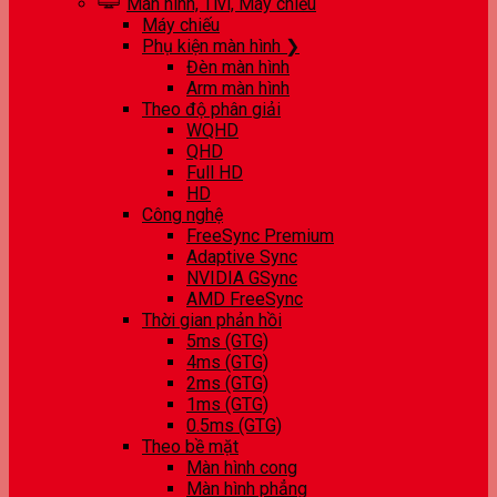
Màn hình, Tivi, Máy chiếu
Máy chiếu
Phụ kiện màn hình ❯
Đèn màn hình
Arm màn hình
Theo độ phân giải
WQHD
QHD
Full HD
HD
Công nghệ
FreeSync Premium
Adaptive Sync
NVIDIA GSync
AMD FreeSync
Thời gian phản hồi
5ms (GTG)
4ms (GTG)
2ms (GTG)
1ms (GTG)
0.5ms (GTG)
Theo bề mặt
Màn hình cong
Màn hình phẳng