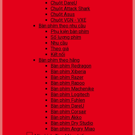
Chuột DareU
Chuột Attack Shark
Chuột Asus
Chuột VGN - VXE
Bàn phím theo nhu cầu
Phụ kiện bàn phím
Số lượng phím
Nhu cầu
Theo giá
Kết nối
Bàn phím theo hãng
Bàn phím Redragon
Bàn phím Xiberia
Bàn phím Razer
Bàn phím Rapoo
Bàn phím Machenike
Bàn phím Logitech
Bàn phím Fuhlen
Bàn phím DareU
Bàn phím Corsair
Bàn phím Akko
Bàn phím Dry Studio
Bàn phím Angry Miao