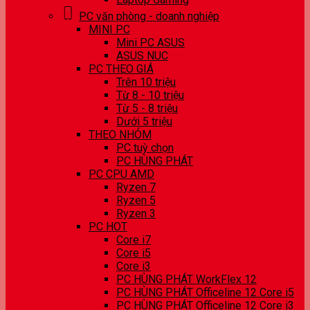
PC văn phòng - doanh nghiệp
MINI PC
Mini PC ASUS
ASUS NUC
PC THEO GIÁ
Trên 10 triệu
Từ 8 - 10 triệu
Từ 5 - 8 triệu
Dưới 5 triệu
THEO NHÓM
PC tuỳ chọn
PC HÙNG PHÁT
PC CPU AMD
Ryzen 7
Ryzen 5
Ryzen 3
PC HOT
Core i7
Core i5
Core i3
PC HÙNG PHÁT WorkFlex 12
PC HÙNG PHÁT Officeline 12 Core i5
PC HÙNG PHÁT Officeline 12 Core i3