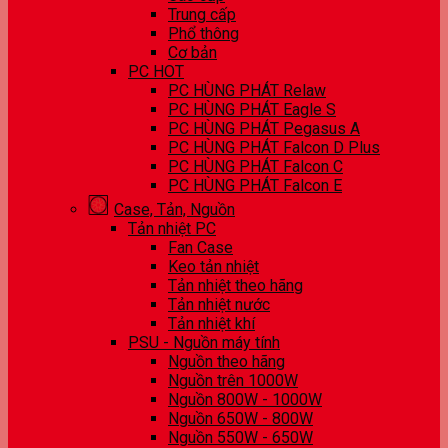
Trung cấp
Phổ thông
Cơ bản
PC HOT
PC HÙNG PHÁT Relaw
PC HÙNG PHÁT Eagle S
PC HÙNG PHÁT Pegasus A
PC HÙNG PHÁT Falcon D Plus
PC HÙNG PHÁT Falcon C
PC HÙNG PHÁT Falcon E
Case, Tản, Nguồn
Tản nhiệt PC
Fan Case
Keo tản nhiệt
Tản nhiệt theo hãng
Tản nhiệt nước
Tản nhiệt khí
PSU - Nguồn máy tính
Nguồn theo hãng
Nguồn trên 1000W
Nguồn 800W - 1000W
Nguồn 650W - 800W
Nguồn 550W - 650W