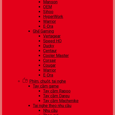
Manson
OEM
Sihoo
HyperWork
Warrior
E-Dra
Ghế Gaming
Vertagear
Speed HQ
Ducky
Centaur
Cooler Master
Corsair
Cougar
Warrior
E-Dra
Phím, chuột, tai nghe
Tay cầm game
Tay cầm Rapoo
Tay cầm Dareu
Tay cầm Machenike
Tai nghe theo nhu cầu
Nhu cầu