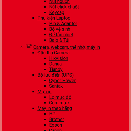
Nút nguồn
Nút click chuột
Keycap
Phụ kiện Laptop
Pin & Adapter
Bộ vệ sinh
Đế tản nhiệt
Balo & Túi
Camera, webcam, thẻ nhớ, máy in
Đầu thu Camera
Hikvision
Dahua
Tiandy
Bộ lưu điện (UPS)
Cyber Power
Santak
Mực in
Lọ mực đổ
Cụm mực
Máy in theo hãng
HP
Brother
Epson
Canon