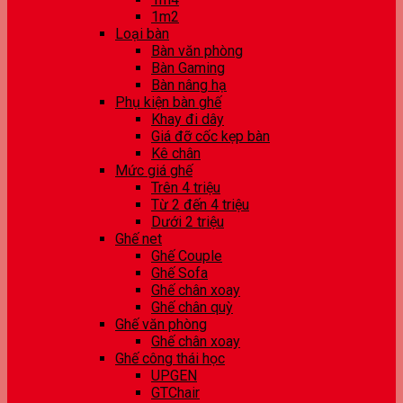
1m2
Loại bàn
Bàn văn phòng
Bàn Gaming
Bàn nâng hạ
Phụ kiện bàn ghế
Khay đi dây
Giá đỡ cốc kẹp bàn
Kê chân
Mức giá ghế
Trên 4 triệu
Từ 2 đến 4 triệu
Dưới 2 triệu
Ghế net
Ghế Couple
Ghế Sofa
Ghế chân xoay
Ghế chân quỳ
Ghế văn phòng
Ghế chân xoay
Ghế công thái học
UPGEN
GTChair