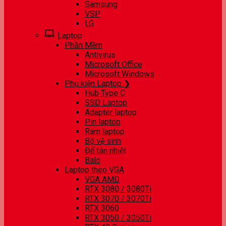
Samsung
VSP
LG
Laptop
Phần Mềm
Antivirus
Microsoft Office
Microsoft Windows
Phụ kiện Laptop ❯
Hub Type C
SSD Laptop
Adapter laptop
Pin laptop
Ram laptop
Bộ vệ sinh
Đế tản nhiệt
Balo
Laptop theo VGA
VGA AMD
RTX 3080 / 3080Ti
RTX 3070 / 3070Ti
RTX 3060
RTX 3050 / 3050Ti