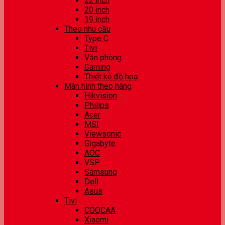
22 inch
20 inch
19 inch
Theo nhu cầu
Type C
Tivi
Văn phòng
Gaming
Thiết kế đồ hoạ
Màn hình theo hãng
Hikvision
Philips
Acer
MSI
Viewsonic
Gigabyte
AOC
VSP
Samsung
Dell
Asus
Tivi
COOCAA
Xiaomi