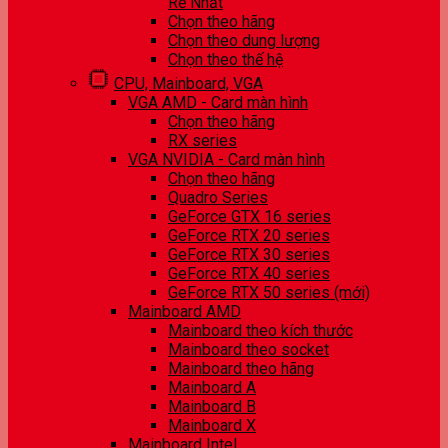
Rẻ Nhất
Chọn theo hãng
Chọn theo dung lượng
Chọn theo thế hệ
CPU, Mainboard, VGA
VGA AMD - Card màn hình
Chọn theo hãng
RX series
VGA NVIDIA - Card màn hình
Chọn theo hãng
Quadro Series
GeForce GTX 16 series
GeForce RTX 20 series
GeForce RTX 30 series
GeForce RTX 40 series
GeForce RTX 50 series (mới)
Mainboard AMD
Mainboard theo kích thước
Mainboard theo socket
Mainboard theo hãng
Mainboard A
Mainboard B
Mainboard X
Mainboard Intel