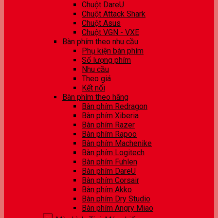
Chuột DareU
Chuột Attack Shark
Chuột Asus
Chuột VGN - VXE
Bàn phím theo nhu cầu
Phụ kiện bàn phím
Số lượng phím
Nhu cầu
Theo giá
Kết nối
Bàn phím theo hãng
Bàn phím Redragon
Bàn phím Xiberia
Bàn phím Razer
Bàn phím Rapoo
Bàn phím Machenike
Bàn phím Logitech
Bàn phím Fuhlen
Bàn phím DareU
Bàn phím Corsair
Bàn phím Akko
Bàn phím Dry Studio
Bàn phím Angry Miao