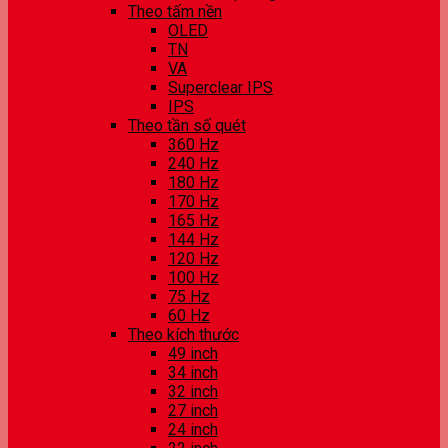
Theo tấm nền
OLED
TN
VA
Superclear IPS
IPS
Theo tần số quét
360 Hz
240 Hz
180 Hz
170 Hz
165 Hz
144 Hz
120 Hz
100 Hz
75 Hz
60 Hz
Theo kích thước
49 inch
34 inch
32 inch
27 inch
24 inch