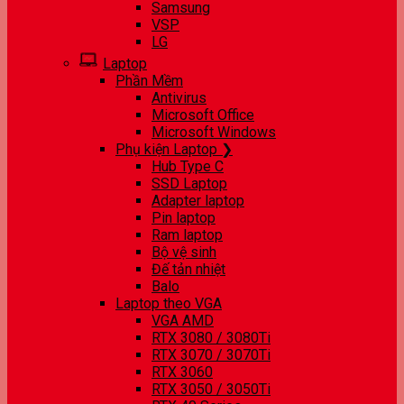
Samsung
VSP
LG
Laptop
Phần Mềm
Antivirus
Microsoft Office
Microsoft Windows
Phụ kiện Laptop ❯
Hub Type C
SSD Laptop
Adapter laptop
Pin laptop
Ram laptop
Bộ vệ sinh
Đế tản nhiệt
Balo
Laptop theo VGA
VGA AMD
RTX 3080 / 3080Ti
RTX 3070 / 3070Ti
RTX 3060
RTX 3050 / 3050Ti