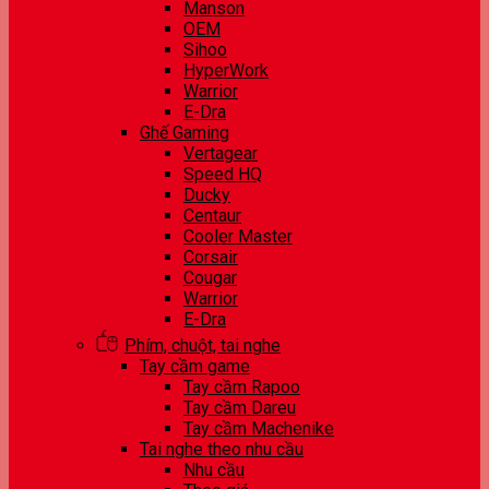
Manson
OEM
Sihoo
HyperWork
Warrior
E-Dra
Ghế Gaming
Vertagear
Speed HQ
Ducky
Centaur
Cooler Master
Corsair
Cougar
Warrior
E-Dra
Phím, chuột, tai nghe
Tay cầm game
Tay cầm Rapoo
Tay cầm Dareu
Tay cầm Machenike
Tai nghe theo nhu cầu
Nhu cầu