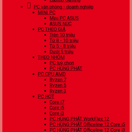
PC văn phòng - doanh nghiệp
MINI PC
Mini PC ASUS
ASUS NUC
PC THEO GIÁ
Trên 10 triệu
Từ 8 - 10 triệu
Từ 5 - 8 triệu
Dưới 5 triệu
THEO NHÓM
PC tuỳ chọn
PC HÙNG PHÁT
PC CPU AMD
Ryzen 7
Ryzen 5
Ryzen 3
PC HOT
Core i7
Core i5
Core i3
PC HÙNG PHÁT WorkFlex 12
PC HÙNG PHÁT Officeline 12 Core i5
PC HÙNG PHÁT Officeline 12 Core i3