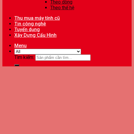
Theo dòng
Theo thế hệ
Thu mua máy tính cũ
Tin công nghệ
Tuyển dụng
Xây Dựng Cấu Hình
Menu
Tìm kiếm: