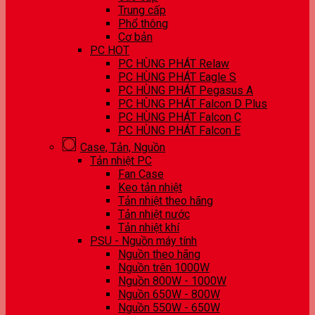
Trung cấp
Phổ thông
Cơ bản
PC HOT
PC HÙNG PHÁT Relaw
PC HÙNG PHÁT Eagle S
PC HÙNG PHÁT Pegasus A
PC HÙNG PHÁT Falcon D Plus
PC HÙNG PHÁT Falcon C
PC HÙNG PHÁT Falcon E
Case, Tản, Nguồn
Tản nhiệt PC
Fan Case
Keo tản nhiệt
Tản nhiệt theo hãng
Tản nhiệt nước
Tản nhiệt khí
PSU - Nguồn máy tính
Nguồn theo hãng
Nguồn trên 1000W
Nguồn 800W - 1000W
Nguồn 650W - 800W
Nguồn 550W - 650W