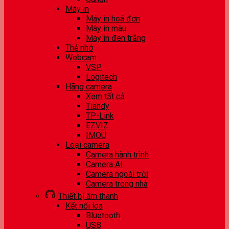
Máy in
Máy in hoá đơn
Máy in màu
Máy in đen trắng
Thẻ nhớ
Webcam
VSP
Logitech
Hãng camera
Xem tất cả
Tiandy
TP-Link
EZVIZ
IMOU
Loại camera
Camera hành trình
Camera AI
Camera ngoài trời
Camera trong nhà
Thiết bị âm thanh
Kết nối loa
Bluetooth
USB