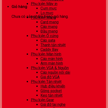
Phụ kiện Máy in
Giỏ hàng
Cụm mực
Lọ mực
Chưa có sản phẩm trong giỏ hàng.
Phụ kiện Mạng
Card mạng
Cáp mạng
Đầu mạng
Phụ kiện Ổ cứng
Cáp sata
Thanh tản nhiệt
Caddy Bay
Phụ kiện Màn hình
Cáp màn hình
Arm màn hình
Phụ kiện VGA & Nguồn
Cáp nguồn nối dài
Giá đỡ VGA
Phụ kiện Tản nhiệt
Hub điều khiển
Gông socket
Keo tản nhiệt
Phụ kiện Gear
Giá đỡ tai nghe