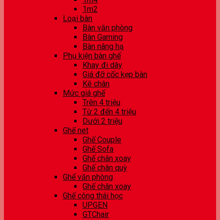
1m2
Loại bàn
Bàn văn phòng
Bàn Gaming
Bàn nâng hạ
Phụ kiện bàn ghế
Khay đi dây
Giá đỡ cốc kẹp bàn
Kê chân
Mức giá ghế
Trên 4 triệu
Từ 2 đến 4 triệu
Dưới 2 triệu
Ghế net
Ghế Couple
Ghế Sofa
Ghế chân xoay
Ghế chân quỳ
Ghế văn phòng
Ghế chân xoay
Ghế công thái học
UPGEN
GTChair