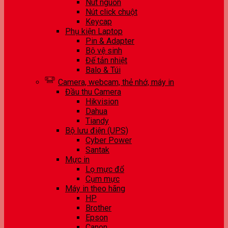
Nút nguồn
Nút click chuột
Keycap
Phụ kiện Laptop
Pin & Adapter
Bộ vệ sinh
Đế tản nhiệt
Balo & Túi
Camera, webcam, thẻ nhớ, máy in
Đầu thu Camera
Hikvision
Dahua
Tiandy
Bộ lưu điện (UPS)
Cyber Power
Santak
Mực in
Lọ mực đổ
Cụm mực
Máy in theo hãng
HP
Brother
Epson
Canon