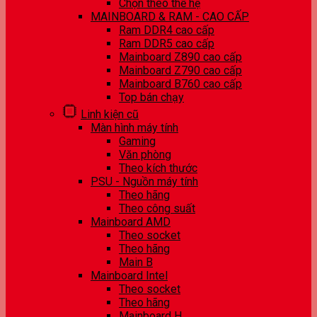
Chọn theo thế hệ
MAINBOARD & RAM - CAO CẤP
Ram DDR4 cao cấp
Ram DDR5 cao cấp
Mainboard Z890 cao cấp
Mainboard Z790 cao cấp
Mainboard B760 cao cấp
Top bán chạy
Linh kiện cũ
Màn hình máy tính
Gaming
Văn phòng
Theo kích thước
PSU - Nguồn máy tính
Theo hãng
Theo công suất
Mainboard AMD
Theo socket
Theo hãng
Main B
Mainboard Intel
Theo socket
Theo hãng
Mainboard H