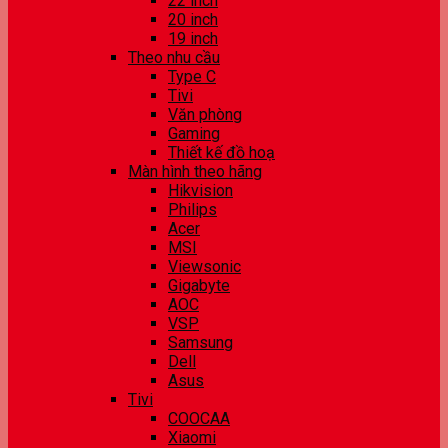
22 inch
20 inch
19 inch
Theo nhu cầu
Type C
Tivi
Văn phòng
Gaming
Thiết kế đồ hoạ
Màn hình theo hãng
Hikvision
Philips
Acer
MSI
Viewsonic
Gigabyte
AOC
VSP
Samsung
Dell
Asus
Tivi
COOCAA
Xiaomi