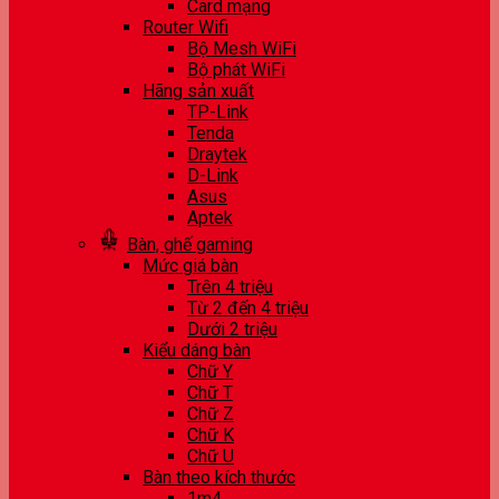
Card mạng
Router Wifi
Bộ Mesh WiFi
Bộ phát WiFi
Hãng sản xuất
TP-Link
Tenda
Draytek
D-Link
Asus
Aptek
Bàn, ghế gaming
Mức giá bàn
Trên 4 triệu
Từ 2 đến 4 triệu
Dưới 2 triệu
Kiểu dáng bàn
Chữ Y
Chữ T
Chữ Z
Chữ K
Chữ U
Bàn theo kích thước
1m4