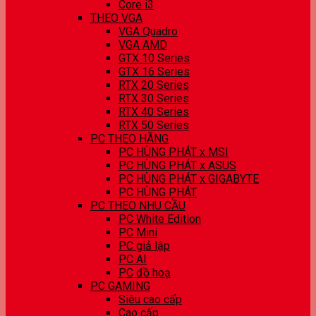
Core i3
THEO VGA
VGA Quadro
VGA AMD
GTX 10 Series
GTX 16 Series
RTX 20 Series
RTX 30 Series
RTX 40 Series
RTX 50 Series
PC THEO HÃNG
PC HÙNG PHÁT x MSI
PC HÙNG PHÁT x ASUS
PC HÙNG PHÁT x GIGABYTE
PC HÙNG PHÁT
PC THEO NHU CẦU
PC White Edition
PC Mini
PC giả lập
PC AI
PC đồ hoạ
PC GAMING
Siêu cao cấp
Cao cấp