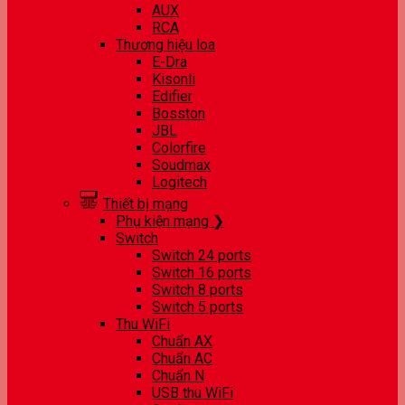
AUX
RCA
Thương hiệu loa
E-Dra
Kisonli
Edifier
Bosston
JBL
Colorfire
Soudmax
Logitech
Thiết bị mạng
Phụ kiện mạng ❯
Switch
Switch 24 ports
Switch 16 ports
Switch 8 ports
Switch 5 ports
Thu WiFi
Chuẩn AX
Chuẩn AC
Chuẩn N
USB thu WiFi