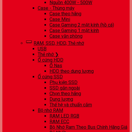
Nguồn 400W - 500W
Case - Thùng máy
Case theo hãng
Case Mini
Case Gaming 2 mặt kính (hồ cá)
Case Gaming 1 mặt kính
Case văn phòng
RAM, SSD, HDD, Thẻ nhớ
USB
Thẻ nhớ ❯
Ổ cứng HDD
Ổ Nas
HDD theo dung lượng
Ổ cứng SSD
Phụ kiện SSD
SSD gắn ngoài
Chọn theo hãng
Dung lượng
Thế hệ và chuẩn cắm
Bộ nhớ RAM
RAM LED RGB
RAM ECC
Bộ Nhớ Ram Theo Bus Chính Hãng Giá