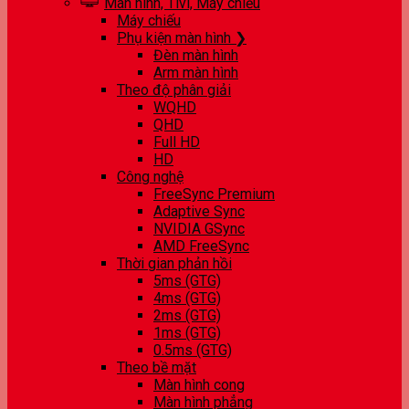
Màn hình, Tivi, Máy chiếu
Máy chiếu
Phụ kiện màn hình ❯
Đèn màn hình
Arm màn hình
Theo độ phân giải
WQHD
QHD
Full HD
HD
Công nghệ
FreeSync Premium
Adaptive Sync
NVIDIA GSync
AMD FreeSync
Thời gian phản hồi
5ms (GTG)
4ms (GTG)
2ms (GTG)
1ms (GTG)
0.5ms (GTG)
Theo bề mặt
Màn hình cong
Màn hình phẳng