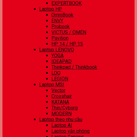
EXPERTBOOK
Laptop HP
OmniBook
ENVY
Probook
VICTUS / OMEN
Pavilion
HP 14 / HP 15
Laptop LENOVO
YOGA
IDEAPAD
Thinkpad / Thinkbook
LOQ
LEGION
Laptop MSI
Vector
Crosshair
KATANA
Thin/Cyborg
MODERN
Laptop theo nhu cầu
Laptop AI
Laptop văn phòng
Laptop Gaming