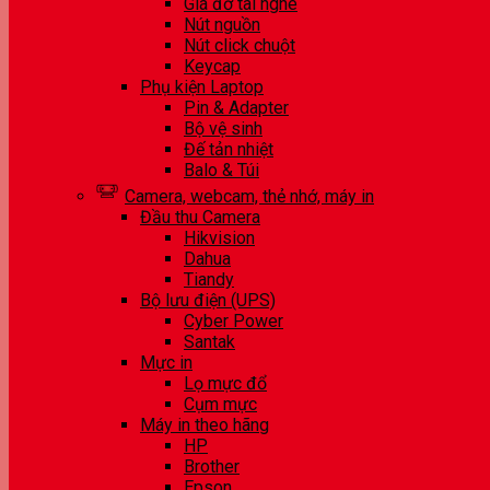
Giá đỡ tai nghe
Nút nguồn
Nút click chuột
Keycap
Phụ kiện Laptop
Pin & Adapter
Bộ vệ sinh
Đế tản nhiệt
Balo & Túi
Camera, webcam, thẻ nhớ, máy in
Đầu thu Camera
Hikvision
Dahua
Tiandy
Bộ lưu điện (UPS)
Cyber Power
Santak
Mực in
Lọ mực đổ
Cụm mực
Máy in theo hãng
HP
Brother
Epson