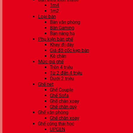
1m4
1m2
Loại bàn
Bàn văn phòng
Bàn Gaming
Bàn nâng hạ
Phụ kiện bàn ghế
Khay đi dây
Giá đỡ cốc kẹp bàn
Kê chân
Mức giá ghế
Trên 4 triệu
Từ 2 đến 4 triệu
Dưới 2 triệu
Ghế net
Ghế Couple
Ghế Sofa
Ghế chân xoay
Ghế chân quỳ
Ghế văn phòng
Ghế chân xoay
Ghế công thái học
UPGEN