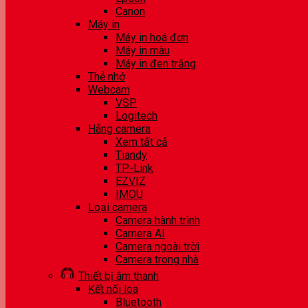
Canon
Máy in
Máy in hoá đơn
Máy in màu
Máy in đen trắng
Thẻ nhớ
Webcam
VSP
Logitech
Hãng camera
Xem tất cả
Tiandy
TP-Link
EZVIZ
IMOU
Loại camera
Camera hành trình
Camera AI
Camera ngoài trời
Camera trong nhà
Thiết bị âm thanh
Kết nối loa
Bluetooth