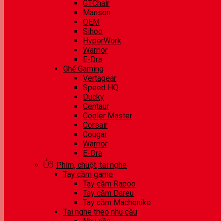
GTChair
Manson
OEM
Sihoo
HyperWork
Warrior
E-Dra
Ghế Gaming
Vertagear
Speed HQ
Ducky
Centaur
Cooler Master
Corsair
Cougar
Warrior
E-Dra
Phím, chuột, tai nghe
Tay cầm game
Tay cầm Rapoo
Tay cầm Dareu
Tay cầm Machenike
Tai nghe theo nhu cầu