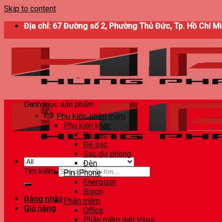
Skip to content
Địa chỉ: 67 Đường số 2, Phường Thủ Đức, Tp. Hồ Chí M
Danh mục sản phẩm
Phụ kiện, phần mềm
Phụ kiện khác
Củ sạc
Đế sạc
Sạc dự phòng
Đèn
Tìm kiếm:
Pin iPhone
Energizer
Bison
Đăng nhập
Phần mềm
Giỏ hàng
Office
Phần mềm diệt Virus