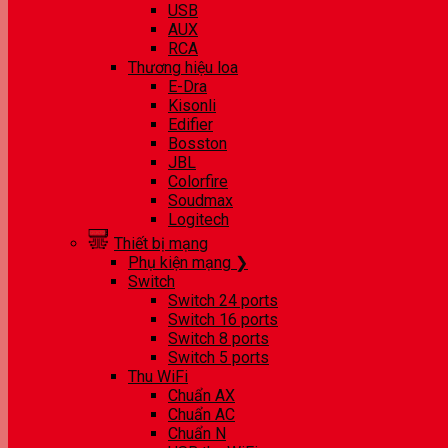
USB
AUX
RCA
Thương hiệu loa
E-Dra
Kisonli
Edifier
Bosston
JBL
Colorfire
Soudmax
Logitech
Thiết bị mạng
Phụ kiện mạng ❯
Switch
Switch 24 ports
Switch 16 ports
Switch 8 ports
Switch 5 ports
Thu WiFi
Chuẩn AX
Chuẩn AC
Chuẩn N