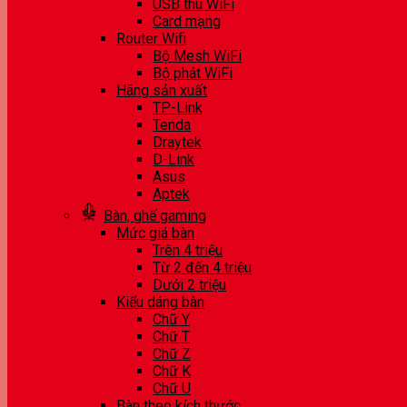
USB thu WiFi
Card mạng
Router Wifi
Bộ Mesh WiFi
Bộ phát WiFi
Hãng sản xuất
TP-Link
Tenda
Draytek
D-Link
Asus
Aptek
Bàn, ghế gaming
Mức giá bàn
Trên 4 triệu
Từ 2 đến 4 triệu
Dưới 2 triệu
Kiểu dáng bàn
Chữ Y
Chữ T
Chữ Z
Chữ K
Chữ U
Bàn theo kích thước