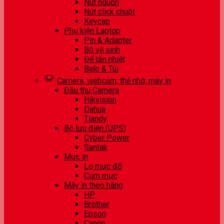
Nút nguồn
Nút click chuột
Keycap
Phụ kiện Laptop
Pin & Adapter
Bộ vệ sinh
Đế tản nhiệt
Balo & Túi
Camera, webcam, thẻ nhớ, máy in
Đầu thu Camera
Hikvision
Dahua
Tiandy
Bộ lưu điện (UPS)
Cyber Power
Santak
Mực in
Lọ mực đổ
Cụm mực
Máy in theo hãng
HP
Brother
Epson
Canon