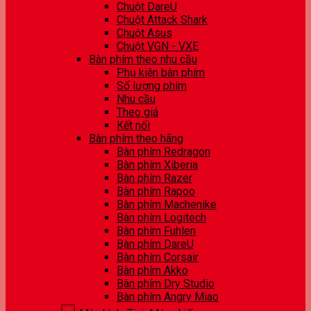
Chuột DareU
Chuột Attack Shark
Chuột Asus
Chuột VGN - VXE
Bàn phím theo nhu cầu
Phụ kiện bàn phím
Số lượng phím
Nhu cầu
Theo giá
Kết nối
Bàn phím theo hãng
Bàn phím Redragon
Bàn phím Xiberia
Bàn phím Razer
Bàn phím Rapoo
Bàn phím Machenike
Bàn phím Logitech
Bàn phím Fuhlen
Bàn phím DareU
Bàn phím Corsair
Bàn phím Akko
Bàn phím Dry Studio
Bàn phím Angry Miao