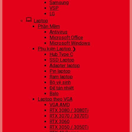
Samsung
VSP
LG
Laptop
Phần Mềm
Antivirus
Microsoft Office
Microsoft Windows
Phụ kiện Laptop ❯
Hub Type C
SSD Laptop
Adapter laptop
Pin laptop
Ram laptop
Bộ vệ sinh
Đế tản nhiệt
Balo
Laptop theo VGA
VGA AMD
RTX 3080 / 3080Ti
RTX 3070 / 3070Ti
RTX 3060
RTX 3050 / 3050Ti