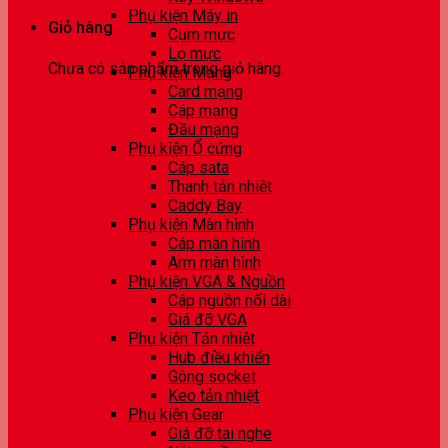
Phụ kiện Máy in
Giỏ hàng
Cụm mực
Lọ mực
Chưa có sản phẩm trong giỏ hàng.
Phụ kiện Mạng
Card mạng
Cáp mạng
Đầu mạng
Phụ kiện Ổ cứng
Cáp sata
Thanh tản nhiệt
Caddy Bay
Phụ kiện Màn hình
Cáp màn hình
Arm màn hình
Phụ kiện VGA & Nguồn
Cáp nguồn nối dài
Giá đỡ VGA
Phụ kiện Tản nhiệt
Hub điều khiển
Gông socket
Keo tản nhiệt
Phụ kiện Gear
Giá đỡ tai nghe