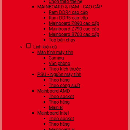
Chọn theo thế hệ
MAINBOARD & RAM - CAO CẤP
Ram DDR4 cao cấp
Ram DDR5 cao cấp
Mainboard Z890 cao cấp
Mainboard Z790 cao cấp
Mainboard B760 cao cấp
Top bán chạy
Linh kiện cũ
Màn hình máy tính
Gaming
Văn phòng
Theo kích thước
PSU - Nguồn máy tính
Theo hãng
Theo công suất
Mainboard AMD
Theo socket
Theo hãng
Main B
Mainboard Intel
Theo socket
Theo hãng
Mainboard H