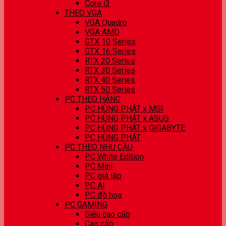
Core i3
THEO VGA
VGA Quadro
VGA AMD
GTX 10 Series
GTX 16 Series
RTX 20 Series
RTX 30 Series
RTX 40 Series
RTX 50 Series
PC THEO HÃNG
PC HÙNG PHÁT x MSI
PC HÙNG PHÁT x ASUS
PC HÙNG PHÁT x GIGABYTE
PC HÙNG PHÁT
PC THEO NHU CẦU
PC White Edition
PC Mini
PC giả lập
PC AI
PC đồ hoạ
PC GAMING
Siêu cao cấp
Cao cấp