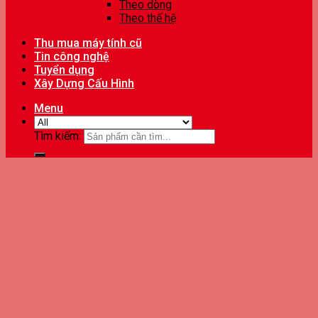
Theo dòng
Theo thế hệ
Thu mua máy tính cũ
Tin công nghệ
Tuyển dụng
Xây Dựng Cấu Hình
Menu
Tìm kiếm: