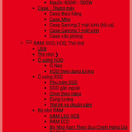
Nguồn 400W - 500W
Case - Thùng máy
Case theo hãng
Case Mini
Case Gaming 2 mặt kính (hồ cá)
Case Gaming 1 mặt kính
Case văn phòng
RAM, SSD, HDD, Thẻ nhớ
USB
Thẻ nhớ ❯
Ổ cứng HDD
Ổ Nas
HDD theo dung lượng
Ổ cứng SSD
Phụ kiện SSD
SSD gắn ngoài
Chọn theo hãng
Dung lượng
Thế hệ và chuẩn cắm
Bộ nhớ RAM
RAM LED RGB
RAM ECC
Bộ Nhớ Ram Theo Bus Chính Hãng Giá