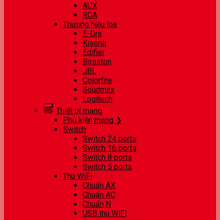
AUX
RCA
Thương hiệu loa
E-Dra
Kisonli
Edifier
Bosston
JBL
Colorfire
Soudmax
Logitech
Thiết bị mạng
Phụ kiện mạng ❯
Switch
Switch 24 ports
Switch 16 ports
Switch 8 ports
Switch 5 ports
Thu WiFi
Chuẩn AX
Chuẩn AC
Chuẩn N
USB thu WiFi