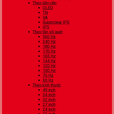
Theo tấm nền
OLED
TN
VA
Superclear IPS
IPS
Theo tần số quét
360 Hz
240 Hz
180 Hz
170 Hz
165 Hz
144 Hz
120 Hz
100 Hz
75 Hz
60 Hz
Theo kích thước
49 inch
34 inch
32 inch
27 inch
24 inch