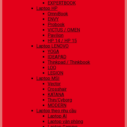
EXPERTBOOK
Laptop HP
OmniBook
ENVY
Probook
VICTUS / OMEN
Pavilion
HP 14 / HP 15
Laptop LENOVO
YOGA
IDEAPAD
Thinkpad / Thinkbook
LOQ
LEGION
Laptop MSI
Vector
Crosshair
KATANA
Thin/Cyborg
MODERN
Laptop theo nhu cầu
Laptop AI
Laptop văn phòng
Laptop Gaming