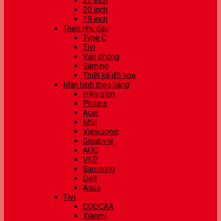
22 inch
20 inch
19 inch
Theo nhu cầu
Type C
Tivi
Văn phòng
Gaming
Thiết kế đồ hoạ
Màn hình theo hãng
Hikvision
Philips
Acer
MSI
Viewsonic
Gigabyte
AOC
VSP
Samsung
Dell
Asus
Tivi
COOCAA
Xiaomi