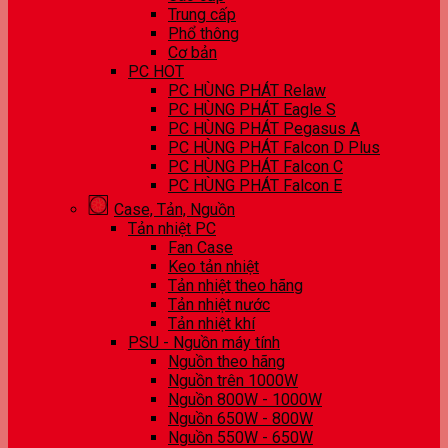
Trung cấp
Phổ thông
Cơ bản
PC HOT
PC HÙNG PHÁT Relaw
PC HÙNG PHÁT Eagle S
PC HÙNG PHÁT Pegasus A
PC HÙNG PHÁT Falcon D Plus
PC HÙNG PHÁT Falcon C
PC HÙNG PHÁT Falcon E
Case, Tản, Nguồn
Tản nhiệt PC
Fan Case
Keo tản nhiệt
Tản nhiệt theo hãng
Tản nhiệt nước
Tản nhiệt khí
PSU - Nguồn máy tính
Nguồn theo hãng
Nguồn trên 1000W
Nguồn 800W - 1000W
Nguồn 650W - 800W
Nguồn 550W - 650W