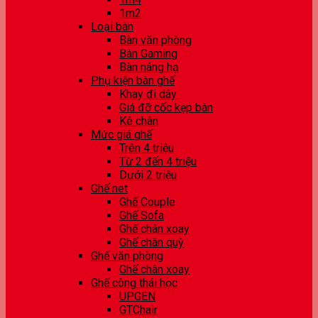
1m2
Loại bàn
Bàn văn phòng
Bàn Gaming
Bàn nâng hạ
Phụ kiện bàn ghế
Khay đi dây
Giá đỡ cốc kẹp bàn
Kê chân
Mức giá ghế
Trên 4 triệu
Từ 2 đến 4 triệu
Dưới 2 triệu
Ghế net
Ghế Couple
Ghế Sofa
Ghế chân xoay
Ghế chân quỳ
Ghế văn phòng
Ghế chân xoay
Ghế công thái học
UPGEN
GTChair