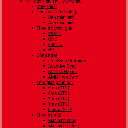
Màn hình, Tivi, Máy chiếu
Máy chiếu
Phụ kiện màn hình ❯
Đèn màn hình
Arm màn hình
Theo độ phân giải
WQHD
QHD
Full HD
HD
Công nghệ
FreeSync Premium
Adaptive Sync
NVIDIA GSync
AMD FreeSync
Thời gian phản hồi
5ms (GTG)
4ms (GTG)
2ms (GTG)
1ms (GTG)
0.5ms (GTG)
Theo bề mặt
Màn hình cong
Màn hình phẳng