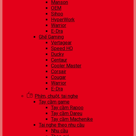
Manson
OEM
Sihoo
HyperWork
Warrior
E-Dra
Ghế Gaming
Vertagear
Speed HQ
Ducky
Centaur
Cooler Master
Corsair
Cougar
Warrior
E-Dra
Phím, chuột, tai nghe
Tay cầm game
Tay cầm Rapoo
Tay cầm Dareu
Tay cầm Machenike
Tai nghe theo nhu cầu
Nhu cầu