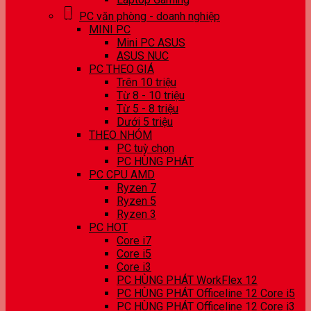
PC văn phòng - doanh nghiệp
MINI PC
Mini PC ASUS
ASUS NUC
PC THEO GIÁ
Trên 10 triệu
Từ 8 - 10 triệu
Từ 5 - 8 triệu
Dưới 5 triệu
THEO NHÓM
PC tuỳ chọn
PC HÙNG PHÁT
PC CPU AMD
Ryzen 7
Ryzen 5
Ryzen 3
PC HOT
Core i7
Core i5
Core i3
PC HÙNG PHÁT WorkFlex 12
PC HÙNG PHÁT Officeline 12 Core i5
PC HÙNG PHÁT Officeline 12 Core i3