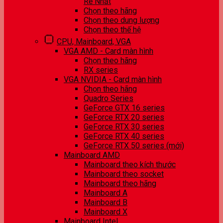
Rẻ Nhất
Chọn theo hãng
Chọn theo dung lượng
Chọn theo thế hệ
CPU, Mainboard, VGA
VGA AMD - Card màn hình
Chọn theo hãng
RX series
VGA NVIDIA - Card màn hình
Chọn theo hãng
Quadro Series
GeForce GTX 16 series
GeForce RTX 20 series
GeForce RTX 30 series
GeForce RTX 40 series
GeForce RTX 50 series (mới)
Mainboard AMD
Mainboard theo kích thước
Mainboard theo socket
Mainboard theo hãng
Mainboard A
Mainboard B
Mainboard X
Mainboard Intel