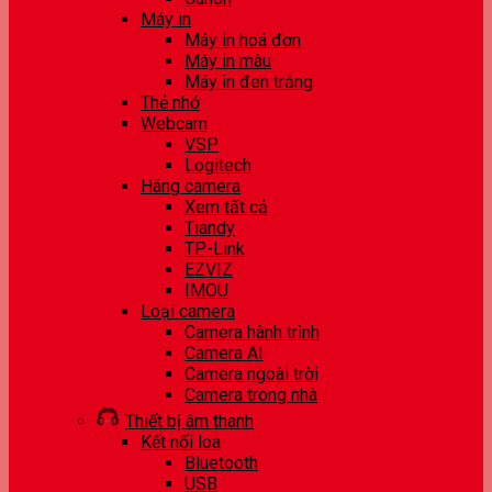
Máy in
Máy in hoá đơn
Máy in màu
Máy in đen trắng
Thẻ nhớ
Webcam
VSP
Logitech
Hãng camera
Xem tất cả
Tiandy
TP-Link
EZVIZ
IMOU
Loại camera
Camera hành trình
Camera AI
Camera ngoài trời
Camera trong nhà
Thiết bị âm thanh
Kết nối loa
Bluetooth
USB