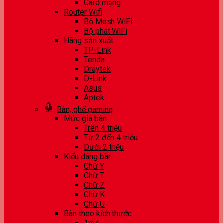
Card mạng
Router Wifi
Bộ Mesh WiFi
Bộ phát WiFi
Hãng sản xuất
TP-Link
Tenda
Draytek
D-Link
Asus
Aptek
Bàn, ghế gaming
Mức giá bàn
Trên 4 triệu
Từ 2 đến 4 triệu
Dưới 2 triệu
Kiểu dáng bàn
Chữ Y
Chữ T
Chữ Z
Chữ K
Chữ U
Bàn theo kích thước
1m4