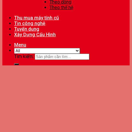
Theo dòng
Theo thế hệ
Thu mua máy tính cũ
Tin công nghệ
Tuyển dụng
Xây Dựng Cấu Hình
Menu
Tìm kiếm: