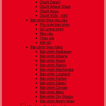
Chuột DareU
Chuột Attack Shark
Chuột Asus
Chuột VGN - VXE
Bàn phím theo nhu cầu
Phụ kiện bàn phím
Số lượng phím
Nhu cầu
Theo giá
Kết nối
Bàn phím theo hãng
Bàn phím Redragon
Bàn phím Xiberia
Bàn phím Razer
Bàn phím Rapoo
Bàn phím Machenike
Bàn phím Logitech
Bàn phím Fuhlen
Bàn phím DareU
Bàn phím Corsair
Bàn phím Akko
Bàn phím Dry Studio
Bàn phím Angry Miao