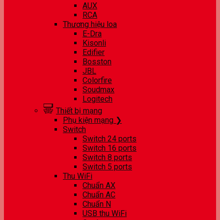
AUX
RCA
Thương hiệu loa
E-Dra
Kisonli
Edifier
Bosston
JBL
Colorfire
Soudmax
Logitech
Thiết bị mạng
Phụ kiện mạng ❯
Switch
Switch 24 ports
Switch 16 ports
Switch 8 ports
Switch 5 ports
Thu WiFi
Chuẩn AX
Chuẩn AC
Chuẩn N
USB thu WiFi