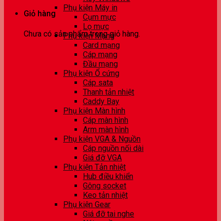
Phụ kiện Máy in
Giỏ hàng
Cụm mực
Lọ mực
Chưa có sản phẩm trong giỏ hàng.
Phụ kiện Mạng
Card mạng
Cáp mạng
Đầu mạng
Phụ kiện Ổ cứng
Cáp sata
Thanh tản nhiệt
Caddy Bay
Phụ kiện Màn hình
Cáp màn hình
Arm màn hình
Phụ kiện VGA & Nguồn
Cáp nguồn nối dài
Giá đỡ VGA
Phụ kiện Tản nhiệt
Hub điều khiển
Gông socket
Keo tản nhiệt
Phụ kiện Gear
Giá đỡ tai nghe