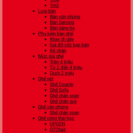
1m2
Loại bàn
Bàn văn phòng
Bàn Gaming
Bàn nâng hạ
Phụ kiện bàn ghế
Khay đi dây
Giá đỡ cốc kẹp bàn
Kê chân
Mức giá ghế
Trên 4 triệu
Từ 2 đến 4 triệu
Dưới 2 triệu
Ghế net
Ghế Couple
Ghế Sofa
Ghế chân xoay
Ghế chân quỳ
Ghế văn phòng
Ghế chân xoay
Ghế công thái học
UPGEN
GTChair