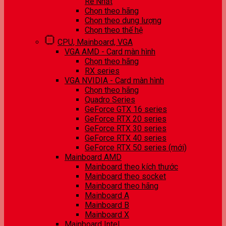
Rẻ Nhất
Chọn theo hãng
Chọn theo dung lượng
Chọn theo thế hệ
CPU, Mainboard, VGA
VGA AMD - Card màn hình
Chọn theo hãng
RX series
VGA NVIDIA - Card màn hình
Chọn theo hãng
Quadro Series
GeForce GTX 16 series
GeForce RTX 20 series
GeForce RTX 30 series
GeForce RTX 40 series
GeForce RTX 50 series (mới)
Mainboard AMD
Mainboard theo kích thước
Mainboard theo socket
Mainboard theo hãng
Mainboard A
Mainboard B
Mainboard X
Mainboard Intel