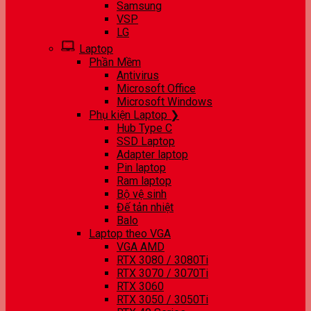
Samsung
VSP
LG
Laptop
Phần Mềm
Antivirus
Microsoft Office
Microsoft Windows
Phụ kiện Laptop ❯
Hub Type C
SSD Laptop
Adapter laptop
Pin laptop
Ram laptop
Bộ vệ sinh
Đế tản nhiệt
Balo
Laptop theo VGA
VGA AMD
RTX 3080 / 3080Ti
RTX 3070 / 3070Ti
RTX 3060
RTX 3050 / 3050Ti