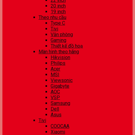
22 inch
20 inch
19 inch
Theo nhu cầu
Type C
Tivi
Văn phòng
Gaming
Thiết kế đồ hoạ
Màn hình theo hãng
Hikvision
Philips
Acer
MSI
Viewsonic
Gigabyte
AOC
VSP
Samsung
Dell
Asus
Tivi
COOCAA
Xiaomi