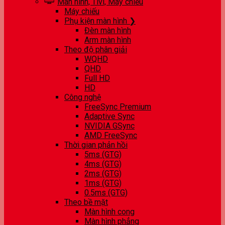
Màn hình, Tivi, Máy chiếu
Máy chiếu
Phụ kiện màn hình ❯
Đèn màn hình
Arm màn hình
Theo độ phân giải
WQHD
QHD
Full HD
HD
Công nghệ
FreeSync Premium
Adaptive Sync
NVIDIA GSync
AMD FreeSync
Thời gian phản hồi
5ms (GTG)
4ms (GTG)
2ms (GTG)
1ms (GTG)
0.5ms (GTG)
Theo bề mặt
Màn hình cong
Màn hình phẳng