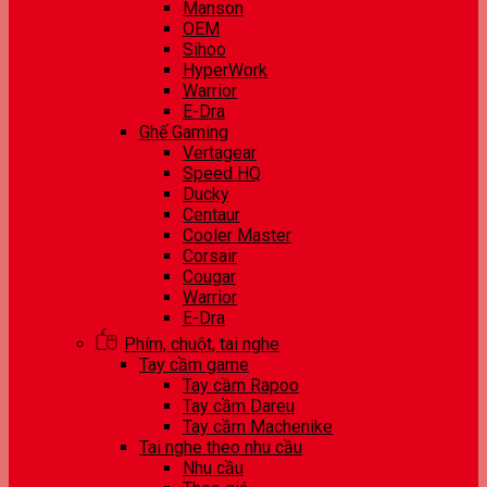
Manson
OEM
Sihoo
HyperWork
Warrior
E-Dra
Ghế Gaming
Vertagear
Speed HQ
Ducky
Centaur
Cooler Master
Corsair
Cougar
Warrior
E-Dra
Phím, chuột, tai nghe
Tay cầm game
Tay cầm Rapoo
Tay cầm Dareu
Tay cầm Machenike
Tai nghe theo nhu cầu
Nhu cầu