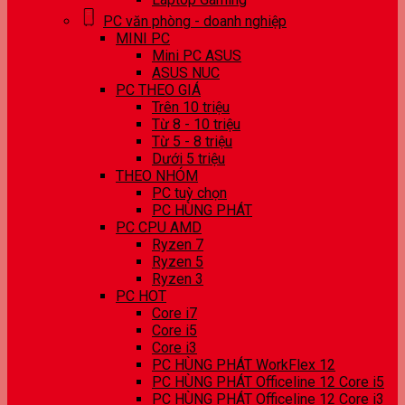
PC văn phòng - doanh nghiệp
MINI PC
Mini PC ASUS
ASUS NUC
PC THEO GIÁ
Trên 10 triệu
Từ 8 - 10 triệu
Từ 5 - 8 triệu
Dưới 5 triệu
THEO NHÓM
PC tuỳ chọn
PC HÙNG PHÁT
PC CPU AMD
Ryzen 7
Ryzen 5
Ryzen 3
PC HOT
Core i7
Core i5
Core i3
PC HÙNG PHÁT WorkFlex 12
PC HÙNG PHÁT Officeline 12 Core i5
PC HÙNG PHÁT Officeline 12 Core i3