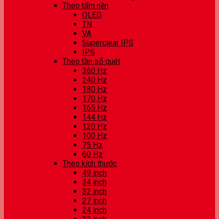
Theo tấm nền
OLED
TN
VA
Superclear IPS
IPS
Theo tần số quét
360 Hz
240 Hz
180 Hz
170 Hz
165 Hz
144 Hz
120 Hz
100 Hz
75 Hz
60 Hz
Theo kích thước
49 inch
34 inch
32 inch
27 inch
24 inch