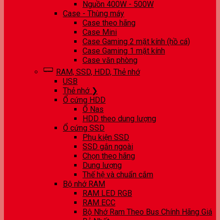
Nguồn 400W - 500W
Case - Thùng máy
Case theo hãng
Case Mini
Case Gaming 2 mặt kính (hồ cá)
Case Gaming 1 mặt kính
Case văn phòng
RAM, SSD, HDD, Thẻ nhớ
USB
Thẻ nhớ ❯
Ổ cứng HDD
Ổ Nas
HDD theo dung lượng
Ổ cứng SSD
Phụ kiện SSD
SSD gắn ngoài
Chọn theo hãng
Dung lượng
Thế hệ và chuẩn cắm
Bộ nhớ RAM
RAM LED RGB
RAM ECC
Bộ Nhớ Ram Theo Bus Chính Hãng Giá