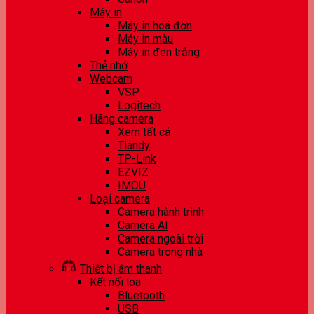
Máy in
Máy in hoá đơn
Máy in màu
Máy in đen trắng
Thẻ nhớ
Webcam
VSP
Logitech
Hãng camera
Xem tất cả
Tiandy
TP-Link
EZVIZ
IMOU
Loại camera
Camera hành trình
Camera AI
Camera ngoài trời
Camera trong nhà
Thiết bị âm thanh
Kết nối loa
Bluetooth
USB