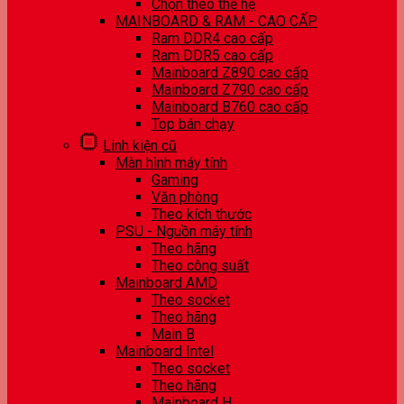
Chọn theo thế hệ
MAINBOARD & RAM - CAO CẤP
Ram DDR4 cao cấp
Ram DDR5 cao cấp
Mainboard Z890 cao cấp
Mainboard Z790 cao cấp
Mainboard B760 cao cấp
Top bán chạy
Linh kiện cũ
Màn hình máy tính
Gaming
Văn phòng
Theo kích thước
PSU - Nguồn máy tính
Theo hãng
Theo công suất
Mainboard AMD
Theo socket
Theo hãng
Main B
Mainboard Intel
Theo socket
Theo hãng
Mainboard H