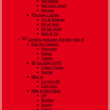
Nút nguồn
Nút click chuột
Keycap
Phụ kiện Laptop
Pin & Adapter
Bộ vệ sinh
Đế tản nhiệt
Balo & Túi
Camera, webcam, thẻ nhớ, máy in
Đầu thu Camera
Hikvision
Dahua
Tiandy
Bộ lưu điện (UPS)
Cyber Power
Santak
Mực in
Lọ mực đổ
Cụm mực
Máy in theo hãng
HP
Brother
Epson
Canon