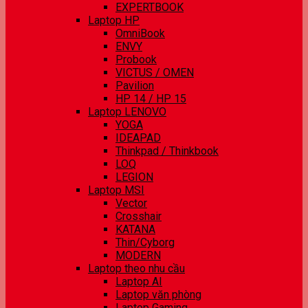
EXPERTBOOK
Laptop HP
OmniBook
ENVY
Probook
VICTUS / OMEN
Pavilion
HP 14 / HP 15
Laptop LENOVO
YOGA
IDEAPAD
Thinkpad / Thinkbook
LOQ
LEGION
Laptop MSI
Vector
Crosshair
KATANA
Thin/Cyborg
MODERN
Laptop theo nhu cầu
Laptop AI
Laptop văn phòng
Laptop Gaming