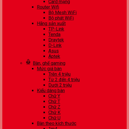
Card mạng
Router Wifi
Bộ Mesh WiFi
Bộ phát WiFi
Hãng sản xuất
TP-Link
Tenda
Draytek
D-Link
Asus
Aptek
Bàn, ghế gaming
Mức giá bàn
Trên 4 triệu
Từ 2 đến 4 triệu
Dưới 2 triệu
Kiểu dáng bàn
Chữ Y
Chữ T
Chữ Z
Chữ K
Chữ U
Bàn theo kích thước
1m4