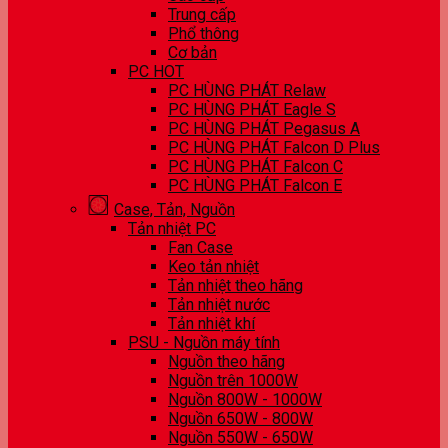
Trung cấp
Phổ thông
Cơ bản
PC HOT
PC HÙNG PHÁT Relaw
PC HÙNG PHÁT Eagle S
PC HÙNG PHÁT Pegasus A
PC HÙNG PHÁT Falcon D Plus
PC HÙNG PHÁT Falcon C
PC HÙNG PHÁT Falcon E
Case, Tản, Nguồn
Tản nhiệt PC
Fan Case
Keo tản nhiệt
Tản nhiệt theo hãng
Tản nhiệt nước
Tản nhiệt khí
PSU - Nguồn máy tính
Nguồn theo hãng
Nguồn trên 1000W
Nguồn 800W - 1000W
Nguồn 650W - 800W
Nguồn 550W - 650W