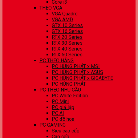
Core i3
THEO VGA
VGA Quadro
VGA AMD
GTX 10 Series
GTX 16 Series
RTX 20 Series
RTX 30 Series
RTX 40 Series
RTX 50 Series
PC THEO HÃNG
PC HÙNG PHÁT x MSI
PC HÙNG PHÁT x ASUS
PC HÙNG PHÁT x GIGABYTE
PC HÙNG PHÁT
PC THEO NHU CẦU
PC White Edition
PC Mini
PC giả lập
PC AI
PC đồ hoạ
PC GAMING
Siêu cao cấp
Cao cấp