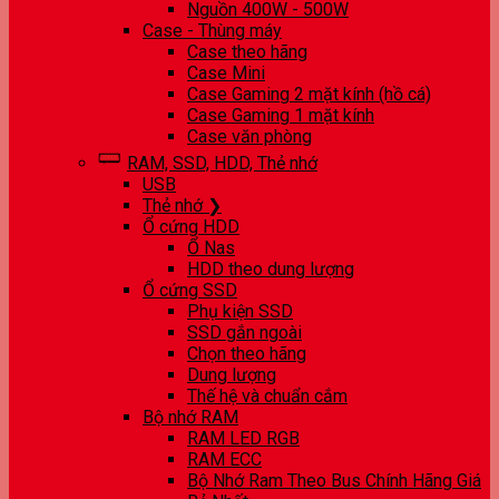
Nguồn 400W - 500W
Case - Thùng máy
Case theo hãng
Case Mini
Case Gaming 2 mặt kính (hồ cá)
Case Gaming 1 mặt kính
Case văn phòng
RAM, SSD, HDD, Thẻ nhớ
USB
Thẻ nhớ ❯
Ổ cứng HDD
Ổ Nas
HDD theo dung lượng
Ổ cứng SSD
Phụ kiện SSD
SSD gắn ngoài
Chọn theo hãng
Dung lượng
Thế hệ và chuẩn cắm
Bộ nhớ RAM
RAM LED RGB
RAM ECC
Bộ Nhớ Ram Theo Bus Chính Hãng Giá