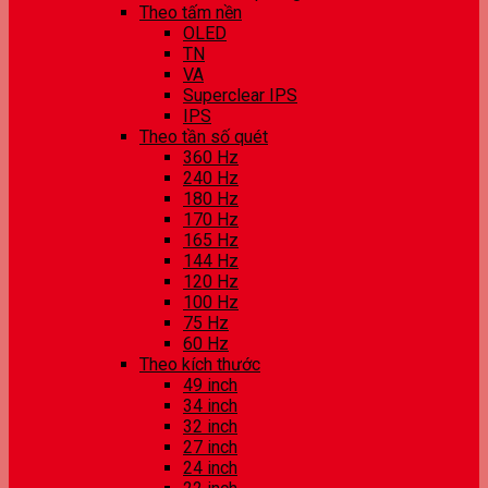
Theo tấm nền
OLED
TN
VA
Superclear IPS
IPS
Theo tần số quét
360 Hz
240 Hz
180 Hz
170 Hz
165 Hz
144 Hz
120 Hz
100 Hz
75 Hz
60 Hz
Theo kích thước
49 inch
34 inch
32 inch
27 inch
24 inch