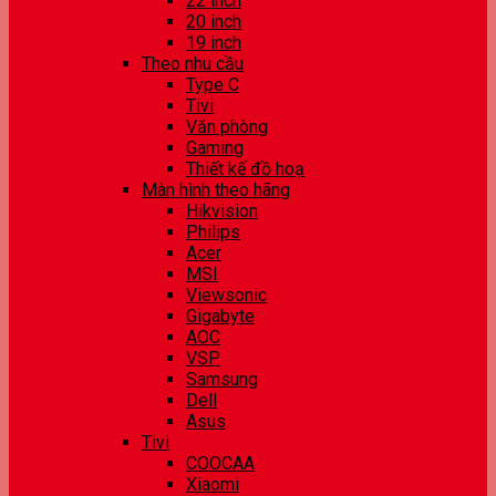
22 inch
20 inch
19 inch
Theo nhu cầu
Type C
Tivi
Văn phòng
Gaming
Thiết kế đồ hoạ
Màn hình theo hãng
Hikvision
Philips
Acer
MSI
Viewsonic
Gigabyte
AOC
VSP
Samsung
Dell
Asus
Tivi
COOCAA
Xiaomi