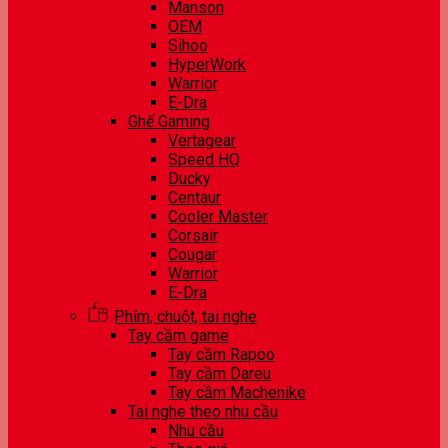
Manson
OEM
Sihoo
HyperWork
Warrior
E-Dra
Ghế Gaming
Vertagear
Speed HQ
Ducky
Centaur
Cooler Master
Corsair
Cougar
Warrior
E-Dra
Phím, chuột, tai nghe
Tay cầm game
Tay cầm Rapoo
Tay cầm Dareu
Tay cầm Machenike
Tai nghe theo nhu cầu
Nhu cầu