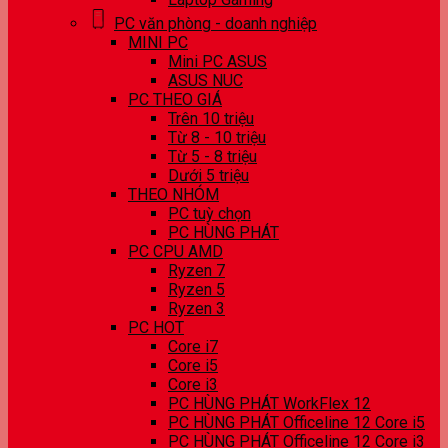
PC văn phòng - doanh nghiệp
MINI PC
Mini PC ASUS
ASUS NUC
PC THEO GIÁ
Trên 10 triệu
Từ 8 - 10 triệu
Từ 5 - 8 triệu
Dưới 5 triệu
THEO NHÓM
PC tuỳ chọn
PC HÙNG PHÁT
PC CPU AMD
Ryzen 7
Ryzen 5
Ryzen 3
PC HOT
Core i7
Core i5
Core i3
PC HÙNG PHÁT WorkFlex 12
PC HÙNG PHÁT Officeline 12 Core i5
PC HÙNG PHÁT Officeline 12 Core i3