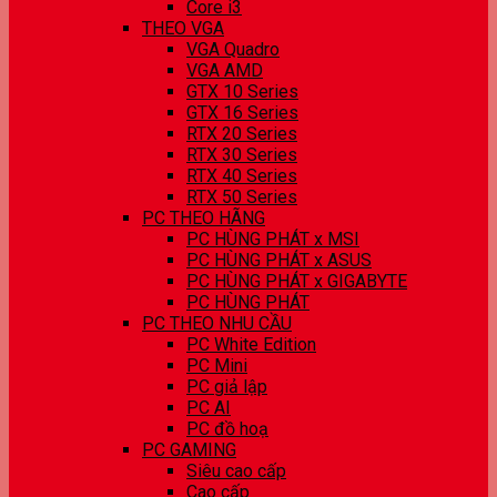
Core i3
THEO VGA
VGA Quadro
VGA AMD
GTX 10 Series
GTX 16 Series
RTX 20 Series
RTX 30 Series
RTX 40 Series
RTX 50 Series
PC THEO HÃNG
PC HÙNG PHÁT x MSI
PC HÙNG PHÁT x ASUS
PC HÙNG PHÁT x GIGABYTE
PC HÙNG PHÁT
PC THEO NHU CẦU
PC White Edition
PC Mini
PC giả lập
PC AI
PC đồ hoạ
PC GAMING
Siêu cao cấp
Cao cấp