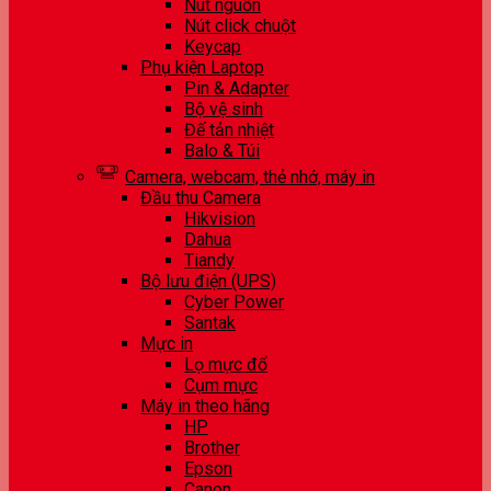
Nút nguồn
Nút click chuột
Keycap
Phụ kiện Laptop
Pin & Adapter
Bộ vệ sinh
Đế tản nhiệt
Balo & Túi
Camera, webcam, thẻ nhớ, máy in
Đầu thu Camera
Hikvision
Dahua
Tiandy
Bộ lưu điện (UPS)
Cyber Power
Santak
Mực in
Lọ mực đổ
Cụm mực
Máy in theo hãng
HP
Brother
Epson
Canon