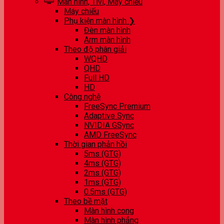
Màn hình, Tivi, Máy chiếu
Máy chiếu
Phụ kiện màn hình ❯
Đèn màn hình
Arm màn hình
Theo độ phân giải
WQHD
QHD
Full HD
HD
Công nghệ
FreeSync Premium
Adaptive Sync
NVIDIA GSync
AMD FreeSync
Thời gian phản hồi
5ms (GTG)
4ms (GTG)
2ms (GTG)
1ms (GTG)
0.5ms (GTG)
Theo bề mặt
Màn hình cong
Màn hình phẳng