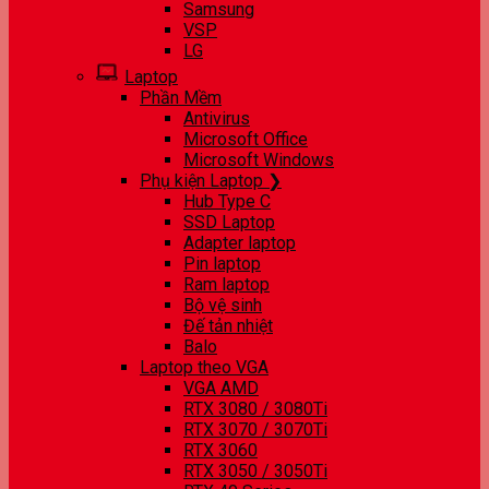
Samsung
VSP
LG
Laptop
Phần Mềm
Antivirus
Microsoft Office
Microsoft Windows
Phụ kiện Laptop ❯
Hub Type C
SSD Laptop
Adapter laptop
Pin laptop
Ram laptop
Bộ vệ sinh
Đế tản nhiệt
Balo
Laptop theo VGA
VGA AMD
RTX 3080 / 3080Ti
RTX 3070 / 3070Ti
RTX 3060
RTX 3050 / 3050Ti