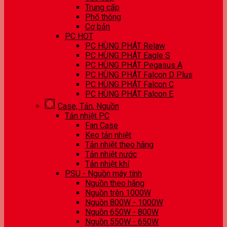
Trung cấp
Phổ thông
Cơ bản
PC HOT
PC HÙNG PHÁT Relaw
PC HÙNG PHÁT Eagle S
PC HÙNG PHÁT Pegasus A
PC HÙNG PHÁT Falcon D Plus
PC HÙNG PHÁT Falcon C
PC HÙNG PHÁT Falcon E
Case, Tản, Nguồn
Tản nhiệt PC
Fan Case
Keo tản nhiệt
Tản nhiệt theo hãng
Tản nhiệt nước
Tản nhiệt khí
PSU - Nguồn máy tính
Nguồn theo hãng
Nguồn trên 1000W
Nguồn 800W - 1000W
Nguồn 650W - 800W
Nguồn 550W - 650W