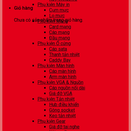
Phụ kiện Máy in
Giỏ hàng
Cụm mực
Lọ mực
Chưa có sản phẩm trong giỏ hàng.
Phụ kiện Mạng
Card mạng
Cáp mạng
Đầu mạng
Phụ kiện Ổ cứng
Cáp sata
Thanh tản nhiệt
Caddy Bay
Phụ kiện Màn hình
Cáp màn hình
Arm màn hình
Phụ kiện VGA & Nguồn
Cáp nguồn nối dài
Giá đỡ VGA
Phụ kiện Tản nhiệt
Hub điều khiển
Gông socket
Keo tản nhiệt
Phụ kiện Gear
Giá đỡ tai nghe