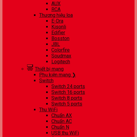
AUX
RCA
Thương hiệu loa
E-Dra
Kisonli
Edifier
Bosston
JBL
Colorfire
Soudmax
Logitech
Thiết bị mạng
Phụ kiện mạng ❯
Switch
Switch 24 ports
Switch 16 ports
Switch 8 ports
Switch 5 ports
Thu WiFi
Chuẩn AX
Chuẩn AC
Chuẩn N
USB thu WiFi