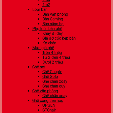
1m2
Loại bàn
Bàn văn phòng
Bàn Gaming
Bàn nâng hạ
Phụ kiện bàn ghế
Khay đi dây
Giá đỡ cốc kẹp bàn
Kê chân
Mức giá ghế
Trên 4 triệu
Từ 2 đến 4 triệu
Dưới 2 triệu
Ghế net
Ghế Couple
Ghế Sofa
Ghế chân xoay
Ghế chân quỳ
Ghế văn phòng
Ghế chân xoay
Ghế công thái học
UPGEN
GTChair