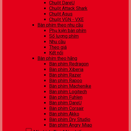
Chuột DareU
Chuột Attack Shark
Chuột Asus
Chuột VGN - VXE
Bàn phím theo nhu cầu
Phụ kiện bàn phím
Số lượng phím
Nhu cầu
Theo giá
Kết nối
Bàn phím theo hãng
Bàn phím Redragon
Bàn phím Xiberia
Bàn phím Razer
Bàn phím Rapoo
Bàn phím Machenike
Bàn phím Logitech
Bàn phím Fuhlen
Bàn phím DareU
Bàn phím Corsair
Bàn phím Akko
Bàn phím Dry Studio
Bàn phím Angry Miao