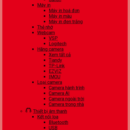
Máy in
Máy in hoá đơn
Máy in màu
Máy in đen trắng
Thẻ nhớ
Webcam
VSP
Logitech
Hãng camera
Xem tất cả
Tiandy
TP-Link
EZVIZ
IMOU
Loại camera
Camera hành trình
Camera AI
Camera ngoài trời
Camera trong nhà
Thiết bị âm thanh
Kết nối loa
Bluetooth
USB