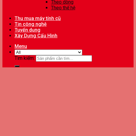
Theo dòng
Theo thế hệ
Thu mua máy tính cũ
Tin công nghệ
Tuyển dụng
Xây Dựng Cấu Hình
Menu
Tìm kiếm: