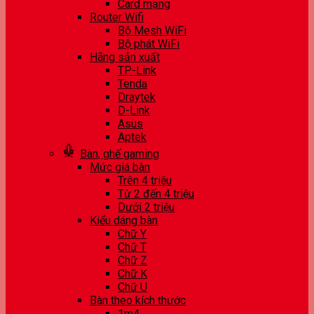
Card mạng
Router Wifi
Bộ Mesh WiFi
Bộ phát WiFi
Hãng sản xuất
TP-Link
Tenda
Draytek
D-Link
Asus
Aptek
Bàn, ghế gaming
Mức giá bàn
Trên 4 triệu
Từ 2 đến 4 triệu
Dưới 2 triệu
Kiểu dáng bàn
Chữ Y
Chữ T
Chữ Z
Chữ K
Chữ U
Bàn theo kích thước
1m4