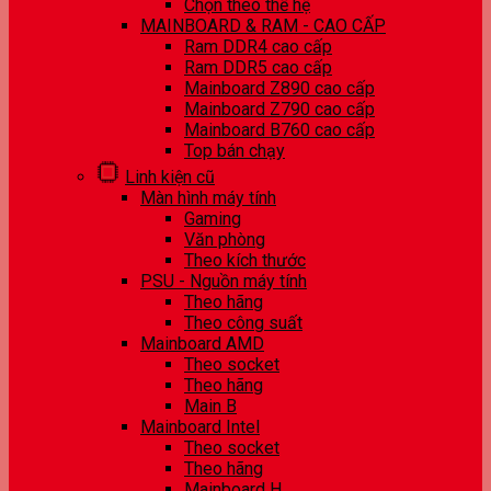
Chọn theo thế hệ
MAINBOARD & RAM - CAO CẤP
Ram DDR4 cao cấp
Ram DDR5 cao cấp
Mainboard Z890 cao cấp
Mainboard Z790 cao cấp
Mainboard B760 cao cấp
Top bán chạy
Linh kiện cũ
Màn hình máy tính
Gaming
Văn phòng
Theo kích thước
PSU - Nguồn máy tính
Theo hãng
Theo công suất
Mainboard AMD
Theo socket
Theo hãng
Main B
Mainboard Intel
Theo socket
Theo hãng
Mainboard H