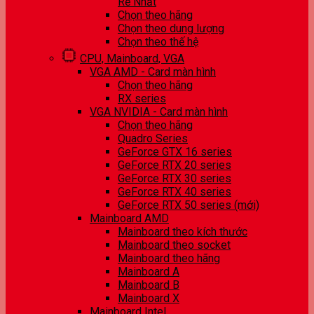
Rẻ Nhất
Chọn theo hãng
Chọn theo dung lượng
Chọn theo thế hệ
CPU, Mainboard, VGA
VGA AMD - Card màn hình
Chọn theo hãng
RX series
VGA NVIDIA - Card màn hình
Chọn theo hãng
Quadro Series
GeForce GTX 16 series
GeForce RTX 20 series
GeForce RTX 30 series
GeForce RTX 40 series
GeForce RTX 50 series (mới)
Mainboard AMD
Mainboard theo kích thước
Mainboard theo socket
Mainboard theo hãng
Mainboard A
Mainboard B
Mainboard X
Mainboard Intel