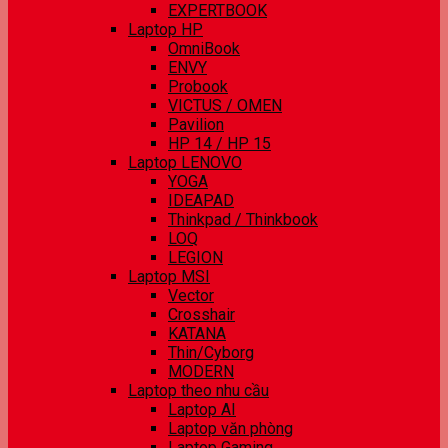
EXPERTBOOK
Laptop HP
OmniBook
ENVY
Probook
VICTUS / OMEN
Pavilion
HP 14 / HP 15
Laptop LENOVO
YOGA
IDEAPAD
Thinkpad / Thinkbook
LOQ
LEGION
Laptop MSI
Vector
Crosshair
KATANA
Thin/Cyborg
MODERN
Laptop theo nhu cầu
Laptop AI
Laptop văn phòng
Laptop Gaming