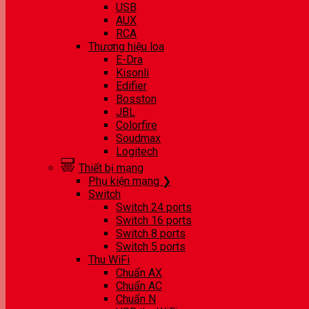
USB
AUX
RCA
Thương hiệu loa
E-Dra
Kisonli
Edifier
Bosston
JBL
Colorfire
Soudmax
Logitech
Thiết bị mạng
Phụ kiện mạng ❯
Switch
Switch 24 ports
Switch 16 ports
Switch 8 ports
Switch 5 ports
Thu WiFi
Chuẩn AX
Chuẩn AC
Chuẩn N