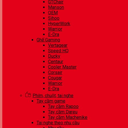
GTChair
Manson
OEM
Sihoo
HyperWork
Warrior
E-Dra
Ghế Gaming
Vertagear
Speed HQ
Ducky
Centaur
Cooler Master
Corsair
Cougar
Warrior
E-Dra
Phím, chuột, tai nghe
Tay cầm game
Tay cầm Rapoo
Tay cầm Dareu
Tay cầm Machenike
Tai nghe theo nhu cầu