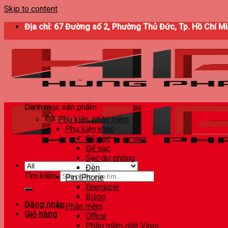
Skip to content
Địa chỉ: 67 Đường số 2, Phường Thủ Đức, Tp. Hồ Chí M
Danh mục sản phẩm
Phụ kiện, phần mềm
Phụ kiện khác
Củ sạc
Đế sạc
Sạc dự phòng
Đèn
Tìm kiếm:
Pin iPhone
Energizer
Bison
Đăng nhập
Phần mềm
Giỏ hàng
Office
Phần mềm diệt Virus