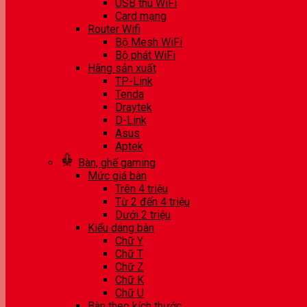
USB thu WiFi
Card mạng
Router Wifi
Bộ Mesh WiFi
Bộ phát WiFi
Hãng sản xuất
TP-Link
Tenda
Draytek
D-Link
Asus
Aptek
Bàn, ghế gaming
Mức giá bàn
Trên 4 triệu
Từ 2 đến 4 triệu
Dưới 2 triệu
Kiểu dáng bàn
Chữ Y
Chữ T
Chữ Z
Chữ K
Chữ U
Bàn theo kích thước