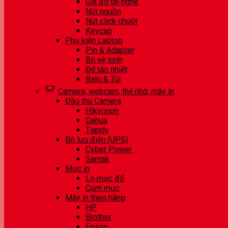
Giá đỡ tai nghe
Nút nguồn
Nút click chuột
Keycap
Phụ kiện Laptop
Pin & Adapter
Bộ vệ sinh
Đế tản nhiệt
Balo & Túi
Camera, webcam, thẻ nhớ, máy in
Đầu thu Camera
Hikvision
Dahua
Tiandy
Bộ lưu điện (UPS)
Cyber Power
Santak
Mực in
Lọ mực đổ
Cụm mực
Máy in theo hãng
HP
Brother
Epson