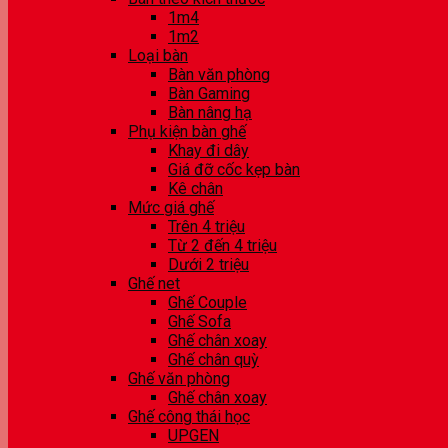
1m4
1m2
Loại bàn
Bàn văn phòng
Bàn Gaming
Bàn nâng hạ
Phụ kiện bàn ghế
Khay đi dây
Giá đỡ cốc kẹp bàn
Kê chân
Mức giá ghế
Trên 4 triệu
Từ 2 đến 4 triệu
Dưới 2 triệu
Ghế net
Ghế Couple
Ghế Sofa
Ghế chân xoay
Ghế chân quỳ
Ghế văn phòng
Ghế chân xoay
Ghế công thái học
UPGEN