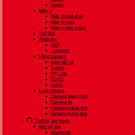
Canon
Máy in
Máy in hoá đơn
Máy in màu
Máy in đen trắng
Thẻ nhớ
Webcam
VSP
Logitech
Hãng camera
Xem tất cả
Tiandy
TP-Link
EZVIZ
IMOU
Loại camera
Camera hành trình
Camera AI
Camera ngoài trời
Camera trong nhà
Thiết bị âm thanh
Kết nối loa
Bluetooth