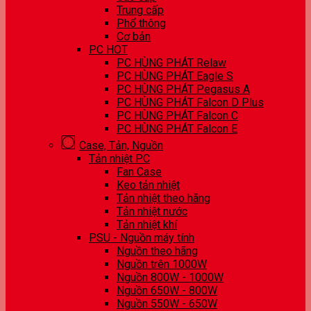
Trung cấp
Phổ thông
Cơ bản
PC HOT
PC HÙNG PHÁT Relaw
PC HÙNG PHÁT Eagle S
PC HÙNG PHÁT Pegasus A
PC HÙNG PHÁT Falcon D Plus
PC HÙNG PHÁT Falcon C
PC HÙNG PHÁT Falcon E
Case, Tản, Nguồn
Tản nhiệt PC
Fan Case
Keo tản nhiệt
Tản nhiệt theo hãng
Tản nhiệt nước
Tản nhiệt khí
PSU - Nguồn máy tính
Nguồn theo hãng
Nguồn trên 1000W
Nguồn 800W - 1000W
Nguồn 650W - 800W
Nguồn 550W - 650W