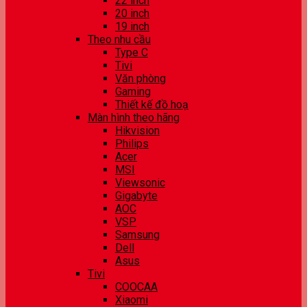
22 inch
20 inch
19 inch
Theo nhu cầu
Type C
Tivi
Văn phòng
Gaming
Thiết kế đồ hoạ
Màn hình theo hãng
Hikvision
Philips
Acer
MSI
Viewsonic
Gigabyte
AOC
VSP
Samsung
Dell
Asus
Tivi
COOCAA
Xiaomi