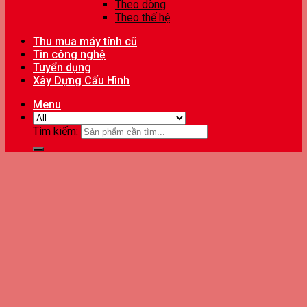
Theo dòng
Theo thế hệ
Thu mua máy tính cũ
Tin công nghệ
Tuyển dụng
Xây Dựng Cấu Hình
Menu
Tìm kiếm: