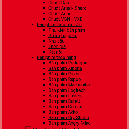
Chuột DareU
Chuột Attack Shark
Chuột Asus
Chuột VGN - VXE
Bàn phím theo nhu cầu
Phụ kiện bàn phím
Số lượng phím
Nhu cầu
Theo giá
Kết nối
Bàn phím theo hãng
Bàn phím Redragon
Bàn phím Xiberia
Bàn phím Razer
Bàn phím Rapoo
Bàn phím Machenike
Bàn phím Logitech
Bàn phím Fuhlen
Bàn phím DareU
Bàn phím Corsair
Bàn phím Akko
Bàn phím Dry Studio
Bàn phím Angry Miao