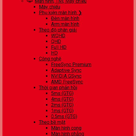
Màn hình, Tivi, Máy chiếu
Máy chiếu
Phụ kiện màn hình ❯
Đèn màn hình
Arm màn hình
Theo độ phân giải
WQHD
QHD
Full HD
HD
Công nghệ
FreeSync Premium
Adaptive Sync
NVIDIA GSync
AMD FreeSync
Thời gian phản hồi
5ms (GTG)
4ms (GTG)
2ms (GTG)
1ms (GTG)
0.5ms (GTG)
Theo bề mặt
Màn hình cong
Màn hình phẳng