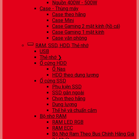
Nguồn 400W - 500W
Case - Thùng máy
Case theo hãng
Case Mini
Case Gaming 2 mặt kính (hồ cá)
Case Gaming 1 mặt kính
Case văn phòng
RAM, SSD, HDD, Thẻ nhớ
USB
Thẻ nhớ ❯
Ổ cứng HDD
Ổ Nas
HDD theo dung lượng
Ổ cứng SSD
Phụ kiện SSD
SSD gắn ngoài
Chọn theo hãng
Dung lượng
Thế hệ và chuẩn cắm
Bộ nhớ RAM
RAM LED RGB
RAM ECC
Bộ Nhớ Ram Theo Bus Chính Hãng Giá