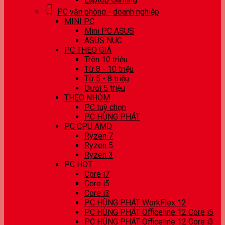
PC văn phòng - doanh nghiệp
MINI PC
Mini PC ASUS
ASUS NUC
PC THEO GIÁ
Trên 10 triệu
Từ 8 - 10 triệu
Từ 5 - 8 triệu
Dưới 5 triệu
THEO NHÓM
PC tuỳ chọn
PC HÙNG PHÁT
PC CPU AMD
Ryzen 7
Ryzen 5
Ryzen 3
PC HOT
Core i7
Core i5
Core i3
PC HÙNG PHÁT WorkFlex 12
PC HÙNG PHÁT Officeline 12 Core i5
PC HÙNG PHÁT Officeline 12 Core i3