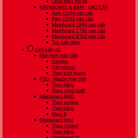
Chọn theo thế hệ
MAINBOARD & RAM - CAO CẤP
Ram DDR4 cao cấp
Ram DDR5 cao cấp
Mainboard Z890 cao cấp
Mainboard Z790 cao cấp
Mainboard B760 cao cấp
Top bán chạy
Linh kiện cũ
Màn hình máy tính
Gaming
Văn phòng
Theo kích thước
PSU - Nguồn máy tính
Theo hãng
Theo công suất
Mainboard AMD
Theo socket
Theo hãng
Main B
Mainboard Intel
Theo socket
Theo hãng
Mainboard H