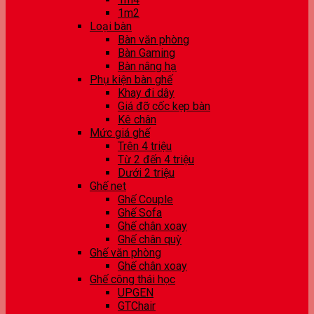
1m2
Loại bàn
Bàn văn phòng
Bàn Gaming
Bàn nâng hạ
Phụ kiện bàn ghế
Khay đi dây
Giá đỡ cốc kẹp bàn
Kê chân
Mức giá ghế
Trên 4 triệu
Từ 2 đến 4 triệu
Dưới 2 triệu
Ghế net
Ghế Couple
Ghế Sofa
Ghế chân xoay
Ghế chân quỳ
Ghế văn phòng
Ghế chân xoay
Ghế công thái học
UPGEN
GTChair