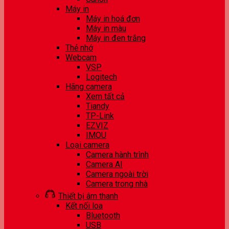
Máy in
Máy in hoá đơn
Máy in màu
Máy in đen trắng
Thẻ nhớ
Webcam
VSP
Logitech
Hãng camera
Xem tất cả
Tiandy
TP-Link
EZVIZ
IMOU
Loại camera
Camera hành trình
Camera AI
Camera ngoài trời
Camera trong nhà
Thiết bị âm thanh
Kết nối loa
Bluetooth
USB