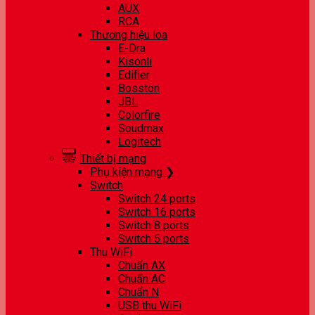
AUX
RCA
Thương hiệu loa
E-Dra
Kisonli
Edifier
Bosston
JBL
Colorfire
Soudmax
Logitech
Thiết bị mạng
Phụ kiện mạng ❯
Switch
Switch 24 ports
Switch 16 ports
Switch 8 ports
Switch 5 ports
Thu WiFi
Chuẩn AX
Chuẩn AC
Chuẩn N
USB thu WiFi