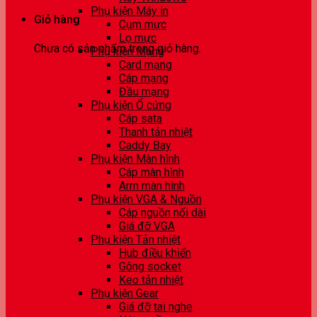
Phụ kiện Máy in
Giỏ hàng
Cụm mực
Lọ mực
Chưa có sản phẩm trong giỏ hàng.
Phụ kiện Mạng
Card mạng
Cáp mạng
Đầu mạng
Phụ kiện Ổ cứng
Cáp sata
Thanh tản nhiệt
Caddy Bay
Phụ kiện Màn hình
Cáp màn hình
Arm màn hình
Phụ kiện VGA & Nguồn
Cáp nguồn nối dài
Giá đỡ VGA
Phụ kiện Tản nhiệt
Hub điều khiển
Gông socket
Keo tản nhiệt
Phụ kiện Gear
Giá đỡ tai nghe