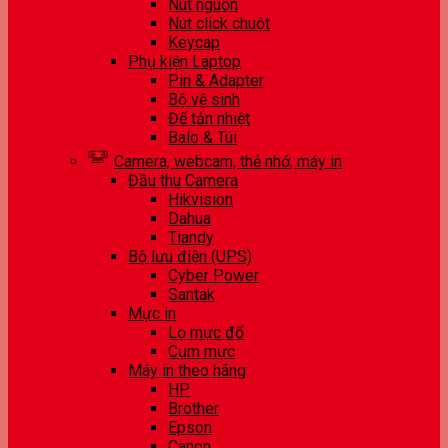
Nút nguồn
Nút click chuột
Keycap
Phụ kiện Laptop
Pin & Adapter
Bộ vệ sinh
Đế tản nhiệt
Balo & Túi
Camera, webcam, thẻ nhớ, máy in
Đầu thu Camera
Hikvision
Dahua
Tiandy
Bộ lưu điện (UPS)
Cyber Power
Santak
Mực in
Lọ mực đổ
Cụm mực
Máy in theo hãng
HP
Brother
Epson
Canon