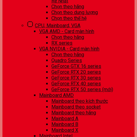
Rẻ Nhất
Chọn theo hãng
Chọn theo dung lượng
Chọn theo thế hệ
CPU, Mainboard, VGA
VGA AMD - Card màn hình
Chọn theo hãng
RX series
VGA NVIDIA - Card màn hình
Chọn theo hãng
Quadro Series
GeForce GTX 16 series
GeForce RTX 20 series
GeForce RTX 30 series
GeForce RTX 40 series
GeForce RTX 50 series (mới)
Mainboard AMD
Mainboard theo kích thước
Mainboard theo socket
Mainboard theo hãng
Mainboard A
Mainboard B
Mainboard X
Mainboard Intel