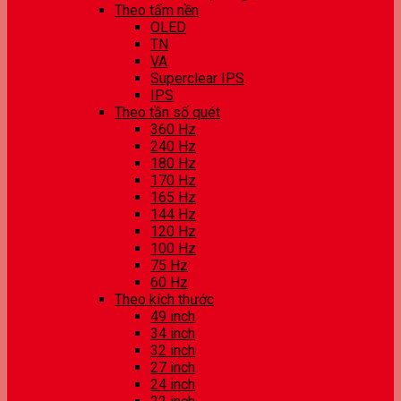
Theo tấm nền
OLED
TN
VA
Superclear IPS
IPS
Theo tần số quét
360 Hz
240 Hz
180 Hz
170 Hz
165 Hz
144 Hz
120 Hz
100 Hz
75 Hz
60 Hz
Theo kích thước
49 inch
34 inch
32 inch
27 inch
24 inch