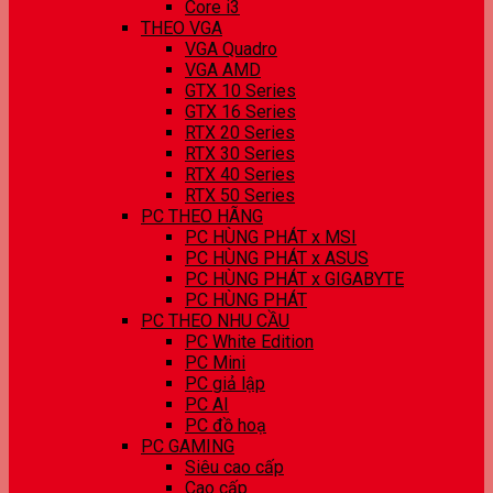
Core i3
THEO VGA
VGA Quadro
VGA AMD
GTX 10 Series
GTX 16 Series
RTX 20 Series
RTX 30 Series
RTX 40 Series
RTX 50 Series
PC THEO HÃNG
PC HÙNG PHÁT x MSI
PC HÙNG PHÁT x ASUS
PC HÙNG PHÁT x GIGABYTE
PC HÙNG PHÁT
PC THEO NHU CẦU
PC White Edition
PC Mini
PC giả lập
PC AI
PC đồ hoạ
PC GAMING
Siêu cao cấp
Cao cấp