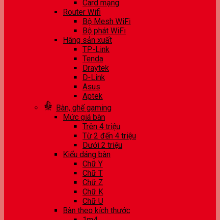
Card mạng
Router Wifi
Bộ Mesh WiFi
Bộ phát WiFi
Hãng sản xuất
TP-Link
Tenda
Draytek
D-Link
Asus
Aptek
Bàn, ghế gaming
Mức giá bàn
Trên 4 triệu
Từ 2 đến 4 triệu
Dưới 2 triệu
Kiểu dáng bàn
Chữ Y
Chữ T
Chữ Z
Chữ K
Chữ U
Bàn theo kích thước
1m4