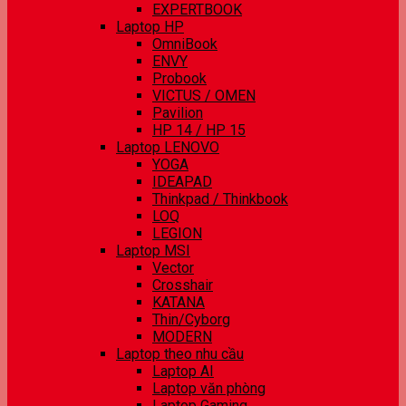
EXPERTBOOK
Laptop HP
OmniBook
ENVY
Probook
VICTUS / OMEN
Pavilion
HP 14 / HP 15
Laptop LENOVO
YOGA
IDEAPAD
Thinkpad / Thinkbook
LOQ
LEGION
Laptop MSI
Vector
Crosshair
KATANA
Thin/Cyborg
MODERN
Laptop theo nhu cầu
Laptop AI
Laptop văn phòng
Laptop Gaming