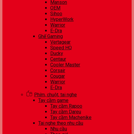
Manson
OEM
Sihoo
HyperWork
Warrior
E-Dra
Ghế Gaming
Vertagear
Speed HQ
Ducky
Centaur
Cooler Master
Corsair
Cougar
Warrior
E-Dra
Phím, chuột, tai nghe
Tay cầm game
Tay cầm Rapoo
Tay cầm Dareu
Tay cầm Machenike
Tai nghe theo nhu cầu
Nhu cầu