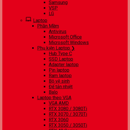
Samsung
VSP
LG
Laptop
Phần Mềm
Antivirus
Microsoft Office
Microsoft Windows
Phụ kiện Laptop ❯
Hub Type C
SSD Laptop
Adapter laptop
Pin laptop
Ram laptop
Bộ vệ sinh
Đế tản nhiệt
Balo
Laptop theo VGA
VGA AMD
RTX 3080 / 3080Ti
RTX 3070 / 3070Ti
RTX 3060
RTX 3050 / 3050Ti