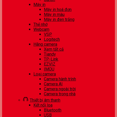
Máy in
Máy in hoá đơn
Máy in màu
Máy in đen trắng
Thẻ nhớ
Webcam
VSP
Logitech
Hãng camera
Xem tất cả
Tiandy
TP-Link
EZVIZ
IMOU
Loại camera
Camera hành trình
Camera AI
Camera ngoài trời
Camera trong nhà
Thiết bị âm thanh
Kết nối loa
Bluetooth
USB