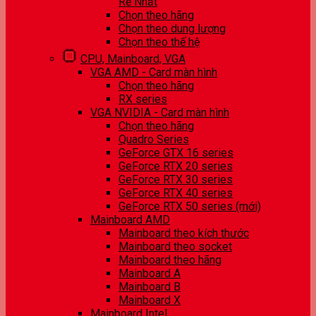
Rẻ Nhất
Chọn theo hãng
Chọn theo dung lượng
Chọn theo thế hệ
CPU, Mainboard, VGA
VGA AMD - Card màn hình
Chọn theo hãng
RX series
VGA NVIDIA - Card màn hình
Chọn theo hãng
Quadro Series
GeForce GTX 16 series
GeForce RTX 20 series
GeForce RTX 30 series
GeForce RTX 40 series
GeForce RTX 50 series (mới)
Mainboard AMD
Mainboard theo kích thước
Mainboard theo socket
Mainboard theo hãng
Mainboard A
Mainboard B
Mainboard X
Mainboard Intel