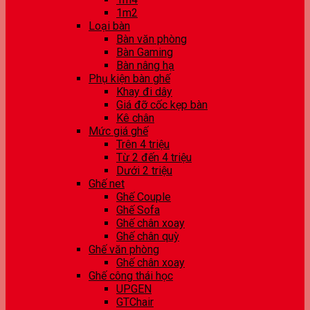
1m2
Loại bàn
Bàn văn phòng
Bàn Gaming
Bàn nâng hạ
Phụ kiện bàn ghế
Khay đi dây
Giá đỡ cốc kẹp bàn
Kê chân
Mức giá ghế
Trên 4 triệu
Từ 2 đến 4 triệu
Dưới 2 triệu
Ghế net
Ghế Couple
Ghế Sofa
Ghế chân xoay
Ghế chân quỳ
Ghế văn phòng
Ghế chân xoay
Ghế công thái học
UPGEN
GTChair