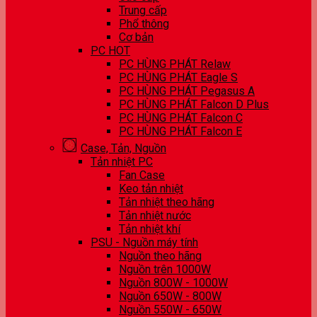
Trung cấp
Phổ thông
Cơ bản
PC HOT
PC HÙNG PHÁT Relaw
PC HÙNG PHÁT Eagle S
PC HÙNG PHÁT Pegasus A
PC HÙNG PHÁT Falcon D Plus
PC HÙNG PHÁT Falcon C
PC HÙNG PHÁT Falcon E
Case, Tản, Nguồn
Tản nhiệt PC
Fan Case
Keo tản nhiệt
Tản nhiệt theo hãng
Tản nhiệt nước
Tản nhiệt khí
PSU - Nguồn máy tính
Nguồn theo hãng
Nguồn trên 1000W
Nguồn 800W - 1000W
Nguồn 650W - 800W
Nguồn 550W - 650W