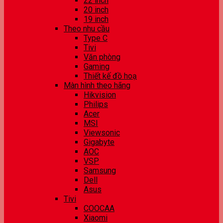
22 inch
20 inch
19 inch
Theo nhu cầu
Type C
Tivi
Văn phòng
Gaming
Thiết kế đồ hoạ
Màn hình theo hãng
Hikvision
Philips
Acer
MSI
Viewsonic
Gigabyte
AOC
VSP
Samsung
Dell
Asus
Tivi
COOCAA
Xiaomi