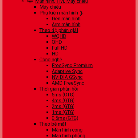
Màn hình, Tivi, Máy chiếu
Máy chiếu
Phụ kiện màn hình ❯
Đèn màn hình
Arm màn hình
Theo độ phân giải
WQHD
QHD
Full HD
HD
Công nghệ
FreeSync Premium
Adaptive Sync
NVIDIA GSync
AMD FreeSync
Thời gian phản hồi
5ms (GTG)
4ms (GTG)
2ms (GTG)
1ms (GTG)
0.5ms (GTG)
Theo bề mặt
Màn hình cong
Màn hình phẳng