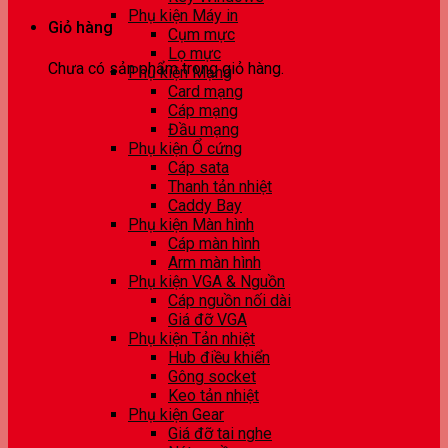
Phụ kiện Máy in
Giỏ hàng
Cụm mực
Lọ mực
Chưa có sản phẩm trong giỏ hàng.
Phụ kiện Mạng
Card mạng
Cáp mạng
Đầu mạng
Phụ kiện Ổ cứng
Cáp sata
Thanh tản nhiệt
Caddy Bay
Phụ kiện Màn hình
Cáp màn hình
Arm màn hình
Phụ kiện VGA & Nguồn
Cáp nguồn nối dài
Giá đỡ VGA
Phụ kiện Tản nhiệt
Hub điều khiển
Gông socket
Keo tản nhiệt
Phụ kiện Gear
Giá đỡ tai nghe