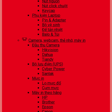
Nút nguồn
Nút click chuột
Keycap
Phụ kiện Laptop
Pin & Adapter
Bộ vệ sinh
Đế tản nhiệt
Balo & Túi
Camera, webcam, thẻ nhớ, máy in
Đầu thu Camera
Hikvision
Dahua
Tiandy
Bộ lưu điện (UPS)
Cyber Power
Santak
Mực in
Lọ mực đổ
Cụm mực
Máy in theo hãng
HP
Brother
Epson
Canon