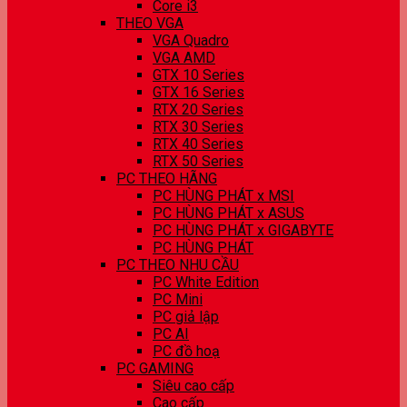
Core i3
THEO VGA
VGA Quadro
VGA AMD
GTX 10 Series
GTX 16 Series
RTX 20 Series
RTX 30 Series
RTX 40 Series
RTX 50 Series
PC THEO HÃNG
PC HÙNG PHÁT x MSI
PC HÙNG PHÁT x ASUS
PC HÙNG PHÁT x GIGABYTE
PC HÙNG PHÁT
PC THEO NHU CẦU
PC White Edition
PC Mini
PC giả lập
PC AI
PC đồ hoạ
PC GAMING
Siêu cao cấp
Cao cấp