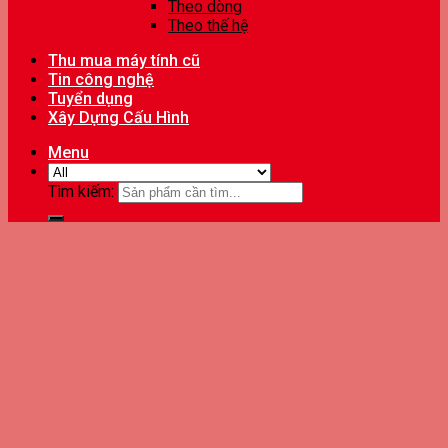
Theo dòng
Theo thế hệ
Thu mua máy tính cũ
Tin công nghệ
Tuyển dụng
Xây Dựng Cấu Hình
Menu
Tìm kiếm: