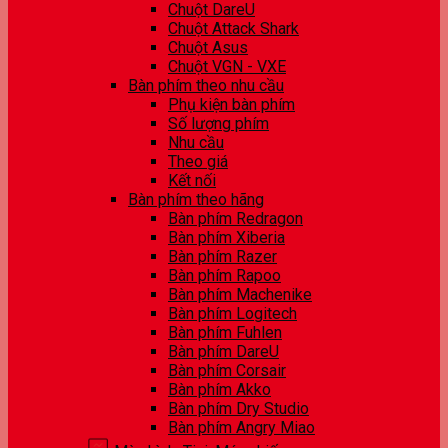
Chuột DareU
Chuột Attack Shark
Chuột Asus
Chuột VGN - VXE
Bàn phím theo nhu cầu
Phụ kiện bàn phím
Số lượng phím
Nhu cầu
Theo giá
Kết nối
Bàn phím theo hãng
Bàn phím Redragon
Bàn phím Xiberia
Bàn phím Razer
Bàn phím Rapoo
Bàn phím Machenike
Bàn phím Logitech
Bàn phím Fuhlen
Bàn phím DareU
Bàn phím Corsair
Bàn phím Akko
Bàn phím Dry Studio
Bàn phím Angry Miao