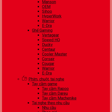
Manson
OEM
Sihoo
HyperWork
Warrior
E-Dra
Ghế Gaming
Vertagear
Speed HQ
Ducky
Centaur
Cooler Master
Corsair
Cougar
Warrior
E-Dra
Phím, chuột, tai nghe
Tay cầm game
Tay cầm Rapoo
Tay cầm Dareu
Tay cầm Machenike
Tai nghe theo nhu cầu
Nhu cầu