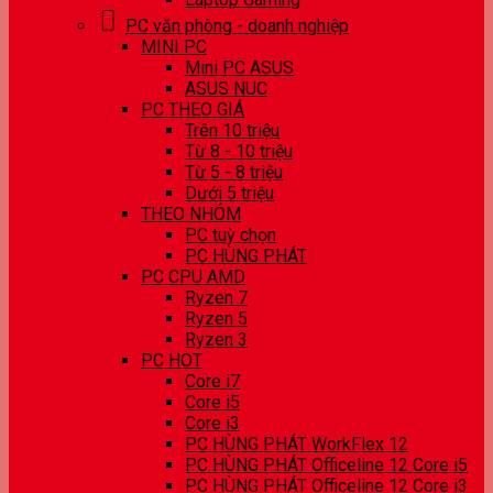
PC văn phòng - doanh nghiệp
MINI PC
Mini PC ASUS
ASUS NUC
PC THEO GIÁ
Trên 10 triệu
Từ 8 - 10 triệu
Từ 5 - 8 triệu
Dưới 5 triệu
THEO NHÓM
PC tuỳ chọn
PC HÙNG PHÁT
PC CPU AMD
Ryzen 7
Ryzen 5
Ryzen 3
PC HOT
Core i7
Core i5
Core i3
PC HÙNG PHÁT WorkFlex 12
PC HÙNG PHÁT Officeline 12 Core i5
PC HÙNG PHÁT Officeline 12 Core i3