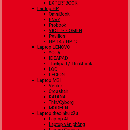
EXPERTBOOK
Laptop HP
OmniBook
ENVY
Probook
VICTUS / OMEN
Pavilion
HP 14 / HP 15
Laptop LENOVO
YOGA
IDEAPAD
Thinkpad / Thinkbook
LOQ
LEGION
Laptop MSI
Vector
Crosshair
KATANA
Thin/Cyborg
MODERN
Laptop theo nhu cầu
Laptop AI
Laptop văn phòng
Laptop Gaming