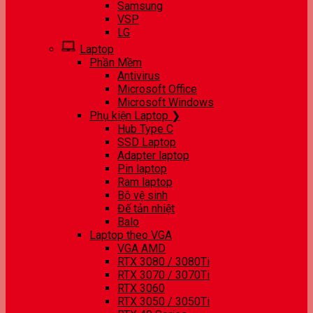
Samsung
VSP
LG
Laptop
Phần Mềm
Antivirus
Microsoft Office
Microsoft Windows
Phụ kiện Laptop ❯
Hub Type C
SSD Laptop
Adapter laptop
Pin laptop
Ram laptop
Bộ vệ sinh
Đế tản nhiệt
Balo
Laptop theo VGA
VGA AMD
RTX 3080 / 3080Ti
RTX 3070 / 3070Ti
RTX 3060
RTX 3050 / 3050Ti