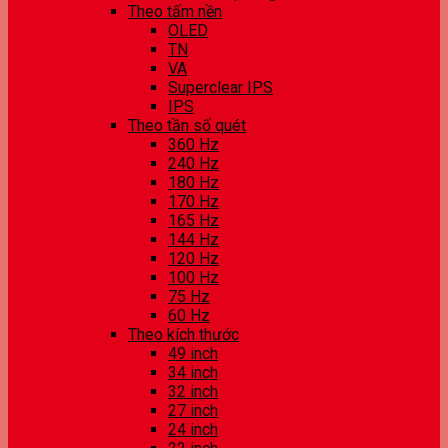
Theo tấm nền
OLED
TN
VA
Superclear IPS
IPS
Theo tần số quét
360 Hz
240 Hz
180 Hz
170 Hz
165 Hz
144 Hz
120 Hz
100 Hz
75 Hz
60 Hz
Theo kích thước
49 inch
34 inch
32 inch
27 inch
24 inch