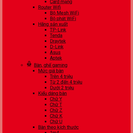
Card mạng
Router Wifi
Bộ Mesh WiFi
Bộ phát WiFi
Hãng sản xuất
TP-Link
Tenda
Draytek
D-Link
Asus
Aptek
Bàn, ghế gaming
Mức giá bàn
Trên 4 triệu
Từ 2 đến 4 triệu
Dưới 2 triệu
Kiểu dáng bàn
Chữ Y
Chữ T
Chữ Z
Chữ K
Chữ U
Bàn theo kích thước
1m4