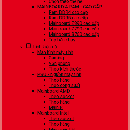
Chọn theo thế hệ
MAINBOARD & RAM - CAO CẤP
Ram DDR4 cao cấp
Ram DDR5 cao cấp
Mainboard Z890 cao cấp
Mainboard Z790 cao cấp
Mainboard B760 cao cấp
Top bán chạy
Linh kiện cũ
Màn hình máy tính
Gaming
Văn phòng
Theo kích thước
PSU - Nguồn máy tính
Theo hãng
Theo công suất
Mainboard AMD
Theo socket
Theo hãng
Main B
Mainboard Intel
Theo socket
Theo hãng
Mainboard H