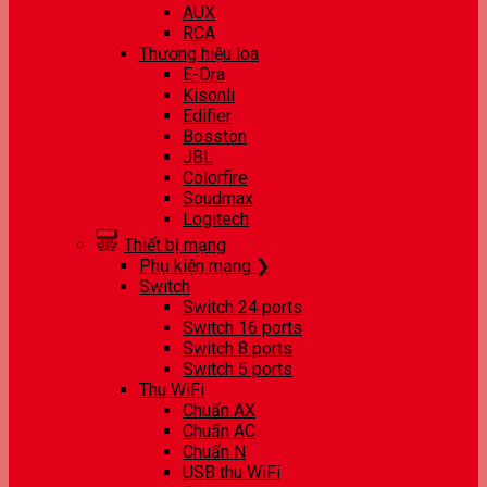
AUX
RCA
Thương hiệu loa
E-Dra
Kisonli
Edifier
Bosston
JBL
Colorfire
Soudmax
Logitech
Thiết bị mạng
Phụ kiện mạng ❯
Switch
Switch 24 ports
Switch 16 ports
Switch 8 ports
Switch 5 ports
Thu WiFi
Chuẩn AX
Chuẩn AC
Chuẩn N
USB thu WiFi