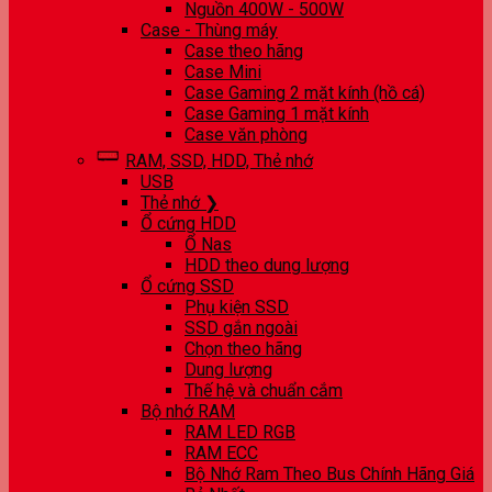
Nguồn 400W - 500W
Case - Thùng máy
Case theo hãng
Case Mini
Case Gaming 2 mặt kính (hồ cá)
Case Gaming 1 mặt kính
Case văn phòng
RAM, SSD, HDD, Thẻ nhớ
USB
Thẻ nhớ ❯
Ổ cứng HDD
Ổ Nas
HDD theo dung lượng
Ổ cứng SSD
Phụ kiện SSD
SSD gắn ngoài
Chọn theo hãng
Dung lượng
Thế hệ và chuẩn cắm
Bộ nhớ RAM
RAM LED RGB
RAM ECC
Bộ Nhớ Ram Theo Bus Chính Hãng Giá