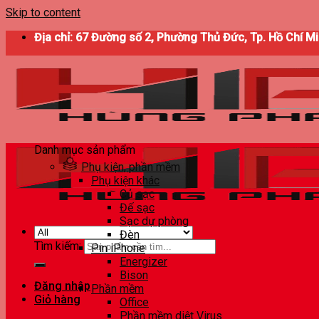
Skip to content
Địa chỉ: 67 Đường số 2, Phường Thủ Đức, Tp. Hồ Chí M
Danh mục sản phẩm
Phụ kiện, phần mềm
Phụ kiện khác
Củ sạc
Đế sạc
Sạc dự phòng
Đèn
Tìm kiếm:
Pin iPhone
Energizer
Bison
Đăng nhập
Phần mềm
Giỏ hàng
Office
Phần mềm diệt Virus