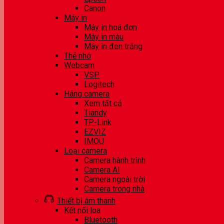
Canon
Máy in
Máy in hoá đơn
Máy in màu
Máy in đen trắng
Thẻ nhớ
Webcam
VSP
Logitech
Hãng camera
Xem tất cả
Tiandy
TP-Link
EZVIZ
IMOU
Loại camera
Camera hành trình
Camera AI
Camera ngoài trời
Camera trong nhà
Thiết bị âm thanh
Kết nối loa
Bluetooth