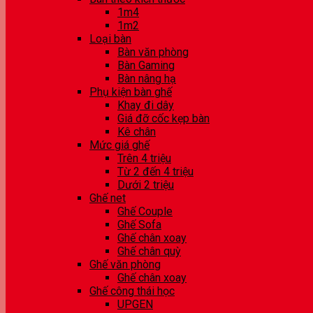
1m4
1m2
Loại bàn
Bàn văn phòng
Bàn Gaming
Bàn nâng hạ
Phụ kiện bàn ghế
Khay đi dây
Giá đỡ cốc kẹp bàn
Kê chân
Mức giá ghế
Trên 4 triệu
Từ 2 đến 4 triệu
Dưới 2 triệu
Ghế net
Ghế Couple
Ghế Sofa
Ghế chân xoay
Ghế chân quỳ
Ghế văn phòng
Ghế chân xoay
Ghế công thái học
UPGEN