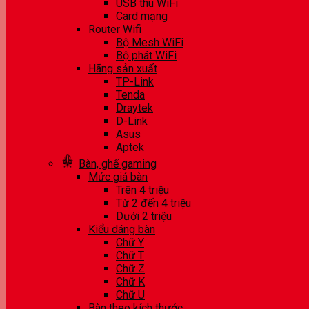
USB thu WiFi
Card mạng
Router Wifi
Bộ Mesh WiFi
Bộ phát WiFi
Hãng sản xuất
TP-Link
Tenda
Draytek
D-Link
Asus
Aptek
Bàn, ghế gaming
Mức giá bàn
Trên 4 triệu
Từ 2 đến 4 triệu
Dưới 2 triệu
Kiểu dáng bàn
Chữ Y
Chữ T
Chữ Z
Chữ K
Chữ U
Bàn theo kích thước