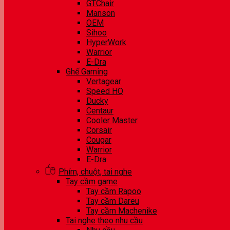
GTChair
Manson
OEM
Sihoo
HyperWork
Warrior
E-Dra
Ghế Gaming
Vertagear
Speed HQ
Ducky
Centaur
Cooler Master
Corsair
Cougar
Warrior
E-Dra
Phím, chuột, tai nghe
Tay cầm game
Tay cầm Rapoo
Tay cầm Dareu
Tay cầm Machenike
Tai nghe theo nhu cầu