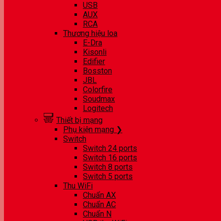
USB
AUX
RCA
Thương hiệu loa
E-Dra
Kisonli
Edifier
Bosston
JBL
Colorfire
Soudmax
Logitech
Thiết bị mạng
Phụ kiện mạng ❯
Switch
Switch 24 ports
Switch 16 ports
Switch 8 ports
Switch 5 ports
Thu WiFi
Chuẩn AX
Chuẩn AC
Chuẩn N