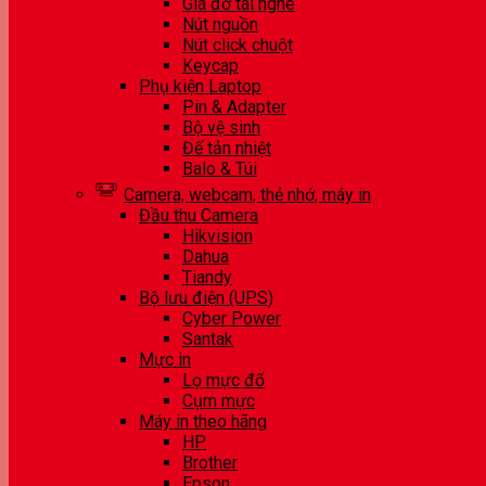
Giá đỡ tai nghe
Nút nguồn
Nút click chuột
Keycap
Phụ kiện Laptop
Pin & Adapter
Bộ vệ sinh
Đế tản nhiệt
Balo & Túi
Camera, webcam, thẻ nhớ, máy in
Đầu thu Camera
Hikvision
Dahua
Tiandy
Bộ lưu điện (UPS)
Cyber Power
Santak
Mực in
Lọ mực đổ
Cụm mực
Máy in theo hãng
HP
Brother
Epson