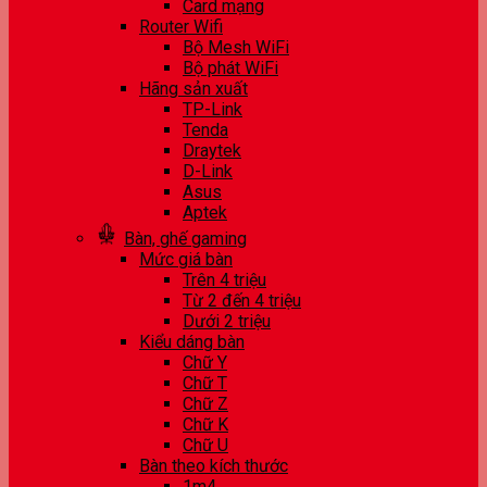
Card mạng
Router Wifi
Bộ Mesh WiFi
Bộ phát WiFi
Hãng sản xuất
TP-Link
Tenda
Draytek
D-Link
Asus
Aptek
Bàn, ghế gaming
Mức giá bàn
Trên 4 triệu
Từ 2 đến 4 triệu
Dưới 2 triệu
Kiểu dáng bàn
Chữ Y
Chữ T
Chữ Z
Chữ K
Chữ U
Bàn theo kích thước
1m4