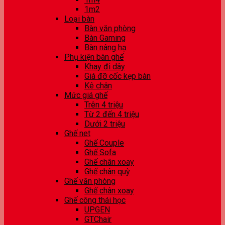
1m2
Loại bàn
Bàn văn phòng
Bàn Gaming
Bàn nâng hạ
Phụ kiện bàn ghế
Khay đi dây
Giá đỡ cốc kẹp bàn
Kê chân
Mức giá ghế
Trên 4 triệu
Từ 2 đến 4 triệu
Dưới 2 triệu
Ghế net
Ghế Couple
Ghế Sofa
Ghế chân xoay
Ghế chân quỳ
Ghế văn phòng
Ghế chân xoay
Ghế công thái học
UPGEN
GTChair