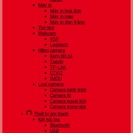
Máy in
Máy in hoá đơn
Máy in màu
Máy in đen trắng
Thẻ nhớ
Webcam
VSP
Logitech
Hãng camera
Xem tất cả
Tiandy
TP-Link
EZVIZ
IMOU
Loại camera
Camera hành trình
Camera AI
Camera ngoài trời
Camera trong nhà
Thiết bị âm thanh
Kết nối loa
Bluetooth
USB