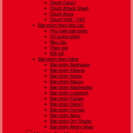
Chuột DareU
Chuột Attack Shark
Chuột Asus
Chuột VGN - VXE
Bàn phím theo nhu cầu
Phụ kiện bàn phím
Số lượng phím
Nhu cầu
Theo giá
Kết nối
Bàn phím theo hãng
Bàn phím Redragon
Bàn phím Xiberia
Bàn phím Razer
Bàn phím Rapoo
Bàn phím Machenike
Bàn phím Logitech
Bàn phím Fuhlen
Bàn phím DareU
Bàn phím Corsair
Bàn phím Akko
Bàn phím Dry Studio
Bàn phím Angry Miao