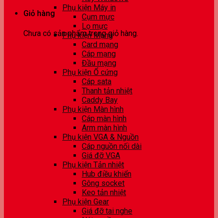
Phụ kiện Máy in
Giỏ hàng
Cụm mực
Lọ mực
Chưa có sản phẩm trong giỏ hàng.
Phụ kiện Mạng
Card mạng
Cáp mạng
Đầu mạng
Phụ kiện Ổ cứng
Cáp sata
Thanh tản nhiệt
Caddy Bay
Phụ kiện Màn hình
Cáp màn hình
Arm màn hình
Phụ kiện VGA & Nguồn
Cáp nguồn nối dài
Giá đỡ VGA
Phụ kiện Tản nhiệt
Hub điều khiển
Gông socket
Keo tản nhiệt
Phụ kiện Gear
Giá đỡ tai nghe