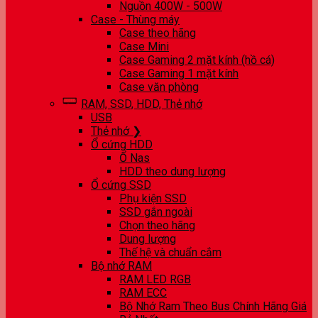
Nguồn 400W - 500W
Case - Thùng máy
Case theo hãng
Case Mini
Case Gaming 2 mặt kính (hồ cá)
Case Gaming 1 mặt kính
Case văn phòng
RAM, SSD, HDD, Thẻ nhớ
USB
Thẻ nhớ ❯
Ổ cứng HDD
Ổ Nas
HDD theo dung lượng
Ổ cứng SSD
Phụ kiện SSD
SSD gắn ngoài
Chọn theo hãng
Dung lượng
Thế hệ và chuẩn cắm
Bộ nhớ RAM
RAM LED RGB
RAM ECC
Bộ Nhớ Ram Theo Bus Chính Hãng Giá