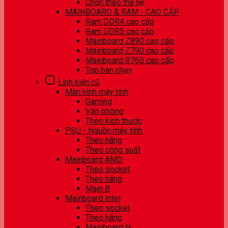
Chọn theo thế hệ
MAINBOARD & RAM - CAO CẤP
Ram DDR4 cao cấp
Ram DDR5 cao cấp
Mainboard Z890 cao cấp
Mainboard Z790 cao cấp
Mainboard B760 cao cấp
Top bán chạy
Linh kiện cũ
Màn hình máy tính
Gaming
Văn phòng
Theo kích thước
PSU - Nguồn máy tính
Theo hãng
Theo công suất
Mainboard AMD
Theo socket
Theo hãng
Main B
Mainboard Intel
Theo socket
Theo hãng
Mainboard H