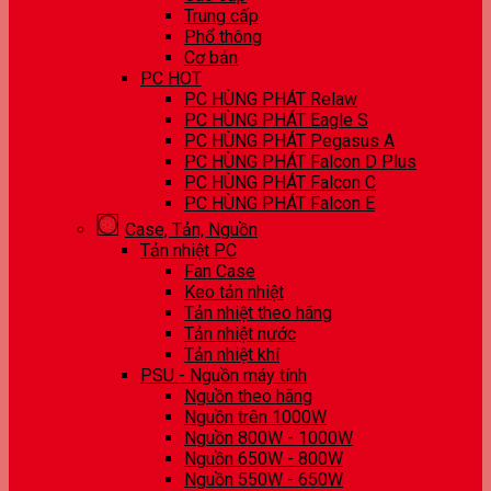
Trung cấp
Phổ thông
Cơ bản
PC HOT
PC HÙNG PHÁT Relaw
PC HÙNG PHÁT Eagle S
PC HÙNG PHÁT Pegasus A
PC HÙNG PHÁT Falcon D Plus
PC HÙNG PHÁT Falcon C
PC HÙNG PHÁT Falcon E
Case, Tản, Nguồn
Tản nhiệt PC
Fan Case
Keo tản nhiệt
Tản nhiệt theo hãng
Tản nhiệt nước
Tản nhiệt khí
PSU - Nguồn máy tính
Nguồn theo hãng
Nguồn trên 1000W
Nguồn 800W - 1000W
Nguồn 650W - 800W
Nguồn 550W - 650W