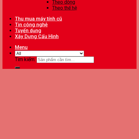
Theo dòng
Theo thế hệ
Thu mua máy tính cũ
Tin công nghệ
Tuyển dụng
Xây Dựng Cấu Hình
Menu
Tìm kiếm: