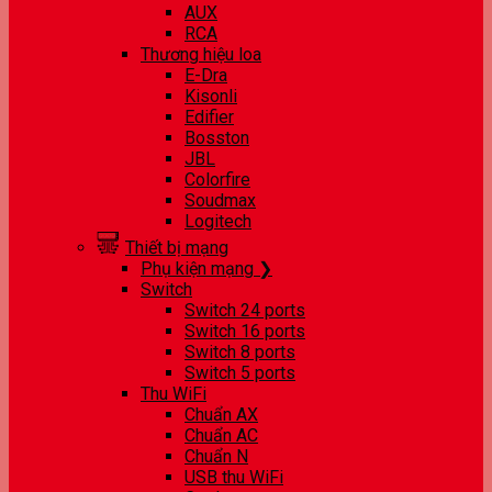
AUX
RCA
Thương hiệu loa
E-Dra
Kisonli
Edifier
Bosston
JBL
Colorfire
Soudmax
Logitech
Thiết bị mạng
Phụ kiện mạng ❯
Switch
Switch 24 ports
Switch 16 ports
Switch 8 ports
Switch 5 ports
Thu WiFi
Chuẩn AX
Chuẩn AC
Chuẩn N
USB thu WiFi