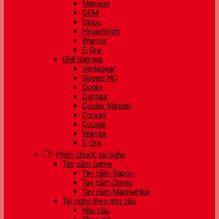
Manson
OEM
Sihoo
HyperWork
Warrior
E-Dra
Ghế Gaming
Vertagear
Speed HQ
Ducky
Centaur
Cooler Master
Corsair
Cougar
Warrior
E-Dra
Phím, chuột, tai nghe
Tay cầm game
Tay cầm Rapoo
Tay cầm Dareu
Tay cầm Machenike
Tai nghe theo nhu cầu
Nhu cầu