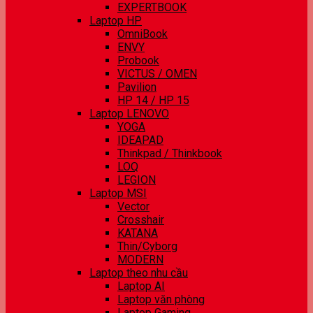
EXPERTBOOK
Laptop HP
OmniBook
ENVY
Probook
VICTUS / OMEN
Pavilion
HP 14 / HP 15
Laptop LENOVO
YOGA
IDEAPAD
Thinkpad / Thinkbook
LOQ
LEGION
Laptop MSI
Vector
Crosshair
KATANA
Thin/Cyborg
MODERN
Laptop theo nhu cầu
Laptop AI
Laptop văn phòng
Laptop Gaming