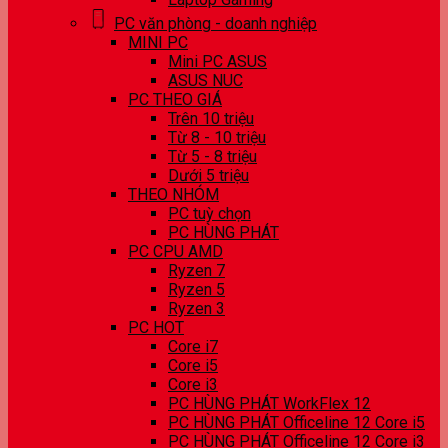
PC văn phòng - doanh nghiệp
MINI PC
Mini PC ASUS
ASUS NUC
PC THEO GIÁ
Trên 10 triệu
Từ 8 - 10 triệu
Từ 5 - 8 triệu
Dưới 5 triệu
THEO NHÓM
PC tuỳ chọn
PC HÙNG PHÁT
PC CPU AMD
Ryzen 7
Ryzen 5
Ryzen 3
PC HOT
Core i7
Core i5
Core i3
PC HÙNG PHÁT WorkFlex 12
PC HÙNG PHÁT Officeline 12 Core i5
PC HÙNG PHÁT Officeline 12 Core i3