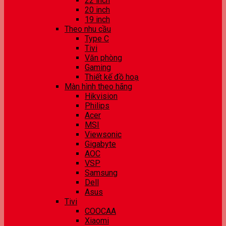
22 inch
20 inch
19 inch
Theo nhu cầu
Type C
Tivi
Văn phòng
Gaming
Thiết kế đồ hoạ
Màn hình theo hãng
Hikvision
Philips
Acer
MSI
Viewsonic
Gigabyte
AOC
VSP
Samsung
Dell
Asus
Tivi
COOCAA
Xiaomi