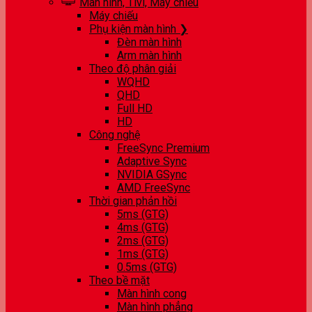
Màn hình, Tivi, Máy chiếu
Máy chiếu
Phụ kiện màn hình ❯
Đèn màn hình
Arm màn hình
Theo độ phân giải
WQHD
QHD
Full HD
HD
Công nghệ
FreeSync Premium
Adaptive Sync
NVIDIA GSync
AMD FreeSync
Thời gian phản hồi
5ms (GTG)
4ms (GTG)
2ms (GTG)
1ms (GTG)
0.5ms (GTG)
Theo bề mặt
Màn hình cong
Màn hình phẳng