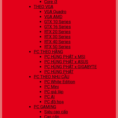
Core i3
THEO VGA
VGA Quadro
VGA AMD
GTX 10 Series
GTX 16 Series
RTX 20 Series
RTX 30 Series
RTX 40 Series
RTX 50 Series
PC THEO HÃNG
PC HÙNG PHÁT x MSI
PC HÙNG PHÁT x ASUS
PC HÙNG PHÁT x GIGABYTE
PC HÙNG PHÁT
PC THEO NHU CẦU
PC White Edition
PC Mini
PC giả lập
PC AI
PC đồ hoạ
PC GAMING
Siêu cao cấp
Cao cấp