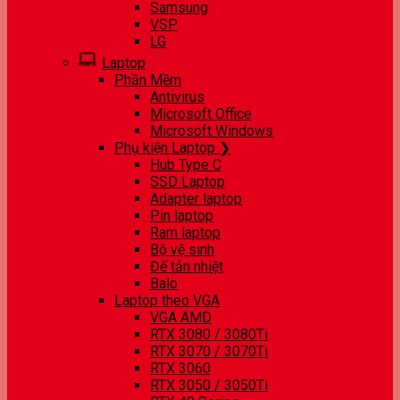
Samsung
VSP
LG
Laptop
Phần Mềm
Antivirus
Microsoft Office
Microsoft Windows
Phụ kiện Laptop ❯
Hub Type C
SSD Laptop
Adapter laptop
Pin laptop
Ram laptop
Bộ vệ sinh
Đế tản nhiệt
Balo
Laptop theo VGA
VGA AMD
RTX 3080 / 3080Ti
RTX 3070 / 3070Ti
RTX 3060
RTX 3050 / 3050Ti