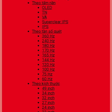
Theo tấm nền
OLED
TN
VA
Superclear IPS
IPS
Theo tần số quét
360 Hz
240 Hz
180 Hz
170 Hz
165 Hz
144 Hz
120 Hz
100 Hz
75 Hz
60 Hz
Theo kích thước
49 inch
34 inch
32 inch
27 inch
24 inch