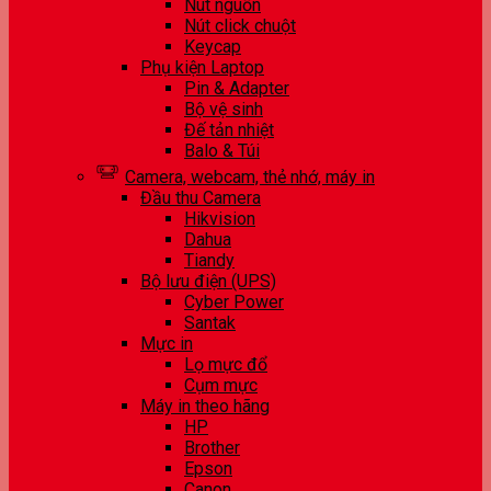
Nút nguồn
Nút click chuột
Keycap
Phụ kiện Laptop
Pin & Adapter
Bộ vệ sinh
Đế tản nhiệt
Balo & Túi
Camera, webcam, thẻ nhớ, máy in
Đầu thu Camera
Hikvision
Dahua
Tiandy
Bộ lưu điện (UPS)
Cyber Power
Santak
Mực in
Lọ mực đổ
Cụm mực
Máy in theo hãng
HP
Brother
Epson
Canon