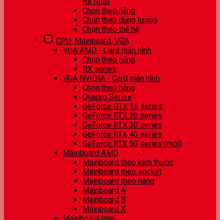
Rẻ Nhất
Chọn theo hãng
Chọn theo dung lượng
Chọn theo thế hệ
CPU, Mainboard, VGA
VGA AMD - Card màn hình
Chọn theo hãng
RX series
VGA NVIDIA - Card màn hình
Chọn theo hãng
Quadro Series
GeForce GTX 16 series
GeForce RTX 20 series
GeForce RTX 30 series
GeForce RTX 40 series
GeForce RTX 50 series (mới)
Mainboard AMD
Mainboard theo kích thước
Mainboard theo socket
Mainboard theo hãng
Mainboard A
Mainboard B
Mainboard X
Mainboard Intel