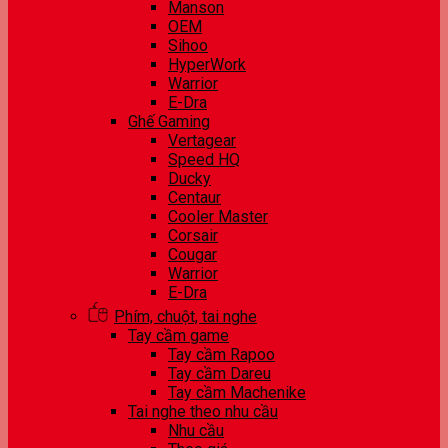
Manson
OEM
Sihoo
HyperWork
Warrior
E-Dra
Ghế Gaming
Vertagear
Speed HQ
Ducky
Centaur
Cooler Master
Corsair
Cougar
Warrior
E-Dra
Phím, chuột, tai nghe
Tay cầm game
Tay cầm Rapoo
Tay cầm Dareu
Tay cầm Machenike
Tai nghe theo nhu cầu
Nhu cầu