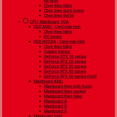
Rẻ Nhất
Chọn theo hãng
Chọn theo dung lượng
Chọn theo thế hệ
CPU, Mainboard, VGA
VGA AMD - Card màn hình
Chọn theo hãng
RX series
VGA NVIDIA - Card màn hình
Chọn theo hãng
Quadro Series
GeForce GTX 16 series
GeForce RTX 20 series
GeForce RTX 30 series
GeForce RTX 40 series
GeForce RTX 50 series (mới)
Mainboard AMD
Mainboard theo kích thước
Mainboard theo socket
Mainboard theo hãng
Mainboard A
Mainboard B
Mainboard X
Mainboard Intel