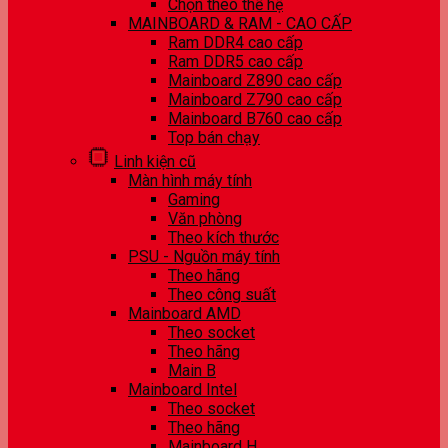
Chọn theo thế hệ
MAINBOARD & RAM - CAO CẤP
Ram DDR4 cao cấp
Ram DDR5 cao cấp
Mainboard Z890 cao cấp
Mainboard Z790 cao cấp
Mainboard B760 cao cấp
Top bán chạy
Linh kiện cũ
Màn hình máy tính
Gaming
Văn phòng
Theo kích thước
PSU - Nguồn máy tính
Theo hãng
Theo công suất
Mainboard AMD
Theo socket
Theo hãng
Main B
Mainboard Intel
Theo socket
Theo hãng
Mainboard H