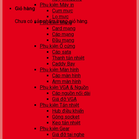
Phụ kiện Máy in
Giỏ hàng
Cụm mực
Lọ mực
Chưa có sản phẩm trong giỏ hàng.
Phụ kiện Mạng
Card mạng
Cáp mạng
Đầu mạng
Phụ kiện Ổ cứng
Cáp sata
Thanh tản nhiệt
Caddy Bay
Phụ kiện Màn hình
Cáp màn hình
Arm màn hình
Phụ kiện VGA & Nguồn
Cáp nguồn nối dài
Giá đỡ VGA
Phụ kiện Tản nhiệt
Hub điều khiển
Gông socket
Keo tản nhiệt
Phụ kiện Gear
Giá đỡ tai nghe