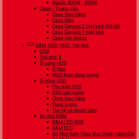
Nguồn 400W - 500W
Case - Thùng máy
Case theo hãng
Case Mini
Case Gaming 2 mặt kính (hồ cá)
Case Gaming 1 mặt kính
Case văn phòng
RAM, SSD, HDD, Thẻ nhớ
USB
Thẻ nhớ ❯
Ổ cứng HDD
Ổ Nas
HDD theo dung lượng
Ổ cứng SSD
Phụ kiện SSD
SSD gắn ngoài
Chọn theo hãng
Dung lượng
Thế hệ và chuẩn cắm
Bộ nhớ RAM
RAM LED RGB
RAM ECC
Bộ Nhớ Ram Theo Bus Chính Hãng Giá