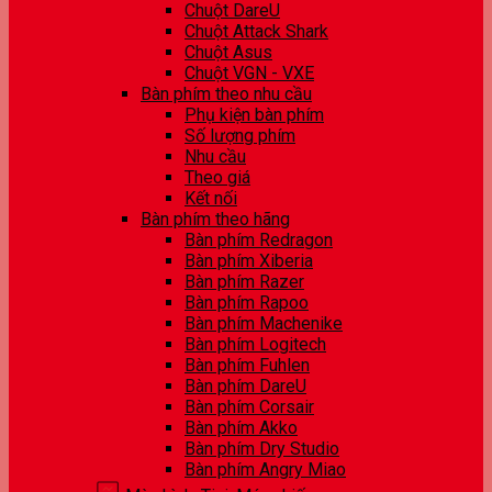
Chuột DareU
Chuột Attack Shark
Chuột Asus
Chuột VGN - VXE
Bàn phím theo nhu cầu
Phụ kiện bàn phím
Số lượng phím
Nhu cầu
Theo giá
Kết nối
Bàn phím theo hãng
Bàn phím Redragon
Bàn phím Xiberia
Bàn phím Razer
Bàn phím Rapoo
Bàn phím Machenike
Bàn phím Logitech
Bàn phím Fuhlen
Bàn phím DareU
Bàn phím Corsair
Bàn phím Akko
Bàn phím Dry Studio
Bàn phím Angry Miao