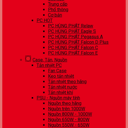
Trung cấp
Phổ thông
Cơ bản
PC HOT
PC HÙNG PHÁT Relaw
PC HÙNG PHÁT Eagle S
PC HÙNG PHÁT Pegasus A
PC HÙNG PHÁT Falcon D Plus
PC HÙNG PHÁT Falcon C
PC HÙNG PHÁT Falcon E
Case, Tản, Nguồn
Tản nhiệt PC
Fan Case
Keo tản nhiệt
Tản nhiệt theo hãng
Tản nhiệt nước
Tản nhiệt khí
PSU - Nguồn máy tính
Nguồn theo hãng
Nguồn trên 1000W
Nguồn 800W - 1000W
Nguồn 650W - 800W
Nguồn 550W - 650W