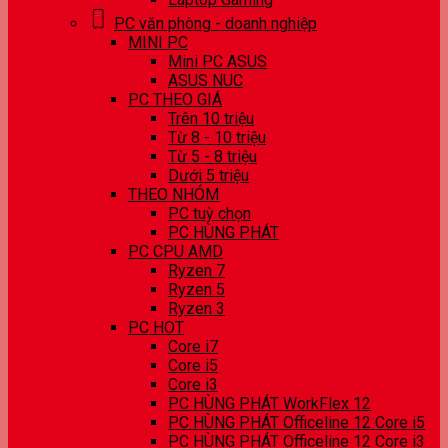
PC văn phòng - doanh nghiệp
MINI PC
Mini PC ASUS
ASUS NUC
PC THEO GIÁ
Trên 10 triệu
Từ 8 - 10 triệu
Từ 5 - 8 triệu
Dưới 5 triệu
THEO NHÓM
PC tuỳ chọn
PC HÙNG PHÁT
PC CPU AMD
Ryzen 7
Ryzen 5
Ryzen 3
PC HOT
Core i7
Core i5
Core i3
PC HÙNG PHÁT WorkFlex 12
PC HÙNG PHÁT Officeline 12 Core i5
PC HÙNG PHÁT Officeline 12 Core i3