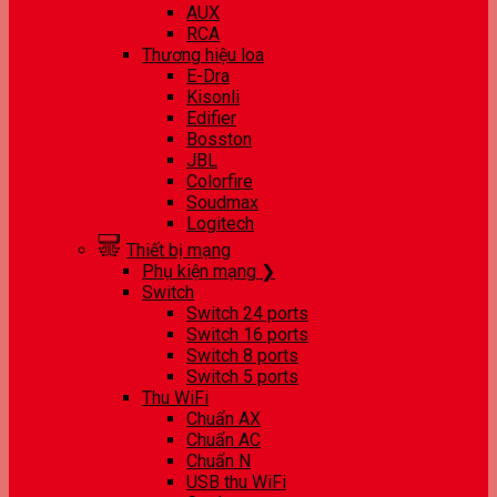
AUX
RCA
Thương hiệu loa
E-Dra
Kisonli
Edifier
Bosston
JBL
Colorfire
Soudmax
Logitech
Thiết bị mạng
Phụ kiện mạng ❯
Switch
Switch 24 ports
Switch 16 ports
Switch 8 ports
Switch 5 ports
Thu WiFi
Chuẩn AX
Chuẩn AC
Chuẩn N
USB thu WiFi