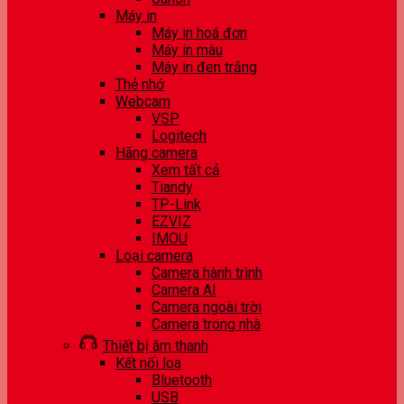
Máy in
Máy in hoá đơn
Máy in màu
Máy in đen trắng
Thẻ nhớ
Webcam
VSP
Logitech
Hãng camera
Xem tất cả
Tiandy
TP-Link
EZVIZ
IMOU
Loại camera
Camera hành trình
Camera AI
Camera ngoài trời
Camera trong nhà
Thiết bị âm thanh
Kết nối loa
Bluetooth
USB