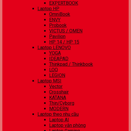
EXPERTBOOK
Laptop HP
OmniBook
ENVY
Probook
VICTUS / OMEN
Pavilion
HP 14 / HP 15
Laptop LENOVO
YOGA
IDEAPAD
Thinkpad / Thinkbook
LOQ
LEGION
Laptop MSI
Vector
Crosshair
KATANA
Thin/Cyborg
MODERN
Laptop theo nhu cầu
Laptop AI
Laptop văn phòng
Laptop Gaming