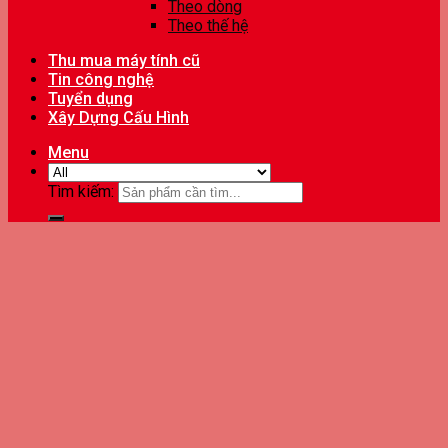
Theo dòng
Theo thế hệ
Thu mua máy tính cũ
Tin công nghệ
Tuyển dụng
Xây Dựng Cấu Hình
Menu
Tìm kiếm: