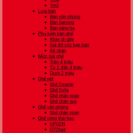
1m2
Loại bàn
Bàn văn phòng
Bàn Gaming
Bàn nâng hạ
Phụ kiện bàn ghế
Khay đi dây
Giá đỡ cốc kẹp bàn
Kê chân
Mức giá ghế
Trên 4 triệu
Từ 2 đến 4 triệu
Dưới 2 triệu
Ghế net
Ghế Couple
Ghế Sofa
Ghế chân xoay
Ghế chân quỳ
Ghế văn phòng
Ghế chân xoay
Ghế công thái học
UPGEN
GTChair