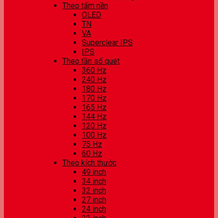
Theo tấm nền
OLED
TN
VA
Superclear IPS
IPS
Theo tần số quét
360 Hz
240 Hz
180 Hz
170 Hz
165 Hz
144 Hz
120 Hz
100 Hz
75 Hz
60 Hz
Theo kích thước
49 inch
34 inch
32 inch
27 inch
24 inch