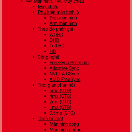
Màn hình, Tivi, Máy chiếu
Máy chiếu
Phụ kiện màn hình ❯
Đèn màn hình
Arm màn hình
Theo độ phân giải
WQHD
QHD
Full HD
HD
Công nghệ
FreeSync Premium
Adaptive Sync
NVIDIA GSync
AMD FreeSync
Thời gian phản hồi
5ms (GTG)
4ms (GTG)
2ms (GTG)
1ms (GTG)
0.5ms (GTG)
Theo bề mặt
Màn hình cong
Màn hình phẳng