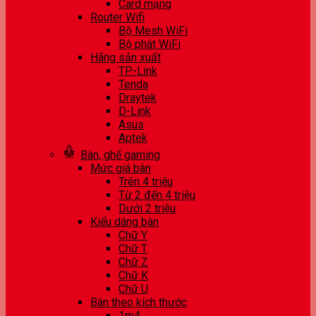
Card mạng
Router Wifi
Bộ Mesh WiFi
Bộ phát WiFi
Hãng sản xuất
TP-Link
Tenda
Draytek
D-Link
Asus
Aptek
Bàn, ghế gaming
Mức giá bàn
Trên 4 triệu
Từ 2 đến 4 triệu
Dưới 2 triệu
Kiểu dáng bàn
Chữ Y
Chữ T
Chữ Z
Chữ K
Chữ U
Bàn theo kích thước
1m4