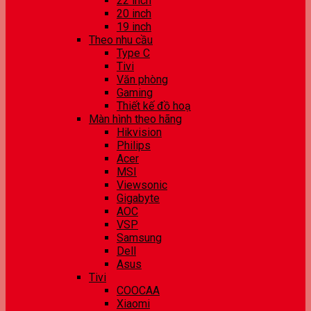
22 inch
20 inch
19 inch
Theo nhu cầu
Type C
Tivi
Văn phòng
Gaming
Thiết kế đồ hoạ
Màn hình theo hãng
Hikvision
Philips
Acer
MSI
Viewsonic
Gigabyte
AOC
VSP
Samsung
Dell
Asus
Tivi
COOCAA
Xiaomi