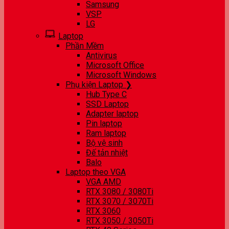
Samsung
VSP
LG
Laptop
Phần Mềm
Antivirus
Microsoft Office
Microsoft Windows
Phụ kiện Laptop ❯
Hub Type C
SSD Laptop
Adapter laptop
Pin laptop
Ram laptop
Bộ vệ sinh
Đế tản nhiệt
Balo
Laptop theo VGA
VGA AMD
RTX 3080 / 3080Ti
RTX 3070 / 3070Ti
RTX 3060
RTX 3050 / 3050Ti