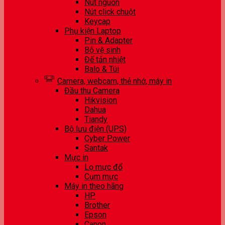
Nút nguồn
Nút click chuột
Keycap
Phụ kiện Laptop
Pin & Adapter
Bộ vệ sinh
Đế tản nhiệt
Balo & Túi
Camera, webcam, thẻ nhớ, máy in
Đầu thu Camera
Hikvision
Dahua
Tiandy
Bộ lưu điện (UPS)
Cyber Power
Santak
Mực in
Lọ mực đổ
Cụm mực
Máy in theo hãng
HP
Brother
Epson
Canon