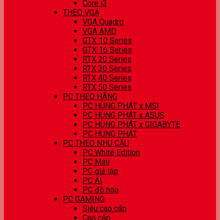
Core i3
THEO VGA
VGA Quadro
VGA AMD
GTX 10 Series
GTX 16 Series
RTX 20 Series
RTX 30 Series
RTX 40 Series
RTX 50 Series
PC THEO HÃNG
PC HÙNG PHÁT x MSI
PC HÙNG PHÁT x ASUS
PC HÙNG PHÁT x GIGABYTE
PC HÙNG PHÁT
PC THEO NHU CẦU
PC White Edition
PC Mini
PC giả lập
PC AI
PC đồ hoạ
PC GAMING
Siêu cao cấp
Cao cấp