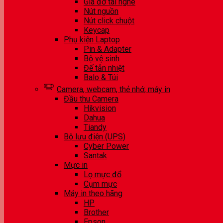
Giá đỡ tai nghe
Nút nguồn
Nút click chuột
Keycap
Phụ kiện Laptop
Pin & Adapter
Bộ vệ sinh
Đế tản nhiệt
Balo & Túi
Camera, webcam, thẻ nhớ, máy in
Đầu thu Camera
Hikvision
Dahua
Tiandy
Bộ lưu điện (UPS)
Cyber Power
Santak
Mực in
Lọ mực đổ
Cụm mực
Máy in theo hãng
HP
Brother
Epson