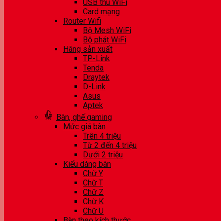
USB thu WiFi
Card mạng
Router Wifi
Bộ Mesh WiFi
Bộ phát WiFi
Hãng sản xuất
TP-Link
Tenda
Draytek
D-Link
Asus
Aptek
Bàn, ghế gaming
Mức giá bàn
Trên 4 triệu
Từ 2 đến 4 triệu
Dưới 2 triệu
Kiểu dáng bàn
Chữ Y
Chữ T
Chữ Z
Chữ K
Chữ U
Bàn theo kích thước