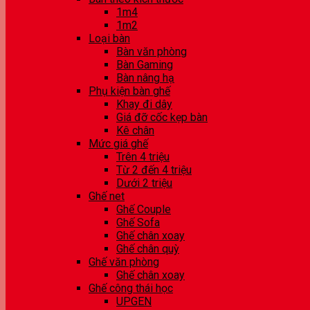
1m4
1m2
Loại bàn
Bàn văn phòng
Bàn Gaming
Bàn nâng hạ
Phụ kiện bàn ghế
Khay đi dây
Giá đỡ cốc kẹp bàn
Kê chân
Mức giá ghế
Trên 4 triệu
Từ 2 đến 4 triệu
Dưới 2 triệu
Ghế net
Ghế Couple
Ghế Sofa
Ghế chân xoay
Ghế chân quỳ
Ghế văn phòng
Ghế chân xoay
Ghế công thái học
UPGEN