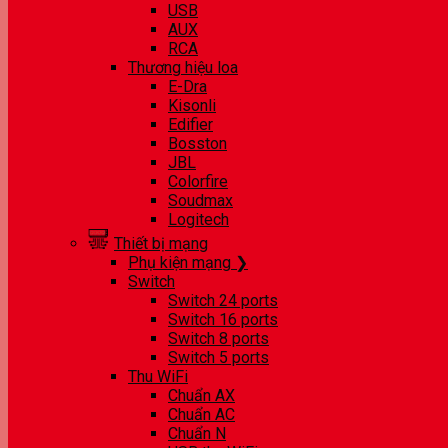
USB
AUX
RCA
Thương hiệu loa
E-Dra
Kisonli
Edifier
Bosston
JBL
Colorfire
Soudmax
Logitech
Thiết bị mạng
Phụ kiện mạng ❯
Switch
Switch 24 ports
Switch 16 ports
Switch 8 ports
Switch 5 ports
Thu WiFi
Chuẩn AX
Chuẩn AC
Chuẩn N