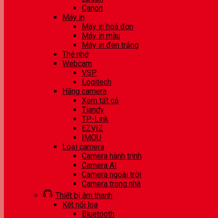
Canon
Máy in
Máy in hoá đơn
Máy in màu
Máy in đen trắng
Thẻ nhớ
Webcam
VSP
Logitech
Hãng camera
Xem tất cả
Tiandy
TP-Link
EZVIZ
IMOU
Loại camera
Camera hành trình
Camera AI
Camera ngoài trời
Camera trong nhà
Thiết bị âm thanh
Kết nối loa
Bluetooth