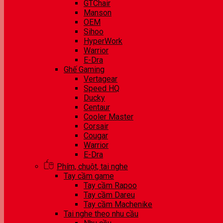
GTChair
Manson
OEM
Sihoo
HyperWork
Warrior
E-Dra
Ghế Gaming
Vertagear
Speed HQ
Ducky
Centaur
Cooler Master
Corsair
Cougar
Warrior
E-Dra
Phím, chuột, tai nghe
Tay cầm game
Tay cầm Rapoo
Tay cầm Dareu
Tay cầm Machenike
Tai nghe theo nhu cầu