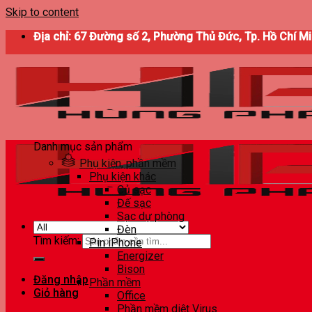
Skip to content
Địa chỉ: 67 Đường số 2, Phường Thủ Đức, Tp. Hồ Chí M
Danh mục sản phẩm
Phụ kiện, phần mềm
Phụ kiện khác
Củ sạc
Đế sạc
Sạc dự phòng
Đèn
Tìm kiếm:
Pin iPhone
Energizer
Bison
Đăng nhập
Phần mềm
Giỏ hàng
Office
Phần mềm diệt Virus