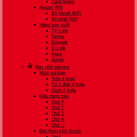
Card mạng
Router Wifi
Bộ Mesh WiFi
Bộ phát WiFi
Hãng sản xuất
TP-Link
Tenda
Draytek
D-Link
Asus
Aptek
Bàn, ghế gaming
Mức giá bàn
Trên 4 triệu
Từ 2 đến 4 triệu
Dưới 2 triệu
Kiểu dáng bàn
Chữ Y
Chữ T
Chữ Z
Chữ K
Chữ U
Bàn theo kích thước
1m4