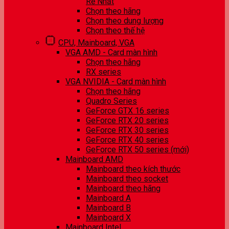
Rẻ Nhất
Chọn theo hãng
Chọn theo dung lượng
Chọn theo thế hệ
CPU, Mainboard, VGA
VGA AMD - Card màn hình
Chọn theo hãng
RX series
VGA NVIDIA - Card màn hình
Chọn theo hãng
Quadro Series
GeForce GTX 16 series
GeForce RTX 20 series
GeForce RTX 30 series
GeForce RTX 40 series
GeForce RTX 50 series (mới)
Mainboard AMD
Mainboard theo kích thước
Mainboard theo socket
Mainboard theo hãng
Mainboard A
Mainboard B
Mainboard X
Mainboard Intel