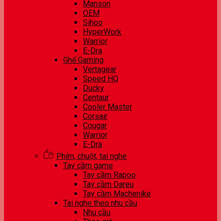
Manson
OEM
Sihoo
HyperWork
Warrior
E-Dra
Ghế Gaming
Vertagear
Speed HQ
Ducky
Centaur
Cooler Master
Corsair
Cougar
Warrior
E-Dra
Phím, chuột, tai nghe
Tay cầm game
Tay cầm Rapoo
Tay cầm Dareu
Tay cầm Machenike
Tai nghe theo nhu cầu
Nhu cầu