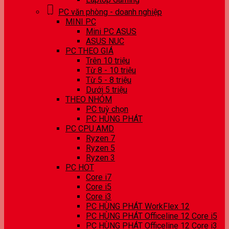
PC văn phòng - doanh nghiệp
MINI PC
Mini PC ASUS
ASUS NUC
PC THEO GIÁ
Trên 10 triệu
Từ 8 - 10 triệu
Từ 5 - 8 triệu
Dưới 5 triệu
THEO NHÓM
PC tuỳ chọn
PC HÙNG PHÁT
PC CPU AMD
Ryzen 7
Ryzen 5
Ryzen 3
PC HOT
Core i7
Core i5
Core i3
PC HÙNG PHÁT WorkFlex 12
PC HÙNG PHÁT Officeline 12 Core i5
PC HÙNG PHÁT Officeline 12 Core i3