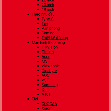
22 inch
20 inch
19 inch
Theo nhu cầu
Type C
Tivi
Văn phòng
Gaming
Thiết kế đồ hoạ
Màn hình theo hãng
Hikvision
Philips
Acer
MSI
Viewsonic
Gigabyte
AOC
VSP
Samsung
Dell
Asus
Tivi
COOCAA
Xiaomi