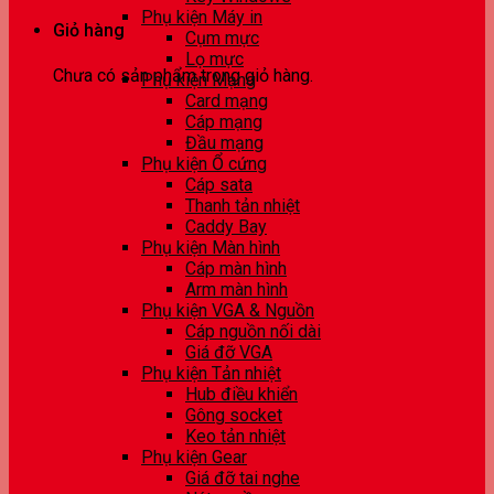
Phụ kiện Máy in
Giỏ hàng
Cụm mực
Lọ mực
Chưa có sản phẩm trong giỏ hàng.
Phụ kiện Mạng
Card mạng
Cáp mạng
Đầu mạng
Phụ kiện Ổ cứng
Cáp sata
Thanh tản nhiệt
Caddy Bay
Phụ kiện Màn hình
Cáp màn hình
Arm màn hình
Phụ kiện VGA & Nguồn
Cáp nguồn nối dài
Giá đỡ VGA
Phụ kiện Tản nhiệt
Hub điều khiển
Gông socket
Keo tản nhiệt
Phụ kiện Gear
Giá đỡ tai nghe