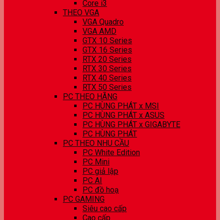
Core i3
THEO VGA
VGA Quadro
VGA AMD
GTX 10 Series
GTX 16 Series
RTX 20 Series
RTX 30 Series
RTX 40 Series
RTX 50 Series
PC THEO HÃNG
PC HÙNG PHÁT x MSI
PC HÙNG PHÁT x ASUS
PC HÙNG PHÁT x GIGABYTE
PC HÙNG PHÁT
PC THEO NHU CẦU
PC White Edition
PC Mini
PC giả lập
PC AI
PC đồ hoạ
PC GAMING
Siêu cao cấp
Cao cấp