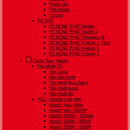
Trung cấp
Phổ thông
Cơ bản
PC HOT
PC HÙNG PHÁT Relaw
PC HÙNG PHÁT Eagle S
PC HÙNG PHÁT Pegasus A
PC HÙNG PHÁT Falcon D Plus
PC HÙNG PHÁT Falcon C
PC HÙNG PHÁT Falcon E
Case, Tản, Nguồn
Tản nhiệt PC
Fan Case
Keo tản nhiệt
Tản nhiệt theo hãng
Tản nhiệt nước
Tản nhiệt khí
PSU - Nguồn máy tính
Nguồn theo hãng
Nguồn trên 1000W
Nguồn 800W - 1000W
Nguồn 650W - 800W
Nguồn 550W - 650W