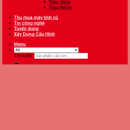
Theo dòng
Theo thế hệ
Thu mua máy tính cũ
Tin công nghệ
Tuyển dụng
Xây Dựng Cấu Hình
Menu
Tìm kiếm: