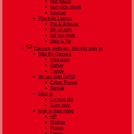
Nút nguồn
Nút click chuột
Keycap
Phụ kiện Laptop
Pin & Adapter
Bộ vệ sinh
Đế tản nhiệt
Balo & Túi
Camera, webcam, thẻ nhớ, máy in
Đầu thu Camera
Hikvision
Dahua
Tiandy
Bộ lưu điện (UPS)
Cyber Power
Santak
Mực in
Lọ mực đổ
Cụm mực
Máy in theo hãng
HP
Brother
Epson
Canon