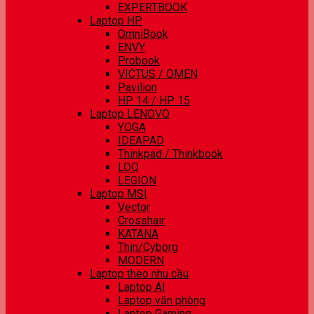
EXPERTBOOK
Laptop HP
OmniBook
ENVY
Probook
VICTUS / OMEN
Pavilion
HP 14 / HP 15
Laptop LENOVO
YOGA
IDEAPAD
Thinkpad / Thinkbook
LOQ
LEGION
Laptop MSI
Vector
Crosshair
KATANA
Thin/Cyborg
MODERN
Laptop theo nhu cầu
Laptop AI
Laptop văn phòng
Laptop Gaming