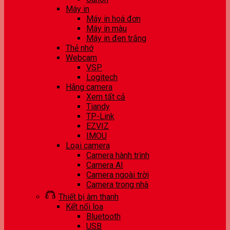
Máy in
Máy in hoá đơn
Máy in màu
Máy in đen trắng
Thẻ nhớ
Webcam
VSP
Logitech
Hãng camera
Xem tất cả
Tiandy
TP-Link
EZVIZ
IMOU
Loại camera
Camera hành trình
Camera AI
Camera ngoài trời
Camera trong nhà
Thiết bị âm thanh
Kết nối loa
Bluetooth
USB