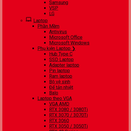
Samsung
VSP
LG
Laptop
Phần Mềm
Antivirus
Microsoft Office
Microsoft Windows
Phụ kiện Laptop ❯
Hub Type C
SSD Laptop
Adapter laptop
Pin laptop
Ram laptop
Bộ vệ sinh
Đế tản nhiệt
Balo
Laptop theo VGA
VGA AMD
RTX 3080 / 3080Ti
RTX 3070 / 3070Ti
RTX 3060
RTX 3050 / 3050Ti