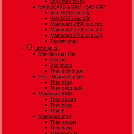
Chọn theo thế hệ
MAINBOARD & RAM - CAO CẤP
Ram DDR4 cao cấp
Ram DDR5 cao cấp
Mainboard Z890 cao cấp
Mainboard Z790 cao cấp
Mainboard B760 cao cấp
Top bán chạy
Linh kiện cũ
Màn hình máy tính
Gaming
Văn phòng
Theo kích thước
PSU - Nguồn máy tính
Theo hãng
Theo công suất
Mainboard AMD
Theo socket
Theo hãng
Main B
Mainboard Intel
Theo socket
Theo hãng
Mainboard H