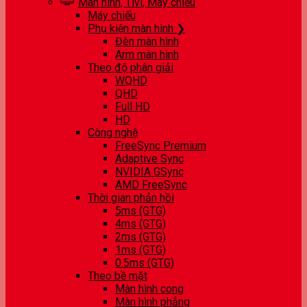
Màn hình, Tivi, Máy chiếu
Máy chiếu
Phụ kiện màn hình ❯
Đèn màn hình
Arm màn hình
Theo độ phân giải
WQHD
QHD
Full HD
HD
Công nghệ
FreeSync Premium
Adaptive Sync
NVIDIA GSync
AMD FreeSync
Thời gian phản hồi
5ms (GTG)
4ms (GTG)
2ms (GTG)
1ms (GTG)
0.5ms (GTG)
Theo bề mặt
Màn hình cong
Màn hình phẳng