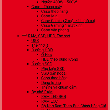
Nguồn 400W - 500W
Case - Thùng máy
Case theo hãng
Case Mini
Case Gaming 2 mặt kính (hồ cá)
Case Gaming 1 mặt kính
Case văn phòng
RAM, SSD, HDD, Thẻ nhớ
USB
Thẻ nhớ ❯
Ổ cứng HDD
Ổ Nas
HDD theo dung lượng
Ổ cứng SSD
Phụ kiện SSD
SSD gắn ngoài
Chọn theo hãng
Dung lượng
Thế hệ và chuẩn cắm
Bộ nhớ RAM
RAM LED RGB
RAM ECC
Bộ Nhớ Ram Theo Bus Chính Hãng Giá