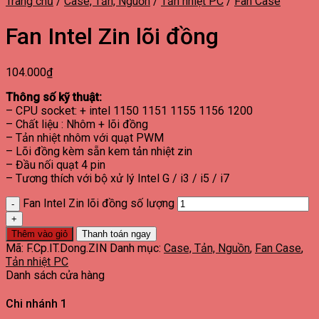
Trang chủ
/
Case, Tản, Nguồn
/
Tản nhiệt PC
/
Fan Case
Fan Intel Zin lõi đồng
104.000
₫
Thông số kỹ thuật:
– CPU socket: + intel 1150 1151 1155 1156 1200
– Chất liệu : Nhôm + lõi đồng
– Tản nhiệt nhôm với quạt PWM
– Lõi đồng kèm sẵn kem tản nhiệt zin
– Đầu nối quạt 4 pin
– Tương thích với bộ xử lý Intel G / i3 / i5 / i7
Fan Intel Zin lõi đồng số lượng
Thêm vào giỏ
Thanh toán ngay
Mã:
F.Cp.IT.Dong.ZIN
Danh mục:
Case, Tản, Nguồn
,
Fan Case
,
Tản nhiệt PC
Danh sách cửa hàng
Chi nhánh 1