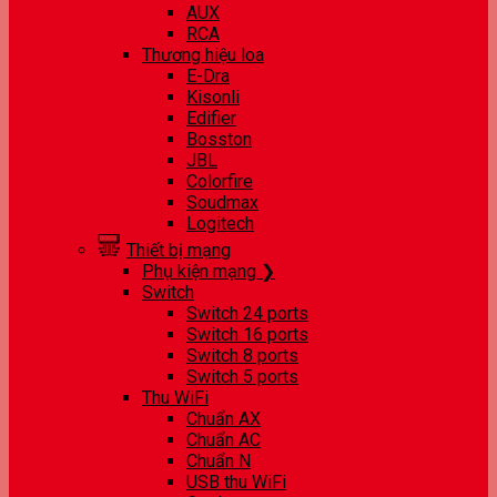
AUX
RCA
Thương hiệu loa
E-Dra
Kisonli
Edifier
Bosston
JBL
Colorfire
Soudmax
Logitech
Thiết bị mạng
Phụ kiện mạng ❯
Switch
Switch 24 ports
Switch 16 ports
Switch 8 ports
Switch 5 ports
Thu WiFi
Chuẩn AX
Chuẩn AC
Chuẩn N
USB thu WiFi