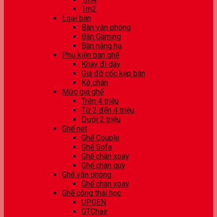
1m2
Loại bàn
Bàn văn phòng
Bàn Gaming
Bàn nâng hạ
Phụ kiện bàn ghế
Khay đi dây
Giá đỡ cốc kẹp bàn
Kê chân
Mức giá ghế
Trên 4 triệu
Từ 2 đến 4 triệu
Dưới 2 triệu
Ghế net
Ghế Couple
Ghế Sofa
Ghế chân xoay
Ghế chân quỳ
Ghế văn phòng
Ghế chân xoay
Ghế công thái học
UPGEN
GTChair