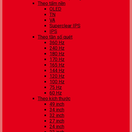
Theo tấm nền
OLED
TN
VA
Superclear IPS
IPS
Theo tần số quét
360 Hz
240 Hz
180 Hz
170 Hz
165 Hz
144 Hz
120 Hz
100 Hz
75 Hz
60 Hz
Theo kích thước
49 inch
34 inch
32 inch
27 inch
24 inch