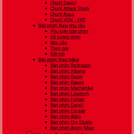
Chuột DareU
Chuột Attack Shark
Chuột Asus
Chuột VGN - VXE
Bàn phím theo nhu cầu
Phụ kiện bàn phím
Số lượng phím
Nhu cầu
Theo giá
Kết nối
Bàn phím theo hãng
Bàn phím Redragon
Bàn phím Xiberia
Bàn phím Razer
Bàn phím Rapoo
Bàn phím Machenike
Bàn phím Logitech
Bàn phím Fuhlen
Bàn phím DareU
Bàn phím Corsair
Bàn phím Akko
Bàn phím Dry Studio
Bàn phím Angry Miao