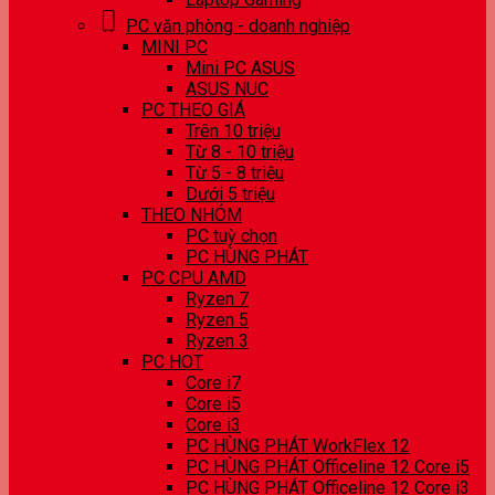
PC văn phòng - doanh nghiệp
MINI PC
Mini PC ASUS
ASUS NUC
PC THEO GIÁ
Trên 10 triệu
Từ 8 - 10 triệu
Từ 5 - 8 triệu
Dưới 5 triệu
THEO NHÓM
PC tuỳ chọn
PC HÙNG PHÁT
PC CPU AMD
Ryzen 7
Ryzen 5
Ryzen 3
PC HOT
Core i7
Core i5
Core i3
PC HÙNG PHÁT WorkFlex 12
PC HÙNG PHÁT Officeline 12 Core i5
PC HÙNG PHÁT Officeline 12 Core i3