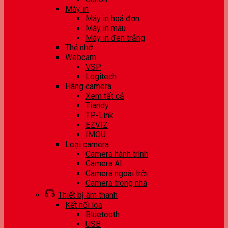
Máy in
Máy in hoá đơn
Máy in màu
Máy in đen trắng
Thẻ nhớ
Webcam
VSP
Logitech
Hãng camera
Xem tất cả
Tiandy
TP-Link
EZVIZ
IMOU
Loại camera
Camera hành trình
Camera AI
Camera ngoài trời
Camera trong nhà
Thiết bị âm thanh
Kết nối loa
Bluetooth
USB