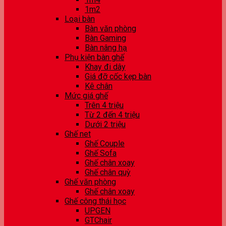
1m2
Loại bàn
Bàn văn phòng
Bàn Gaming
Bàn nâng hạ
Phụ kiện bàn ghế
Khay đi dây
Giá đỡ cốc kẹp bàn
Kê chân
Mức giá ghế
Trên 4 triệu
Từ 2 đến 4 triệu
Dưới 2 triệu
Ghế net
Ghế Couple
Ghế Sofa
Ghế chân xoay
Ghế chân quỳ
Ghế văn phòng
Ghế chân xoay
Ghế công thái học
UPGEN
GTChair