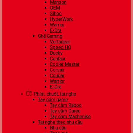
Manson
OEM
Sihoo
HyperWork
Warrior
E-Dra
Ghế Gaming
Vertagear
Speed HQ
Ducky
Centaur
Cooler Master
Corsair
Cougar
Warrior
E-Dra
Phím, chuột, tai nghe
Tay cầm game
Tay cầm Rapoo
Tay cầm Dareu
Tay cầm Machenike
Tai nghe theo nhu cầu
Nhu cầu