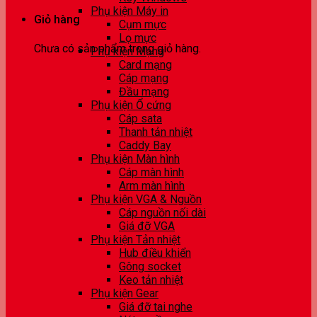
Phụ kiện Máy in
Giỏ hàng
Cụm mực
Lọ mực
Chưa có sản phẩm trong giỏ hàng.
Phụ kiện Mạng
Card mạng
Cáp mạng
Đầu mạng
Phụ kiện Ổ cứng
Cáp sata
Thanh tản nhiệt
Caddy Bay
Phụ kiện Màn hình
Cáp màn hình
Arm màn hình
Phụ kiện VGA & Nguồn
Cáp nguồn nối dài
Giá đỡ VGA
Phụ kiện Tản nhiệt
Hub điều khiển
Gông socket
Keo tản nhiệt
Phụ kiện Gear
Giá đỡ tai nghe