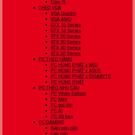
Core i3
THEO VGA
VGA Quadro
VGA AMD
GTX 10 Series
GTX 16 Series
RTX 20 Series
RTX 30 Series
RTX 40 Series
RTX 50 Series
PC THEO HÃNG
PC HÙNG PHÁT x MSI
PC HÙNG PHÁT x ASUS
PC HÙNG PHÁT x GIGABYTE
PC HÙNG PHÁT
PC THEO NHU CẦU
PC White Edition
PC Mini
PC giả lập
PC AI
PC đồ hoạ
PC GAMING
Siêu cao cấp
Cao cấp