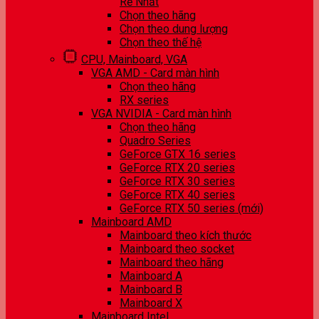
Rẻ Nhất
Chọn theo hãng
Chọn theo dung lượng
Chọn theo thế hệ
CPU, Mainboard, VGA
VGA AMD - Card màn hình
Chọn theo hãng
RX series
VGA NVIDIA - Card màn hình
Chọn theo hãng
Quadro Series
GeForce GTX 16 series
GeForce RTX 20 series
GeForce RTX 30 series
GeForce RTX 40 series
GeForce RTX 50 series (mới)
Mainboard AMD
Mainboard theo kích thước
Mainboard theo socket
Mainboard theo hãng
Mainboard A
Mainboard B
Mainboard X
Mainboard Intel