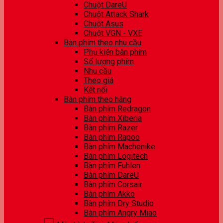
Chuột DareU
Chuột Attack Shark
Chuột Asus
Chuột VGN - VXE
Bàn phím theo nhu cầu
Phụ kiện bàn phím
Số lượng phím
Nhu cầu
Theo giá
Kết nối
Bàn phím theo hãng
Bàn phím Redragon
Bàn phím Xiberia
Bàn phím Razer
Bàn phím Rapoo
Bàn phím Machenike
Bàn phím Logitech
Bàn phím Fuhlen
Bàn phím DareU
Bàn phím Corsair
Bàn phím Akko
Bàn phím Dry Studio
Bàn phím Angry Miao