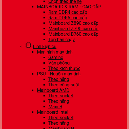
Chọn theo thế hệ
MAINBOARD & RAM - CAO CẤP
Ram DDR4 cao cấp
Ram DDR5 cao cấp
Mainboard Z890 cao cấp
Mainboard Z790 cao cấp
Mainboard B760 cao cấp
Top bán chạy
Linh kiện cũ
Màn hình máy tính
Gaming
Văn phòng
Theo kích thước
PSU - Nguồn máy tính
Theo hãng
Theo công suất
Mainboard AMD
Theo socket
Theo hãng
Main B
Mainboard Intel
Theo socket
Theo hãng
Mainboard H