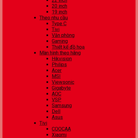
22 inch
20 inch
19 inch
Theo nhu cầu
Type C
Tivi
Văn phòng
Gaming
Thiết kế đồ hoạ
Màn hình theo hãng
Hikvision
Philips
Acer
MSI
Viewsonic
Gigabyte
AOC
VSP
Samsung
Dell
Asus
Tivi
COOCAA
Xiaomi