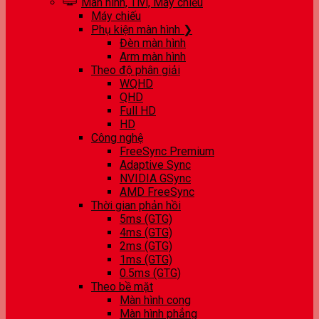
Màn hình, Tivi, Máy chiếu
Máy chiếu
Phụ kiện màn hình ❯
Đèn màn hình
Arm màn hình
Theo độ phân giải
WQHD
QHD
Full HD
HD
Công nghệ
FreeSync Premium
Adaptive Sync
NVIDIA GSync
AMD FreeSync
Thời gian phản hồi
5ms (GTG)
4ms (GTG)
2ms (GTG)
1ms (GTG)
0.5ms (GTG)
Theo bề mặt
Màn hình cong
Màn hình phẳng