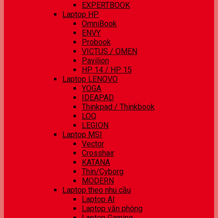
EXPERTBOOK
Laptop HP
OmniBook
ENVY
Probook
VICTUS / OMEN
Pavilion
HP 14 / HP 15
Laptop LENOVO
YOGA
IDEAPAD
Thinkpad / Thinkbook
LOQ
LEGION
Laptop MSI
Vector
Crosshair
KATANA
Thin/Cyborg
MODERN
Laptop theo nhu cầu
Laptop AI
Laptop văn phòng
Laptop Gaming