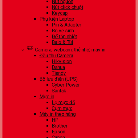
Nút nguồn
Nút click chuột
Keycap
Phụ kiện Laptop
Pin & Adapter
Bộ vệ sinh
Đế tản nhiệt
Balo & Túi
Camera, webcam, thẻ nhớ, máy in
Đầu thu Camera
Hikvision
Dahua
Tiandy
Bộ lưu điện (UPS)
Cyber Power
Santak
Mực in
Lọ mực đổ
Cụm mực
Máy in theo hãng
HP
Brother
Epson
Canon