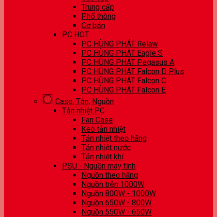
Trung cấp
Phổ thông
Cơ bản
PC HOT
PC HÙNG PHÁT Relaw
PC HÙNG PHÁT Eagle S
PC HÙNG PHÁT Pegasus A
PC HÙNG PHÁT Falcon D Plus
PC HÙNG PHÁT Falcon C
PC HÙNG PHÁT Falcon E
Case, Tản, Nguồn
Tản nhiệt PC
Fan Case
Keo tản nhiệt
Tản nhiệt theo hãng
Tản nhiệt nước
Tản nhiệt khí
PSU - Nguồn máy tính
Nguồn theo hãng
Nguồn trên 1000W
Nguồn 800W - 1000W
Nguồn 650W - 800W
Nguồn 550W - 650W