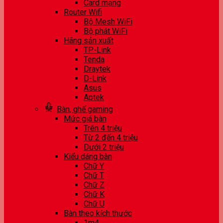
Card mạng
Router Wifi
Bộ Mesh WiFi
Bộ phát WiFi
Hãng sản xuất
TP-Link
Tenda
Draytek
D-Link
Asus
Aptek
Bàn, ghế gaming
Mức giá bàn
Trên 4 triệu
Từ 2 đến 4 triệu
Dưới 2 triệu
Kiểu dáng bàn
Chữ Y
Chữ T
Chữ Z
Chữ K
Chữ U
Bàn theo kích thước
1m4