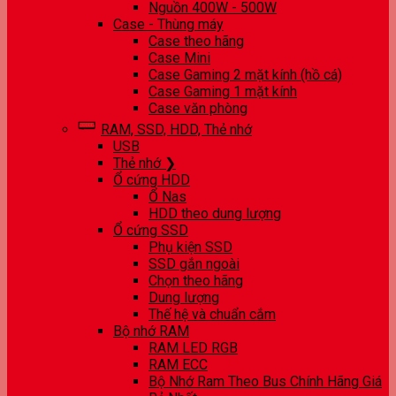
Nguồn 400W - 500W
Case - Thùng máy
Case theo hãng
Case Mini
Case Gaming 2 mặt kính (hồ cá)
Case Gaming 1 mặt kính
Case văn phòng
RAM, SSD, HDD, Thẻ nhớ
USB
Thẻ nhớ ❯
Ổ cứng HDD
Ổ Nas
HDD theo dung lượng
Ổ cứng SSD
Phụ kiện SSD
SSD gắn ngoài
Chọn theo hãng
Dung lượng
Thế hệ và chuẩn cắm
Bộ nhớ RAM
RAM LED RGB
RAM ECC
Bộ Nhớ Ram Theo Bus Chính Hãng Giá