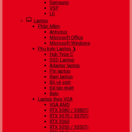
Samsung
VSP
LG
Laptop
Phần Mềm
Antivirus
Microsoft Office
Microsoft Windows
Phụ kiện Laptop ❯
Hub Type C
SSD Laptop
Adapter laptop
Pin laptop
Ram laptop
Bộ vệ sinh
Đế tản nhiệt
Balo
Laptop theo VGA
VGA AMD
RTX 3080 / 3080Ti
RTX 3070 / 3070Ti
RTX 3060
RTX 3050 / 3050Ti