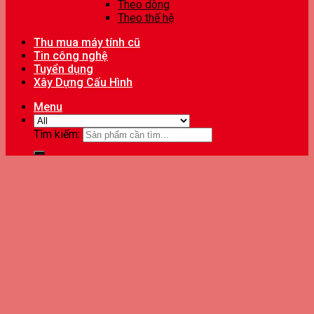
Theo dòng
Theo thế hệ
Thu mua máy tính cũ
Tin công nghệ
Tuyển dụng
Xây Dựng Cấu Hình
Menu
Tìm kiếm: