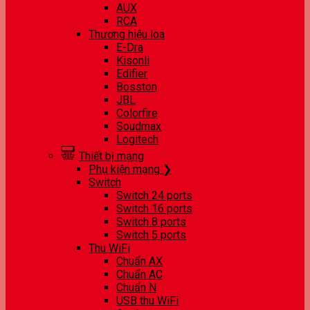
AUX
RCA
Thương hiệu loa
E-Dra
Kisonli
Edifier
Bosston
JBL
Colorfire
Soudmax
Logitech
Thiết bị mạng
Phụ kiện mạng ❯
Switch
Switch 24 ports
Switch 16 ports
Switch 8 ports
Switch 5 ports
Thu WiFi
Chuẩn AX
Chuẩn AC
Chuẩn N
USB thu WiFi