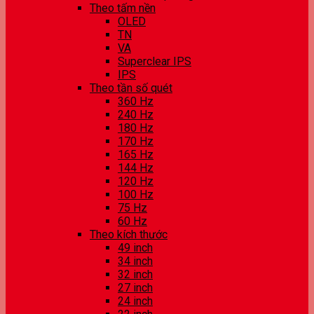
Theo tấm nền
OLED
TN
VA
Superclear IPS
IPS
Theo tần số quét
360 Hz
240 Hz
180 Hz
170 Hz
165 Hz
144 Hz
120 Hz
100 Hz
75 Hz
60 Hz
Theo kích thước
49 inch
34 inch
32 inch
27 inch
24 inch