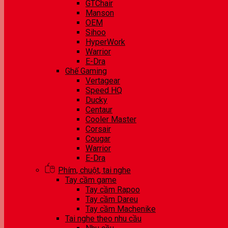
GTChair
Manson
OEM
Sihoo
HyperWork
Warrior
E-Dra
Ghế Gaming
Vertagear
Speed HQ
Ducky
Centaur
Cooler Master
Corsair
Cougar
Warrior
E-Dra
Phím, chuột, tai nghe
Tay cầm game
Tay cầm Rapoo
Tay cầm Dareu
Tay cầm Machenike
Tai nghe theo nhu cầu