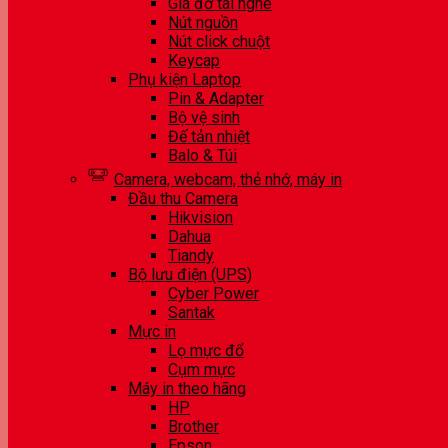
Giá đỡ tai nghe
Nút nguồn
Nút click chuột
Keycap
Phụ kiện Laptop
Pin & Adapter
Bộ vệ sinh
Đế tản nhiệt
Balo & Túi
Camera, webcam, thẻ nhớ, máy in
Đầu thu Camera
Hikvision
Dahua
Tiandy
Bộ lưu điện (UPS)
Cyber Power
Santak
Mực in
Lọ mực đổ
Cụm mực
Máy in theo hãng
HP
Brother
Epson