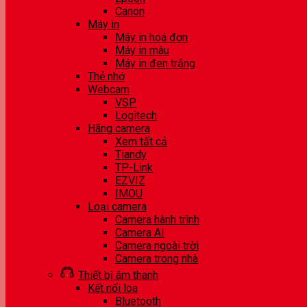
Canon
Máy in
Máy in hoá đơn
Máy in màu
Máy in đen trắng
Thẻ nhớ
Webcam
VSP
Logitech
Hãng camera
Xem tất cả
Tiandy
TP-Link
EZVIZ
IMOU
Loại camera
Camera hành trình
Camera AI
Camera ngoài trời
Camera trong nhà
Thiết bị âm thanh
Kết nối loa
Bluetooth