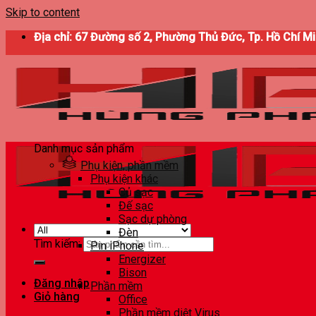
Skip to content
Địa chỉ: 67 Đường số 2, Phường Thủ Đức, Tp. Hồ Chí M
Danh mục sản phẩm
Phụ kiện, phần mềm
Phụ kiện khác
Củ sạc
Đế sạc
Sạc dự phòng
Đèn
Tìm kiếm:
Pin iPhone
Energizer
Bison
Đăng nhập
Phần mềm
Giỏ hàng
Office
Phần mềm diệt Virus