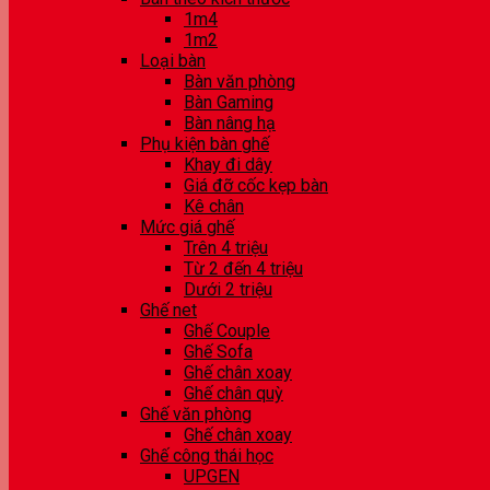
1m4
1m2
Loại bàn
Bàn văn phòng
Bàn Gaming
Bàn nâng hạ
Phụ kiện bàn ghế
Khay đi dây
Giá đỡ cốc kẹp bàn
Kê chân
Mức giá ghế
Trên 4 triệu
Từ 2 đến 4 triệu
Dưới 2 triệu
Ghế net
Ghế Couple
Ghế Sofa
Ghế chân xoay
Ghế chân quỳ
Ghế văn phòng
Ghế chân xoay
Ghế công thái học
UPGEN