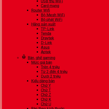
USB thu WiFi
Card mạng
Router Wifi
Bộ Mesh WiFi
Bộ phát WiFi
Hãng sản xuất
TP-Link
Tenda
Draytek
D-Link
Asus
Aptek
Bàn, ghế gaming
Mức giá bàn
Trên 4 triệu
Từ 2 đến 4 triệu
Dưới 2 triệu
Kiểu dáng bàn
Chữ Y
Chữ T
Chữ Z
Chữ K
Chữ U
Bàn theo kích thước