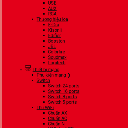
USB
AUX
RCA
Thương hiệu loa
E-Dra
Kisonli
Edifier
Bosston
JBL
Colorfire
Soudmax
Logitech
Thiết bị mạng
Phụ kiện mạng ❯
Switch
Switch 24 ports
Switch 16 ports
Switch 8 ports
Switch 5 ports
Thu WiFi
Chuẩn AX
Chuẩn AC
Chuẩn N