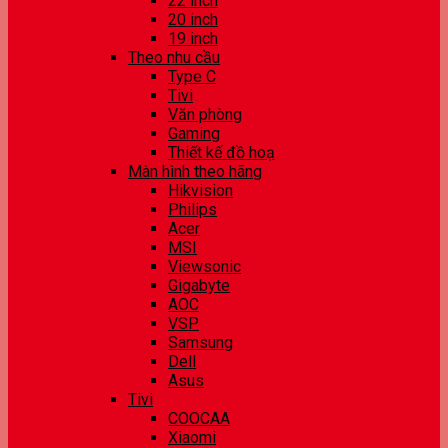
22 inch
20 inch
19 inch
Theo nhu cầu
Type C
Tivi
Văn phòng
Gaming
Thiết kế đồ hoạ
Màn hình theo hãng
Hikvision
Philips
Acer
MSI
Viewsonic
Gigabyte
AOC
VSP
Samsung
Dell
Asus
Tivi
COOCAA
Xiaomi