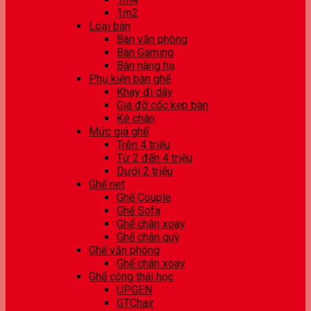
1m2
Loại bàn
Bàn văn phòng
Bàn Gaming
Bàn nâng hạ
Phụ kiện bàn ghế
Khay đi dây
Giá đỡ cốc kẹp bàn
Kê chân
Mức giá ghế
Trên 4 triệu
Từ 2 đến 4 triệu
Dưới 2 triệu
Ghế net
Ghế Couple
Ghế Sofa
Ghế chân xoay
Ghế chân quỳ
Ghế văn phòng
Ghế chân xoay
Ghế công thái học
UPGEN
GTChair