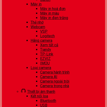
Máy in
Máy in hoá đơn
Máy in màu
Máy in đen trắng
Thẻ nhớ
Webcam
VSP
Logitech
Hãng camera
Xem tất cả
Tiandy
TP-Link
EZVIZ
IMOU
Loại camera
Camera hành trình
Camera AI
Camera ngoài trời
Camera trong nhà
Thiết bị âm thanh
Kết nối loa
Bluetooth
USB