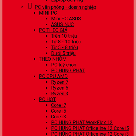
PC văn phòng - doanh nghiệp
MINI PC
Mini PC ASUS
ASUS NUC
PC THEO GIÁ
Trên 10 triệu
Từ 8 - 10 triệu
Từ 5 - 8 triệu
Dưới 5 triệu
THEO NHÓM
PC tuỳ chọn
PC HÙNG PHÁT
PC CPU AMD
Ryzen 7
Ryzen 5
Ryzen 3
PC HOT
Core i7
Core i5
Core i3
PC HÙNG PHÁT WorkFlex 12
PC HÙNG PHÁT Officeline 12 Core i5
PC HÙNG PHÁT Officeline 12 Core i3