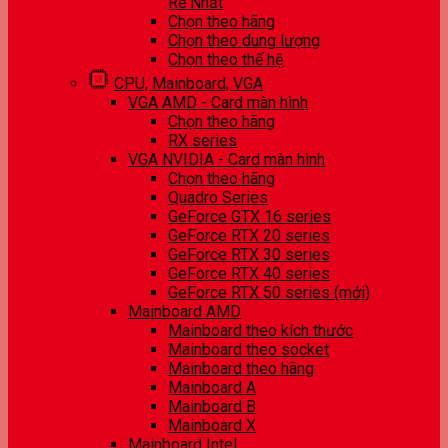
Rẻ Nhất
Chọn theo hãng
Chọn theo dung lượng
Chọn theo thế hệ
CPU, Mainboard, VGA
VGA AMD - Card màn hình
Chọn theo hãng
RX series
VGA NVIDIA - Card màn hình
Chọn theo hãng
Quadro Series
GeForce GTX 16 series
GeForce RTX 20 series
GeForce RTX 30 series
GeForce RTX 40 series
GeForce RTX 50 series (mới)
Mainboard AMD
Mainboard theo kích thước
Mainboard theo socket
Mainboard theo hãng
Mainboard A
Mainboard B
Mainboard X
Mainboard Intel