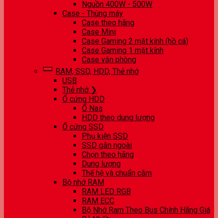
Nguồn 400W - 500W
Case - Thùng máy
Case theo hãng
Case Mini
Case Gaming 2 mặt kính (hồ cá)
Case Gaming 1 mặt kính
Case văn phòng
RAM, SSD, HDD, Thẻ nhớ
USB
Thẻ nhớ ❯
Ổ cứng HDD
Ổ Nas
HDD theo dung lượng
Ổ cứng SSD
Phụ kiện SSD
SSD gắn ngoài
Chọn theo hãng
Dung lượng
Thế hệ và chuẩn cắm
Bộ nhớ RAM
RAM LED RGB
RAM ECC
Bộ Nhớ Ram Theo Bus Chính Hãng Giá