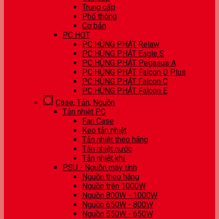
Trung cấp
Phổ thông
Cơ bản
PC HOT
PC HÙNG PHÁT Relaw
PC HÙNG PHÁT Eagle S
PC HÙNG PHÁT Pegasus A
PC HÙNG PHÁT Falcon D Plus
PC HÙNG PHÁT Falcon C
PC HÙNG PHÁT Falcon E
Case, Tản, Nguồn
Tản nhiệt PC
Fan Case
Keo tản nhiệt
Tản nhiệt theo hãng
Tản nhiệt nước
Tản nhiệt khí
PSU - Nguồn máy tính
Nguồn theo hãng
Nguồn trên 1000W
Nguồn 800W - 1000W
Nguồn 650W - 800W
Nguồn 550W - 650W