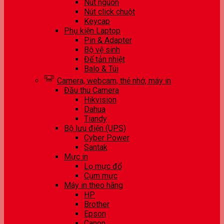
Nút nguồn
Nút click chuột
Keycap
Phụ kiện Laptop
Pin & Adapter
Bộ vệ sinh
Đế tản nhiệt
Balo & Túi
Camera, webcam, thẻ nhớ, máy in
Đầu thu Camera
Hikvision
Dahua
Tiandy
Bộ lưu điện (UPS)
Cyber Power
Santak
Mực in
Lọ mực đổ
Cụm mực
Máy in theo hãng
HP
Brother
Epson
Canon