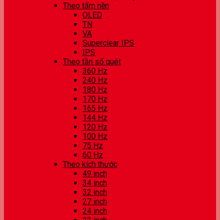
Theo tấm nền
OLED
TN
VA
Superclear IPS
IPS
Theo tần số quét
360 Hz
240 Hz
180 Hz
170 Hz
165 Hz
144 Hz
120 Hz
100 Hz
75 Hz
60 Hz
Theo kích thước
49 inch
34 inch
32 inch
27 inch
24 inch