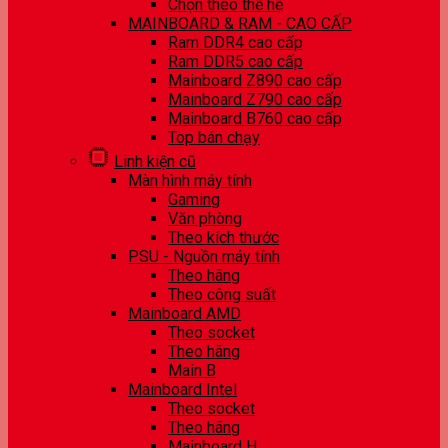
Chọn theo thế hệ
MAINBOARD & RAM - CAO CẤP
Ram DDR4 cao cấp
Ram DDR5 cao cấp
Mainboard Z890 cao cấp
Mainboard Z790 cao cấp
Mainboard B760 cao cấp
Top bán chạy
Linh kiện cũ
Màn hình máy tính
Gaming
Văn phòng
Theo kích thước
PSU - Nguồn máy tính
Theo hãng
Theo công suất
Mainboard AMD
Theo socket
Theo hãng
Main B
Mainboard Intel
Theo socket
Theo hãng
Mainboard H