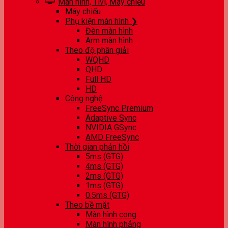
Màn hình, Tivi, Máy chiếu
Máy chiếu
Phụ kiện màn hình ❯
Đèn màn hình
Arm màn hình
Theo độ phân giải
WQHD
QHD
Full HD
HD
Công nghệ
FreeSync Premium
Adaptive Sync
NVIDIA GSync
AMD FreeSync
Thời gian phản hồi
5ms (GTG)
4ms (GTG)
2ms (GTG)
1ms (GTG)
0.5ms (GTG)
Theo bề mặt
Màn hình cong
Màn hình phẳng