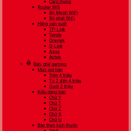
Card mạng
Router Wifi
Bộ Mesh WiFi
Bộ phát WiFi
Hãng sản xuất
TP-Link
Tenda
Draytek
D-Link
Asus
Aptek
Bàn, ghế gaming
Mức giá bàn
Trên 4 triệu
Từ 2 đến 4 triệu
Dưới 2 triệu
Kiểu dáng bàn
Chữ Y
Chữ T
Chữ Z
Chữ K
Chữ U
Bàn theo kích thước
1m4