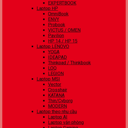
EXPERTBOOK
Laptop HP
OmniBook
ENVY
Probook
VICTUS / OMEN
Pavilion
HP 14 / HP 15
Laptop LENOVO
YOGA
IDEAPAD
Thinkpad / Thinkbook
LOQ
LEGION
Laptop MSI
Vector
Crosshair
KATANA
Thin/Cyborg
MODERN
Laptop theo nhu cầu
Laptop AI
Laptop văn phòng
Laptop Gaming