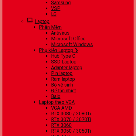
Samsung
VSP
LG
Laptop
Phần Mềm
Antivirus
Microsoft Office
Microsoft Windows
Phụ kiện Laptop ❯
Hub Type C
SSD Laptop
Adapter laptop
Pin laptop
Ram laptop
Bộ vệ sinh
Đế tản nhiệt
Balo
Laptop theo VGA
VGA AMD
RTX 3080 / 3080Ti
RTX 3070 / 3070Ti
RTX 3060
RTX 3050 / 3050Ti