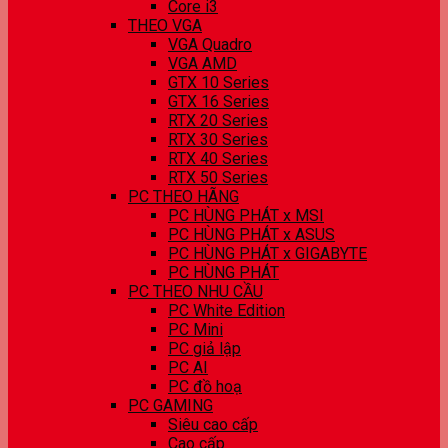
Core i3
THEO VGA
VGA Quadro
VGA AMD
GTX 10 Series
GTX 16 Series
RTX 20 Series
RTX 30 Series
RTX 40 Series
RTX 50 Series
PC THEO HÃNG
PC HÙNG PHÁT x MSI
PC HÙNG PHÁT x ASUS
PC HÙNG PHÁT x GIGABYTE
PC HÙNG PHÁT
PC THEO NHU CẦU
PC White Edition
PC Mini
PC giả lập
PC AI
PC đồ hoạ
PC GAMING
Siêu cao cấp
Cao cấp