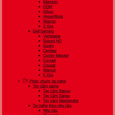
Manson
OEM
Sihoo
HyperWork
Warrior
E-Dra
Ghế Gaming
Vertagear
Speed HQ
Ducky
Centaur
Cooler Master
Corsair
Cougar
Warrior
E-Dra
Phím, chuột, tai nghe
Tay cầm game
Tay cầm Rapoo
Tay cầm Dareu
Tay cầm Machenike
Tai nghe theo nhu cầu
Nhu cầu