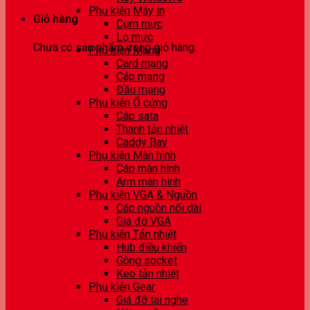
Phụ kiện Máy in
Giỏ hàng
Cụm mực
Lọ mực
Chưa có sản phẩm trong giỏ hàng.
Phụ kiện Mạng
Card mạng
Cáp mạng
Đầu mạng
Phụ kiện Ổ cứng
Cáp sata
Thanh tản nhiệt
Caddy Bay
Phụ kiện Màn hình
Cáp màn hình
Arm màn hình
Phụ kiện VGA & Nguồn
Cáp nguồn nối dài
Giá đỡ VGA
Phụ kiện Tản nhiệt
Hub điều khiển
Gông socket
Keo tản nhiệt
Phụ kiện Gear
Giá đỡ tai nghe