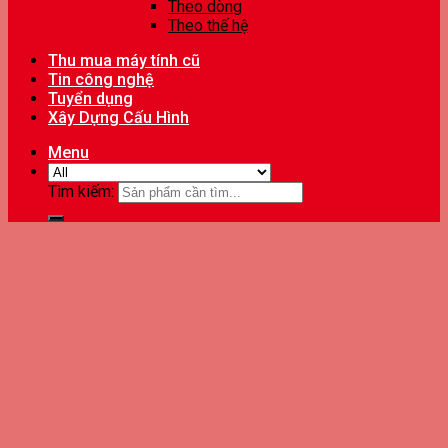
Theo dòng
Theo thế hệ
Thu mua máy tính cũ
Tin công nghệ
Tuyển dụng
Xây Dựng Cấu Hình
Menu
Tìm kiếm: