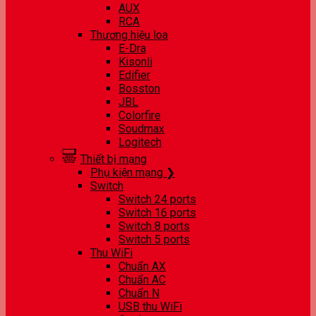
AUX
RCA
Thương hiệu loa
E-Dra
Kisonli
Edifier
Bosston
JBL
Colorfire
Soudmax
Logitech
Thiết bị mạng
Phụ kiện mạng ❯
Switch
Switch 24 ports
Switch 16 ports
Switch 8 ports
Switch 5 ports
Thu WiFi
Chuẩn AX
Chuẩn AC
Chuẩn N
USB thu WiFi