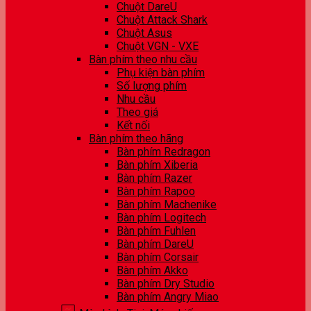
Chuột DareU
Chuột Attack Shark
Chuột Asus
Chuột VGN - VXE
Bàn phím theo nhu cầu
Phụ kiện bàn phím
Số lượng phím
Nhu cầu
Theo giá
Kết nối
Bàn phím theo hãng
Bàn phím Redragon
Bàn phím Xiberia
Bàn phím Razer
Bàn phím Rapoo
Bàn phím Machenike
Bàn phím Logitech
Bàn phím Fuhlen
Bàn phím DareU
Bàn phím Corsair
Bàn phím Akko
Bàn phím Dry Studio
Bàn phím Angry Miao