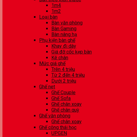
1m4
1m2
Loại bàn
Bàn văn phòng
Bàn Gaming
Bàn nâng hạ
Phụ kiện bàn ghế
Khay đi dây
Giá đỡ cốc kẹp bàn
Kê chân
Mức giá ghế
Trên 4 triệu
Từ 2 đến 4 triệu
Dưới 2 triệu
Ghế net
Ghế Couple
Ghế Sofa
Ghế chân xoay
Ghế chân quỳ
Ghế văn phòng
Ghế chân xoay
Ghế công thái học
UPGEN