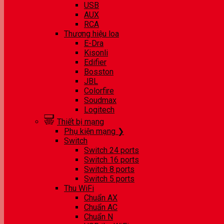
USB
AUX
RCA
Thương hiệu loa
E-Dra
Kisonli
Edifier
Bosston
JBL
Colorfire
Soudmax
Logitech
Thiết bị mạng
Phụ kiện mạng ❯
Switch
Switch 24 ports
Switch 16 ports
Switch 8 ports
Switch 5 ports
Thu WiFi
Chuẩn AX
Chuẩn AC
Chuẩn N