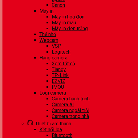
Canon
Máy in
Máy in hoá đơn
Máy in màu
Máy in đen trắng
Thẻ nhớ
Webcam
VSP
Logitech
Hãng camera
Xem tất cả
Tiandy
TP-Link
EZVIZ
IMOU
Loại camera
Camera hành trình
Camera AI
Camera ngoài trời
Camera trong nhà
Thiết bị âm thanh
Kết nối loa
Bluetooth