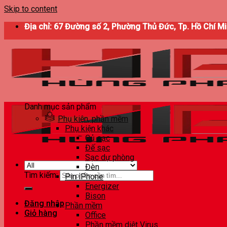
Skip to content
Địa chỉ: 67 Đường số 2, Phường Thủ Đức, Tp. Hồ Chí M
Danh mục sản phẩm
Phụ kiện, phần mềm
Phụ kiện khác
Củ sạc
Đế sạc
Sạc dự phòng
Đèn
Tìm kiếm:
Pin iPhone
Energizer
Bison
Đăng nhập
Phần mềm
Giỏ hàng
Office
Phần mềm diệt Virus