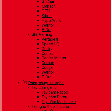
GTChair
Manson
OEM
Sihoo
HyperWork
Warrior
E-Dra
Ghế Gaming
Vertagear
Speed HQ
Ducky
Centaur
Cooler Master
Corsair
Cougar
Warrior
E-Dra
Phím, chuột, tai nghe
Tay cầm game
Tay cầm Rapoo
Tay cầm Dareu
Tay cầm Machenike
Tai nghe theo nhu cầu