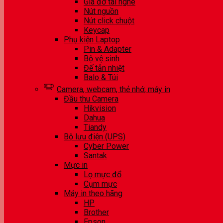
Giá đỡ tai nghe
Nút nguồn
Nút click chuột
Keycap
Phụ kiện Laptop
Pin & Adapter
Bộ vệ sinh
Đế tản nhiệt
Balo & Túi
Camera, webcam, thẻ nhớ, máy in
Đầu thu Camera
Hikvision
Dahua
Tiandy
Bộ lưu điện (UPS)
Cyber Power
Santak
Mực in
Lọ mực đổ
Cụm mực
Máy in theo hãng
HP
Brother
Epson