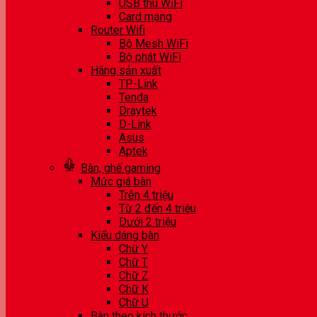
USB thu WiFi
Card mạng
Router Wifi
Bộ Mesh WiFi
Bộ phát WiFi
Hãng sản xuất
TP-Link
Tenda
Draytek
D-Link
Asus
Aptek
Bàn, ghế gaming
Mức giá bàn
Trên 4 triệu
Từ 2 đến 4 triệu
Dưới 2 triệu
Kiểu dáng bàn
Chữ Y
Chữ T
Chữ Z
Chữ K
Chữ U
Bàn theo kích thước