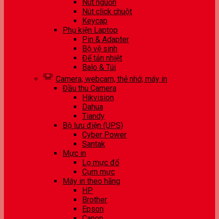
Nút nguồn
Nút click chuột
Keycap
Phụ kiện Laptop
Pin & Adapter
Bộ vệ sinh
Đế tản nhiệt
Balo & Túi
Camera, webcam, thẻ nhớ, máy in
Đầu thu Camera
Hikvision
Dahua
Tiandy
Bộ lưu điện (UPS)
Cyber Power
Santak
Mực in
Lọ mực đổ
Cụm mực
Máy in theo hãng
HP
Brother
Epson
Canon