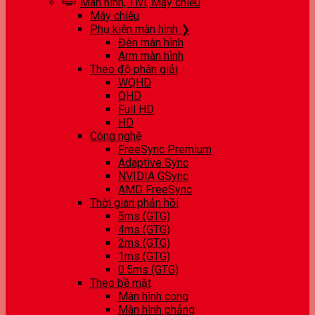
Màn hình, Tivi, Máy chiếu
Máy chiếu
Phụ kiện màn hình ❯
Đèn màn hình
Arm màn hình
Theo độ phân giải
WQHD
QHD
Full HD
HD
Công nghệ
FreeSync Premium
Adaptive Sync
NVIDIA GSync
AMD FreeSync
Thời gian phản hồi
5ms (GTG)
4ms (GTG)
2ms (GTG)
1ms (GTG)
0.5ms (GTG)
Theo bề mặt
Màn hình cong
Màn hình phẳng