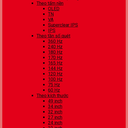
Theo tấm nền
OLED
TN
VA
Superclear IPS
IPS
Theo tần số quét
360 Hz
240 Hz
180 Hz
170 Hz
165 Hz
144 Hz
120 Hz
100 Hz
75 Hz
60 Hz
Theo kích thước
49 inch
34 inch
32 inch
27 inch
24 inch