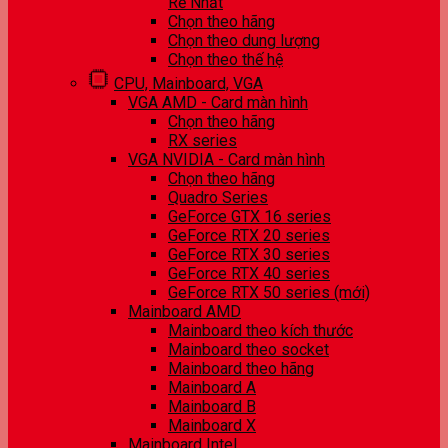
Rẻ Nhất
Chọn theo hãng
Chọn theo dung lượng
Chọn theo thế hệ
CPU, Mainboard, VGA
VGA AMD - Card màn hình
Chọn theo hãng
RX series
VGA NVIDIA - Card màn hình
Chọn theo hãng
Quadro Series
GeForce GTX 16 series
GeForce RTX 20 series
GeForce RTX 30 series
GeForce RTX 40 series
GeForce RTX 50 series (mới)
Mainboard AMD
Mainboard theo kích thước
Mainboard theo socket
Mainboard theo hãng
Mainboard A
Mainboard B
Mainboard X
Mainboard Intel