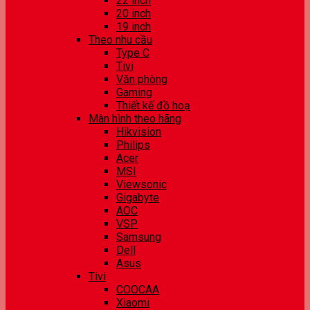
22 inch
20 inch
19 inch
Theo nhu cầu
Type C
Tivi
Văn phòng
Gaming
Thiết kế đồ hoạ
Màn hình theo hãng
Hikvision
Philips
Acer
MSI
Viewsonic
Gigabyte
AOC
VSP
Samsung
Dell
Asus
Tivi
COOCAA
Xiaomi