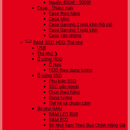
Nguồn 400W - 500W
Case - Thùng máy
Case theo hãng
Case Mini
Case Gaming 2 mặt kính (hồ cá)
Case Gaming 1 mặt kính
Case văn phòng
RAM, SSD, HDD, Thẻ nhớ
USB
Thẻ nhớ ❯
Ổ cứng HDD
Ổ Nas
HDD theo dung lượng
Ổ cứng SSD
Phụ kiện SSD
SSD gắn ngoài
Chọn theo hãng
Dung lượng
Thế hệ và chuẩn cắm
Bộ nhớ RAM
RAM LED RGB
RAM ECC
Bộ Nhớ Ram Theo Bus Chính Hãng Giá