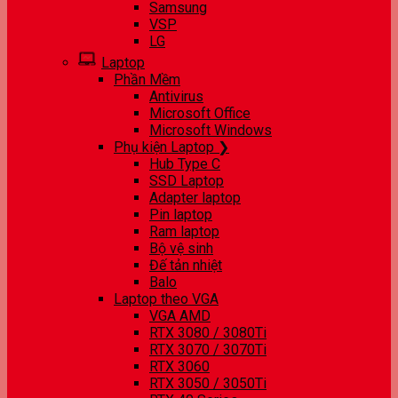
Samsung
VSP
LG
Laptop
Phần Mềm
Antivirus
Microsoft Office
Microsoft Windows
Phụ kiện Laptop ❯
Hub Type C
SSD Laptop
Adapter laptop
Pin laptop
Ram laptop
Bộ vệ sinh
Đế tản nhiệt
Balo
Laptop theo VGA
VGA AMD
RTX 3080 / 3080Ti
RTX 3070 / 3070Ti
RTX 3060
RTX 3050 / 3050Ti