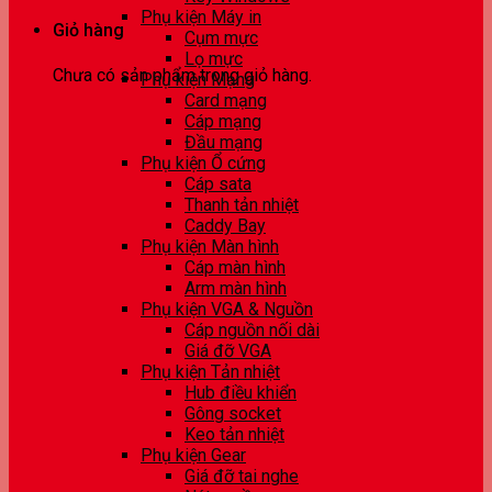
Phụ kiện Máy in
Giỏ hàng
Cụm mực
Lọ mực
Chưa có sản phẩm trong giỏ hàng.
Phụ kiện Mạng
Card mạng
Cáp mạng
Đầu mạng
Phụ kiện Ổ cứng
Cáp sata
Thanh tản nhiệt
Caddy Bay
Phụ kiện Màn hình
Cáp màn hình
Arm màn hình
Phụ kiện VGA & Nguồn
Cáp nguồn nối dài
Giá đỡ VGA
Phụ kiện Tản nhiệt
Hub điều khiển
Gông socket
Keo tản nhiệt
Phụ kiện Gear
Giá đỡ tai nghe