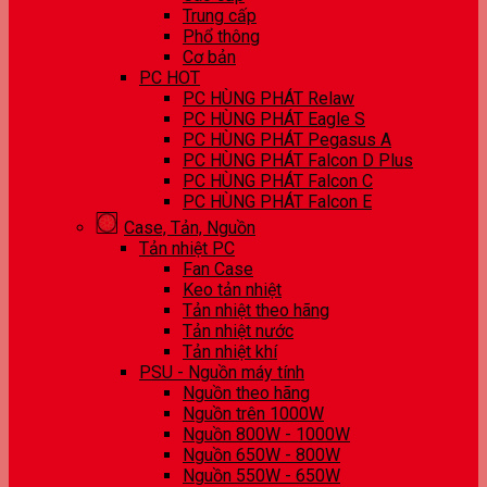
Trung cấp
Phổ thông
Cơ bản
PC HOT
PC HÙNG PHÁT Relaw
PC HÙNG PHÁT Eagle S
PC HÙNG PHÁT Pegasus A
PC HÙNG PHÁT Falcon D Plus
PC HÙNG PHÁT Falcon C
PC HÙNG PHÁT Falcon E
Case, Tản, Nguồn
Tản nhiệt PC
Fan Case
Keo tản nhiệt
Tản nhiệt theo hãng
Tản nhiệt nước
Tản nhiệt khí
PSU - Nguồn máy tính
Nguồn theo hãng
Nguồn trên 1000W
Nguồn 800W - 1000W
Nguồn 650W - 800W
Nguồn 550W - 650W