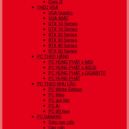
Core i3
THEO VGA
VGA Quadro
VGA AMD
GTX 10 Series
GTX 16 Series
RTX 20 Series
RTX 30 Series
RTX 40 Series
RTX 50 Series
PC THEO HÃNG
PC HÙNG PHÁT x MSI
PC HÙNG PHÁT x ASUS
PC HÙNG PHÁT x GIGABYTE
PC HÙNG PHÁT
PC THEO NHU CẦU
PC White Edition
PC Mini
PC giả lập
PC AI
PC đồ hoạ
PC GAMING
Siêu cao cấp
Cao cấp