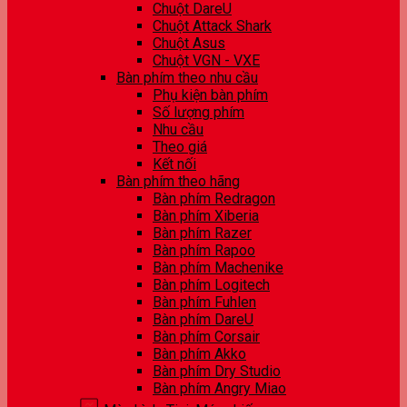
Chuột DareU
Chuột Attack Shark
Chuột Asus
Chuột VGN - VXE
Bàn phím theo nhu cầu
Phụ kiện bàn phím
Số lượng phím
Nhu cầu
Theo giá
Kết nối
Bàn phím theo hãng
Bàn phím Redragon
Bàn phím Xiberia
Bàn phím Razer
Bàn phím Rapoo
Bàn phím Machenike
Bàn phím Logitech
Bàn phím Fuhlen
Bàn phím DareU
Bàn phím Corsair
Bàn phím Akko
Bàn phím Dry Studio
Bàn phím Angry Miao