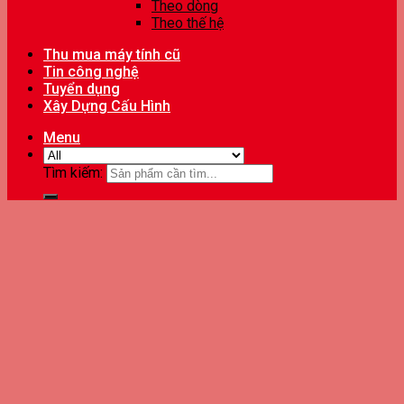
Theo dòng
Theo thế hệ
Thu mua máy tính cũ
Tin công nghệ
Tuyển dụng
Xây Dựng Cấu Hình
Menu
Tìm kiếm: