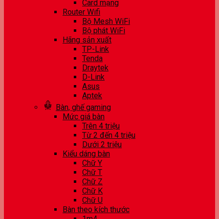
Card mạng
Router Wifi
Bộ Mesh WiFi
Bộ phát WiFi
Hãng sản xuất
TP-Link
Tenda
Draytek
D-Link
Asus
Aptek
Bàn, ghế gaming
Mức giá bàn
Trên 4 triệu
Từ 2 đến 4 triệu
Dưới 2 triệu
Kiểu dáng bàn
Chữ Y
Chữ T
Chữ Z
Chữ K
Chữ U
Bàn theo kích thước
1m4