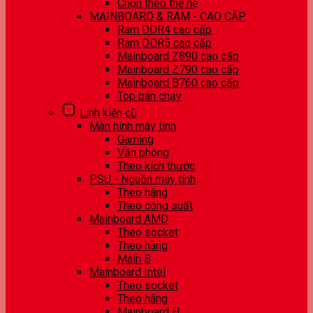
Chọn theo thế hệ
MAINBOARD & RAM - CAO CẤP
Ram DDR4 cao cấp
Ram DDR5 cao cấp
Mainboard Z890 cao cấp
Mainboard Z790 cao cấp
Mainboard B760 cao cấp
Top bán chạy
Linh kiện cũ
Màn hình máy tính
Gaming
Văn phòng
Theo kích thước
PSU - Nguồn máy tính
Theo hãng
Theo công suất
Mainboard AMD
Theo socket
Theo hãng
Main B
Mainboard Intel
Theo socket
Theo hãng
Mainboard H