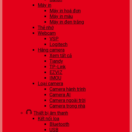
Máy in
Máy in hoá đơn
Máy in màu
Máy in đen trắng
Thẻ nhớ
Webcam
VSP
Logitech
Hãng camera
Xem tất cả
Tiandy
TP-Link
EZVIZ
IMOU
Loại camera
Camera hành trình
Camera AI
Camera ngoài trời
Camera trong nhà
Thiết bị âm thanh
Kết nối loa
Bluetooth
USB