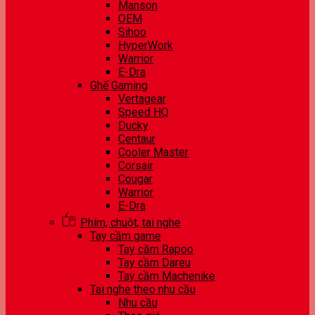
Manson
OEM
Sihoo
HyperWork
Warrior
E-Dra
Ghế Gaming
Vertagear
Speed HQ
Ducky
Centaur
Cooler Master
Corsair
Cougar
Warrior
E-Dra
Phím, chuột, tai nghe
Tay cầm game
Tay cầm Rapoo
Tay cầm Dareu
Tay cầm Machenike
Tai nghe theo nhu cầu
Nhu cầu