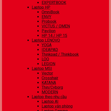
EXPERTBOOK
Laptop HP
OmniBook
ENVY
Probook
VICTUS / OMEN
Pavilion
HP 14 / HP 15
Laptop LENOVO
YOGA
IDEAPAD
Thinkpad / Thinkbook
LOQ
LEGION
Laptop MSI
Vector
Crosshair
KATANA
Thin/Cyborg
MODERN
Laptop theo nhu cầu
Laptop AI
Laptop văn phòng
Laptop Gaming