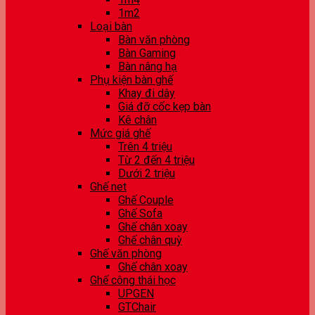
1m2
Loại bàn
Bàn văn phòng
Bàn Gaming
Bàn nâng hạ
Phụ kiện bàn ghế
Khay đi dây
Giá đỡ cốc kẹp bàn
Kê chân
Mức giá ghế
Trên 4 triệu
Từ 2 đến 4 triệu
Dưới 2 triệu
Ghế net
Ghế Couple
Ghế Sofa
Ghế chân xoay
Ghế chân quỳ
Ghế văn phòng
Ghế chân xoay
Ghế công thái học
UPGEN
GTChair