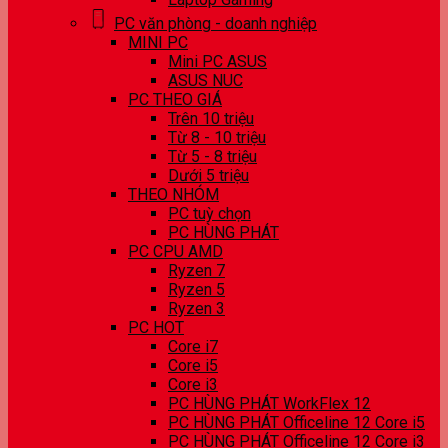
PC văn phòng - doanh nghiệp
MINI PC
Mini PC ASUS
ASUS NUC
PC THEO GIÁ
Trên 10 triệu
Từ 8 - 10 triệu
Từ 5 - 8 triệu
Dưới 5 triệu
THEO NHÓM
PC tuỳ chọn
PC HÙNG PHÁT
PC CPU AMD
Ryzen 7
Ryzen 5
Ryzen 3
PC HOT
Core i7
Core i5
Core i3
PC HÙNG PHÁT WorkFlex 12
PC HÙNG PHÁT Officeline 12 Core i5
PC HÙNG PHÁT Officeline 12 Core i3