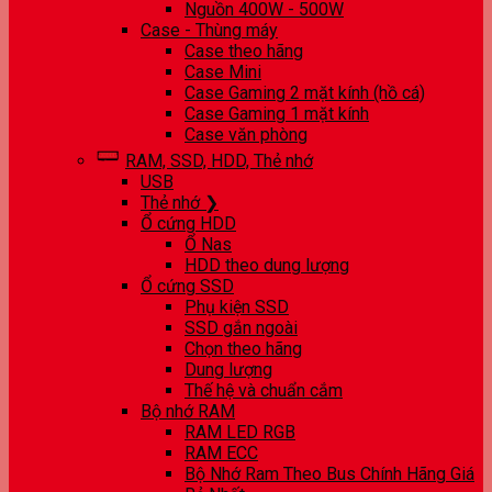
Nguồn 400W - 500W
Case - Thùng máy
Case theo hãng
Case Mini
Case Gaming 2 mặt kính (hồ cá)
Case Gaming 1 mặt kính
Case văn phòng
RAM, SSD, HDD, Thẻ nhớ
USB
Thẻ nhớ ❯
Ổ cứng HDD
Ổ Nas
HDD theo dung lượng
Ổ cứng SSD
Phụ kiện SSD
SSD gắn ngoài
Chọn theo hãng
Dung lượng
Thế hệ và chuẩn cắm
Bộ nhớ RAM
RAM LED RGB
RAM ECC
Bộ Nhớ Ram Theo Bus Chính Hãng Giá