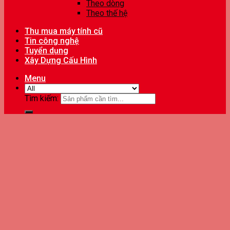
Theo dòng
Theo thế hệ
Thu mua máy tính cũ
Tin công nghệ
Tuyển dụng
Xây Dựng Cấu Hình
Menu
Tìm kiếm: