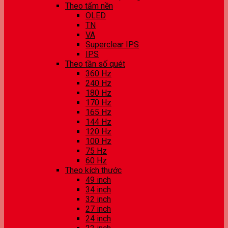
Theo tấm nền
OLED
TN
VA
Superclear IPS
IPS
Theo tần số quét
360 Hz
240 Hz
180 Hz
170 Hz
165 Hz
144 Hz
120 Hz
100 Hz
75 Hz
60 Hz
Theo kích thước
49 inch
34 inch
32 inch
27 inch
24 inch