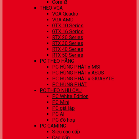
Core i3
THEO VGA
VGA Quadro
VGA AMD
GTX 10 Series
GTX 16 Series
RTX 20 Series
RTX 30 Series
RTX 40 Series
RTX 50 Series
PC THEO HÃNG
PC HÙNG PHÁT x MSI
PC HÙNG PHÁT x ASUS
PC HÙNG PHÁT x GIGABYTE
PC HÙNG PHÁT
PC THEO NHU CẦU
PC White Edition
PC Mini
PC giả lập
PC AI
PC đồ hoạ
PC GAMING
Siêu cao cấp
Cao cấp