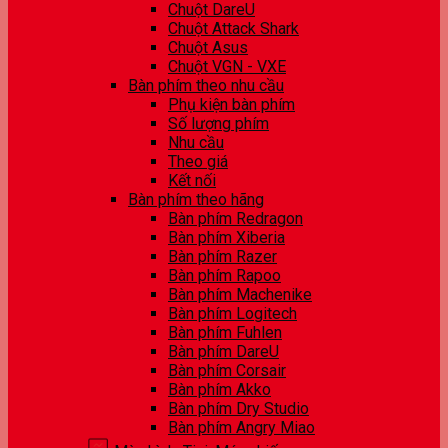
Chuột DareU
Chuột Attack Shark
Chuột Asus
Chuột VGN - VXE
Bàn phím theo nhu cầu
Phụ kiện bàn phím
Số lượng phím
Nhu cầu
Theo giá
Kết nối
Bàn phím theo hãng
Bàn phím Redragon
Bàn phím Xiberia
Bàn phím Razer
Bàn phím Rapoo
Bàn phím Machenike
Bàn phím Logitech
Bàn phím Fuhlen
Bàn phím DareU
Bàn phím Corsair
Bàn phím Akko
Bàn phím Dry Studio
Bàn phím Angry Miao