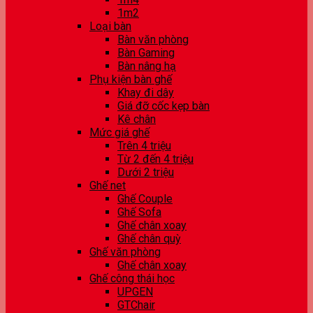
1m2
Loại bàn
Bàn văn phòng
Bàn Gaming
Bàn nâng hạ
Phụ kiện bàn ghế
Khay đi dây
Giá đỡ cốc kẹp bàn
Kê chân
Mức giá ghế
Trên 4 triệu
Từ 2 đến 4 triệu
Dưới 2 triệu
Ghế net
Ghế Couple
Ghế Sofa
Ghế chân xoay
Ghế chân quỳ
Ghế văn phòng
Ghế chân xoay
Ghế công thái học
UPGEN
GTChair