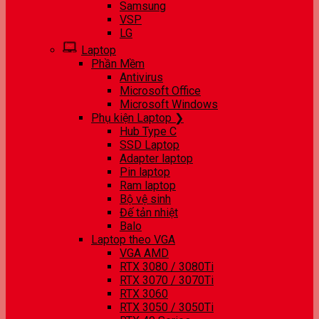
Samsung
VSP
LG
Laptop
Phần Mềm
Antivirus
Microsoft Office
Microsoft Windows
Phụ kiện Laptop ❯
Hub Type C
SSD Laptop
Adapter laptop
Pin laptop
Ram laptop
Bộ vệ sinh
Đế tản nhiệt
Balo
Laptop theo VGA
VGA AMD
RTX 3080 / 3080Ti
RTX 3070 / 3070Ti
RTX 3060
RTX 3050 / 3050Ti