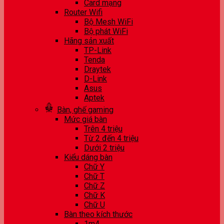
Card mạng
Router Wifi
Bộ Mesh WiFi
Bộ phát WiFi
Hãng sản xuất
TP-Link
Tenda
Draytek
D-Link
Asus
Aptek
Bàn, ghế gaming
Mức giá bàn
Trên 4 triệu
Từ 2 đến 4 triệu
Dưới 2 triệu
Kiểu dáng bàn
Chữ Y
Chữ T
Chữ Z
Chữ K
Chữ U
Bàn theo kích thước
1m4