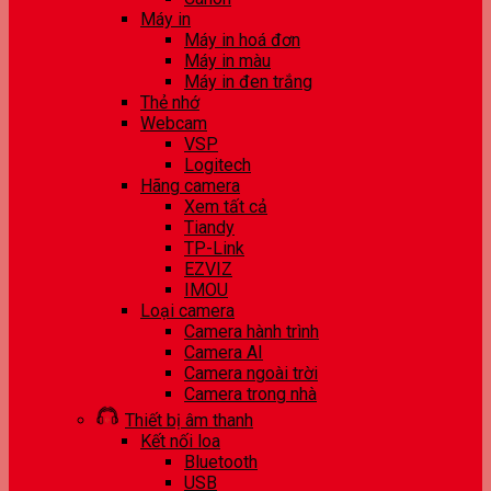
Máy in
Máy in hoá đơn
Máy in màu
Máy in đen trắng
Thẻ nhớ
Webcam
VSP
Logitech
Hãng camera
Xem tất cả
Tiandy
TP-Link
EZVIZ
IMOU
Loại camera
Camera hành trình
Camera AI
Camera ngoài trời
Camera trong nhà
Thiết bị âm thanh
Kết nối loa
Bluetooth
USB