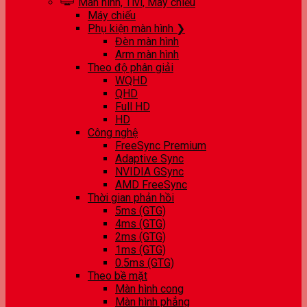
Màn hình, Tivi, Máy chiếu
Máy chiếu
Phụ kiện màn hình ❯
Đèn màn hình
Arm màn hình
Theo độ phân giải
WQHD
QHD
Full HD
HD
Công nghệ
FreeSync Premium
Adaptive Sync
NVIDIA GSync
AMD FreeSync
Thời gian phản hồi
5ms (GTG)
4ms (GTG)
2ms (GTG)
1ms (GTG)
0.5ms (GTG)
Theo bề mặt
Màn hình cong
Màn hình phẳng