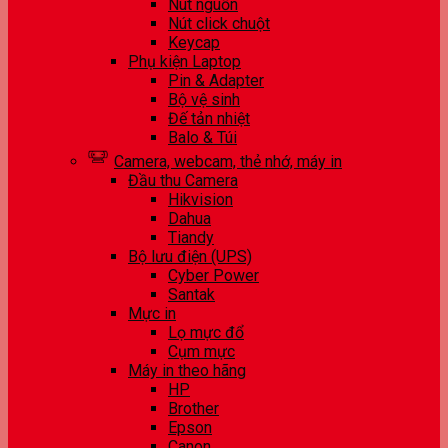
Nút nguồn
Nút click chuột
Keycap
Phụ kiện Laptop
Pin & Adapter
Bộ vệ sinh
Đế tản nhiệt
Balo & Túi
Camera, webcam, thẻ nhớ, máy in
Đầu thu Camera
Hikvision
Dahua
Tiandy
Bộ lưu điện (UPS)
Cyber Power
Santak
Mực in
Lọ mực đổ
Cụm mực
Máy in theo hãng
HP
Brother
Epson
Canon