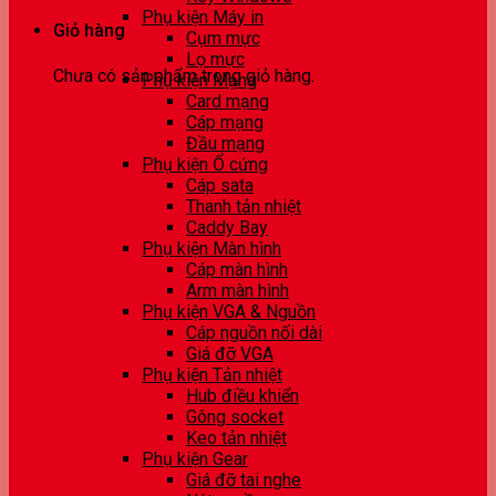
Phụ kiện Máy in
Giỏ hàng
Cụm mực
Lọ mực
Chưa có sản phẩm trong giỏ hàng.
Phụ kiện Mạng
Card mạng
Cáp mạng
Đầu mạng
Phụ kiện Ổ cứng
Cáp sata
Thanh tản nhiệt
Caddy Bay
Phụ kiện Màn hình
Cáp màn hình
Arm màn hình
Phụ kiện VGA & Nguồn
Cáp nguồn nối dài
Giá đỡ VGA
Phụ kiện Tản nhiệt
Hub điều khiển
Gông socket
Keo tản nhiệt
Phụ kiện Gear
Giá đỡ tai nghe