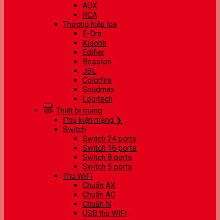
AUX
RCA
Thương hiệu loa
E-Dra
Kisonli
Edifier
Bosston
JBL
Colorfire
Soudmax
Logitech
Thiết bị mạng
Phụ kiện mạng ❯
Switch
Switch 24 ports
Switch 16 ports
Switch 8 ports
Switch 5 ports
Thu WiFi
Chuẩn AX
Chuẩn AC
Chuẩn N
USB thu WiFi