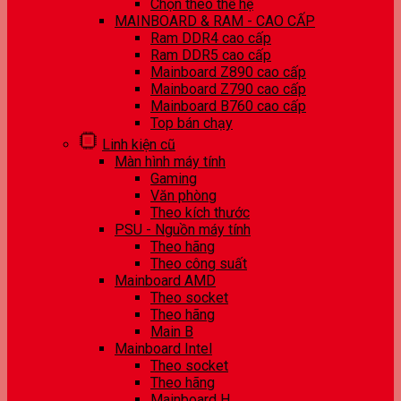
Chọn theo thế hệ
MAINBOARD & RAM - CAO CẤP
Ram DDR4 cao cấp
Ram DDR5 cao cấp
Mainboard Z890 cao cấp
Mainboard Z790 cao cấp
Mainboard B760 cao cấp
Top bán chạy
Linh kiện cũ
Màn hình máy tính
Gaming
Văn phòng
Theo kích thước
PSU - Nguồn máy tính
Theo hãng
Theo công suất
Mainboard AMD
Theo socket
Theo hãng
Main B
Mainboard Intel
Theo socket
Theo hãng
Mainboard H