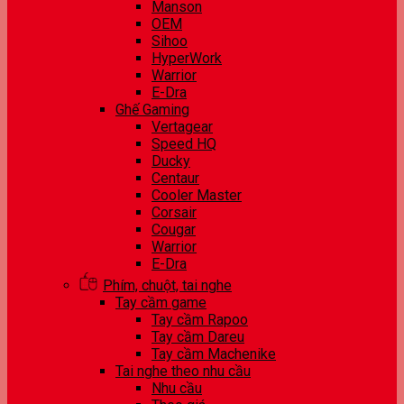
Manson
OEM
Sihoo
HyperWork
Warrior
E-Dra
Ghế Gaming
Vertagear
Speed HQ
Ducky
Centaur
Cooler Master
Corsair
Cougar
Warrior
E-Dra
Phím, chuột, tai nghe
Tay cầm game
Tay cầm Rapoo
Tay cầm Dareu
Tay cầm Machenike
Tai nghe theo nhu cầu
Nhu cầu