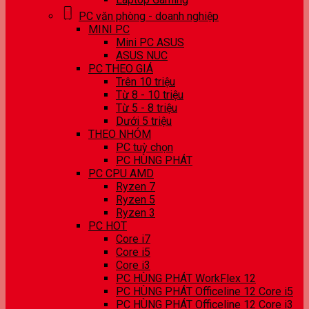
PC văn phòng - doanh nghiệp
MINI PC
Mini PC ASUS
ASUS NUC
PC THEO GIÁ
Trên 10 triệu
Từ 8 - 10 triệu
Từ 5 - 8 triệu
Dưới 5 triệu
THEO NHÓM
PC tuỳ chọn
PC HÙNG PHÁT
PC CPU AMD
Ryzen 7
Ryzen 5
Ryzen 3
PC HOT
Core i7
Core i5
Core i3
PC HÙNG PHÁT WorkFlex 12
PC HÙNG PHÁT Officeline 12 Core i5
PC HÙNG PHÁT Officeline 12 Core i3