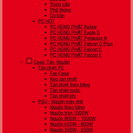
Trung cấp
Phổ thông
Cơ bản
PC HOT
PC HÙNG PHÁT Relaw
PC HÙNG PHÁT Eagle S
PC HÙNG PHÁT Pegasus A
PC HÙNG PHÁT Falcon D Plus
PC HÙNG PHÁT Falcon C
PC HÙNG PHÁT Falcon E
Case, Tản, Nguồn
Tản nhiệt PC
Fan Case
Keo tản nhiệt
Tản nhiệt theo hãng
Tản nhiệt nước
Tản nhiệt khí
PSU - Nguồn máy tính
Nguồn theo hãng
Nguồn trên 1000W
Nguồn 800W - 1000W
Nguồn 650W - 800W
Nguồn 550W - 650W