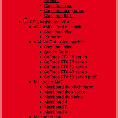
Rẻ Nhất
Chọn theo hãng
Chọn theo dung lượng
Chọn theo thế hệ
CPU, Mainboard, VGA
VGA AMD - Card màn hình
Chọn theo hãng
RX series
VGA NVIDIA - Card màn hình
Chọn theo hãng
Quadro Series
GeForce GTX 16 series
GeForce RTX 20 series
GeForce RTX 30 series
GeForce RTX 40 series
GeForce RTX 50 series (mới)
Mainboard AMD
Mainboard theo kích thước
Mainboard theo socket
Mainboard theo hãng
Mainboard A
Mainboard B
Mainboard X
Mainboard Intel