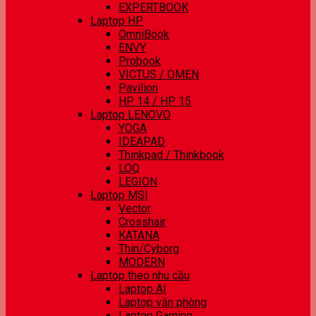
EXPERTBOOK
Laptop HP
OmniBook
ENVY
Probook
VICTUS / OMEN
Pavilion
HP 14 / HP 15
Laptop LENOVO
YOGA
IDEAPAD
Thinkpad / Thinkbook
LOQ
LEGION
Laptop MSI
Vector
Crosshair
KATANA
Thin/Cyborg
MODERN
Laptop theo nhu cầu
Laptop AI
Laptop văn phòng
Laptop Gaming