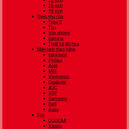
22 inch
20 inch
19 inch
Theo nhu cầu
Type C
Tivi
Văn phòng
Gaming
Thiết kế đồ hoạ
Màn hình theo hãng
Hikvision
Philips
Acer
MSI
Viewsonic
Gigabyte
AOC
VSP
Samsung
Dell
Asus
Tivi
COOCAA
Xiaomi