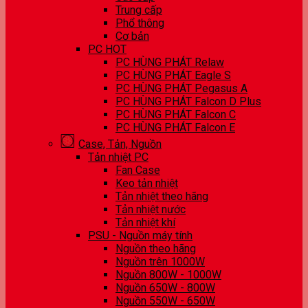
Trung cấp
Phổ thông
Cơ bản
PC HOT
PC HÙNG PHÁT Relaw
PC HÙNG PHÁT Eagle S
PC HÙNG PHÁT Pegasus A
PC HÙNG PHÁT Falcon D Plus
PC HÙNG PHÁT Falcon C
PC HÙNG PHÁT Falcon E
Case, Tản, Nguồn
Tản nhiệt PC
Fan Case
Keo tản nhiệt
Tản nhiệt theo hãng
Tản nhiệt nước
Tản nhiệt khí
PSU - Nguồn máy tính
Nguồn theo hãng
Nguồn trên 1000W
Nguồn 800W - 1000W
Nguồn 650W - 800W
Nguồn 550W - 650W