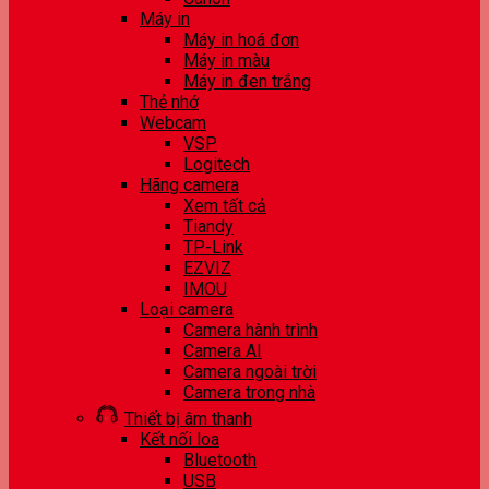
Máy in
Máy in hoá đơn
Máy in màu
Máy in đen trắng
Thẻ nhớ
Webcam
VSP
Logitech
Hãng camera
Xem tất cả
Tiandy
TP-Link
EZVIZ
IMOU
Loại camera
Camera hành trình
Camera AI
Camera ngoài trời
Camera trong nhà
Thiết bị âm thanh
Kết nối loa
Bluetooth
USB