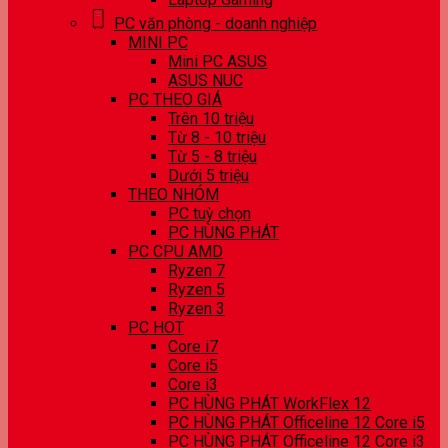
PC văn phòng - doanh nghiệp
MINI PC
Mini PC ASUS
ASUS NUC
PC THEO GIÁ
Trên 10 triệu
Từ 8 - 10 triệu
Từ 5 - 8 triệu
Dưới 5 triệu
THEO NHÓM
PC tuỳ chọn
PC HÙNG PHÁT
PC CPU AMD
Ryzen 7
Ryzen 5
Ryzen 3
PC HOT
Core i7
Core i5
Core i3
PC HÙNG PHÁT WorkFlex 12
PC HÙNG PHÁT Officeline 12 Core i5
PC HÙNG PHÁT Officeline 12 Core i3