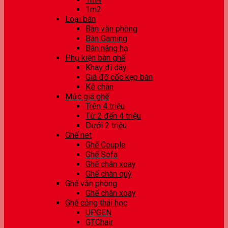
1m2
Loại bàn
Bàn văn phòng
Bàn Gaming
Bàn nâng hạ
Phụ kiện bàn ghế
Khay đi dây
Giá đỡ cốc kẹp bàn
Kê chân
Mức giá ghế
Trên 4 triệu
Từ 2 đến 4 triệu
Dưới 2 triệu
Ghế net
Ghế Couple
Ghế Sofa
Ghế chân xoay
Ghế chân quỳ
Ghế văn phòng
Ghế chân xoay
Ghế công thái học
UPGEN
GTChair