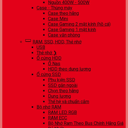
Nguồn 400W - 500W
Case - Thùng máy
Case theo hãng
Case Mini
Case Gaming 2 mặt kính (hồ cá)
Case Gaming 1 mặt kính
Case văn phòng
RAM, SSD, HDD, Thẻ nhớ
USB
Thẻ nhớ ❯
Ổ cứng HDD
Ổ Nas
HDD theo dung lượng
Ổ cứng SSD
Phụ kiện SSD
SSD gắn ngoài
Chọn theo hãng
Dung lượng
Thế hệ và chuẩn cắm
Bộ nhớ RAM
RAM LED RGB
RAM ECC
Bộ Nhớ Ram Theo Bus Chính Hãng Giá