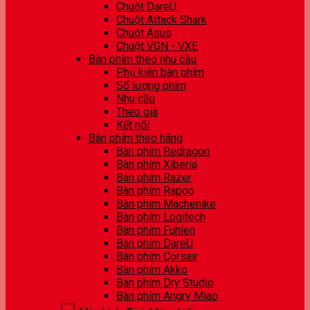
Chuột DareU
Chuột Attack Shark
Chuột Asus
Chuột VGN - VXE
Bàn phím theo nhu cầu
Phụ kiện bàn phím
Số lượng phím
Nhu cầu
Theo giá
Kết nối
Bàn phím theo hãng
Bàn phím Redragon
Bàn phím Xiberia
Bàn phím Razer
Bàn phím Rapoo
Bàn phím Machenike
Bàn phím Logitech
Bàn phím Fuhlen
Bàn phím DareU
Bàn phím Corsair
Bàn phím Akko
Bàn phím Dry Studio
Bàn phím Angry Miao