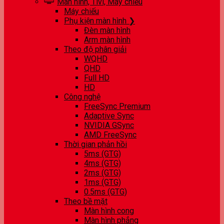
Màn hình, Tivi, Máy chiếu
Máy chiếu
Phụ kiện màn hình ❯
Đèn màn hình
Arm màn hình
Theo độ phân giải
WQHD
QHD
Full HD
HD
Công nghệ
FreeSync Premium
Adaptive Sync
NVIDIA GSync
AMD FreeSync
Thời gian phản hồi
5ms (GTG)
4ms (GTG)
2ms (GTG)
1ms (GTG)
0.5ms (GTG)
Theo bề mặt
Màn hình cong
Màn hình phẳng