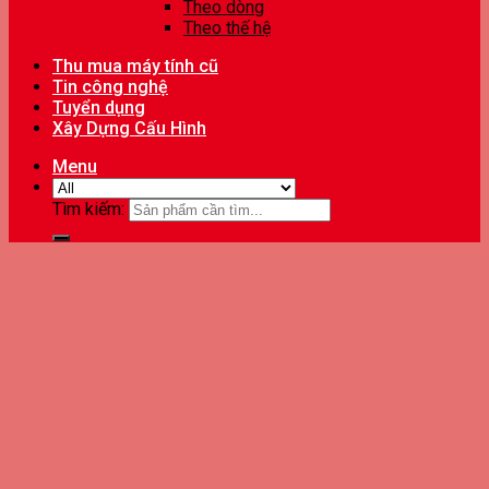
Theo dòng
Theo thế hệ
Thu mua máy tính cũ
Tin công nghệ
Tuyển dụng
Xây Dựng Cấu Hình
Menu
Tìm kiếm: