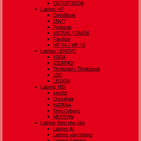
EXPERTBOOK
Laptop HP
OmniBook
ENVY
Probook
VICTUS / OMEN
Pavilion
HP 14 / HP 15
Laptop LENOVO
YOGA
IDEAPAD
Thinkpad / Thinkbook
LOQ
LEGION
Laptop MSI
Vector
Crosshair
KATANA
Thin/Cyborg
MODERN
Laptop theo nhu cầu
Laptop AI
Laptop văn phòng
Laptop Gaming