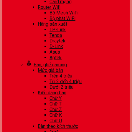
Card mạng
Router Wifi
Bộ Mesh WiFi
Bộ phát WiFi
Hãng sản xuất
TP-Link
Tenda
Draytek
D-Link
Asus
Aptek
Bàn, ghế gaming
Mức giá bàn
Trên 4 triệu
Từ 2 đến 4 triệu
Dưới 2 triệu
Kiểu dáng bàn
Chữ Y
Chữ T
Chữ Z
Chữ K
Chữ U
Bàn theo kích thước
1m4