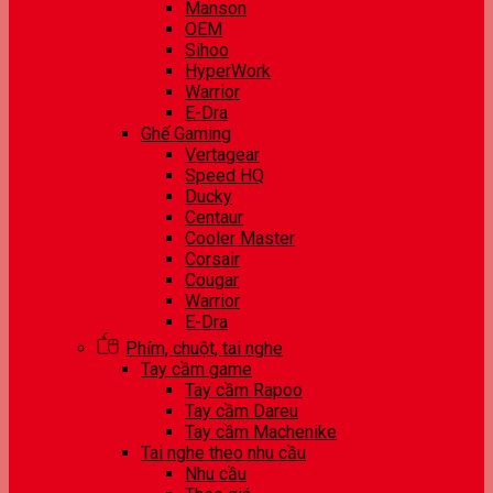
Manson
OEM
Sihoo
HyperWork
Warrior
E-Dra
Ghế Gaming
Vertagear
Speed HQ
Ducky
Centaur
Cooler Master
Corsair
Cougar
Warrior
E-Dra
Phím, chuột, tai nghe
Tay cầm game
Tay cầm Rapoo
Tay cầm Dareu
Tay cầm Machenike
Tai nghe theo nhu cầu
Nhu cầu