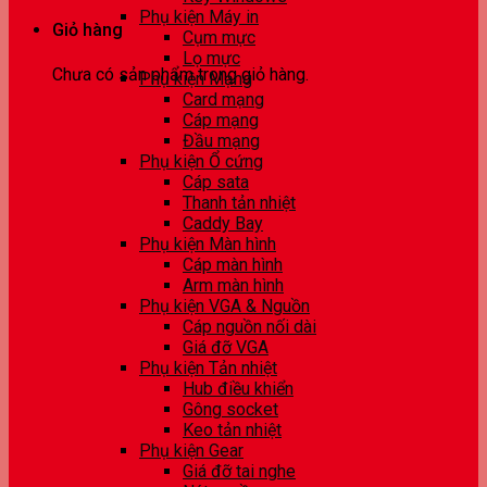
Phụ kiện Máy in
Giỏ hàng
Cụm mực
Lọ mực
Chưa có sản phẩm trong giỏ hàng.
Phụ kiện Mạng
Card mạng
Cáp mạng
Đầu mạng
Phụ kiện Ổ cứng
Cáp sata
Thanh tản nhiệt
Caddy Bay
Phụ kiện Màn hình
Cáp màn hình
Arm màn hình
Phụ kiện VGA & Nguồn
Cáp nguồn nối dài
Giá đỡ VGA
Phụ kiện Tản nhiệt
Hub điều khiển
Gông socket
Keo tản nhiệt
Phụ kiện Gear
Giá đỡ tai nghe