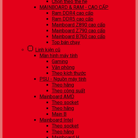
Chọn theo thế hệ
MAINBOARD & RAM - CAO CẤP
Ram DDR4 cao cấp
Ram DDR5 cao cấp
Mainboard Z890 cao cấp
Mainboard Z790 cao cấp
Mainboard B760 cao cấp
Top bán chạy
Linh kiện cũ
Màn hình máy tính
Gaming
Văn phòng
Theo kích thước
PSU - Nguồn máy tính
Theo hãng
Theo công suất
Mainboard AMD
Theo socket
Theo hãng
Main B
Mainboard Intel
Theo socket
Theo hãng
Mainboard H