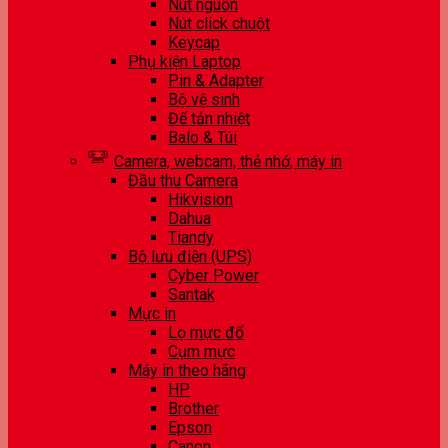
Nút nguồn
Nút click chuột
Keycap
Phụ kiện Laptop
Pin & Adapter
Bộ vệ sinh
Đế tản nhiệt
Balo & Túi
Camera, webcam, thẻ nhớ, máy in
Đầu thu Camera
Hikvision
Dahua
Tiandy
Bộ lưu điện (UPS)
Cyber Power
Santak
Mực in
Lọ mực đổ
Cụm mực
Máy in theo hãng
HP
Brother
Epson
Canon