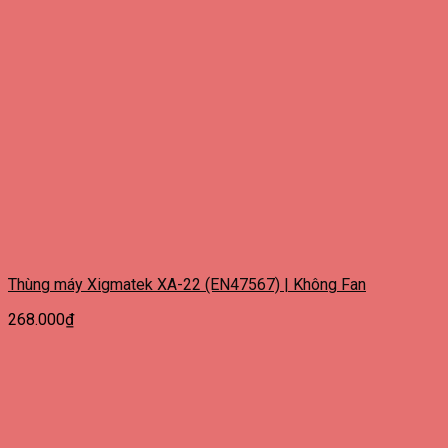
Thùng máy Xigmatek XA-22 (EN47567) | Không Fan
268.000
₫