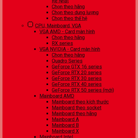
Rẻ Nhất
Chọn theo hãng
Chọn theo dung lượng
Chọn theo thế hệ
CPU, Mainboard, VGA
VGA AMD - Card màn hình
Chọn theo hãng
RX series
VGA NVIDIA - Card màn hình
Chọn theo hãng
Quadro Series
GeForce GTX 16 series
GeForce RTX 20 series
GeForce RTX 30 series
GeForce RTX 40 series
GeForce RTX 50 series (mới)
Mainboard AMD
Mainboard theo kích thước
Mainboard theo socket
Mainboard theo hãng
Mainboard A
Mainboard B
Mainboard X
Mainboard Intel