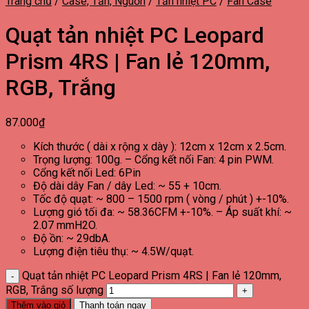
Trang chủ
/
Case, Tản, Nguồn
/
Tản nhiệt PC
/
Fan Case
Quạt tản nhiệt PC Leopard
Prism 4RS | Fan lẻ 120mm,
RGB, Trắng
87.000
₫
Kích thước ( dài x rộng x dày ): 12cm x 12cm x 2.5cm.
Trọng lượng: 100g. – Cổng kết nối Fan: 4 pin PWM.
Cổng kết nối Led: 6Pin
Độ dài dây Fan / dây Led: ~ 55 + 10cm.
Tốc độ quạt: ~ 800 – 1500 rpm ( vòng / phút ) +-10%.
Lượng gió tối đa: ~ 58.36CFM +-10%. – Áp suất khí: ~
2.07 mmH2O.
Độ ồn: ~ 29dbA.
Lượng điện tiêu thụ: ~ 4.5W/quạt.
Quạt tản nhiệt PC Leopard Prism 4RS | Fan lẻ 120mm,
RGB, Trắng số lượng
Thêm vào giỏ
Thanh toán ngay