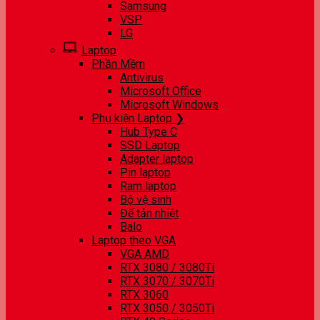
Samsung
VSP
LG
Laptop
Phần Mềm
Antivirus
Microsoft Office
Microsoft Windows
Phụ kiện Laptop ❯
Hub Type C
SSD Laptop
Adapter laptop
Pin laptop
Ram laptop
Bộ vệ sinh
Đế tản nhiệt
Balo
Laptop theo VGA
VGA AMD
RTX 3080 / 3080Ti
RTX 3070 / 3070Ti
RTX 3060
RTX 3050 / 3050Ti