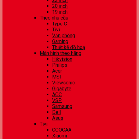
22 inch
20 inch
19 inch
Theo nhu cầu
Type C
Tivi
Văn phòng
Gaming
Thiết kế đồ hoạ
Màn hình theo hãng
Hikvision
Philips
Acer
MSI
Viewsonic
Gigabyte
AOC
VSP
Samsung
Dell
Asus
Tivi
COOCAA
Xiaomi