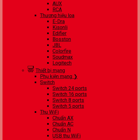
AUX
RCA
Thương hiệu loa
E-Dra
Kisonli
Edifier
Bosston
JBL
Colorfire
Soudmax
Logitech
Thiết bị mạng
Phụ kiện mạng ❯
Switch
Switch 24 ports
Switch 16 ports
Switch 8 ports
Switch 5 ports
Thu WiFi
Chuẩn AX
Chuẩn AC
Chuẩn N
USB thu WiFi