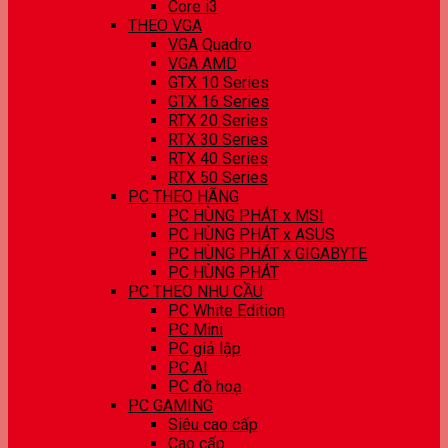
Core i3
THEO VGA
VGA Quadro
VGA AMD
GTX 10 Series
GTX 16 Series
RTX 20 Series
RTX 30 Series
RTX 40 Series
RTX 50 Series
PC THEO HÃNG
PC HÙNG PHÁT x MSI
PC HÙNG PHÁT x ASUS
PC HÙNG PHÁT x GIGABYTE
PC HÙNG PHÁT
PC THEO NHU CẦU
PC White Edition
PC Mini
PC giả lập
PC AI
PC đồ hoạ
PC GAMING
Siêu cao cấp
Cao cấp