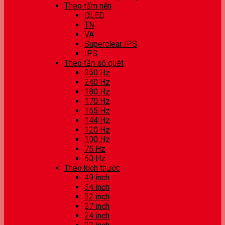
Theo tấm nền
OLED
TN
VA
Superclear IPS
IPS
Theo tần số quét
360 Hz
240 Hz
180 Hz
170 Hz
165 Hz
144 Hz
120 Hz
100 Hz
75 Hz
60 Hz
Theo kích thước
49 inch
34 inch
32 inch
27 inch
24 inch