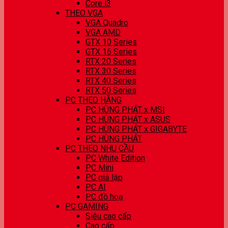
Core i3
THEO VGA
VGA Quadro
VGA AMD
GTX 10 Series
GTX 16 Series
RTX 20 Series
RTX 30 Series
RTX 40 Series
RTX 50 Series
PC THEO HÃNG
PC HÙNG PHÁT x MSI
PC HÙNG PHÁT x ASUS
PC HÙNG PHÁT x GIGABYTE
PC HÙNG PHÁT
PC THEO NHU CẦU
PC White Edition
PC Mini
PC giả lập
PC AI
PC đồ hoạ
PC GAMING
Siêu cao cấp
Cao cấp