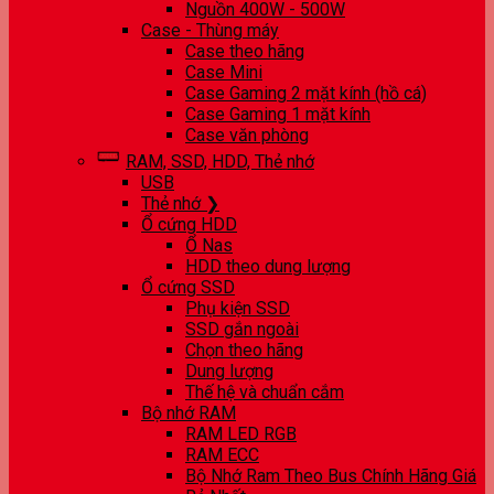
Nguồn 400W - 500W
Case - Thùng máy
Case theo hãng
Case Mini
Case Gaming 2 mặt kính (hồ cá)
Case Gaming 1 mặt kính
Case văn phòng
RAM, SSD, HDD, Thẻ nhớ
USB
Thẻ nhớ ❯
Ổ cứng HDD
Ổ Nas
HDD theo dung lượng
Ổ cứng SSD
Phụ kiện SSD
SSD gắn ngoài
Chọn theo hãng
Dung lượng
Thế hệ và chuẩn cắm
Bộ nhớ RAM
RAM LED RGB
RAM ECC
Bộ Nhớ Ram Theo Bus Chính Hãng Giá