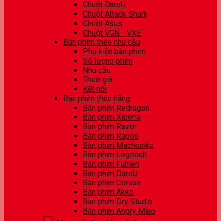
Chuột DareU
Chuột Attack Shark
Chuột Asus
Chuột VGN - VXE
Bàn phím theo nhu cầu
Phụ kiện bàn phím
Số lượng phím
Nhu cầu
Theo giá
Kết nối
Bàn phím theo hãng
Bàn phím Redragon
Bàn phím Xiberia
Bàn phím Razer
Bàn phím Rapoo
Bàn phím Machenike
Bàn phím Logitech
Bàn phím Fuhlen
Bàn phím DareU
Bàn phím Corsair
Bàn phím Akko
Bàn phím Dry Studio
Bàn phím Angry Miao