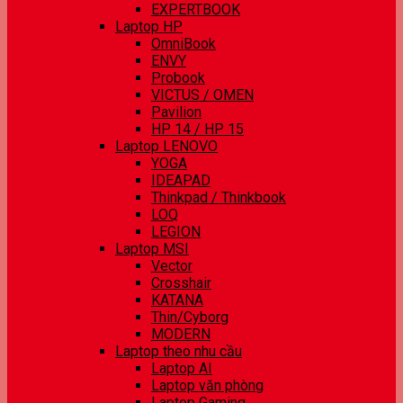
EXPERTBOOK
Laptop HP
OmniBook
ENVY
Probook
VICTUS / OMEN
Pavilion
HP 14 / HP 15
Laptop LENOVO
YOGA
IDEAPAD
Thinkpad / Thinkbook
LOQ
LEGION
Laptop MSI
Vector
Crosshair
KATANA
Thin/Cyborg
MODERN
Laptop theo nhu cầu
Laptop AI
Laptop văn phòng
Laptop Gaming