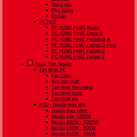
Trung cấp
Phổ thông
Cơ bản
PC HOT
PC HÙNG PHÁT Relaw
PC HÙNG PHÁT Eagle S
PC HÙNG PHÁT Pegasus A
PC HÙNG PHÁT Falcon D Plus
PC HÙNG PHÁT Falcon C
PC HÙNG PHÁT Falcon E
Case, Tản, Nguồn
Tản nhiệt PC
Fan Case
Keo tản nhiệt
Tản nhiệt theo hãng
Tản nhiệt nước
Tản nhiệt khí
PSU - Nguồn máy tính
Nguồn theo hãng
Nguồn trên 1000W
Nguồn 800W - 1000W
Nguồn 650W - 800W
Nguồn 550W - 650W