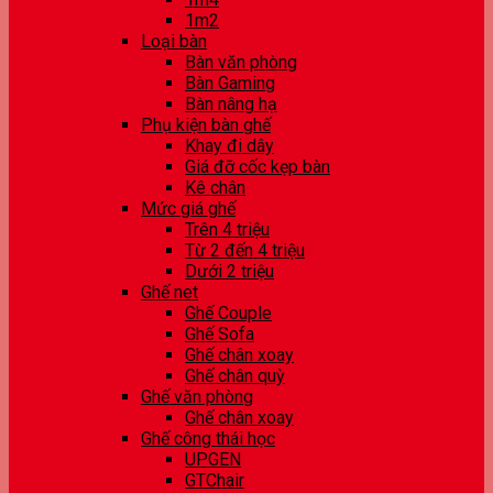
1m2
Loại bàn
Bàn văn phòng
Bàn Gaming
Bàn nâng hạ
Phụ kiện bàn ghế
Khay đi dây
Giá đỡ cốc kẹp bàn
Kê chân
Mức giá ghế
Trên 4 triệu
Từ 2 đến 4 triệu
Dưới 2 triệu
Ghế net
Ghế Couple
Ghế Sofa
Ghế chân xoay
Ghế chân quỳ
Ghế văn phòng
Ghế chân xoay
Ghế công thái học
UPGEN
GTChair