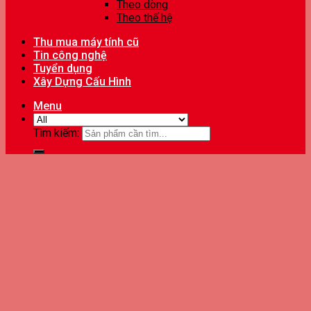
Theo dòng
Theo thế hệ
Thu mua máy tính cũ
Tin công nghệ
Tuyển dụng
Xây Dựng Cấu Hình
Menu
Tìm kiếm: