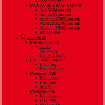
Chọn theo thế hệ
MAINBOARD & RAM - CAO CẤP
Ram DDR4 cao cấp
Ram DDR5 cao cấp
Mainboard Z890 cao cấp
Mainboard Z790 cao cấp
Mainboard B760 cao cấp
Top bán chạy
Linh kiện cũ
Màn hình máy tính
Gaming
Văn phòng
Theo kích thước
PSU - Nguồn máy tính
Theo hãng
Theo công suất
Mainboard AMD
Theo socket
Theo hãng
Main B
Mainboard Intel
Theo socket
Theo hãng
Mainboard H