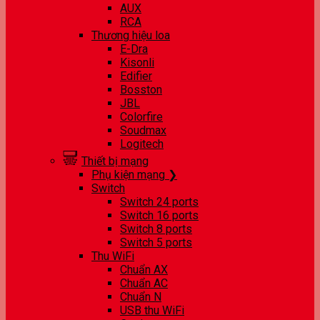
AUX
RCA
Thương hiệu loa
E-Dra
Kisonli
Edifier
Bosston
JBL
Colorfire
Soudmax
Logitech
Thiết bị mạng
Phụ kiện mạng ❯
Switch
Switch 24 ports
Switch 16 ports
Switch 8 ports
Switch 5 ports
Thu WiFi
Chuẩn AX
Chuẩn AC
Chuẩn N
USB thu WiFi