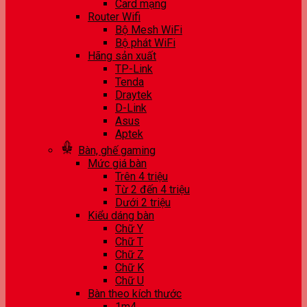
Card mạng
Router Wifi
Bộ Mesh WiFi
Bộ phát WiFi
Hãng sản xuất
TP-Link
Tenda
Draytek
D-Link
Asus
Aptek
Bàn, ghế gaming
Mức giá bàn
Trên 4 triệu
Từ 2 đến 4 triệu
Dưới 2 triệu
Kiểu dáng bàn
Chữ Y
Chữ T
Chữ Z
Chữ K
Chữ U
Bàn theo kích thước
1m4