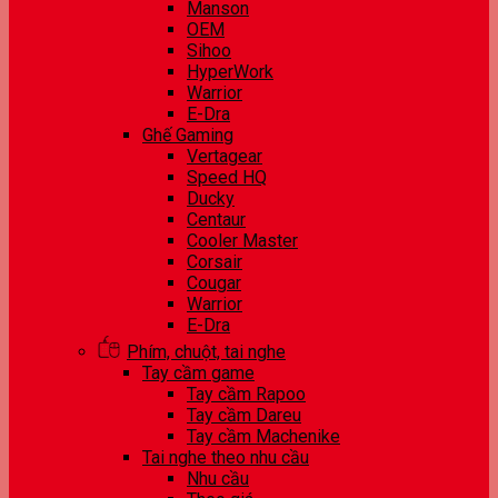
Manson
OEM
Sihoo
HyperWork
Warrior
E-Dra
Ghế Gaming
Vertagear
Speed HQ
Ducky
Centaur
Cooler Master
Corsair
Cougar
Warrior
E-Dra
Phím, chuột, tai nghe
Tay cầm game
Tay cầm Rapoo
Tay cầm Dareu
Tay cầm Machenike
Tai nghe theo nhu cầu
Nhu cầu