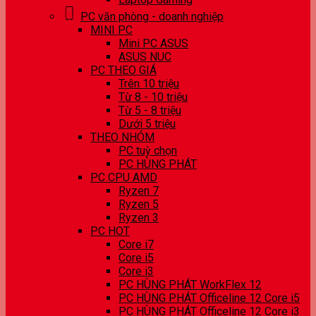
PC văn phòng - doanh nghiệp
MINI PC
Mini PC ASUS
ASUS NUC
PC THEO GIÁ
Trên 10 triệu
Từ 8 - 10 triệu
Từ 5 - 8 triệu
Dưới 5 triệu
THEO NHÓM
PC tuỳ chọn
PC HÙNG PHÁT
PC CPU AMD
Ryzen 7
Ryzen 5
Ryzen 3
PC HOT
Core i7
Core i5
Core i3
PC HÙNG PHÁT WorkFlex 12
PC HÙNG PHÁT Officeline 12 Core i5
PC HÙNG PHÁT Officeline 12 Core i3