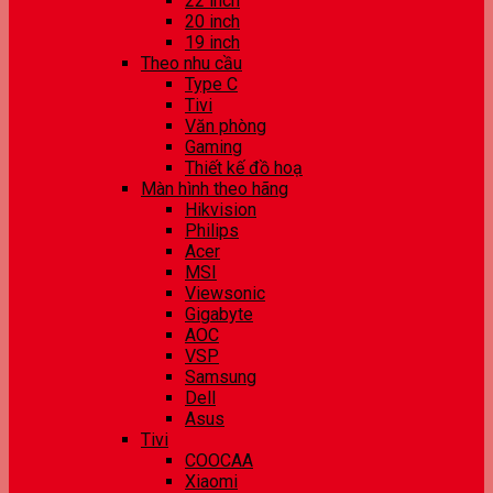
22 inch
20 inch
19 inch
Theo nhu cầu
Type C
Tivi
Văn phòng
Gaming
Thiết kế đồ hoạ
Màn hình theo hãng
Hikvision
Philips
Acer
MSI
Viewsonic
Gigabyte
AOC
VSP
Samsung
Dell
Asus
Tivi
COOCAA
Xiaomi