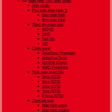
Màn hình, Tivi, Máy chiếu
Máy chiếu
Phụ kiện màn hình ❯
Đèn màn hình
Arm màn hình
Theo độ phân giải
WQHD
QHD
Full HD
HD
Công nghệ
FreeSync Premium
Adaptive Sync
NVIDIA GSync
AMD FreeSync
Thời gian phản hồi
5ms (GTG)
4ms (GTG)
2ms (GTG)
1ms (GTG)
0.5ms (GTG)
Theo bề mặt
Màn hình cong
Màn hình phẳng