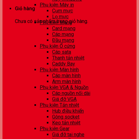
Phụ kiện Máy in
Giỏ hàng
Cụm mực
Lọ mực
Chưa có sản phẩm trong giỏ hàng.
Phụ kiện Mạng
Card mạng
Cáp mạng
Đầu mạng
Phụ kiện Ổ cứng
Cáp sata
Thanh tản nhiệt
Caddy Bay
Phụ kiện Màn hình
Cáp màn hình
Arm màn hình
Phụ kiện VGA & Nguồn
Cáp nguồn nối dài
Giá đỡ VGA
Phụ kiện Tản nhiệt
Hub điều khiển
Gông socket
Keo tản nhiệt
Phụ kiện Gear
Giá đỡ tai nghe