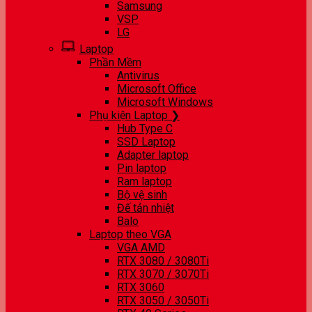
Samsung
VSP
LG
Laptop
Phần Mềm
Antivirus
Microsoft Office
Microsoft Windows
Phụ kiện Laptop ❯
Hub Type C
SSD Laptop
Adapter laptop
Pin laptop
Ram laptop
Bộ vệ sinh
Đế tản nhiệt
Balo
Laptop theo VGA
VGA AMD
RTX 3080 / 3080Ti
RTX 3070 / 3070Ti
RTX 3060
RTX 3050 / 3050Ti