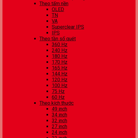
Theo tấm nền
OLED
TN
VA
Superclear IPS
IPS
Theo tần số quét
360 Hz
240 Hz
180 Hz
170 Hz
165 Hz
144 Hz
120 Hz
100 Hz
75 Hz
60 Hz
Theo kích thước
49 inch
34 inch
32 inch
27 inch
24 inch