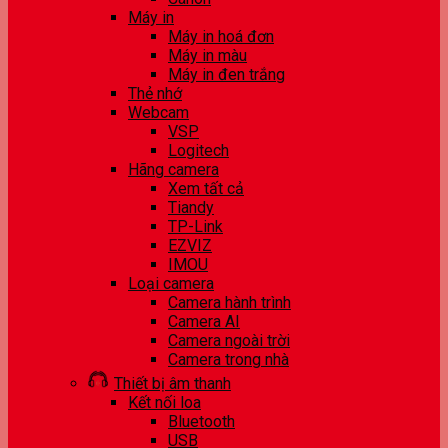
Máy in
Máy in hoá đơn
Máy in màu
Máy in đen trắng
Thẻ nhớ
Webcam
VSP
Logitech
Hãng camera
Xem tất cả
Tiandy
TP-Link
EZVIZ
IMOU
Loại camera
Camera hành trình
Camera AI
Camera ngoài trời
Camera trong nhà
Thiết bị âm thanh
Kết nối loa
Bluetooth
USB