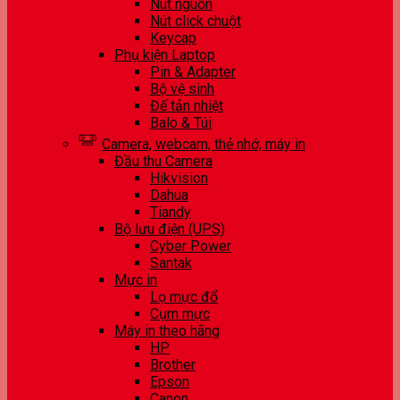
Nút nguồn
Nút click chuột
Keycap
Phụ kiện Laptop
Pin & Adapter
Bộ vệ sinh
Đế tản nhiệt
Balo & Túi
Camera, webcam, thẻ nhớ, máy in
Đầu thu Camera
Hikvision
Dahua
Tiandy
Bộ lưu điện (UPS)
Cyber Power
Santak
Mực in
Lọ mực đổ
Cụm mực
Máy in theo hãng
HP
Brother
Epson
Canon