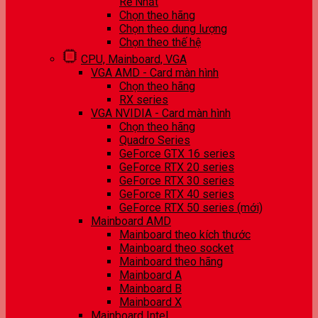
Rẻ Nhất
Chọn theo hãng
Chọn theo dung lượng
Chọn theo thế hệ
CPU, Mainboard, VGA
VGA AMD - Card màn hình
Chọn theo hãng
RX series
VGA NVIDIA - Card màn hình
Chọn theo hãng
Quadro Series
GeForce GTX 16 series
GeForce RTX 20 series
GeForce RTX 30 series
GeForce RTX 40 series
GeForce RTX 50 series (mới)
Mainboard AMD
Mainboard theo kích thước
Mainboard theo socket
Mainboard theo hãng
Mainboard A
Mainboard B
Mainboard X
Mainboard Intel