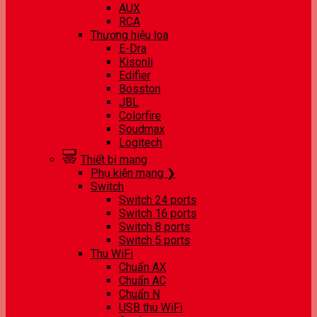
AUX
RCA
Thương hiệu loa
E-Dra
Kisonli
Edifier
Bosston
JBL
Colorfire
Soudmax
Logitech
Thiết bị mạng
Phụ kiện mạng ❯
Switch
Switch 24 ports
Switch 16 ports
Switch 8 ports
Switch 5 ports
Thu WiFi
Chuẩn AX
Chuẩn AC
Chuẩn N
USB thu WiFi