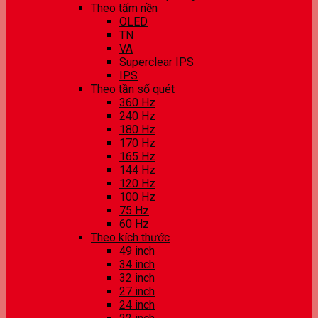
Theo tấm nền
OLED
TN
VA
Superclear IPS
IPS
Theo tần số quét
360 Hz
240 Hz
180 Hz
170 Hz
165 Hz
144 Hz
120 Hz
100 Hz
75 Hz
60 Hz
Theo kích thước
49 inch
34 inch
32 inch
27 inch
24 inch