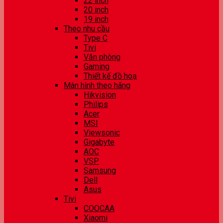
22 inch
20 inch
19 inch
Theo nhu cầu
Type C
Tivi
Văn phòng
Gaming
Thiết kế đồ hoạ
Màn hình theo hãng
Hikvision
Philips
Acer
MSI
Viewsonic
Gigabyte
AOC
VSP
Samsung
Dell
Asus
Tivi
COOCAA
Xiaomi