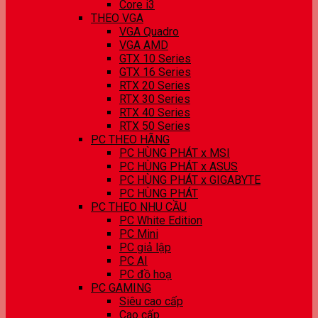
Core i3
THEO VGA
VGA Quadro
VGA AMD
GTX 10 Series
GTX 16 Series
RTX 20 Series
RTX 30 Series
RTX 40 Series
RTX 50 Series
PC THEO HÃNG
PC HÙNG PHÁT x MSI
PC HÙNG PHÁT x ASUS
PC HÙNG PHÁT x GIGABYTE
PC HÙNG PHÁT
PC THEO NHU CẦU
PC White Edition
PC Mini
PC giả lập
PC AI
PC đồ hoạ
PC GAMING
Siêu cao cấp
Cao cấp