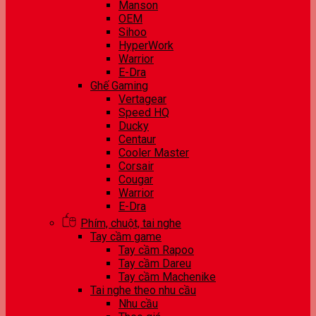
Manson
OEM
Sihoo
HyperWork
Warrior
E-Dra
Ghế Gaming
Vertagear
Speed HQ
Ducky
Centaur
Cooler Master
Corsair
Cougar
Warrior
E-Dra
Phím, chuột, tai nghe
Tay cầm game
Tay cầm Rapoo
Tay cầm Dareu
Tay cầm Machenike
Tai nghe theo nhu cầu
Nhu cầu