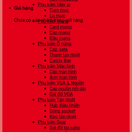
Phụ kiện Máy in
Giỏ hàng
Cụm mực
Lọ mực
Chưa có sản phẩm trong giỏ hàng.
Phụ kiện Mạng
Card mạng
Cáp mạng
Đầu mạng
Phụ kiện Ổ cứng
Cáp sata
Thanh tản nhiệt
Caddy Bay
Phụ kiện Màn hình
Cáp màn hình
Arm màn hình
Phụ kiện VGA & Nguồn
Cáp nguồn nối dài
Giá đỡ VGA
Phụ kiện Tản nhiệt
Hub điều khiển
Gông socket
Keo tản nhiệt
Phụ kiện Gear
Giá đỡ tai nghe