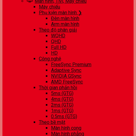
Màn hình, Tivi, Máy chiếu
Máy chiếu
Phụ kiện màn hình ❯
Đèn màn hình
Arm màn hình
Theo độ phân giải
WQHD
QHD
Full HD
HD
Công nghệ
FreeSync Premium
Adaptive Sync
NVIDIA GSync
AMD FreeSync
Thời gian phản hồi
5ms (GTG)
4ms (GTG)
2ms (GTG)
1ms (GTG)
0.5ms (GTG)
Theo bề mặt
Màn hình cong
Màn hình phẳng