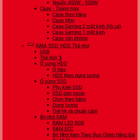
Nguồn 400W - 500W
Case - Thùng máy
Case theo hãng
Case Mini
Case Gaming 2 mặt kính (hồ cá)
Case Gaming 1 mặt kính
Case văn phòng
RAM, SSD, HDD, Thẻ nhớ
USB
Thẻ nhớ ❯
Ổ cứng HDD
Ổ Nas
HDD theo dung lượng
Ổ cứng SSD
Phụ kiện SSD
SSD gắn ngoài
Chọn theo hãng
Dung lượng
Thế hệ và chuẩn cắm
Bộ nhớ RAM
RAM LED RGB
RAM ECC
Bộ Nhớ Ram Theo Bus Chính Hãng Giá