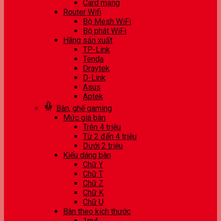
Card mạng
Router Wifi
Bộ Mesh WiFi
Bộ phát WiFi
Hãng sản xuất
TP-Link
Tenda
Draytek
D-Link
Asus
Aptek
Bàn, ghế gaming
Mức giá bàn
Trên 4 triệu
Từ 2 đến 4 triệu
Dưới 2 triệu
Kiểu dáng bàn
Chữ Y
Chữ T
Chữ Z
Chữ K
Chữ U
Bàn theo kích thước
1m4