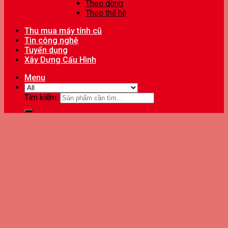
Theo dòng
Theo thế hệ
Thu mua máy tính cũ
Tin công nghệ
Tuyển dụng
Xây Dựng Cấu Hình
Menu
Tìm kiếm: