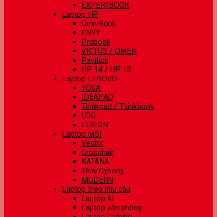
EXPERTBOOK
Laptop HP
OmniBook
ENVY
Probook
VICTUS / OMEN
Pavilion
HP 14 / HP 15
Laptop LENOVO
YOGA
IDEAPAD
Thinkpad / Thinkbook
LOQ
LEGION
Laptop MSI
Vector
Crosshair
KATANA
Thin/Cyborg
MODERN
Laptop theo nhu cầu
Laptop AI
Laptop văn phòng
Laptop Gaming