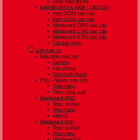
Chọn theo thế hệ
MAINBOARD & RAM - CAO CẤP
Ram DDR4 cao cấp
Ram DDR5 cao cấp
Mainboard Z890 cao cấp
Mainboard Z790 cao cấp
Mainboard B760 cao cấp
Top bán chạy
Linh kiện cũ
Màn hình máy tính
Gaming
Văn phòng
Theo kích thước
PSU - Nguồn máy tính
Theo hãng
Theo công suất
Mainboard AMD
Theo socket
Theo hãng
Main B
Mainboard Intel
Theo socket
Theo hãng
Mainboard H