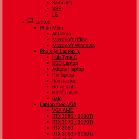
Samsung
VSP
LG
Laptop
Phần Mềm
Antivirus
Microsoft Office
Microsoft Windows
Phụ kiện Laptop ❯
Hub Type C
SSD Laptop
Adapter laptop
Pin laptop
Ram laptop
Bộ vệ sinh
Đế tản nhiệt
Balo
Laptop theo VGA
VGA AMD
RTX 3080 / 3080Ti
RTX 3070 / 3070Ti
RTX 3060
RTX 3050 / 3050Ti