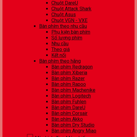
Chuột DareU
Chuột Attack Shark
Chuột Asus
Chuột VGN - VXE
Bàn phím theo nhu cầu
Phụ kiện bàn phím
Số lượng phím
Nhu cầu
Theo giá
Kết nối
Bàn phím theo hãng
Bàn phím Redragon
Bàn phím Xiberia
Bàn phím Razer
Bàn phím Rapoo
Bàn phím Machenike
Bàn phím Logitech
Bàn phím Fuhlen
Bàn phím DareU
Bàn phím Corsair
Bàn phím Akko
Bàn phím Dry Studio
Bàn phím Angry Miao