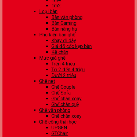
1m2
Loại bàn
Bàn văn phòng
Bàn Gaming
Bàn nâng hạ
Phụ kiện bàn ghế
Khay đi dây
Giá đỡ cốc kẹp bàn
Kê chân
Mức giá ghế
Trên 4 triệu
Từ 2 đến 4 triệu
Dưới 2 triệu
Ghế net
Ghế Couple
Ghế Sofa
Ghế chân xoay
Ghế chân quỳ
Ghế văn phòng
Ghế chân xoay
Ghế công thái học
UPGEN
GTChair