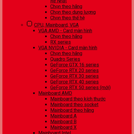
Rẻ Nhất
Chọn theo hãng
Chọn theo dung lượng
Chọn theo thế hệ
CPU, Mainboard, VGA
VGA AMD - Card màn hình
Chọn theo hãng
RX series
VGA NVIDIA - Card màn hình
Chọn theo hãng
Quadro Series
GeForce GTX 16 series
GeForce RTX 20 series
GeForce RTX 30 series
GeForce RTX 40 series
GeForce RTX 50 series (mới)
Mainboard AMD
Mainboard theo kích thước
Mainboard theo socket
Mainboard theo hãng
Mainboard A
Mainboard B
Mainboard X
Mainboard Intel