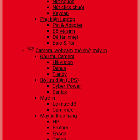
Nút nguồn
Nút click chuột
Keycap
Phụ kiện Laptop
Pin & Adapter
Bộ vệ sinh
Đế tản nhiệt
Balo & Túi
Camera, webcam, thẻ nhớ, máy in
Đầu thu Camera
Hikvision
Dahua
Tiandy
Bộ lưu điện (UPS)
Cyber Power
Santak
Mực in
Lọ mực đổ
Cụm mực
Máy in theo hãng
HP
Brother
Epson
Canon