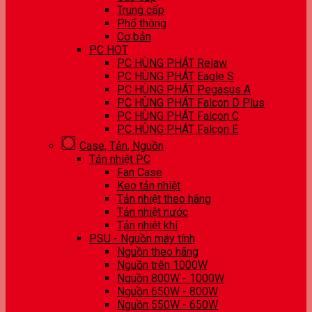
Trung cấp
Phổ thông
Cơ bản
PC HOT
PC HÙNG PHÁT Relaw
PC HÙNG PHÁT Eagle S
PC HÙNG PHÁT Pegasus A
PC HÙNG PHÁT Falcon D Plus
PC HÙNG PHÁT Falcon C
PC HÙNG PHÁT Falcon E
Case, Tản, Nguồn
Tản nhiệt PC
Fan Case
Keo tản nhiệt
Tản nhiệt theo hãng
Tản nhiệt nước
Tản nhiệt khí
PSU - Nguồn máy tính
Nguồn theo hãng
Nguồn trên 1000W
Nguồn 800W - 1000W
Nguồn 650W - 800W
Nguồn 550W - 650W