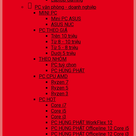
PC văn phòng - doanh nghiệp
MINI PC
Mini PC ASUS
ASUS NUC
PC THEO GIÁ
Trên 10 triệu
Từ 8 - 10 triệu
Từ 5 - 8 triệu
Dưới 5 triệu
THEO NHÓM
PC tuỳ chọn
PC HÙNG PHÁT
PC CPU AMD
Ryzen 7
Ryzen 5
Ryzen 3
PC HOT
Core i7
Core i5
Core i3
PC HÙNG PHÁT WorkFlex 12
PC HÙNG PHÁT Officeline 12 Core i5
PC HÙNG PHÁT Officeline 12 Core i3