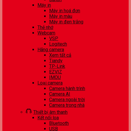
Máy in
Máy in hoá đơn
Máy in màu
Máy in đen trắng
Thẻ nhớ
Webcam
VSP
Logitech
Hãng camera
Xem tất cả
Tiandy
TP-Link
EZVIZ
IMOU
Loại camera
Camera hành trình
Camera AI
Camera ngoài trời
Camera trong nhà
Thiết bị âm thanh
Kết nối loa
Bluetooth
USB