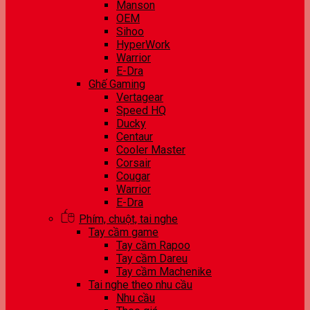
Manson
OEM
Sihoo
HyperWork
Warrior
E-Dra
Ghế Gaming
Vertagear
Speed HQ
Ducky
Centaur
Cooler Master
Corsair
Cougar
Warrior
E-Dra
Phím, chuột, tai nghe
Tay cầm game
Tay cầm Rapoo
Tay cầm Dareu
Tay cầm Machenike
Tai nghe theo nhu cầu
Nhu cầu