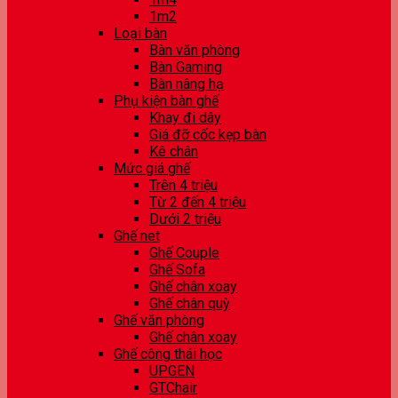
1m2
Loại bàn
Bàn văn phòng
Bàn Gaming
Bàn nâng hạ
Phụ kiện bàn ghế
Khay đi dây
Giá đỡ cốc kẹp bàn
Kê chân
Mức giá ghế
Trên 4 triệu
Từ 2 đến 4 triệu
Dưới 2 triệu
Ghế net
Ghế Couple
Ghế Sofa
Ghế chân xoay
Ghế chân quỳ
Ghế văn phòng
Ghế chân xoay
Ghế công thái học
UPGEN
GTChair