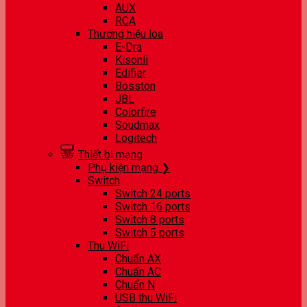
AUX
RCA
Thương hiệu loa
E-Dra
Kisonli
Edifier
Bosston
JBL
Colorfire
Soudmax
Logitech
Thiết bị mạng
Phụ kiện mạng ❯
Switch
Switch 24 ports
Switch 16 ports
Switch 8 ports
Switch 5 ports
Thu WiFi
Chuẩn AX
Chuẩn AC
Chuẩn N
USB thu WiFi