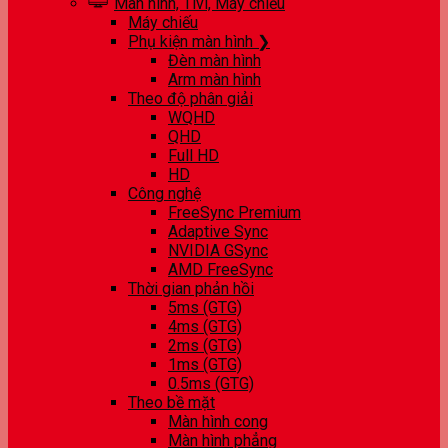
Màn hình, Tivi, Máy chiếu
Máy chiếu
Phụ kiện màn hình ❯
Đèn màn hình
Arm màn hình
Theo độ phân giải
WQHD
QHD
Full HD
HD
Công nghệ
FreeSync Premium
Adaptive Sync
NVIDIA GSync
AMD FreeSync
Thời gian phản hồi
5ms (GTG)
4ms (GTG)
2ms (GTG)
1ms (GTG)
0.5ms (GTG)
Theo bề mặt
Màn hình cong
Màn hình phẳng