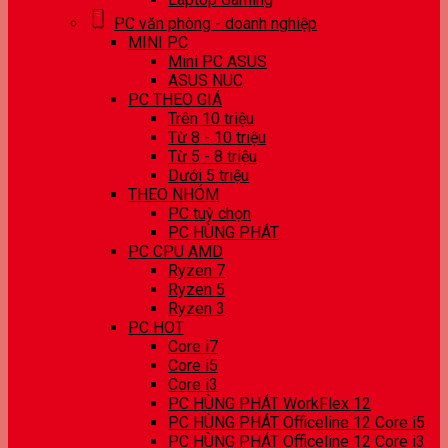
PC văn phòng - doanh nghiệp
MINI PC
Mini PC ASUS
ASUS NUC
PC THEO GIÁ
Trên 10 triệu
Từ 8 - 10 triệu
Từ 5 - 8 triệu
Dưới 5 triệu
THEO NHÓM
PC tuỳ chọn
PC HÙNG PHÁT
PC CPU AMD
Ryzen 7
Ryzen 5
Ryzen 3
PC HOT
Core i7
Core i5
Core i3
PC HÙNG PHÁT WorkFlex 12
PC HÙNG PHÁT Officeline 12 Core i5
PC HÙNG PHÁT Officeline 12 Core i3