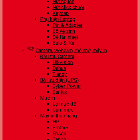
Nút nguồn
Nút click chuột
Keycap
Phụ kiện Laptop
Pin & Adapter
Bộ vệ sinh
Đế tản nhiệt
Balo & Túi
Camera, webcam, thẻ nhớ, máy in
Đầu thu Camera
Hikvision
Dahua
Tiandy
Bộ lưu điện (UPS)
Cyber Power
Santak
Mực in
Lọ mực đổ
Cụm mực
Máy in theo hãng
HP
Brother
Epson
Canon