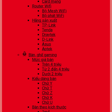
Card mạng
Router Wifi
Bộ Mesh WiFi
Bộ phát WiFi
Hãng sản xuất
TP-Link
Tenda
Draytek
D-Link
Asus
Aptek
Bàn, ghế gaming
Mức giá bàn
Trên 4 triệu
Từ 2 đến 4 triệu
Dưới 2 triệu
Kiểu dáng bàn
Chữ Y
Chữ T
Chữ Z
Chữ K
Chữ U
Bàn theo kích thước
1m4