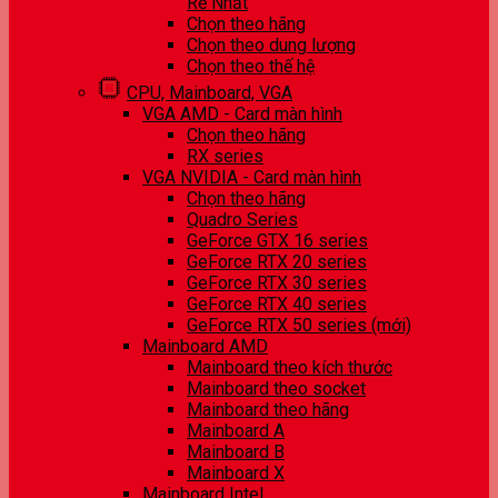
Rẻ Nhất
Chọn theo hãng
Chọn theo dung lượng
Chọn theo thế hệ
CPU, Mainboard, VGA
VGA AMD - Card màn hình
Chọn theo hãng
RX series
VGA NVIDIA - Card màn hình
Chọn theo hãng
Quadro Series
GeForce GTX 16 series
GeForce RTX 20 series
GeForce RTX 30 series
GeForce RTX 40 series
GeForce RTX 50 series (mới)
Mainboard AMD
Mainboard theo kích thước
Mainboard theo socket
Mainboard theo hãng
Mainboard A
Mainboard B
Mainboard X
Mainboard Intel