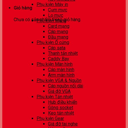
Phụ kiện Máy in
Giỏ hàng
Cụm mực
Lọ mực
Chưa có sản phẩm trong giỏ hàng.
Phụ kiện Mạng
Card mạng
Cáp mạng
Đầu mạng
Phụ kiện Ổ cứng
Cáp sata
Thanh tản nhiệt
Caddy Bay
Phụ kiện Màn hình
Cáp màn hình
Arm màn hình
Phụ kiện VGA & Nguồn
Cáp nguồn nối dài
Giá đỡ VGA
Phụ kiện Tản nhiệt
Hub điều khiển
Gông socket
Keo tản nhiệt
Phụ kiện Gear
Giá đỡ tai nghe