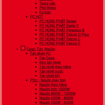
Trung cấp
Phổ thông
Cơ bản
PC HOT
PC HÙNG PHÁT Relaw
PC HÙNG PHÁT Eagle S
PC HÙNG PHÁT Pegasus A
PC HÙNG PHÁT Falcon D Plus
PC HÙNG PHÁT Falcon C
PC HÙNG PHÁT Falcon E
Case, Tản, Nguồn
Tản nhiệt PC
Fan Case
Keo tản nhiệt
Tản nhiệt theo hãng
Tản nhiệt nước
Tản nhiệt khí
PSU - Nguồn máy tính
Nguồn theo hãng
Nguồn trên 1000W
Nguồn 800W - 1000W
Nguồn 650W - 800W
Nguồn 550W - 650W