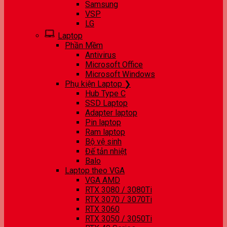
Samsung
VSP
LG
Laptop
Phần Mềm
Antivirus
Microsoft Office
Microsoft Windows
Phụ kiện Laptop ❯
Hub Type C
SSD Laptop
Adapter laptop
Pin laptop
Ram laptop
Bộ vệ sinh
Đế tản nhiệt
Balo
Laptop theo VGA
VGA AMD
RTX 3080 / 3080Ti
RTX 3070 / 3070Ti
RTX 3060
RTX 3050 / 3050Ti