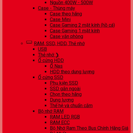
Nguồn 400W - 500W
Case - Thùng máy
Case theo hãng
Case Mini
Case Gaming 2 mặt kính (hồ cá)
Case Gaming 1 mặt kính
Case văn phòng
RAM, SSD, HDD, Thẻ nhớ
USB
Thẻ nhớ ❯
Ổ cứng HDD
Ổ Nas
HDD theo dung lượng
Ổ cứng SSD
Phụ kiện SSD
SSD gắn ngoài
Chọn theo hãng
Dung lượng
Thế hệ và chuẩn cắm
Bộ nhớ RAM
RAM LED RGB
RAM ECC
Bộ Nhớ Ram Theo Bus Chính Hãng Giá