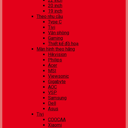
22 inch
20 inch
19 inch
Theo nhu cầu
Type C
Tivi
Văn phòng
Gaming
Thiết kế đồ hoạ
Màn hình theo hãng
Hikvision
Philips
Acer
MSI
Viewsonic
Gigabyte
AOC
VSP
Samsung
Dell
Asus
Tivi
COOCAA
Xiaomi