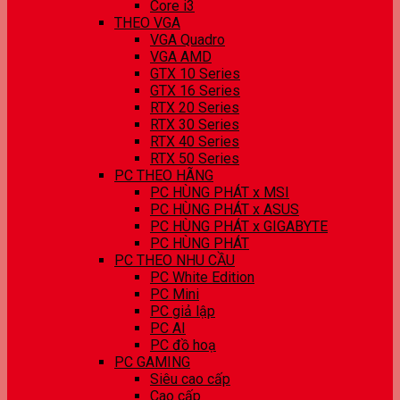
Core i3
THEO VGA
VGA Quadro
VGA AMD
GTX 10 Series
GTX 16 Series
RTX 20 Series
RTX 30 Series
RTX 40 Series
RTX 50 Series
PC THEO HÃNG
PC HÙNG PHÁT x MSI
PC HÙNG PHÁT x ASUS
PC HÙNG PHÁT x GIGABYTE
PC HÙNG PHÁT
PC THEO NHU CẦU
PC White Edition
PC Mini
PC giả lập
PC AI
PC đồ hoạ
PC GAMING
Siêu cao cấp
Cao cấp