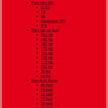
Theo tấm nền
OLED
TN
VA
Superclear IPS
IPS
Theo tần số quét
360 Hz
240 Hz
180 Hz
170 Hz
165 Hz
144 Hz
120 Hz
100 Hz
75 Hz
60 Hz
Theo kích thước
49 inch
34 inch
32 inch
27 inch
24 inch