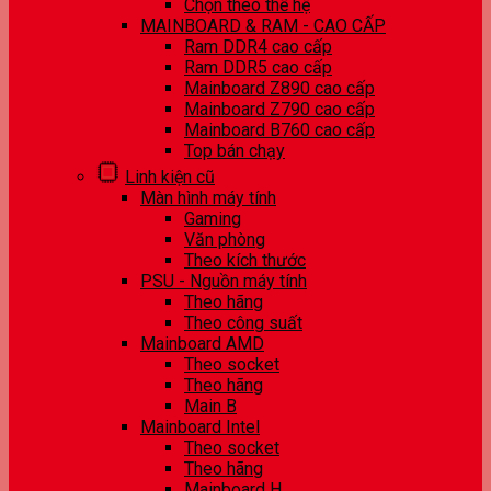
Chọn theo thế hệ
MAINBOARD & RAM - CAO CẤP
Ram DDR4 cao cấp
Ram DDR5 cao cấp
Mainboard Z890 cao cấp
Mainboard Z790 cao cấp
Mainboard B760 cao cấp
Top bán chạy
Linh kiện cũ
Màn hình máy tính
Gaming
Văn phòng
Theo kích thước
PSU - Nguồn máy tính
Theo hãng
Theo công suất
Mainboard AMD
Theo socket
Theo hãng
Main B
Mainboard Intel
Theo socket
Theo hãng
Mainboard H