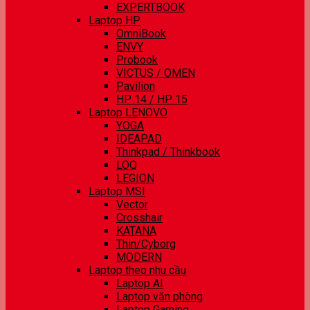
EXPERTBOOK
Laptop HP
OmniBook
ENVY
Probook
VICTUS / OMEN
Pavilion
HP 14 / HP 15
Laptop LENOVO
YOGA
IDEAPAD
Thinkpad / Thinkbook
LOQ
LEGION
Laptop MSI
Vector
Crosshair
KATANA
Thin/Cyborg
MODERN
Laptop theo nhu cầu
Laptop AI
Laptop văn phòng
Laptop Gaming