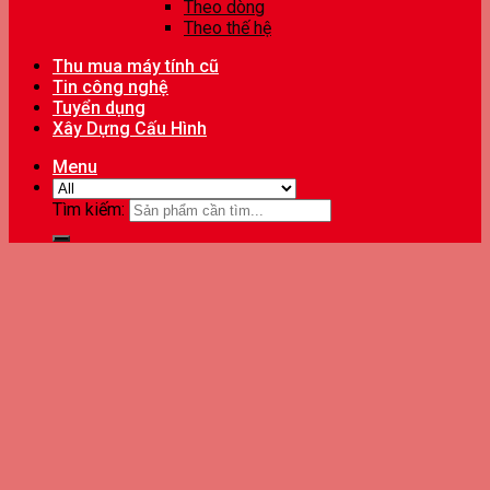
Theo dòng
Theo thế hệ
Thu mua máy tính cũ
Tin công nghệ
Tuyển dụng
Xây Dựng Cấu Hình
Menu
Tìm kiếm: