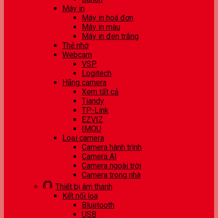
Máy in
Máy in hoá đơn
Máy in màu
Máy in đen trắng
Thẻ nhớ
Webcam
VSP
Logitech
Hãng camera
Xem tất cả
Tiandy
TP-Link
EZVIZ
IMOU
Loại camera
Camera hành trình
Camera AI
Camera ngoài trời
Camera trong nhà
Thiết bị âm thanh
Kết nối loa
Bluetooth
USB