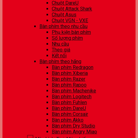
Chuột DareU
Chuột Attack Shark
Chuột Asus
Chuột VGN - VXE
Bàn phím theo nhu cầu
Phụ kiện bàn phím
Số lượng phím
Nhu cầu
Theo giá
Kết nối
Bàn phím theo hãng
Bàn phím Redragon
Bàn phím Xiberia
Bàn phím Razer
Bàn phím Rapoo
Bàn phím Machenike
Bàn phím Logitech
Bàn phím Fuhlen
Bàn phím DareU
Bàn phím Corsair
Bàn phím Akko
Bàn phím Dry Studio
Bàn phím Angry Miao