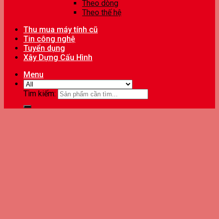
Theo dòng
Theo thế hệ
Thu mua máy tính cũ
Tin công nghệ
Tuyển dụng
Xây Dựng Cấu Hình
Menu
Tìm kiếm: