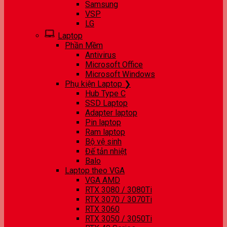
Samsung
VSP
LG
Laptop
Phần Mềm
Antivirus
Microsoft Office
Microsoft Windows
Phụ kiện Laptop ❯
Hub Type C
SSD Laptop
Adapter laptop
Pin laptop
Ram laptop
Bộ vệ sinh
Đế tản nhiệt
Balo
Laptop theo VGA
VGA AMD
RTX 3080 / 3080Ti
RTX 3070 / 3070Ti
RTX 3060
RTX 3050 / 3050Ti