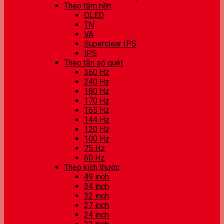
Theo tấm nền
OLED
TN
VA
Superclear IPS
IPS
Theo tần số quét
360 Hz
240 Hz
180 Hz
170 Hz
165 Hz
144 Hz
120 Hz
100 Hz
75 Hz
60 Hz
Theo kích thước
49 inch
34 inch
32 inch
27 inch
24 inch