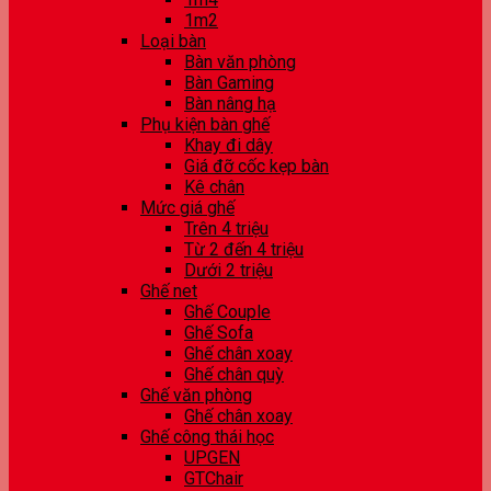
1m2
Loại bàn
Bàn văn phòng
Bàn Gaming
Bàn nâng hạ
Phụ kiện bàn ghế
Khay đi dây
Giá đỡ cốc kẹp bàn
Kê chân
Mức giá ghế
Trên 4 triệu
Từ 2 đến 4 triệu
Dưới 2 triệu
Ghế net
Ghế Couple
Ghế Sofa
Ghế chân xoay
Ghế chân quỳ
Ghế văn phòng
Ghế chân xoay
Ghế công thái học
UPGEN
GTChair