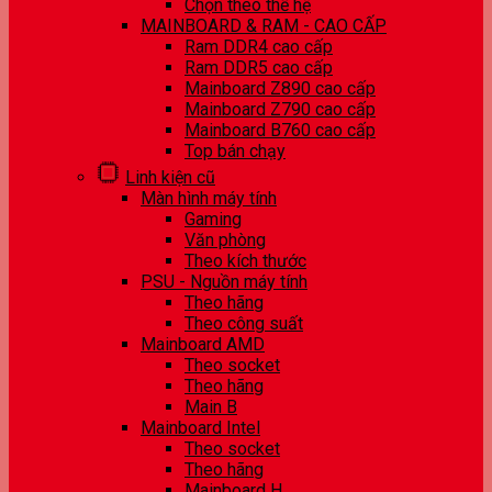
Chọn theo thế hệ
MAINBOARD & RAM - CAO CẤP
Ram DDR4 cao cấp
Ram DDR5 cao cấp
Mainboard Z890 cao cấp
Mainboard Z790 cao cấp
Mainboard B760 cao cấp
Top bán chạy
Linh kiện cũ
Màn hình máy tính
Gaming
Văn phòng
Theo kích thước
PSU - Nguồn máy tính
Theo hãng
Theo công suất
Mainboard AMD
Theo socket
Theo hãng
Main B
Mainboard Intel
Theo socket
Theo hãng
Mainboard H