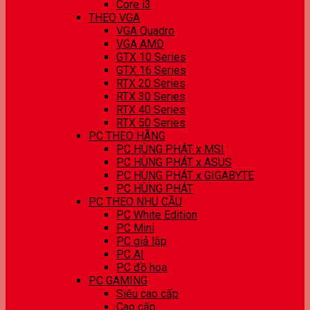
Core i3
THEO VGA
VGA Quadro
VGA AMD
GTX 10 Series
GTX 16 Series
RTX 20 Series
RTX 30 Series
RTX 40 Series
RTX 50 Series
PC THEO HÃNG
PC HÙNG PHÁT x MSI
PC HÙNG PHÁT x ASUS
PC HÙNG PHÁT x GIGABYTE
PC HÙNG PHÁT
PC THEO NHU CẦU
PC White Edition
PC Mini
PC giả lập
PC AI
PC đồ hoạ
PC GAMING
Siêu cao cấp
Cao cấp