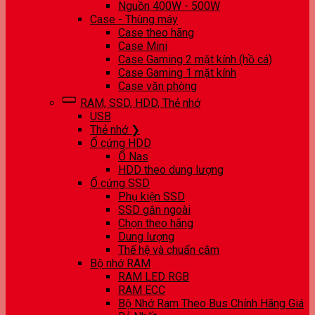
Nguồn 400W - 500W
Case - Thùng máy
Case theo hãng
Case Mini
Case Gaming 2 mặt kính (hồ cá)
Case Gaming 1 mặt kính
Case văn phòng
RAM, SSD, HDD, Thẻ nhớ
USB
Thẻ nhớ ❯
Ổ cứng HDD
Ổ Nas
HDD theo dung lượng
Ổ cứng SSD
Phụ kiện SSD
SSD gắn ngoài
Chọn theo hãng
Dung lượng
Thế hệ và chuẩn cắm
Bộ nhớ RAM
RAM LED RGB
RAM ECC
Bộ Nhớ Ram Theo Bus Chính Hãng Giá