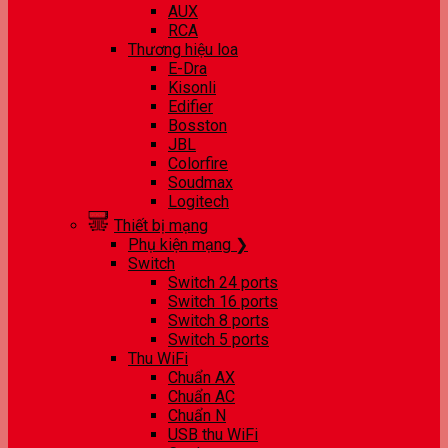
AUX
RCA
Thương hiệu loa
E-Dra
Kisonli
Edifier
Bosston
JBL
Colorfire
Soudmax
Logitech
Thiết bị mạng
Phụ kiện mạng ❯
Switch
Switch 24 ports
Switch 16 ports
Switch 8 ports
Switch 5 ports
Thu WiFi
Chuẩn AX
Chuẩn AC
Chuẩn N
USB thu WiFi