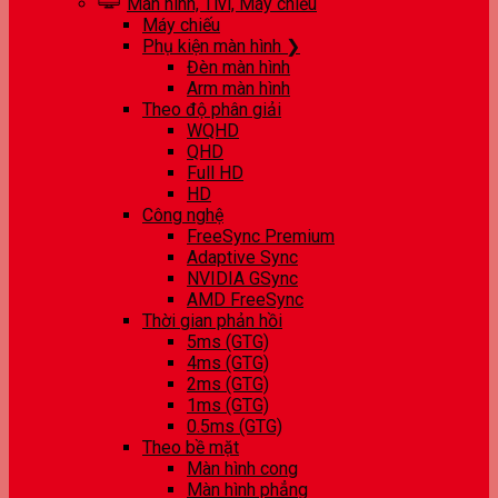
Màn hình, Tivi, Máy chiếu
Máy chiếu
Phụ kiện màn hình ❯
Đèn màn hình
Arm màn hình
Theo độ phân giải
WQHD
QHD
Full HD
HD
Công nghệ
FreeSync Premium
Adaptive Sync
NVIDIA GSync
AMD FreeSync
Thời gian phản hồi
5ms (GTG)
4ms (GTG)
2ms (GTG)
1ms (GTG)
0.5ms (GTG)
Theo bề mặt
Màn hình cong
Màn hình phẳng