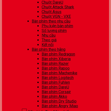
Chuột DareU
Chuột Attack Shark
Chuột Asus
Chuột VGN - VXE
Bàn phím theo nhu cầu
Phụ kiện bàn phím
Số lượng phím
Nhu cầu
Theo giá
Kết nối
Bàn phím theo hãng
Bàn phím Redragon
Bàn phím Xiberia
Bàn phím Razer
Bàn phím Rapoo
Bàn phím Machenike
Bàn phím Logitech
Bàn phím Fuhlen
Bàn phím DareU
Bàn phím Corsair
Bàn phím Akko
Bàn phím Dry Studio
Bàn phím Angry Miao