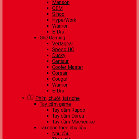
Manson
OEM
Sihoo
HyperWork
Warrior
E-Dra
Ghế Gaming
Vertagear
Speed HQ
Ducky
Centaur
Cooler Master
Corsair
Cougar
Warrior
E-Dra
Phím, chuột, tai nghe
Tay cầm game
Tay cầm Rapoo
Tay cầm Dareu
Tay cầm Machenike
Tai nghe theo nhu cầu
Nhu cầu