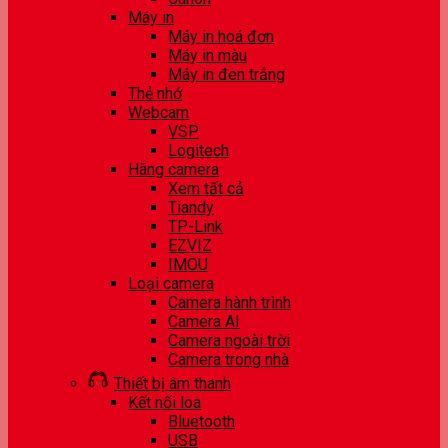
Máy in
Máy in hoá đơn
Máy in màu
Máy in đen trắng
Thẻ nhớ
Webcam
VSP
Logitech
Hãng camera
Xem tất cả
Tiandy
TP-Link
EZVIZ
IMOU
Loại camera
Camera hành trình
Camera AI
Camera ngoài trời
Camera trong nhà
Thiết bị âm thanh
Kết nối loa
Bluetooth
USB