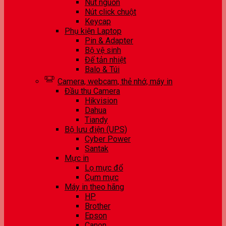
Nút nguồn
Nút click chuột
Keycap
Phụ kiện Laptop
Pin & Adapter
Bộ vệ sinh
Đế tản nhiệt
Balo & Túi
Camera, webcam, thẻ nhớ, máy in
Đầu thu Camera
Hikvision
Dahua
Tiandy
Bộ lưu điện (UPS)
Cyber Power
Santak
Mực in
Lọ mực đổ
Cụm mực
Máy in theo hãng
HP
Brother
Epson
Canon