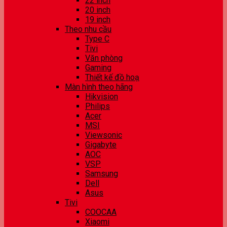
22 inch
20 inch
19 inch
Theo nhu cầu
Type C
Tivi
Văn phòng
Gaming
Thiết kế đồ hoạ
Màn hình theo hãng
Hikvision
Philips
Acer
MSI
Viewsonic
Gigabyte
AOC
VSP
Samsung
Dell
Asus
Tivi
COOCAA
Xiaomi