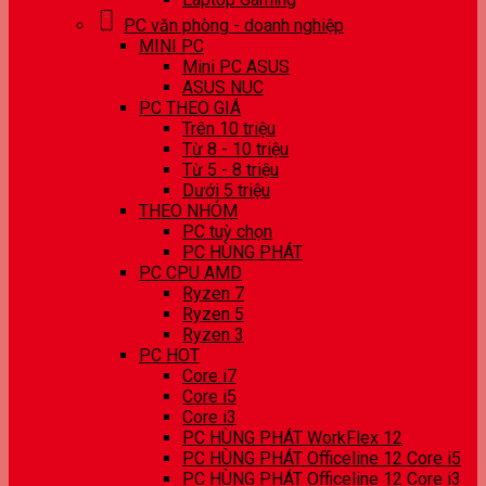
PC văn phòng - doanh nghiệp
MINI PC
Mini PC ASUS
ASUS NUC
PC THEO GIÁ
Trên 10 triệu
Từ 8 - 10 triệu
Từ 5 - 8 triệu
Dưới 5 triệu
THEO NHÓM
PC tuỳ chọn
PC HÙNG PHÁT
PC CPU AMD
Ryzen 7
Ryzen 5
Ryzen 3
PC HOT
Core i7
Core i5
Core i3
PC HÙNG PHÁT WorkFlex 12
PC HÙNG PHÁT Officeline 12 Core i5
PC HÙNG PHÁT Officeline 12 Core i3