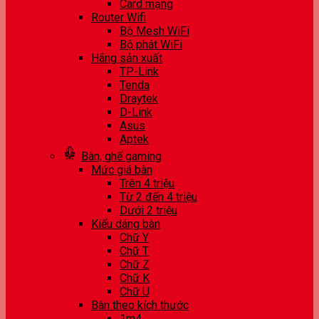
Card mạng
Router Wifi
Bộ Mesh WiFi
Bộ phát WiFi
Hãng sản xuất
TP-Link
Tenda
Draytek
D-Link
Asus
Aptek
Bàn, ghế gaming
Mức giá bàn
Trên 4 triệu
Từ 2 đến 4 triệu
Dưới 2 triệu
Kiểu dáng bàn
Chữ Y
Chữ T
Chữ Z
Chữ K
Chữ U
Bàn theo kích thước
1m4