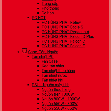
Trung cấp
Phổ thông
Cơ bản
PC HOT
PC HÙNG PHÁT Relaw
PC HÙNG PHÁT Eagle S
PC HÙNG PHÁT Pegasus A
PC HÙNG PHÁT Falcon D Plus
PC HÙNG PHÁT Falcon C
PC HÙNG PHÁT Falcon E
Case, Tản, Nguồn
Tản nhiệt PC
Fan Case
Keo tản nhiệt
Tản nhiệt theo hãng
Tản nhiệt nước
Tản nhiệt khí
PSU - Nguồn máy tính
Nguồn theo hãng
Nguồn trên 1000W
Nguồn 800W - 1000W
Nguồn 650W - 800W
Nguồn 550W - 650W