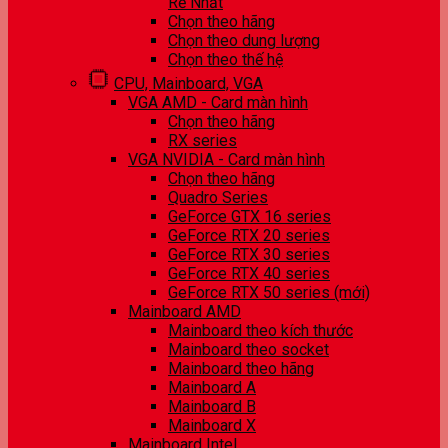
Rẻ Nhất
Chọn theo hãng
Chọn theo dung lượng
Chọn theo thế hệ
CPU, Mainboard, VGA
VGA AMD - Card màn hình
Chọn theo hãng
RX series
VGA NVIDIA - Card màn hình
Chọn theo hãng
Quadro Series
GeForce GTX 16 series
GeForce RTX 20 series
GeForce RTX 30 series
GeForce RTX 40 series
GeForce RTX 50 series (mới)
Mainboard AMD
Mainboard theo kích thước
Mainboard theo socket
Mainboard theo hãng
Mainboard A
Mainboard B
Mainboard X
Mainboard Intel