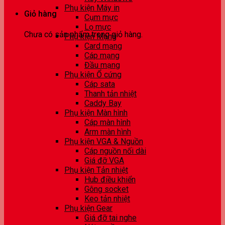
Phụ kiện Máy in
Giỏ hàng
Cụm mực
Lọ mực
Chưa có sản phẩm trong giỏ hàng.
Phụ kiện Mạng
Card mạng
Cáp mạng
Đầu mạng
Phụ kiện Ổ cứng
Cáp sata
Thanh tản nhiệt
Caddy Bay
Phụ kiện Màn hình
Cáp màn hình
Arm màn hình
Phụ kiện VGA & Nguồn
Cáp nguồn nối dài
Giá đỡ VGA
Phụ kiện Tản nhiệt
Hub điều khiển
Gông socket
Keo tản nhiệt
Phụ kiện Gear
Giá đỡ tai nghe