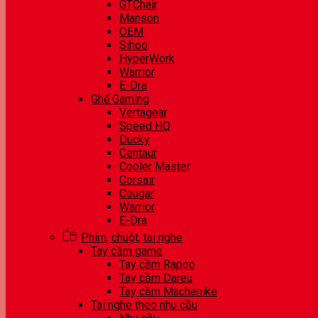
GTChair
Manson
OEM
Sihoo
HyperWork
Warrior
E-Dra
Ghế Gaming
Vertagear
Speed HQ
Ducky
Centaur
Cooler Master
Corsair
Cougar
Warrior
E-Dra
Phím, chuột, tai nghe
Tay cầm game
Tay cầm Rapoo
Tay cầm Dareu
Tay cầm Machenike
Tai nghe theo nhu cầu