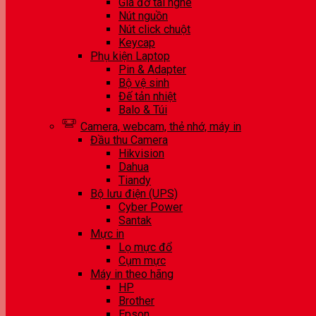
Giá đỡ tai nghe
Nút nguồn
Nút click chuột
Keycap
Phụ kiện Laptop
Pin & Adapter
Bộ vệ sinh
Đế tản nhiệt
Balo & Túi
Camera, webcam, thẻ nhớ, máy in
Đầu thu Camera
Hikvision
Dahua
Tiandy
Bộ lưu điện (UPS)
Cyber Power
Santak
Mực in
Lọ mực đổ
Cụm mực
Máy in theo hãng
HP
Brother
Epson