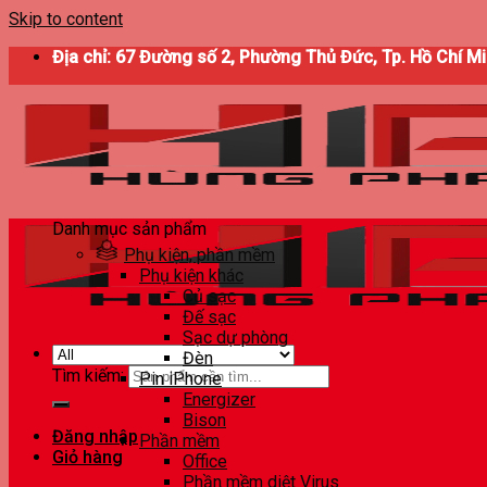
Skip to content
Địa chỉ: 67 Đường số 2, Phường Thủ Đức, Tp. Hồ Chí M
Danh mục sản phẩm
Phụ kiện, phần mềm
Phụ kiện khác
Củ sạc
Đế sạc
Sạc dự phòng
Đèn
Tìm kiếm:
Pin iPhone
Energizer
Bison
Đăng nhập
Phần mềm
Giỏ hàng
Office
Phần mềm diệt Virus