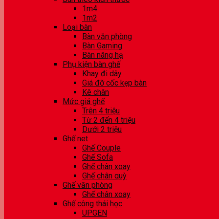
1m4
1m2
Loại bàn
Bàn văn phòng
Bàn Gaming
Bàn nâng hạ
Phụ kiện bàn ghế
Khay đi dây
Giá đỡ cốc kẹp bàn
Kê chân
Mức giá ghế
Trên 4 triệu
Từ 2 đến 4 triệu
Dưới 2 triệu
Ghế net
Ghế Couple
Ghế Sofa
Ghế chân xoay
Ghế chân quỳ
Ghế văn phòng
Ghế chân xoay
Ghế công thái học
UPGEN