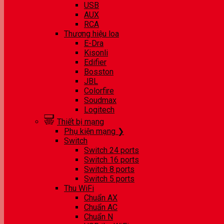
USB
AUX
RCA
Thương hiệu loa
E-Dra
Kisonli
Edifier
Bosston
JBL
Colorfire
Soudmax
Logitech
Thiết bị mạng
Phụ kiện mạng ❯
Switch
Switch 24 ports
Switch 16 ports
Switch 8 ports
Switch 5 ports
Thu WiFi
Chuẩn AX
Chuẩn AC
Chuẩn N