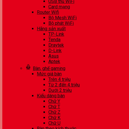
USB thu WiFi
Card mạng
Router Wifi
Bộ Mesh WiFi
Bộ phát WiFi
Hãng sản xuất
TP-Link
Tenda
Draytek
D-Link
Asus
Aptek
Bàn, ghế gaming
Mức giá bàn
Trên 4 triệu
Từ 2 đến 4 triệu
Dưới 2 triệu
Kiểu dáng bàn
Chữ Y
Chữ T
Chữ Z
Chữ K
Chữ U
Bàn theo kích thước