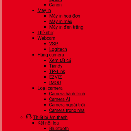
Canon
Máy in
Máy in hoá đơn
Máy in màu
Máy in đen trắng
Thẻ nhớ
Webcam
VSP
Logitech
Hãng camera
Xem tất cả
Tiandy
TP-Link
EZVIZ
IMOU
Loại camera
Camera hành trình
Camera AI
Camera ngoài trời
Camera trong nhà
Thiết bị âm thanh
Kết nối loa
Bluetooth