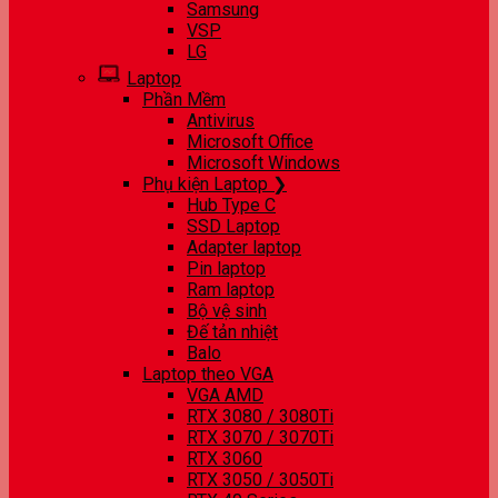
Samsung
VSP
LG
Laptop
Phần Mềm
Antivirus
Microsoft Office
Microsoft Windows
Phụ kiện Laptop ❯
Hub Type C
SSD Laptop
Adapter laptop
Pin laptop
Ram laptop
Bộ vệ sinh
Đế tản nhiệt
Balo
Laptop theo VGA
VGA AMD
RTX 3080 / 3080Ti
RTX 3070 / 3070Ti
RTX 3060
RTX 3050 / 3050Ti