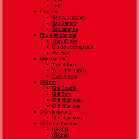
1m2
Loại bàn
Bàn văn phòng
Bàn Gaming
Bàn nâng hạ
Phụ kiện bàn ghế
Khay đi dây
Giá đỡ cốc kẹp bàn
Kê chân
Mức giá ghế
Trên 4 triệu
Từ 2 đến 4 triệu
Dưới 2 triệu
Ghế net
Ghế Couple
Ghế Sofa
Ghế chân xoay
Ghế chân quỳ
Ghế văn phòng
Ghế chân xoay
Ghế công thái học
UPGEN
GTChair