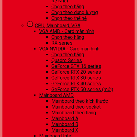
Rẻ Nhất
Chọn theo hãng
Chọn theo dung lượng
Chọn theo thế hệ
CPU, Mainboard, VGA
VGA AMD - Card màn hình
Chọn theo hãng
RX series
VGA NVIDIA - Card màn hình
Chọn theo hãng
Quadro Series
GeForce GTX 16 series
GeForce RTX 20 series
GeForce RTX 30 series
GeForce RTX 40 series
GeForce RTX 50 series (mới)
Mainboard AMD
Mainboard theo kích thước
Mainboard theo socket
Mainboard theo hãng
Mainboard A
Mainboard B
Mainboard X
Mainboard Intel