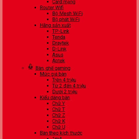
Card mạng
Router Wifi
Bộ Mesh WiFi
Bộ phát WiFi
Hãng sản xuất
TP-Link
Tenda
Draytek
D-Link
Asus
Aptek
Bàn, ghế gaming
Mức giá bàn
Trên 4 triệu
Từ 2 đến 4 triệu
Dưới 2 triệu
Kiểu dáng bàn
Chữ Y
Chữ T
Chữ Z
Chữ K
Chữ U
Bàn theo kích thước
1m4