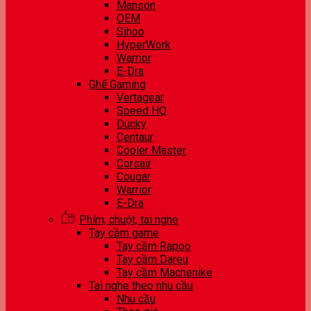
Manson
OEM
Sihoo
HyperWork
Warrior
E-Dra
Ghế Gaming
Vertagear
Speed HQ
Ducky
Centaur
Cooler Master
Corsair
Cougar
Warrior
E-Dra
Phím, chuột, tai nghe
Tay cầm game
Tay cầm Rapoo
Tay cầm Dareu
Tay cầm Machenike
Tai nghe theo nhu cầu
Nhu cầu