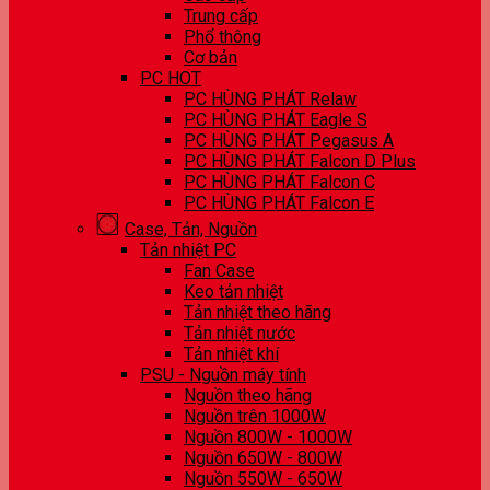
Trung cấp
Phổ thông
Cơ bản
PC HOT
PC HÙNG PHÁT Relaw
PC HÙNG PHÁT Eagle S
PC HÙNG PHÁT Pegasus A
PC HÙNG PHÁT Falcon D Plus
PC HÙNG PHÁT Falcon C
PC HÙNG PHÁT Falcon E
Case, Tản, Nguồn
Tản nhiệt PC
Fan Case
Keo tản nhiệt
Tản nhiệt theo hãng
Tản nhiệt nước
Tản nhiệt khí
PSU - Nguồn máy tính
Nguồn theo hãng
Nguồn trên 1000W
Nguồn 800W - 1000W
Nguồn 650W - 800W
Nguồn 550W - 650W