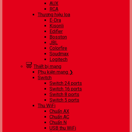
AUX
RCA
Thương hiệu loa
E-Dra
Kisonli
Edifier
Bosston
JBL
Colorfire
Soudmax
Logitech
Thiết bị mạng
Phụ kiện mạng ❯
Switch
Switch 24 ports
Switch 16 ports
Switch 8 ports
Switch 5 ports
Thu WiFi
Chuẩn AX
Chuẩn AC
Chuẩn N
USB thu WiFi