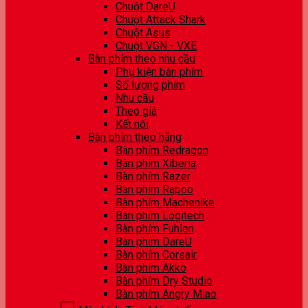
Chuột DareU
Chuột Attack Shark
Chuột Asus
Chuột VGN - VXE
Bàn phím theo nhu cầu
Phụ kiện bàn phím
Số lượng phím
Nhu cầu
Theo giá
Kết nối
Bàn phím theo hãng
Bàn phím Redragon
Bàn phím Xiberia
Bàn phím Razer
Bàn phím Rapoo
Bàn phím Machenike
Bàn phím Logitech
Bàn phím Fuhlen
Bàn phím DareU
Bàn phím Corsair
Bàn phím Akko
Bàn phím Dry Studio
Bàn phím Angry Miao