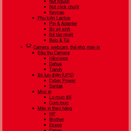
Nút nguồn
Nút click chuột
Keycap
Phụ kiện Laptop
Pin & Adapter
Bộ vệ sinh
Đế tản nhiệt
Balo & Túi
Camera, webcam, thẻ nhớ, máy in
Đầu thu Camera
Hikvision
Dahua
Tiandy
Bộ lưu điện (UPS)
Cyber Power
Santak
Mực in
Lọ mực đổ
Cụm mực
Máy in theo hãng
HP
Brother
Epson
Canon