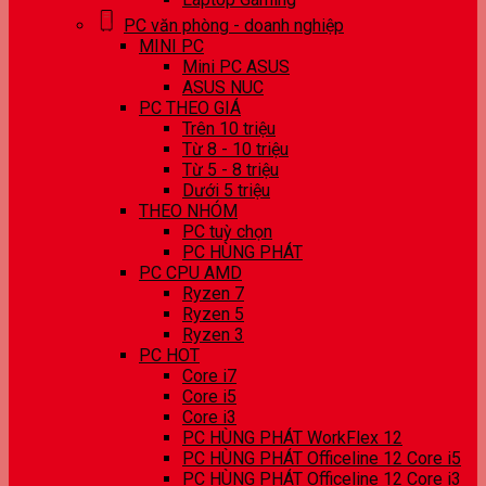
PC văn phòng - doanh nghiệp
MINI PC
Mini PC ASUS
ASUS NUC
PC THEO GIÁ
Trên 10 triệu
Từ 8 - 10 triệu
Từ 5 - 8 triệu
Dưới 5 triệu
THEO NHÓM
PC tuỳ chọn
PC HÙNG PHÁT
PC CPU AMD
Ryzen 7
Ryzen 5
Ryzen 3
PC HOT
Core i7
Core i5
Core i3
PC HÙNG PHÁT WorkFlex 12
PC HÙNG PHÁT Officeline 12 Core i5
PC HÙNG PHÁT Officeline 12 Core i3