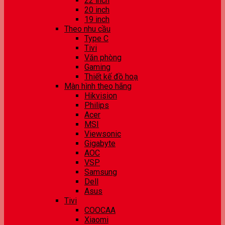
22 inch
20 inch
19 inch
Theo nhu cầu
Type C
Tivi
Văn phòng
Gaming
Thiết kế đồ hoạ
Màn hình theo hãng
Hikvision
Philips
Acer
MSI
Viewsonic
Gigabyte
AOC
VSP
Samsung
Dell
Asus
Tivi
COOCAA
Xiaomi