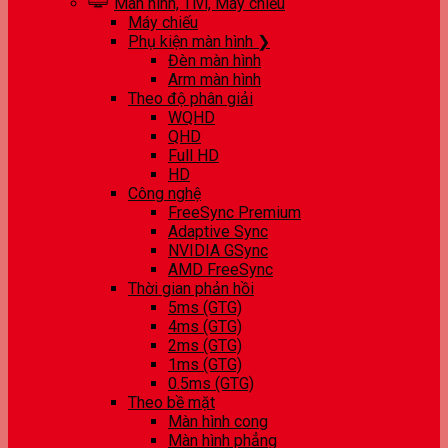
Màn hình, Tivi, Máy chiếu
Máy chiếu
Phụ kiện màn hình ❯
Đèn màn hình
Arm màn hình
Theo độ phân giải
WQHD
QHD
Full HD
HD
Công nghệ
FreeSync Premium
Adaptive Sync
NVIDIA GSync
AMD FreeSync
Thời gian phản hồi
5ms (GTG)
4ms (GTG)
2ms (GTG)
1ms (GTG)
0.5ms (GTG)
Theo bề mặt
Màn hình cong
Màn hình phẳng