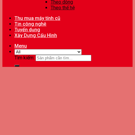
Theo dòng
Theo thế hệ
Thu mua máy tính cũ
Tin công nghệ
Tuyển dụng
Xây Dựng Cấu Hình
Menu
Tìm kiếm: