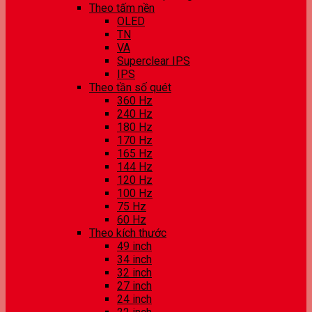
Theo tấm nền
OLED
TN
VA
Superclear IPS
IPS
Theo tần số quét
360 Hz
240 Hz
180 Hz
170 Hz
165 Hz
144 Hz
120 Hz
100 Hz
75 Hz
60 Hz
Theo kích thước
49 inch
34 inch
32 inch
27 inch
24 inch