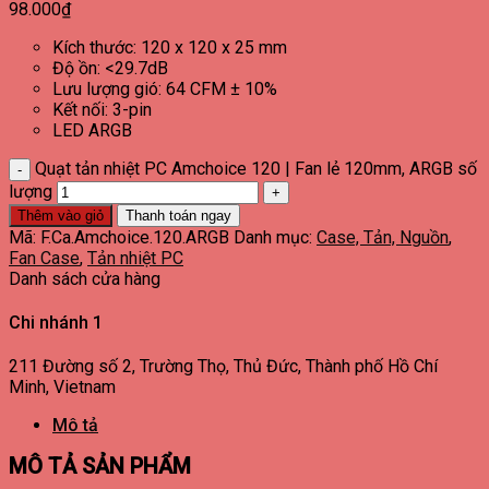
98.000
₫
Kích thước: 120 x 120 x 25 mm
Độ ồn: <29.7dB
Lưu lượng gió: 64 CFM ± 10%
Kết nối: 3-pin
LED ARGB
Quạt tản nhiệt PC Amchoice 120 | Fan lẻ 120mm, ARGB số
lượng
Thêm vào giỏ
Thanh toán ngay
Mã:
F.Ca.Amchoice.120.ARGB
Danh mục:
Case, Tản, Nguồn
,
Fan Case
,
Tản nhiệt PC
Danh sách cửa hàng
Chi nhánh 1
211 Đường số 2, Trường Thọ, Thủ Đức, Thành phố Hồ Chí
Minh, Vietnam
Mô tả
MÔ TẢ SẢN PHẨM