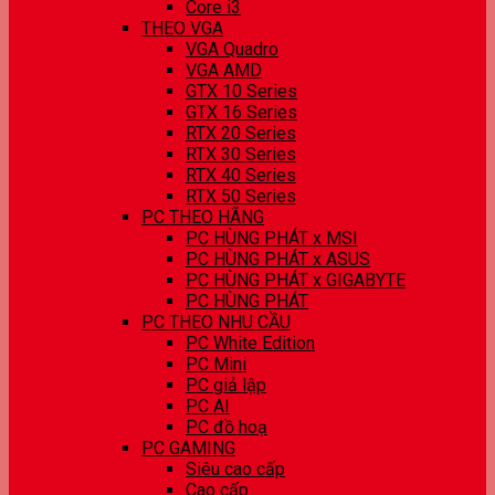
Core i3
THEO VGA
VGA Quadro
VGA AMD
GTX 10 Series
GTX 16 Series
RTX 20 Series
RTX 30 Series
RTX 40 Series
RTX 50 Series
PC THEO HÃNG
PC HÙNG PHÁT x MSI
PC HÙNG PHÁT x ASUS
PC HÙNG PHÁT x GIGABYTE
PC HÙNG PHÁT
PC THEO NHU CẦU
PC White Edition
PC Mini
PC giả lập
PC AI
PC đồ hoạ
PC GAMING
Siêu cao cấp
Cao cấp