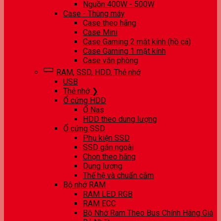
Nguồn 400W - 500W
Case - Thùng máy
Case theo hãng
Case Mini
Case Gaming 2 mặt kính (hồ cá)
Case Gaming 1 mặt kính
Case văn phòng
RAM, SSD, HDD, Thẻ nhớ
USB
Thẻ nhớ ❯
Ổ cứng HDD
Ổ Nas
HDD theo dung lượng
Ổ cứng SSD
Phụ kiện SSD
SSD gắn ngoài
Chọn theo hãng
Dung lượng
Thế hệ và chuẩn cắm
Bộ nhớ RAM
RAM LED RGB
RAM ECC
Bộ Nhớ Ram Theo Bus Chính Hãng Giá