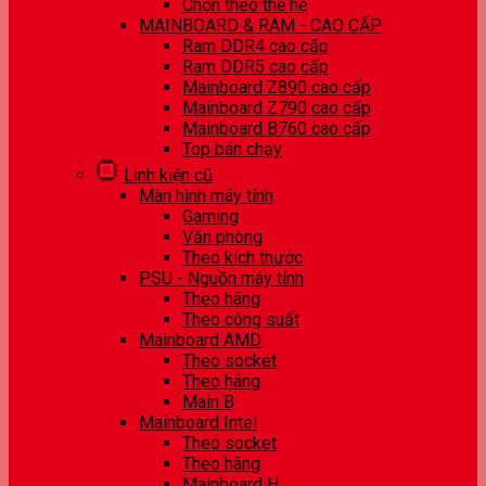
Chọn theo thế hệ
MAINBOARD & RAM - CAO CẤP
Ram DDR4 cao cấp
Ram DDR5 cao cấp
Mainboard Z890 cao cấp
Mainboard Z790 cao cấp
Mainboard B760 cao cấp
Top bán chạy
Linh kiện cũ
Màn hình máy tính
Gaming
Văn phòng
Theo kích thước
PSU - Nguồn máy tính
Theo hãng
Theo công suất
Mainboard AMD
Theo socket
Theo hãng
Main B
Mainboard Intel
Theo socket
Theo hãng
Mainboard H