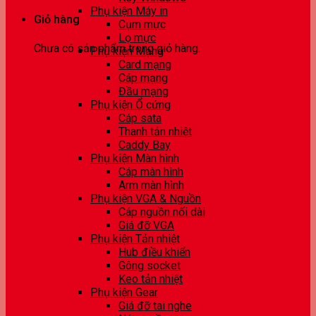
Phụ kiện Máy in
Giỏ hàng
Cụm mực
Lọ mực
Chưa có sản phẩm trong giỏ hàng.
Phụ kiện Mạng
Card mạng
Cáp mạng
Đầu mạng
Phụ kiện Ổ cứng
Cáp sata
Thanh tản nhiệt
Caddy Bay
Phụ kiện Màn hình
Cáp màn hình
Arm màn hình
Phụ kiện VGA & Nguồn
Cáp nguồn nối dài
Giá đỡ VGA
Phụ kiện Tản nhiệt
Hub điều khiển
Gông socket
Keo tản nhiệt
Phụ kiện Gear
Giá đỡ tai nghe