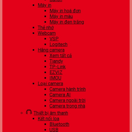
Máy in
Máy in hoá đơn
Máy in màu
Máy in đen trắng
Thẻ nhớ
Webcam
VSP
Logitech
Hãng camera
Xem tất cả
Tiandy
TP-Link
EZVIZ
IMOU
Loại camera
Camera hành trình
Camera AI
Camera ngoài trời
Camera trong nhà
Thiết bị âm thanh
Kết nối loa
Bluetooth
USB