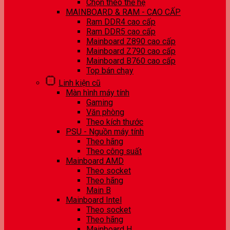
Chọn theo thế hệ
MAINBOARD & RAM - CAO CẤP
Ram DDR4 cao cấp
Ram DDR5 cao cấp
Mainboard Z890 cao cấp
Mainboard Z790 cao cấp
Mainboard B760 cao cấp
Top bán chạy
Linh kiện cũ
Màn hình máy tính
Gaming
Văn phòng
Theo kích thước
PSU - Nguồn máy tính
Theo hãng
Theo công suất
Mainboard AMD
Theo socket
Theo hãng
Main B
Mainboard Intel
Theo socket
Theo hãng
Mainboard H