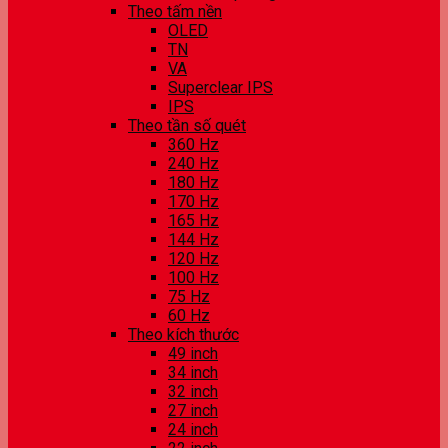
Theo tấm nền
OLED
TN
VA
Superclear IPS
IPS
Theo tần số quét
360 Hz
240 Hz
180 Hz
170 Hz
165 Hz
144 Hz
120 Hz
100 Hz
75 Hz
60 Hz
Theo kích thước
49 inch
34 inch
32 inch
27 inch
24 inch