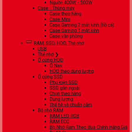
Nguồn 400W - 500W
Case - Thùng máy
Case theo hãng
Case Mini
Case Gaming 2 mặt kính (hồ cá)
Case Gaming 1 mặt kính
Case văn phòng
RAM, SSD, HDD, Thẻ nhớ
USB
Thẻ nhớ ❯
Ổ cứng HDD
Ổ Nas
HDD theo dung lượng
Ổ cứng SSD
Phụ kiện SSD
SSD gắn ngoài
Chọn theo hãng
Dung lượng
Thế hệ và chuẩn cắm
Bộ nhớ RAM
RAM LED RGB
RAM ECC
Bộ Nhớ Ram Theo Bus Chính Hãng Giá