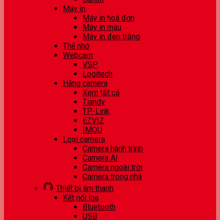
Máy in
Máy in hoá đơn
Máy in màu
Máy in đen trắng
Thẻ nhớ
Webcam
VSP
Logitech
Hãng camera
Xem tất cả
Tiandy
TP-Link
EZVIZ
IMOU
Loại camera
Camera hành trình
Camera AI
Camera ngoài trời
Camera trong nhà
Thiết bị âm thanh
Kết nối loa
Bluetooth
USB