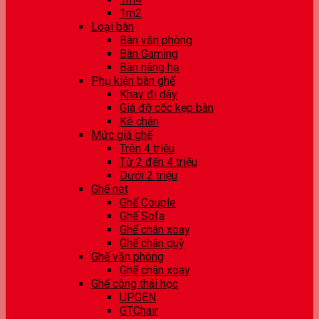
1m2
Loại bàn
Bàn văn phòng
Bàn Gaming
Bàn nâng hạ
Phụ kiện bàn ghế
Khay đi dây
Giá đỡ cốc kẹp bàn
Kê chân
Mức giá ghế
Trên 4 triệu
Từ 2 đến 4 triệu
Dưới 2 triệu
Ghế net
Ghế Couple
Ghế Sofa
Ghế chân xoay
Ghế chân quỳ
Ghế văn phòng
Ghế chân xoay
Ghế công thái học
UPGEN
GTChair