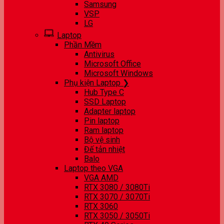
Samsung
VSP
LG
Laptop
Phần Mềm
Antivirus
Microsoft Office
Microsoft Windows
Phụ kiện Laptop ❯
Hub Type C
SSD Laptop
Adapter laptop
Pin laptop
Ram laptop
Bộ vệ sinh
Đế tản nhiệt
Balo
Laptop theo VGA
VGA AMD
RTX 3080 / 3080Ti
RTX 3070 / 3070Ti
RTX 3060
RTX 3050 / 3050Ti