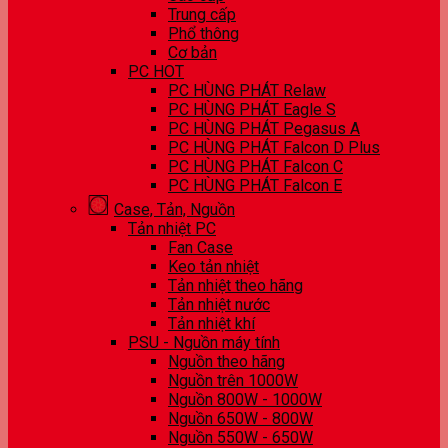
Trung cấp
Phổ thông
Cơ bản
PC HOT
PC HÙNG PHÁT Relaw
PC HÙNG PHÁT Eagle S
PC HÙNG PHÁT Pegasus A
PC HÙNG PHÁT Falcon D Plus
PC HÙNG PHÁT Falcon C
PC HÙNG PHÁT Falcon E
Case, Tản, Nguồn
Tản nhiệt PC
Fan Case
Keo tản nhiệt
Tản nhiệt theo hãng
Tản nhiệt nước
Tản nhiệt khí
PSU - Nguồn máy tính
Nguồn theo hãng
Nguồn trên 1000W
Nguồn 800W - 1000W
Nguồn 650W - 800W
Nguồn 550W - 650W