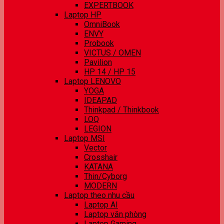
EXPERTBOOK
Laptop HP
OmniBook
ENVY
Probook
VICTUS / OMEN
Pavilion
HP 14 / HP 15
Laptop LENOVO
YOGA
IDEAPAD
Thinkpad / Thinkbook
LOQ
LEGION
Laptop MSI
Vector
Crosshair
KATANA
Thin/Cyborg
MODERN
Laptop theo nhu cầu
Laptop AI
Laptop văn phòng
Laptop Gaming