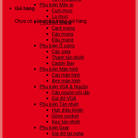
Phụ kiện Máy in
Giỏ hàng
Cụm mực
Lọ mực
Chưa có sản phẩm trong giỏ hàng.
Phụ kiện Mạng
Card mạng
Cáp mạng
Đầu mạng
Phụ kiện Ổ cứng
Cáp sata
Thanh tản nhiệt
Caddy Bay
Phụ kiện Màn hình
Cáp màn hình
Arm màn hình
Phụ kiện VGA & Nguồn
Cáp nguồn nối dài
Giá đỡ VGA
Phụ kiện Tản nhiệt
Hub điều khiển
Gông socket
Keo tản nhiệt
Phụ kiện Gear
Giá đỡ tai nghe