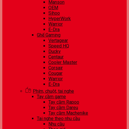
Manson
OEM
Sihoo
HyperWork
Warrior
E-Dra
Ghế Gaming
Vertagear
Speed HQ
Ducky
Centaur
Cooler Master
Corsair
Cougar
Warrior
E-Dra
Phím, chuột, tai nghe
Tay cầm game
Tay cầm Rapoo
Tay cầm Dareu
Tay cầm Machenike
Tai nghe theo nhu cầu
Nhu cầu