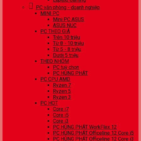
PC văn phòng - doanh nghiệp
MINI PC
Mini PC ASUS
ASUS NUC
PC THEO GIÁ
Trên 10 triệu
Từ 8 - 10 triệu
Từ 5 - 8 triệu
Dưới 5 triệu
THEO NHÓM
PC tuỳ chọn
PC HÙNG PHÁT
PC CPU AMD
Ryzen 7
Ryzen 5
Ryzen 3
PC HOT
Core i7
Core i5
Core i3
PC HÙNG PHÁT WorkFlex 12
PC HÙNG PHÁT Officeline 12 Core i5
PC HÙNG PHÁT Officeline 12 Core i3