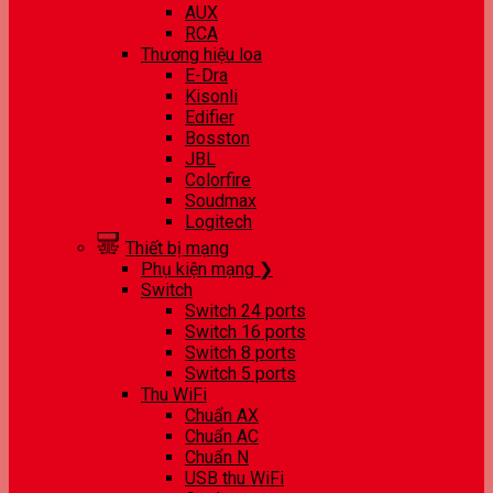
AUX
RCA
Thương hiệu loa
E-Dra
Kisonli
Edifier
Bosston
JBL
Colorfire
Soudmax
Logitech
Thiết bị mạng
Phụ kiện mạng ❯
Switch
Switch 24 ports
Switch 16 ports
Switch 8 ports
Switch 5 ports
Thu WiFi
Chuẩn AX
Chuẩn AC
Chuẩn N
USB thu WiFi