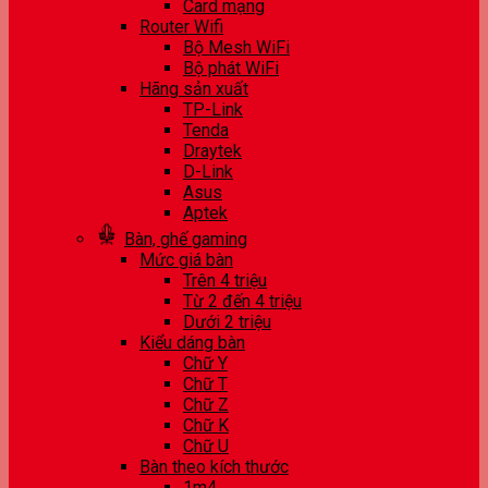
Card mạng
Router Wifi
Bộ Mesh WiFi
Bộ phát WiFi
Hãng sản xuất
TP-Link
Tenda
Draytek
D-Link
Asus
Aptek
Bàn, ghế gaming
Mức giá bàn
Trên 4 triệu
Từ 2 đến 4 triệu
Dưới 2 triệu
Kiểu dáng bàn
Chữ Y
Chữ T
Chữ Z
Chữ K
Chữ U
Bàn theo kích thước
1m4