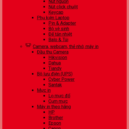
Nút nguồn
Nút click chuột
Keycap
Phụ kiện Laptop
Pin & Adapter
Bộ vệ sinh
Đế tản nhiệt
Balo & Túi
Camera, webcam, thẻ nhớ, máy in
Đầu thu Camera
Hikvision
Dahua
Tiandy
Bộ lưu điện (UPS)
Cyber Power
Santak
Mực in
Lọ mực đổ
Cụm mực
Máy in theo hãng
HP
Brother
Epson
Canon