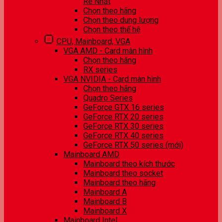
Rẻ Nhất
Chọn theo hãng
Chọn theo dung lượng
Chọn theo thế hệ
CPU, Mainboard, VGA
VGA AMD - Card màn hình
Chọn theo hãng
RX series
VGA NVIDIA - Card màn hình
Chọn theo hãng
Quadro Series
GeForce GTX 16 series
GeForce RTX 20 series
GeForce RTX 30 series
GeForce RTX 40 series
GeForce RTX 50 series (mới)
Mainboard AMD
Mainboard theo kích thước
Mainboard theo socket
Mainboard theo hãng
Mainboard A
Mainboard B
Mainboard X
Mainboard Intel