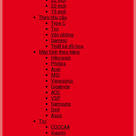
22 inch
20 inch
19 inch
Theo nhu cầu
Type C
Tivi
Văn phòng
Gaming
Thiết kế đồ hoạ
Màn hình theo hãng
Hikvision
Philips
Acer
MSI
Viewsonic
Gigabyte
AOC
VSP
Samsung
Dell
Asus
Tivi
COOCAA
Xiaomi