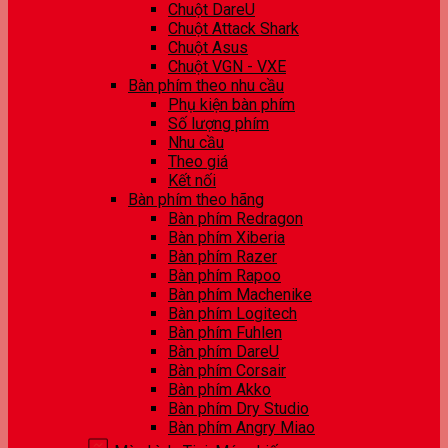
Chuột DareU
Chuột Attack Shark
Chuột Asus
Chuột VGN - VXE
Bàn phím theo nhu cầu
Phụ kiện bàn phím
Số lượng phím
Nhu cầu
Theo giá
Kết nối
Bàn phím theo hãng
Bàn phím Redragon
Bàn phím Xiberia
Bàn phím Razer
Bàn phím Rapoo
Bàn phím Machenike
Bàn phím Logitech
Bàn phím Fuhlen
Bàn phím DareU
Bàn phím Corsair
Bàn phím Akko
Bàn phím Dry Studio
Bàn phím Angry Miao