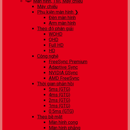
Màn hình, Tivi, Máy chiếu
Máy chiếu
Phụ kiện màn hình ❯
Đèn màn hình
Arm màn hình
Theo độ phân giải
WQHD
QHD
Full HD
HD
Công nghệ
FreeSync Premium
Adaptive Sync
NVIDIA GSync
AMD FreeSync
Thời gian phản hồi
5ms (GTG)
4ms (GTG)
2ms (GTG)
1ms (GTG)
0.5ms (GTG)
Theo bề mặt
Màn hình cong
Màn hình phẳng