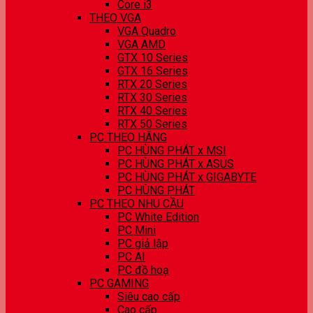
Core i3
THEO VGA
VGA Quadro
VGA AMD
GTX 10 Series
GTX 16 Series
RTX 20 Series
RTX 30 Series
RTX 40 Series
RTX 50 Series
PC THEO HÃNG
PC HÙNG PHÁT x MSI
PC HÙNG PHÁT x ASUS
PC HÙNG PHÁT x GIGABYTE
PC HÙNG PHÁT
PC THEO NHU CẦU
PC White Edition
PC Mini
PC giả lập
PC AI
PC đồ hoạ
PC GAMING
Siêu cao cấp
Cao cấp