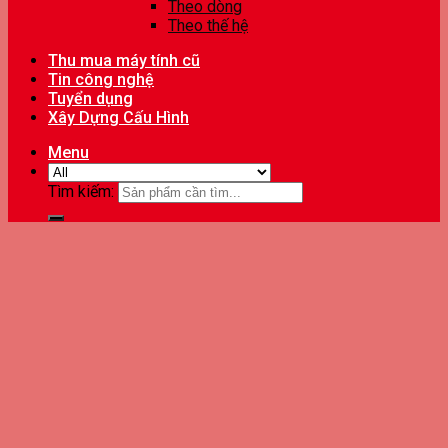
Theo dòng
Theo thế hệ
Thu mua máy tính cũ
Tin công nghệ
Tuyển dụng
Xây Dựng Cấu Hình
Menu
Tìm kiếm: