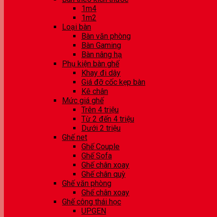
1m4
1m2
Loại bàn
Bàn văn phòng
Bàn Gaming
Bàn nâng hạ
Phụ kiện bàn ghế
Khay đi dây
Giá đỡ cốc kẹp bàn
Kê chân
Mức giá ghế
Trên 4 triệu
Từ 2 đến 4 triệu
Dưới 2 triệu
Ghế net
Ghế Couple
Ghế Sofa
Ghế chân xoay
Ghế chân quỳ
Ghế văn phòng
Ghế chân xoay
Ghế công thái học
UPGEN