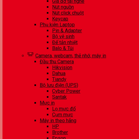
Giá đỡ tai nghe
Nút nguồn
Nút click chuột
Keycap
Phụ kiện Laptop
Pin & Adapter
Bộ vệ sinh
Đế tản nhiệt
Balo & Túi
Camera, webcam, thẻ nhớ, máy in
Đầu thu Camera
Hikvision
Dahua
Tiandy
Bộ lưu điện (UPS)
Cyber Power
Santak
Mực in
Lọ mực đổ
Cụm mực
Máy in theo hãng
HP
Brother
Epson