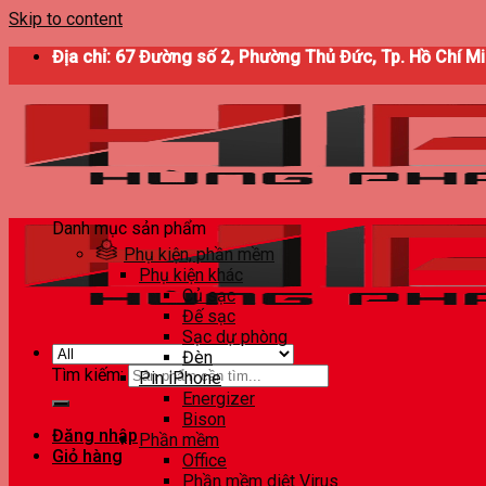
Skip to content
Địa chỉ: 67 Đường số 2, Phường Thủ Đức, Tp. Hồ Chí M
Danh mục sản phẩm
Phụ kiện, phần mềm
Phụ kiện khác
Củ sạc
Đế sạc
Sạc dự phòng
Đèn
Tìm kiếm:
Pin iPhone
Energizer
Bison
Đăng nhập
Phần mềm
Giỏ hàng
Office
Phần mềm diệt Virus