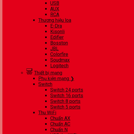
USB
AUX
RCA
Thương hiệu loa
E-Dra
Kisonli
Edifier
Bosston
JBL
Colorfire
Soudmax
Logitech
Thiết bị mạng
Phụ kiện mạng ❯
Switch
Switch 24 ports
Switch 16 ports
Switch 8 ports
Switch 5 ports
Thu WiFi
Chuẩn AX
Chuẩn AC
Chuẩn N