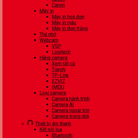
Canon
Máy in
Máy in hoá đơn
Máy in màu
Máy in đen trắng
Thẻ nhớ
Webcam
VSP
Logitech
Hãng camera
Xem tất cả
Tiandy
TP-Link
EZVIZ
IMOU
Loại camera
Camera hành trình
Camera AI
Camera ngoài trời
Camera trong nhà
Thiết bị âm thanh
Kết nối loa
Bluetooth