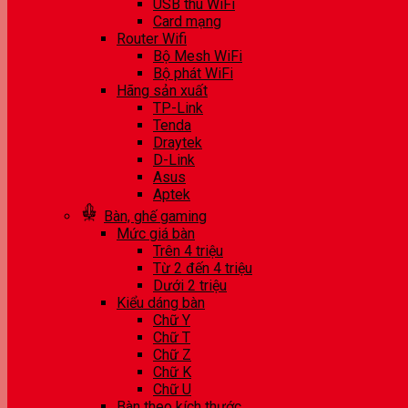
USB thu WiFi
Card mạng
Router Wifi
Bộ Mesh WiFi
Bộ phát WiFi
Hãng sản xuất
TP-Link
Tenda
Draytek
D-Link
Asus
Aptek
Bàn, ghế gaming
Mức giá bàn
Trên 4 triệu
Từ 2 đến 4 triệu
Dưới 2 triệu
Kiểu dáng bàn
Chữ Y
Chữ T
Chữ Z
Chữ K
Chữ U
Bàn theo kích thước