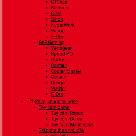
GTChair
Manson
OEM
Sihoo
HyperWork
Warrior
E-Dra
Ghế Gaming
Vertagear
Speed HQ
Ducky
Centaur
Cooler Master
Corsair
Cougar
Warrior
E-Dra
Phím, chuột, tai nghe
Tay cầm game
Tay cầm Rapoo
Tay cầm Dareu
Tay cầm Machenike
Tai nghe theo nhu cầu